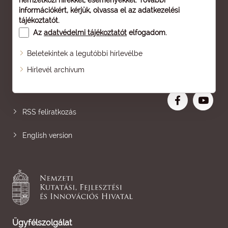
nemzetközi hírekkel, eseményekkel. További
információkért, kérjük, olvassa el az
adatkezelési
tájékoztatót
.
Az
adatvédelmi tájékoztatót
elfogadom.
Beletekintek a legutóbbi hírlevélbe
Oldaltérkép
Hírlevél archívum
Nagyobb betű
RSS feliratkozás
English version
Ügyfélszolgálat