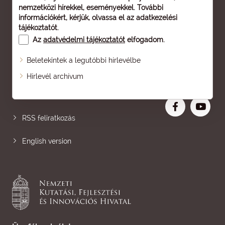
nemzetközi hírekkel, eseményekkel. További
információkért, kérjük, olvassa el az
adatkezelési
tájékoztatót
.
Az
adatvédelmi tájékoztatót
elfogadom.
Beletekintek a legutóbbi hírlevélbe
Oldaltérkép
Hírlevél archívum
Nagyobb betű
RSS feliratkozás
English version