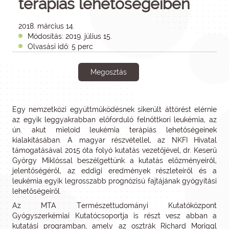
terápiás lehetőségeiben
2018. március 14.
Módosítás: 2019. július 15.
Olvasási idő: 5 perc
Megosztás
Egy nemzetközi együttműködésnek sikerült áttörést elérnie
az egyik leggyakrabban előforduló felnőttkori leukémia, az
ún. akut mieloid leukémia terápiás lehetőségeinek
kialakításában. A magyar részvétellel, az NKFI Hivatal
támogatásával 2015 óta folyó kutatás vezetőjével, dr. Keserű
György Miklóssal beszélgettünk a kutatás előzményeiről,
jelentőségéről, az eddigi eredmények részleteiről és a
leukémia egyik legrosszabb prognózisú fajtájának gyógyítási
lehetőségeiről.
Az MTA Természettudományi Kutatóközpont
Gyógyszerkémiai Kutatócsoportja is részt vesz abban a
kutatási programban, amely az osztrák Richard Moriggl