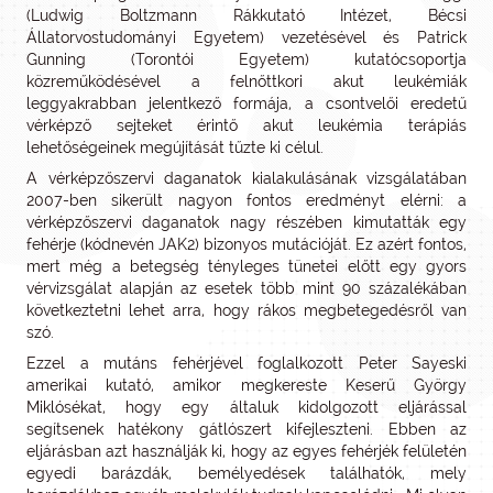
(Ludwig Boltzmann Rákkutató Intézet, Bécsi
Állatorvostudományi Egyetem) vezetésével és Patrick
Gunning (Torontói Egyetem) kutatócsoportja
közreműködésével a felnőttkori akut leukémiák
leggyakrabban jelentkező formája, a csontvelői eredetű
vérképző sejteket érintő akut leukémia terápiás
lehetőségeinek megújítását tűzte ki célul.
A vérképzőszervi daganatok kialakulásának vizsgálatában
2007-ben sikerült nagyon fontos eredményt elérni: a
vérképzőszervi daganatok nagy részében kimutatták egy
fehérje (kódnevén JAK2) bizonyos mutációját. Ez azért fontos,
mert még a betegség tényleges tünetei előtt egy gyors
vérvizsgálat alapján az esetek több mint 90 százalékában
következtetni lehet arra, hogy rákos megbetegedésről van
szó.
Ezzel a mutáns fehérjével foglalkozott Peter Sayeski
amerikai kutató, amikor megkereste Keserű György
Miklósékat, hogy egy általuk kidolgozott eljárással
segítsenek hatékony gátlószert kifejleszteni. Ebben az
eljárásban azt használják ki, hogy az egyes fehérjék felületén
egyedi barázdák, bemélyedések találhatók, mely