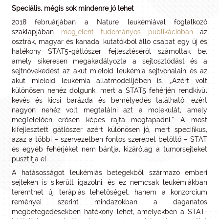
Speciális, mégis sok mindenre jó lehet
2018 februárjában a Nature leukémiával foglalkozó
szaklapjában
megjelent tudományos publikációban
az
osztrák, magyar és kanadai kutatókból álló csapat egy új és
hatékony STAT5-gátlószer fejlesztéséről számoltak be,
amely sikeresen megakadályozta a sejtosztódást és a
sejtnövekedést az akut mieloid leukémia sejtvonalain és az
akut mieloid leukémia állatmodelljében is. „Azért volt
különösen nehéz dolgunk, mert a STAT5 fehérjén rendkívül
kevés és kicsi barázda és bemélyedés található, ezért
nagyon nehéz volt megtalálni azt a molekulát, amely
megfelelően erősen képes rajta megtapadni.” A most
kifejlesztett gátlószer azért különösen jó, mert specifikus,
azaz a többi – szervezetben fontos szerepet betöltő – STAT
és egyéb fehérjéket nem bántja, kizárólag a tumorsejteket
pusztítja el.
A hatásosságot leukémiás betegekből származó emberi
sejteken is sikerült igazolni, és ez nemcsak leukémiákban
teremthet új terápiás lehetőséget, hanem a konzorcium
reményei szerint mindazokban a daganatos
megbetegedésekben hatékony lehet, amelyekben a STAT-