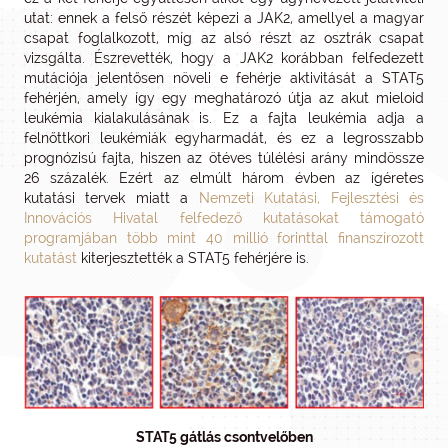
utat: ennek a felső részét képezi a JAK2, amellyel a magyar
csapat foglalkozott, míg az alsó részt az osztrák csapat
vizsgálta. Észrevették, hogy a JAK2 korábban felfedezett
mutációja jelentősen növeli e fehérje aktivitását a STAT5
fehérjén, amely így egy meghatározó útja az akut mieloid
leukémia kialakulásának is. Ez a fajta leukémia adja a
felnőttkori leukémiák egyharmadát, és ez a legrosszabb
prognózisú fajta, hiszen az ötéves túlélési arány mindössze
26 százalék. Ezért az elmúlt három évben az ígéretes
kutatási tervek miatt a
Nemzeti Kutatási, Fejlesztési és
Innovációs Hivatal felfedező kutatásokat támogató
programjában több mint 40 millió forinttal finanszírozott
kutatást
kiterjesztették a STAT5 fehérjére is.
STAT5 gátlás csontvelőben