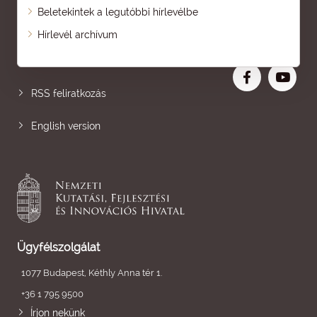
Beletekintek a legutóbbi hírlevélbe
Oldaltérkép
Hírlevél archívum
Nagyobb betű
RSS feliratkozás
English version
Ügyfélszolgálat
1077 Budapest, Kéthly Anna tér 1.
+36 1 795 9500
Írjon nekünk