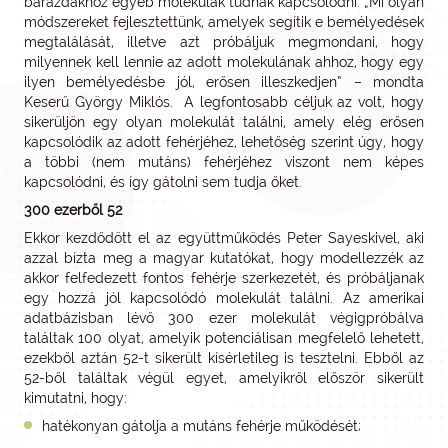
barázdákhoz egyéb molekulák tudnak kapcsolódni. „Mi olyan
módszereket fejlesztettünk, amelyek segítik e bemélyedések
megtalálását, illetve azt próbáljuk megmondani, hogy
milyennek kell lennie az adott molekulának ahhoz, hogy egy
ilyen bemélyedésbe jól, erősen illeszkedjen” – mondta
Keserű György Miklós. A legfontosabb céljuk az volt, hogy
sikerüljön egy olyan molekulát találni, amely elég erősen
kapcsolódik az adott fehérjéhez, lehetőség szerint úgy, hogy
a többi (nem mutáns) fehérjéhez viszont nem képes
kapcsolódni, és így gátolni sem tudja őket.
300 ezerből 52
Ekkor kezdődött el az együttműködés Peter Sayeskivel, aki
azzal bízta meg a magyar kutatókat, hogy modellezzék az
akkor felfedezett fontos fehérje szerkezetét, és próbáljanak
egy hozzá jól kapcsolódó molekulát találni. Az amerikai
adatbázisban lévő 300 ezer molekulát végigpróbálva
találtak 100 olyat, amelyik potenciálisan megfelelő lehetett,
ezekből aztán 52-t sikerült kísérletileg is tesztelni. Ebből az
52-ből találtak végül egyet, amelyikről először sikerült
kimutatni, hogy:
hatékonyan gátolja a mutáns fehérje működését;