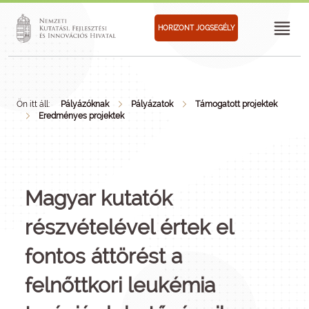
HORIZONT JOGSEGÉLY
Ön itt áll:
Pályázóknak
Pályázatok
Támogatott projektek
Eredményes projektek
Magyar kutatók
részvételével értek el
fontos áttörést a
felnőttkori leukémia