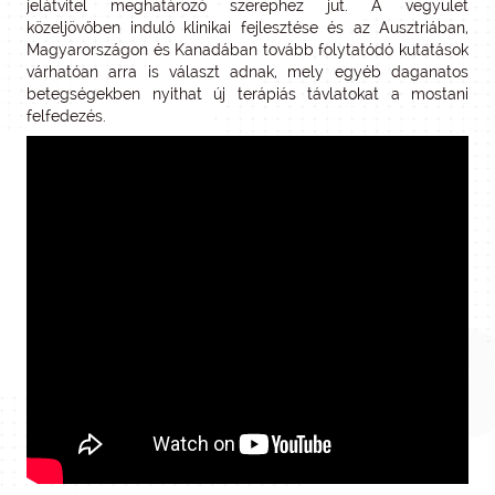
jelátvitel meghatározó szerephez jut. A vegyület
közeljövőben induló klinikai fejlesztése és az Ausztriában,
Magyarországon és Kanadában tovább folytatódó kutatások
várhatóan arra is választ adnak, mely egyéb daganatos
betegségekben nyithat új terápiás távlatokat a mostani
felfedezés.