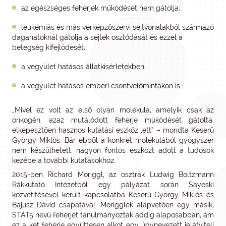
az egészséges fehérjék működését nem gátolja;
leukémiás és más vérképzőszervi sejtvonalakból származó
daganatoknál gátolja a sejtek osztódását és ezzel a
betegség kifejlődését;
a vegyület hatásos állatkísérletekben;
a vegyület hatásos emberi csontvelőmintákon is.
„Mivel ez volt az első olyan molekula, amelyik csak az
onkogén, azaz mutálódott fehérje működését gátolta,
elképesztően hasznos kutatási eszköz lett” – mondta Keserű
György Miklós. Bár ebből a konkrét molekulából gyógyszer
nem készülhetett, nagyon fontos eszközt adott a tudósok
kezébe a további kutatásokhoz.
2015-ben Richard Moriggl, az osztrák Ludwig Boltzmann
Rákkutató Intézetből egy pályázat során Sayeski
közvetítésével került kapcsolatba Keserű György Miklós és
Bajusz Dávid csapatával. Morigglék alapvetően egy másik,
STAT5 nevű fehérjét tanulmányoztak addig alaposabban, ám
ez a két fehérje együttesen alkot egy úgynevezett jelátviteli