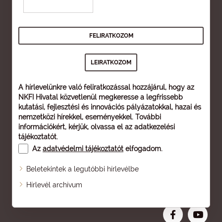
A hírlevelünkre való feliratkozással hozzájárul, hogy az
NKFI Hivatal közvetlenül megkeresse a legfrissebb
kutatási, fejlesztési és innovációs pályázatokkal, hazai és
nemzetközi hírekkel, eseményekkel. További
információkért, kérjük, olvassa el az
adatkezelési
tájékoztatót
.
Az
adatvédelmi tájékoztatót
elfogadom.
Beletekintek a legutóbbi hírlevélbe
Oldaltérkép
Hírlevél archívum
Nagyobb betű