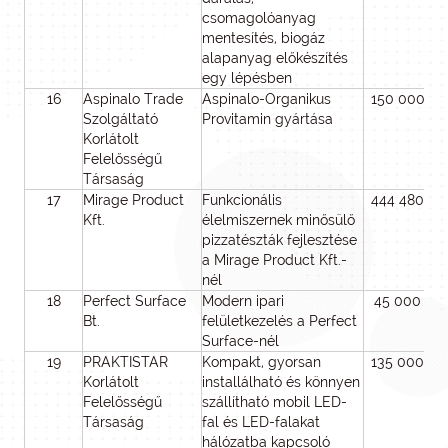
csomagolóanyag
mentesítés, biogáz
alapanyag előkészítés
egy lépésben
16
Aspinalo Trade
Aspinalo-Organikus
150 000 00
Szolgáltató
Provitamin gyártása
Korlátolt
Felelősségű
Társaság
17
Mirage Product
Funkcionális
444 480 00
Kft.
élelmiszernek minősülő
pizzatészták fejlesztése
a Mirage Product Kft.-
nél
18
Perfect Surface
Modern ipari
45 000 00
Bt.
felületkezelés a Perfect
Surface-nél
19
PRAKTISTAR
Kompakt, gyorsan
135 000 00
Korlátolt
installálható és könnyen
Felelősségű
szállítható mobil LED-
Társaság
fal és LED-falakat
hálózatba kapcsoló