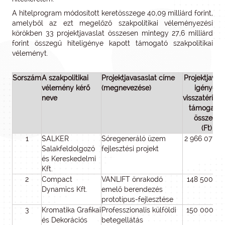
A hitelprogram módosított keretösszege 40,09 milliárd forint,
amelyből az ezt megelőző szakpolitikai véleményezési
körökben 33 projektjavaslat összesen mintegy 27,6 milliárd
forint összegű hiteligénye kapott támogató szakpolitikai
véleményt.
Sorszám
A szakpolitikai
Projektjavasaslat címe
Projektjavasl
vélemény kérő
(megnevezése)
igényelt
neve
visszatéríte
támogatás
összege
(Ft)
1
SALKER
Sóregeneráló üzem
2 966 077 9
Salakfeldolgozó
fejlesztési projekt
és Kereskedelmi
Kft.
2
Compact
VANLIFT önrakodó
148 500 00
Dynamics Kft.
emelő berendezés
prototípus-fejlesztése
3
Kromatika Grafikai
Professzionalis külföldi
150 000 00
és Dekorációs
betegellátás