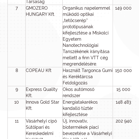
Társaság
7
GMOZERO
Organikus napelemmel
149 000 00
HUNGARY Kft.
működő optikai
„tetőcserép”
prototípusának
kifejlesztése a Miskolci
Egyetem
Nanotechnológiai
Tanszékének irányítása
mellett a finn VTT cég
megrendelésére.
8
COPEAU Kft
Használt Targonca Gumi
150 000 00
és Keréktárcsa
Feldolgozás
9
Express Quality
Okos autómosó
15 000 00
Kft.
rendszer
10
Innova Gold Star
Energiatakarékos
148 483 80
Kft.
kandalló tűztér
kifejlesztése
11
Vásárhelyi cipó
Új, innovatív,
202 940 28
Sütőipari és
biotermékek piaci
Kereskedelmi
bevezetése a Vásárhelyi