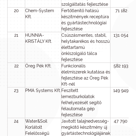
szolgáltatás fejlesztése
20
Chem-System
Fertőtlenítő hatású
71 182 899
Kft.
készítmények receptúra
és gyártástechnológiai
fejlesztése
21
HUNNIA-
Csúszásmentes, stabil,
131 054 40
KRISTÁLY Kft.
helytakarékos és hosszú
élettartamú
önkiszolgáló tálca
fejlesztése
22
Öreg Pék Kft.
Funkcionális
582 193 50
élelmiszerek kutatása és
fejlesztése az Öreg Pék
Kft-nél
23
PMA Systems Kft.
Feszített
149 949 00
lemezburkolatok
felhelyezését segítő
félautomata gép
fejlesztése
24
Water&Soil
Javított talajnedvesség-
47 790 00
Korlátolt
megkötő készítmény új
Felelősségű
gyártástechnológiájának