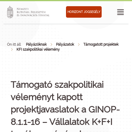
HORIZONT JOGSEGÉLY
Ön itt áll:
Pályázóknak
Pályázatok
Támogatott projektek
KFI szakpolitikai vélemény
Támogató szakpolitikai
véleményt kapott
projektjavaslatok a GINOP-
8.1.1-16 – Vállalatok K+F+I