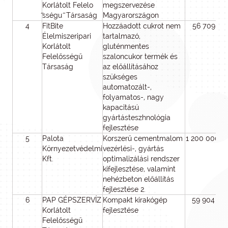
Korlátolt Felelo
megszervezése
̋sségu ̋ Társaság
Magyarországon
4
FitBite
Hozzáadott cukrot nem
56 709 31
Élelmiszeripari
tartalmazó,
Korlátolt
gluténmentes
Felelősségű
szaloncukor termék és
Társaság
az előállításához
szükséges
automatozált-,
folyamatos-, nagy
kapacitású
gyártásteszhnológia
fejlesztése
5
Palota
Korszerű cementmalom
1 200 000 0
Környezetvédelmi
vezérlési-, gyártás
Kft.
optimalizálási rendszer
kifejlesztése, valamint
nehézbeton előállítás
fejlesztése 2.
6
PAP GÉPSZERVÍZ
Kompakt kirakógép
59 904 50
Korlátolt
fejlesztése
Felelősségű