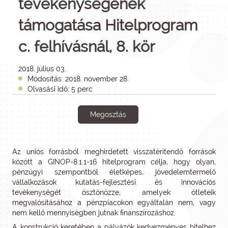
tevékenységének
támogatása Hitelprogram
c. felhívásnál, 8. kör
2018. július 03.
Módosítás: 2018. november 28.
Olvasási idő: 5 perc
Megosztás
Az uniós forrásból meghirdetett visszatérítendő források
között a GINOP-8.1.1-16 hitelprogram célja, hogy olyan,
pénzügyi szempontból életképes, jövedelemtermelő
vállalkozások kutatás-fejlesztési és innovációs
tevékenységét ösztönözze, amelyek ötleteik
megvalósításához a pénzpiacokon egyáltalán nem, vagy
nem kellő mennyiségben jutnak finanszírozáshoz.
A konstrukció keretében a pályázók kedvezményes hitelhez