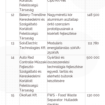
Korlátolt
Cipó Kft-nél
Felelősségű
Társaság
12
Bakery-Trendline
Nagyméretű kör
148 500 00
Kereskedelmi és
alumínium asztallap
Szolgáltató
öntő szerszám
Korlátolt
prototípusának a
Felelősségű
kísérleti fejlesztése
Társaság
13
SolvElectric
Moduláris
111 780 53
Technologies Kft.
energiatárolás 10kVA-
250kVA
14
Auto Rad
Gyártási és
500 000 0
Controlle Műszaki
összeszerelési
Fejlesztő-
technológia fejlesztése
Szolgáltató és
egyedi, tartós és
Kereskedelmi
elérhető bútorok
Korlátolt
készítésére
Felelősségű
Társaság
15
Ökofuel Kft.
FWS - Food Waste
130 000 00
Separator: Hulladék
darálás,