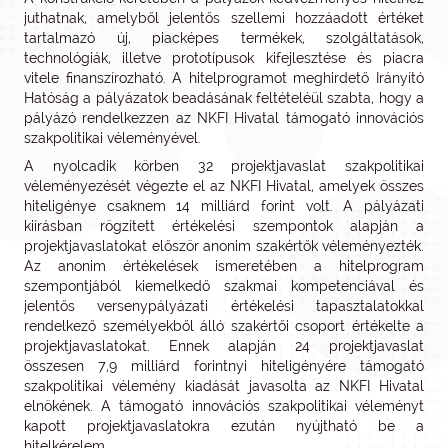
juthatnak, amelyből jelentős szellemi hozzáadott értéket
tartalmazó új, piacképes termékek, szolgáltatások,
technológiák, illetve prototípusok kifejlesztése és piacra
vitele finanszírozható. A hitelprogramot meghirdető Irányító
Hatóság a pályázatok beadásának feltételéül szabta, hogy a
pályázó rendelkezzen az NKFI Hivatal támogató innovációs
szakpolitikai véleményével.
A nyolcadik körben 32 projektjavaslat szakpolitikai
véleményezését végezte el az NKFI Hivatal, amelyek összes
hiteligénye csaknem 14 milliárd forint volt. A pályázati
kiírásban rögzített értékelési szempontok alapján a
projektjavaslatokat először anonim szakértők véleményezték.
Az anonim értékelések ismeretében a hitelprogram
szempontjából kiemelkedő szakmai kompetenciával és
jelentős versenypályázati értékelési tapasztalatokkal
rendelkező személyekből álló szakértői csoport értékelte a
projektjavaslatokat. Ennek alapján 24 projektjavaslat
összesen 7,9 milliárd forintnyi hiteligényére támogató
szakpolitikai vélemény kiadását javasolta az NKFI Hivatal
elnökének. A támogató innovációs szakpolitikai véleményt
kapott projektjavaslatokra ezután nyújtható be a
hitelkérelem.