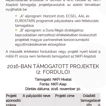
kapacitásának erősítése. A felhívás a fenti célokat az NKFI
Alapból támogatja, projektjavaslatok az alábbi témákban
nyújthatók be:
„A” alprogram: Horizont 2020, ECSEL, AAL és
EUROSTARS programok pályázataira való felkészülés
támogatása
„B” alprogram: a Duna Régió stratégiához
kapcsolódóan nemzetközi értékelésében kiválasztott
projektek magyar partnereinek konzorciumépítő
együttműködésének elősegítése
A második értékelési fordulóban négy projekt nyert közel 9
millió Ft vissza nem térítendő támogatást az NKFI Alapból.
2016-BAN TÁMOGATOTT PROJEKTEK
(2. FORDULÓ)
Támogató: NKFI Hivatal
Forrás: NKFI Alap
Döntés dátuma: 2016. november 30.
Projekt
A pályázó(k) neve
Projekt címe
Odaítélt
Pr
azonosító
támogatás
elsz
száma
(Ft)
össz