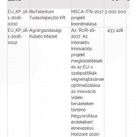
EU_KP_16-
BioTalentum
MSCA-ITN-2017
3 000 000
3 0
1-2016-
Tudásfejlesztő Kft.
projekt
0010
koordinálása
EU_KP_16-
Agrárgazdasági
Az "RUR-16-
433 428
43
1-2016-
Kutató Intézet
2017: Az
0012
interaktív
innovációs
projekt
megközelítések
és az EU-s
szakpolitikák
végrehajtásának
optimalizálása
az innováció
vidéki
területeken
történő
felgyorsítása
érdekében"
elnevezésű
Horizont 2020-