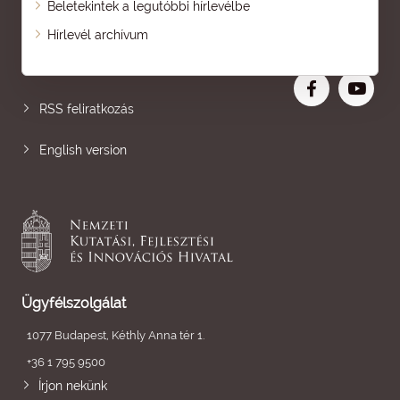
Beletekintek a legutóbbi hírlevélbe
Oldaltérkép
Hírlevél archívum
Nagyobb betű
RSS feliratkozás
English version
Ügyfélszolgálat
1077 Budapest, Kéthly Anna tér 1.
+36 1 795 9500
Írjon nekünk