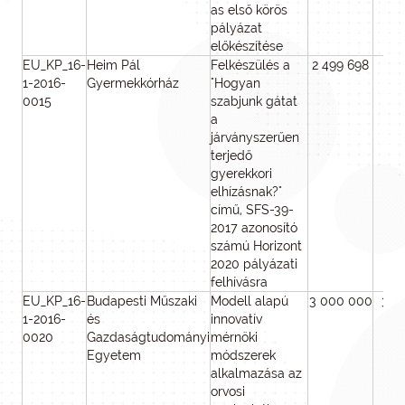
as első körös
pályázat
előkészítése
EU_KP_16-
Heim Pál
Felkészülés a
2 499 698
2 4
1-2016-
Gyermekkórház
"Hogyan
0015
szabjunk gátat
a
járványszerűen
terjedő
gyerekkori
elhízásnak?"
című, SFS-39-
2017 azonosító
számú Horizont
2020 pályázati
felhívásra
EU_KP_16-
Budapesti Műszaki
Modell alapú
3 000 000
3 0
1-2016-
és
innovatív
0020
Gazdaságtudományi
mérnöki
Egyetem
módszerek
alkalmazása az
orvosi