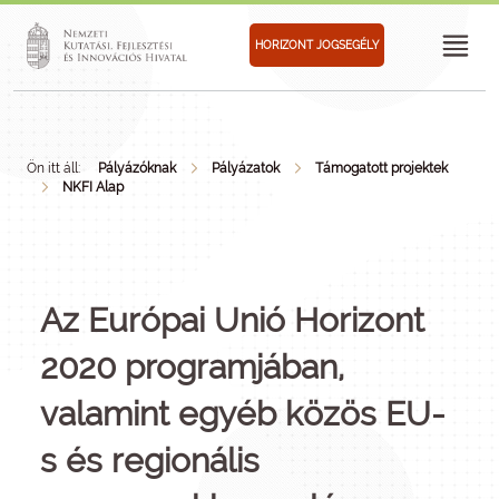
HORIZONT JOGSEGÉLY
Ön itt áll:
Pályázóknak
Pályázatok
Támogatott projektek
NKFI Alap
Az Európai Unió Horizont
2020 programjában,
valamint egyéb közös EU-
s és regionális