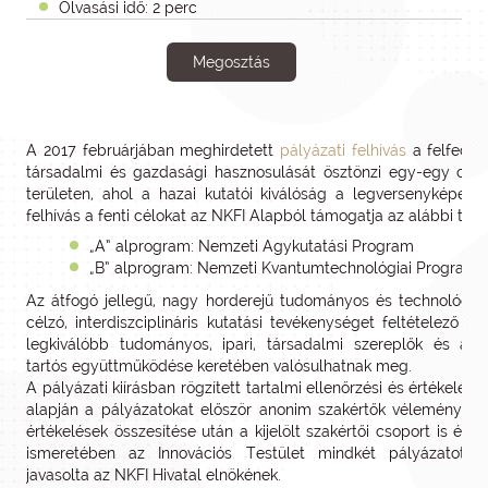
Olvasási idő: 2 perc
Megosztás
A 2017 februárjában meghirdetett
pályázati felhívás
a felfedez
társadalmi és gazdasági hasznosulását ösztönzi egy-egy olyan
területen, ahol a hazai kutatói kiválóság a legversenyképese
felhívás a fenti célokat az NKFI Alapból támogatja az alábbi terü
„A” alprogram: Nemzeti Agykutatási Program
„B” alprogram: Nemzeti Kvantumtechnológiai Program.
Az átfogó jellegű, nagy horderejű tudományos és technológiai 
célzó, interdiszciplináris kutatási tevékenységet feltételező 
legkiválóbb tudományos, ipari, társadalmi szereplők és a 
tartós együttműködése keretében valósulhatnak meg.
A pályázati kiírásban rögzített tartalmi ellenőrzési és értékelés
alapján a pályázatokat először anonim szakértők véleményezt
értékelések összesítése után a kijelölt szakértői csoport is érté
ismeretében az Innovációs Testület mindkét pályázatot t
javasolta az NKFI Hivatal elnökének.