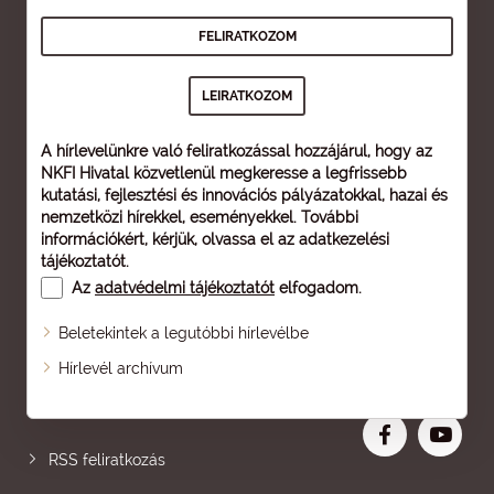
A hírlevelünkre való feliratkozással hozzájárul, hogy az
NKFI Hivatal közvetlenül megkeresse a legfrissebb
kutatási, fejlesztési és innovációs pályázatokkal, hazai és
nemzetközi hírekkel, eseményekkel. További
információkért, kérjük, olvassa el az
adatkezelési
tájékoztatót
.
Az
adatvédelmi tájékoztatót
elfogadom.
Beletekintek a legutóbbi hírlevélbe
Oldaltérkép
Hírlevél archívum
Nagyobb betű
RSS feliratkozás