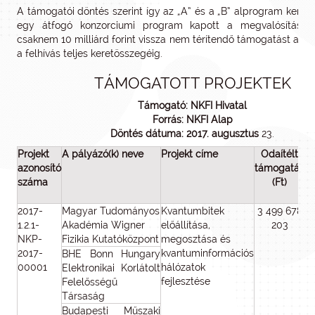
A támogatói döntés szerint így az „A” és a „B” alprogram keret
egy átfogó konzorciumi program kapott a megvalósításho
csaknem 10 milliárd forint vissza nem térítendő támogatást az 
a felhívás teljes keretösszegéig.
TÁMOGATOTT PROJEKTEK
Támogató: NKFI Hivatal
Forrás: NKFI Alap
Döntés dátuma: 2017. augusztus
23.
Projekt
A pályázó(k) neve
Projekt címe
Odaítélt
azonosító
támogatás
e
száma
(Ft)
ö
2017-
Magyar Tudományos
Kvantumbitek
3 499 678
1.2.1-
Akadémia Wigner
előállítása,
203
NKP-
Fizikia Kutatóközpont
megosztása és
2017-
kvantuminformációs
BHE Bonn Hungary
00001
hálózatok
Elektronikai Korlátolt
fejlesztése
Felelősségű
Társaság
Budapesti Műszaki