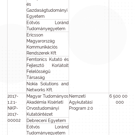
és
Gazdaságtudományi
Egyetem
Eötvös Loránd
Tudományegyetem
Ericsson
Magyarország
Kommunikációs
Rendszerek Kft
Femtonics Kutató és
Fejlesztő Korlátolt
Felelősségű
Társaság
Nokia Solutions and
Networks Kft.
2017-
Magyar Tudományos
Nemzeti
6 500 000
1.2.1-
Akadémia Kísérleti
Agykutatási
000
NKP-
Orvostudományi
Program 2.0
2017-
Kutatóintézet
00002
Debreceni Egyetem
Eötvös Loránd
Tudományegyetem