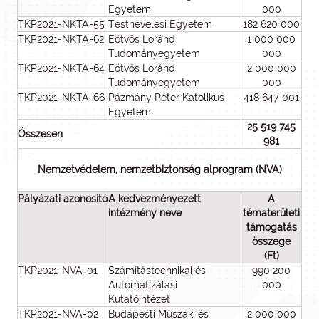
Egyetem
000
TKP2021-NKTA-55
Testnevelési Egyetem
182 620 000
TKP2021-NKTA-62
Eötvös Loránd
1 000 000
Tudományegyetem
000
TKP2021-NKTA-64
Eötvös Loránd
2 000 000
Tudományegyetem
000
TKP2021-NKTA-66
Pázmány Péter Katolikus
418 647 001
Egyetem
25 519 745
Összesen
981
Nemzetvédelem, nemzetbiztonság alprogram (NVA)
Pályázati azonosító
A kedvezményezett
A
intézmény neve
tématerületi
támogatás
összege
(Ft)
TKP2021-NVA-01
Számítástechnikai és
990 200
Automatizálási
000
Kutatóintézet
TKP2021-NVA-02
Budapesti Műszaki és
2 000 000