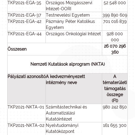
TKP2021-EGA-35
Országos Mozgásszervi
52 548 000
Intézet-OORI
TKP2021-EGA-37
Testnevelési Egyetem
399 890 609
TKP2021-EGA-42
Pázmány Péter Katolikus
701 016 839
Egyetem
TKP2021-EGA-44
Országos Onkológiai Intézet
928 000
000
26 070 296
Összesen
360
Nemzeti Kutatások alprogram (NKTA)
Pályázati azonosító
A kedvezményezett
A
intézmény neve
tématerületi
támogatás
összege
(Ft)
TKP2021-NKTA-01
Számítástechnikai és
980 242 850
Automatizálási
Kutatóintézet
TKP2021-NKTA-02
Nyelvtudományi
161 655 300
Kutatóközpont