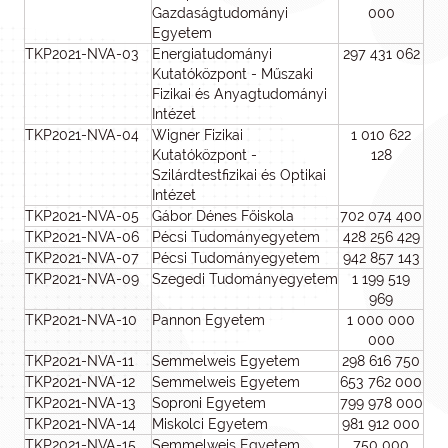
Gazdaságtudományi
000
Egyetem
TKP2021-NVA-03
Energiatudományi
297 431 062
Kutatóközpont - Műszaki
Fizikai és Anyagtudományi
Intézet
TKP2021-NVA-04
Wigner Fizikai
1 010 622
Kutatóközpont -
128
Szilárdtestfizikai és Optikai
Intézet
TKP2021-NVA-05
Gábor Dénes Főiskola
702 074 400
TKP2021-NVA-06
Pécsi Tudományegyetem
428 256 429
TKP2021-NVA-07
Pécsi Tudományegyetem
942 857 143
TKP2021-NVA-09
Szegedi Tudományegyetem
1 199 519
969
TKP2021-NVA-10
Pannon Egyetem
1 000 000
000
TKP2021-NVA-11
Semmelweis Egyetem
298 616 750
TKP2021-NVA-12
Semmelweis Egyetem
653 762 000
TKP2021-NVA-13
Soproni Egyetem
799 978 000
TKP2021-NVA-14
Miskolci Egyetem
981 912 000
TKP2021-NVA-15
Semmelweis Egyetem
750 000