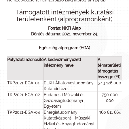
Nemzetvédelem, nemzetbiztonság alprogram 24 db.
Támogatott intézmények kutatási
területenként (alprogramonként)
Forrás: NKFI Alap
Döntés dátuma: 2021. november 24.
Egészség alprogram (EGA)
Pályázati azonosító
A kedvezményezett
A
intézmény neve
tématerületi
támogatás
összege (Ft)
TKP2021-EGA-01
ELKH Állatorvostudományi
343 126 000
Kutatóintézet
TKP2021-EGA-02
Budapesti Műszaki és
750 000
Gazdaságtudományi
000
Egyetem
TKP2021-EGA-04
Energiatudományi
360 811 664
Kutatóközpont - Műszaki
Fizikai és Anyagtudományi