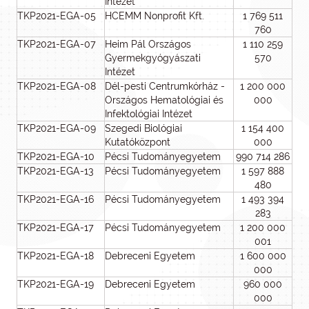
Intézet
TKP2021-EGA-05
HCEMM Nonprofit Kft.
1 769 511
760
TKP2021-EGA-07
Heim Pál Országos
1 110 259
Gyermekgyógyászati
570
Intézet
TKP2021-EGA-08
Dél-pesti Centrumkórház -
1 200 000
Országos Hematológiai és
000
Infektológiai Intézet
TKP2021-EGA-09
Szegedi Biológiai
1 154 400
Kutatóközpont
000
TKP2021-EGA-10
Pécsi Tudományegyetem
990 714 286
TKP2021-EGA-13
Pécsi Tudományegyetem
1 597 888
480
TKP2021-EGA-16
Pécsi Tudományegyetem
1 493 394
283
TKP2021-EGA-17
Pécsi Tudományegyetem
1 200 000
001
TKP2021-EGA-18
Debreceni Egyetem
1 600 000
000
TKP2021-EGA-19
Debreceni Egyetem
960 000
000