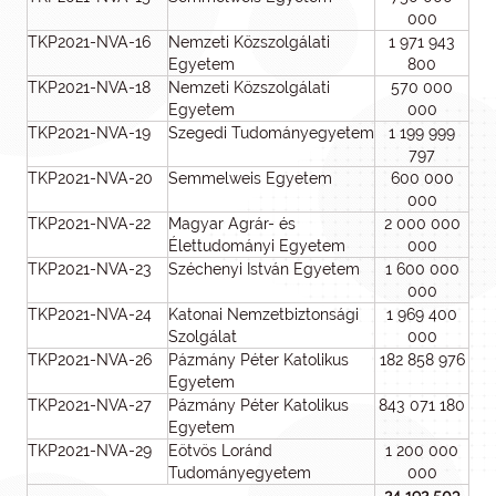
000
TKP2021-NVA-16
Nemzeti Közszolgálati
1 971 943
Egyetem
800
TKP2021-NVA-18
Nemzeti Közszolgálati
570 000
Egyetem
000
TKP2021-NVA-19
Szegedi Tudományegyetem
1 199 999
797
TKP2021-NVA-20
Semmelweis Egyetem
600 000
000
TKP2021-NVA-22
Magyar Agrár- és
2 000 000
Élettudományi Egyetem
000
TKP2021-NVA-23
Széchenyi István Egyetem
1 600 000
000
TKP2021-NVA-24
Katonai Nemzetbiztonsági
1 969 400
Szolgálat
000
TKP2021-NVA-26
Pázmány Péter Katolikus
182 858 976
Egyetem
TKP2021-NVA-27
Pázmány Péter Katolikus
843 071 180
Egyetem
TKP2021-NVA-29
Eötvös Loránd
1 200 000
Tudományegyetem
000