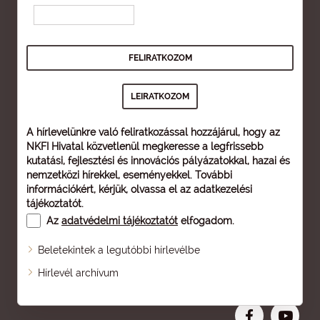
A hírlevelünkre való feliratkozással hozzájárul, hogy az
NKFI Hivatal közvetlenül megkeresse a legfrissebb
kutatási, fejlesztési és innovációs pályázatokkal, hazai és
nemzetközi hírekkel, eseményekkel. További
információkért, kérjük, olvassa el az
adatkezelési
tájékoztatót
.
Az
adatvédelmi tájékoztatót
elfogadom.
Beletekintek a legutóbbi hírlevélbe
Oldaltérkép
Hírlevél archívum
Nagyobb betű