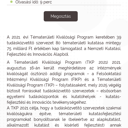
Olvasási idő: 9 perc
Megosztás
A 2021. évi Tématerületi Kiválósági Program keretében 39
tudásközvetítő szervezet 80 tématerületi kutatása mintegy
75 milliárd Ft értékben kap támogatást a Nemzeti Kutatási,
Fejlesztési és Innovációs Alapból.
A Tématerületi Kiválósági Program (TKP 2021) 2021.
augusztus 16-án került meghirdetésre az intézmények
kiválóságát ösztönző addigi programok – a Felsőoktatási
Intézményi Kiválósági Program (FIKP) és a Tématerületi
Kiválósági Program (TKP) – folytatásaként, mely 2025 végéig
biztosít forrásokat tudásközvetítő szervezetek – elsősorban
egyetemi tudásközpontok és kutatóhelyek - kutatás-
fejlesztési és innovációs tevékenységeihez.
A TKP 2021 célja, hogy a tudásközvetítő szervezetek szakmai
kiválóságukra építve, tématerületi kutatásfejlesztési
programokat bonyolítsanak le (beleértve az alapkutatást,
alkalmazott kutatást és kísérleti fejlesztést) annak