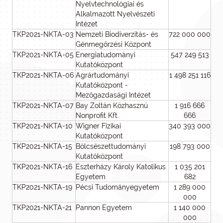
Nyelvtechnológiai és
Alkalmazott Nyelvészeti
Intézet
TKP2021-NKTA-03
Nemzeti Biodiverzitás- és
722 000 000
Génmegőrzési Központ
TKP2021-NKTA-05
Energiatudományi
547 249 513
Kutatóközpont
TKP2021-NKTA-06
Agrártudományi
1 498 251 116
Kutatóközpont -
Mezőgazdasági Intézet
TKP2021-NKTA-07
Bay Zoltán Közhasznú
1 916 666
Nonprofit Kft.
666
TKP2021-NKTA-10
Wigner Fizikai
340 393 000
Kutatóközpont
TKP2021-NKTA-15
Bölcsészettudományi
198 793 000
Kutatóközpont
TKP2021-NKTA-16
Eszterházy Károly Katolikus
1 035 201
Egyetem
682
TKP2021-NKTA-19
Pécsi Tudományegyetem
1 289 000
000
TKP2021-NKTA-21
Pannon Egyetem
1 140 000
000