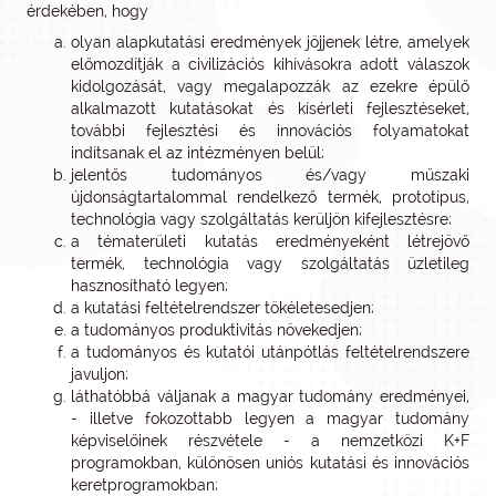
érdekében, hogy
olyan alapkutatási eredmények jöjjenek létre, amelyek
előmozdítják a civilizációs kihívásokra adott válaszok
kidolgozását, vagy megalapozzák az ezekre épülő
alkalmazott kutatásokat és kísérleti fejlesztéseket,
további fejlesztési és innovációs folyamatokat
indítsanak el az intézményen belül;
jelentős tudományos és/vagy műszaki
újdonságtartalommal rendelkező termék, prototípus,
technológia vagy szolgáltatás kerüljön kifejlesztésre;
a tématerületi kutatás eredményeként létrejövő
termék, technológia vagy szolgáltatás üzletileg
hasznosítható legyen;
a kutatási feltételrendszer tökéletesedjen;
a tudományos produktivitás növekedjen;
a tudományos és kutatói utánpótlás feltételrendszere
javuljon;
láthatóbbá váljanak a magyar tudomány eredményei,
- illetve fokozottabb legyen a magyar tudomány
képviselőinek részvétele - a nemzetközi K+F
programokban, különösen uniós kutatási és innovációs
keretprogramokban;