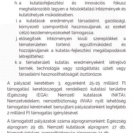
a kutatásfejlesztési és innovációs fókusz
meghatározóbb legyen a felsőoktatási intézmények és
kutatóhelyek működésében;
a kutatások eredményei társadalmi, gazdasági,
környezeti szempontból hasznosuljanak, az ezeket
célzó kezdeményezéseket támogassa;
elősegítsék intézményen kívüli szereplőkkel a
tématerületen történő együttműködést és
hozzájáruljanak a kutatás-fejlesztési megállapodások
létrejöttéhez;
a tématerületi kutatás eredményeként létrejövő
termék, technológia vagy szolgáltatás üzleti vagy
társadalmi hasznosíthatóságát ösztönözze.
A pályázat keretében 3, egyenként 25-25 milliárd Ft
támogatási keretösszeggel rendelkező kutatási területre
(Egészség (EGA); Nemzeti kutatások (NKTA);
Nemzetvédelem, nemzetbiztonság (NVA)) nyílt lehetőség
támogatási kérelmeket benyújtani pályázatonként legfeljebb
2 milliárd Ft támogatás igénylésével.
A támogatott pályázatok száma alprogramonként: Egészség
alprogram 29 db, Nemzeti kutatások alprogram: 27 db,