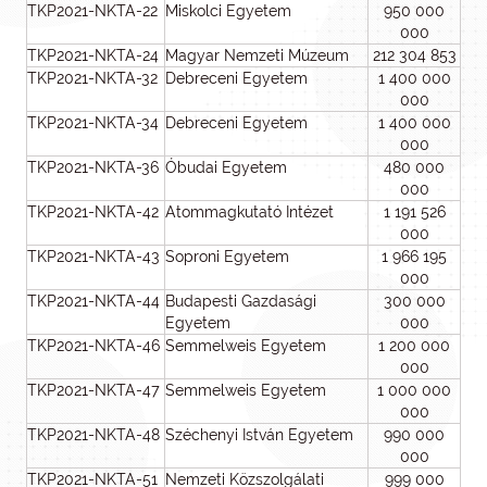
TKP2021-NKTA-22
Miskolci Egyetem
950 000
000
TKP2021-NKTA-24
Magyar Nemzeti Múzeum
212 304 853
TKP2021-NKTA-32
Debreceni Egyetem
1 400 000
000
TKP2021-NKTA-34
Debreceni Egyetem
1 400 000
000
TKP2021-NKTA-36
Óbudai Egyetem
480 000
000
TKP2021-NKTA-42
Atommagkutató Intézet
1 191 526
000
TKP2021-NKTA-43
Soproni Egyetem
1 966 195
000
TKP2021-NKTA-44
Budapesti Gazdasági
300 000
Egyetem
000
TKP2021-NKTA-46
Semmelweis Egyetem
1 200 000
000
TKP2021-NKTA-47
Semmelweis Egyetem
1 000 000
000
TKP2021-NKTA-48
Széchenyi István Egyetem
990 000
000
TKP2021-NKTA-51
Nemzeti Közszolgálati
999 000