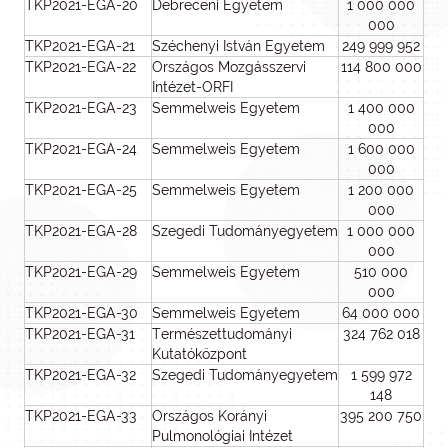
TKP2021-EGA-20
Debreceni Egyetem
1 000 000
000
TKP2021-EGA-21
Széchenyi István Egyetem
249 999 952
TKP2021-EGA-22
Országos Mozgásszervi
114 800 000
Intézet-ORFI
TKP2021-EGA-23
Semmelweis Egyetem
1 400 000
000
TKP2021-EGA-24
Semmelweis Egyetem
1 600 000
000
TKP2021-EGA-25
Semmelweis Egyetem
1 200 000
000
TKP2021-EGA-28
Szegedi Tudományegyetem
1 000 000
000
TKP2021-EGA-29
Semmelweis Egyetem
510 000
000
TKP2021-EGA-30
Semmelweis Egyetem
64 000 000
TKP2021-EGA-31
Természettudományi
324 762 018
Kutatóközpont
TKP2021-EGA-32
Szegedi Tudományegyetem
1 599 972
148
TKP2021-EGA-33
Országos Korányi
395 200 750
Pulmonológiai Intézet