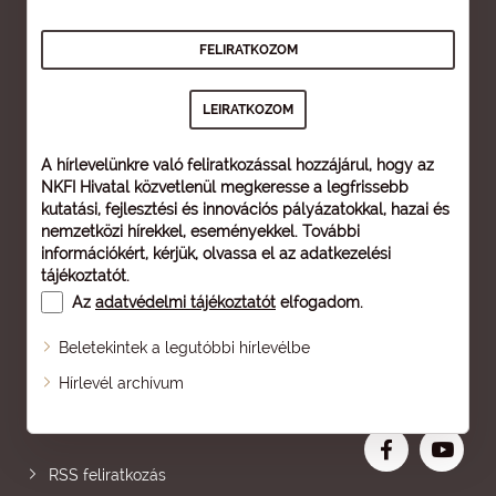
A hírlevelünkre való feliratkozással hozzájárul, hogy az
NKFI Hivatal közvetlenül megkeresse a legfrissebb
kutatási, fejlesztési és innovációs pályázatokkal, hazai és
nemzetközi hírekkel, eseményekkel. További
információkért, kérjük, olvassa el az
adatkezelési
tájékoztatót
.
Az
adatvédelmi tájékoztatót
elfogadom.
Beletekintek a legutóbbi hírlevélbe
Oldaltérkép
Hírlevél archívum
Nagyobb betű
RSS feliratkozás