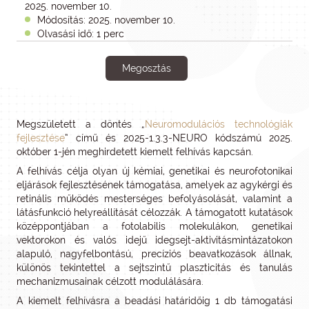
2025. november 10.
Módosítás: 2025. november 10.
Olvasási idő: 1 perc
Megosztás
Megszületett a döntés „
Neuromodulációs technológiák
fejlesztése
” című és 2025-1.3.3-NEURO kódszámú 2025.
október 1-jén meghirdetett kiemelt felhívás kapcsán.
A felhívás célja olyan új kémiai, genetikai és neurofotonikai
eljárások fejlesztésének támogatása, amelyek az agykérgi és
retinális működés mesterséges befolyásolását, valamint a
látásfunkció helyreállítását célozzák. A támogatott kutatások
középpontjában a fotolabilis molekulákon, genetikai
vektorokon és valós idejű idegsejt-aktivitásmintázatokon
alapuló, nagyfelbontású, precíziós beavatkozások állnak,
különös tekintettel a sejtszintű plaszticitás és tanulás
mechanizmusainak célzott modulálására.
A kiemelt felhívásra a beadási határidőig 1 db támogatási