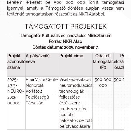
kérelem érkezett be 500 000 000 forint támogatási
igénnyel, amely a Támogató döntése alapján vissza nem
térítendő támogatásban részesült az NKFI Alapból.
TÁMOGATOTT PROJEKTEK
Támogató: Kulturális és Innovációs Minisztérium
Forrás: NKFI Alap
Döntés dátuma: 2025. november 7.
Projekt
A pályázó(k)
Projekt címe
Odaítélt
Proje
azonosító
neve
támogatás
elszámol
száma
(Ft)
összkölt
(Ft)
2025-
BrainVisionCenter
Viselkedésalapú
500 000
500 000
1.3.3-
Nonprofit
neuromodulációs
000
NEURO-
Korlátolt
technológiák
2025-
Felelősségű
fejlesztése
00001
Társaság
érzékszervi
rendszerek és
neurális
hálózatok célzott
befolyásolására