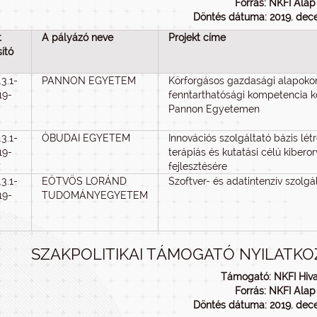
Forrás: NKFI Alap
Döntés dátuma: 2019. dec
t
A pályázó neve
Projekt címe
ító
.3.1-
PANNON EGYETEM
Körforgásos gazdasági alapoko
19-
fenntarthatósági kompetencia k
Pannon Egyetemen
.3.1-
ÓBUDAI EGYETEM
Innovációs szolgáltató bázis lét
19-
terápiás és kutatási célú kibero
7
fejlesztésére
.3.1-
EÖTVÖS LORÁND
Szoftver- és adatintenzív szolgá
19-
TUDOMÁNYEGYETEM
SZAKPOLITIKAI TÁMOGATÓ NYILATKO
Támogató: NKFI Hiva
Forrás: NKFI Alap
Döntés dátuma: 2019. dec