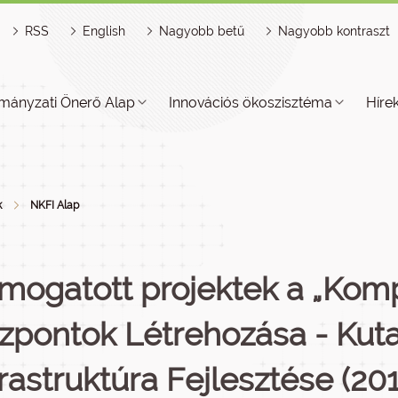
RSS
English
Nagyobb betű
Nagyobb kontraszt
mányzati Önerő Alap
Innovációs ökoszisztéma
Híre
k
NKFI Alap
mogatott projektek a „Kom
zpontok Létrehozása - Kuta
frastruktúra Fejlesztése (201