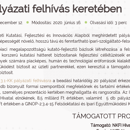
lyázati felhívás keretében
december 12.
Módosítás: 2020. június 16.
Olvasási idő: 3 perc
i Kutatási, Fejlesztési és Innovációs Alapból meghirdetett pályáz
épességét növelő, hosszú távú és fenntartható ipari-szolgáltató-fe
iaci megalapozottságú kutató-fejlesztő bázisok létrehozása a fel
korszerű kutatási hátteret biztosítanak fejlesztési célkitűzései
yek számára piacképes, humán és technológiai erőforrások kialakít
ködést biztosít az üzleti partnerekkel, ezen keresztül a támogato
iztosít.
.3.1-KK pályázati felhívásra
a beadási határidőig 20 pályázat érkezett
 db bizonyult formai szempontból megfelelőnek és tartalmi értékelé
e, személyes prezentáció kertében meghallgatta és rangsorolta. Az I
Hivatal elnökének, 8,5 milliárd Ft értékben, valamint 5 db pályáz
 Ft értékben a GINOP-2.3.4-15 Felsőoktatási és Ipari Együttműködési Kö
TÁMOGATOTT PRO
Támogató: NKFI Hiva