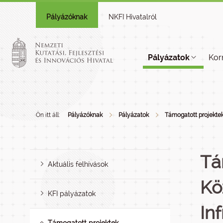
Pályázóknak
NKFI Hivatalról
Pályázatok
Kor
Ön itt áll:
Pályázóknak
Pályázatok
Támogatott projekte
Tá
Aktuális felhívások
Kö
KFI pályázatok
In