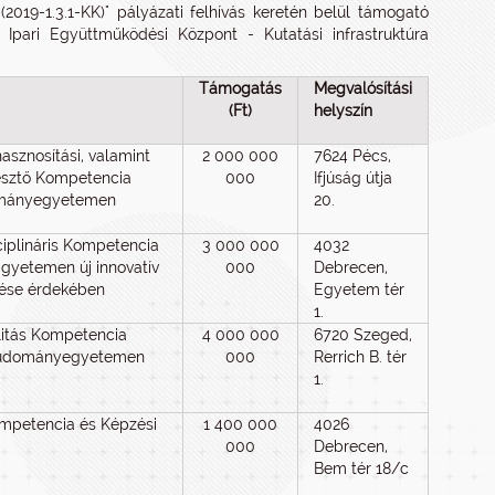
2019-1.3.1-KK)" pályázati felhívás keretén belül támogató
s Ipari Együttműködési Központ - Kutatási infrastruktúra
Támogatás
Megvalósítási
(Ft)
helyszín
sznosítási, valamint
2 000 000
7624 Pécs,
esztő Kompetencia
000
Ifjúság útja
dományegyetemen
20.
iplináris Kompetencia
3 000 000
4032
Egyetemen új innovatív
000
Debrecen,
tése érdekében
Egyetem tér
1.
litás Kompetencia
4 000 000
6720 Szeged,
 Tudományegyetemen
000
Rerrich B. tér
1.
mpetencia és Képzési
1 400 000
4026
000
Debrecen,
Bem tér 18/c