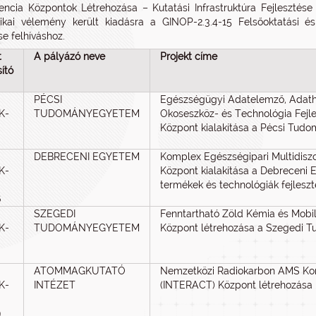
ncia Központok Létrehozása – Kutatási Infrastruktúra Fejlesztése (
tikai vélemény került kiadásra a GINOP-2.3.4-15 Felsőoktatási é
se felhíváshoz.
t
A pályázó neve
Projekt címe
ító
PÉCSI
Egészségügyi Adatelemző, Adatha
KK-
TUDOMÁNYEGYETEM
Okoseszköz- és Technológia Fejl
Központ kialakítása a Pécsi Tu
DEBRECENI EGYETEM
Komplex Egészségipari Multidiszc
KK-
Központ kialakítása a Debreceni 
termékek és technológiák fejlesz
6
SZEGEDI
Fenntartható Zöld Kémia és Mobi
KK-
TUDOMÁNYEGYETEM
Központ létrehozása a Szegedi
ATOMMAGKUTATÓ
Nemzetközi Radiokarbon AMS Ko
KK-
INTÉZET
(INTERACT) Központ létrehozása
9