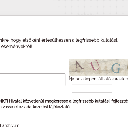
nkre, hogy elsőként értesülhessen a legfrissebb kutatási,
és eseményekről!
Írja be a képen látható karakter
 NKFI Hivatal közvetlenül megkeresse a legfrissebb kutatási, fejleszt
 olvassa el az
adatkezelési tájékoztatót
.
él archívum