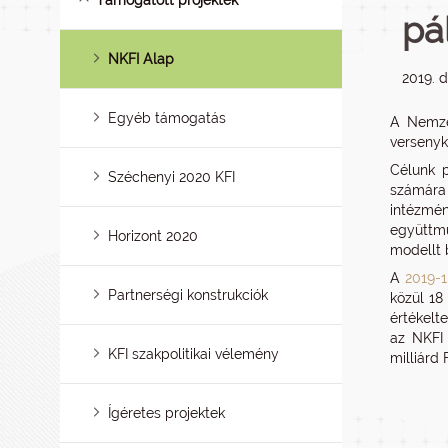
Támogatott projektek
pá
NKFI Alap
2019. 
Egyéb támogatás
A Nemzet
versenyk
Célunk p
Széchenyi 2020 KFI
számára 
intézmén
együttmű
Horizont 2020
modellt b
A
2019-1
Partnerségi konstrukciók
közül 18
értékelt
az NKFI 
KFI szakpolitikai vélemény
milliárd
Ígéretes projektek