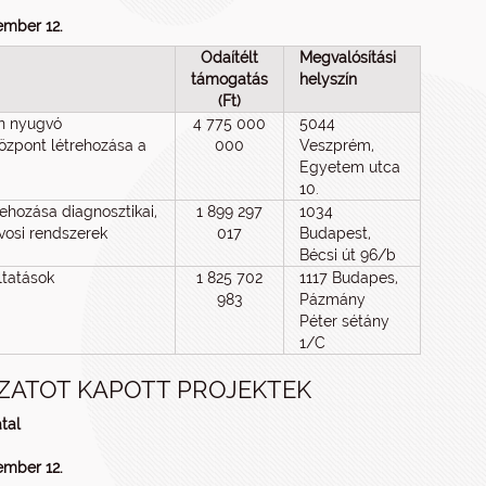
ember 12.
Odaítélt
Megvalósítási
támogatás
helyszín
(Ft)
n nyugvó
4 775 000
5044
özpont létrehozása a
000
Veszprém,
Egyetem utca
10.
rehozása diagnosztikai,
1 899 297
1034
rvosi rendszerek
017
Budapest,
Bécsi út 96/b
ltatások
1 825 702
1117 Budapes,
983
Pázmány
Péter sétány
1/C
ZATOT KAPOTT PROJEKTEK
tal
ember 12.