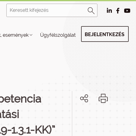
BEJELENTKEZÉS
k, események
Ügyfélszolgálat
petencia
tási
9-1.3.1-KK)”