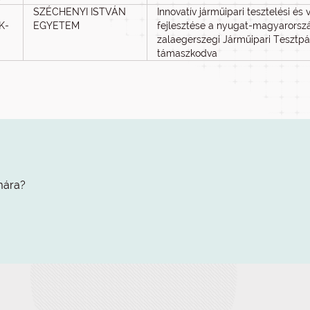
SZÉCHENYI ISTVÁN
Innovatív járműipari tesztelési és
KK-
EGYETEM
fejlesztése a nyugat-magyarorszá
zalaegerszegi Járműipari Tesztpál
támaszkodva
mára?