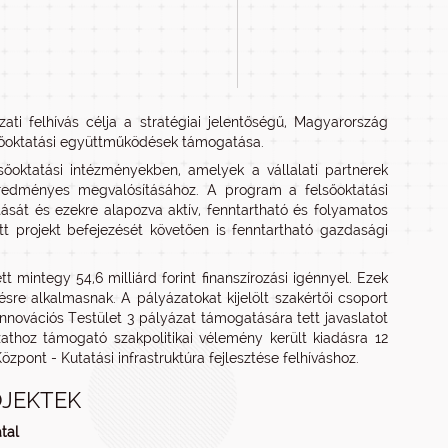
ati felhívás célja a stratégiai jelentőségű, Magyarország
lsőoktatási együttműködések támogatása.
sőoktatási intézményekben, amelyek a vállalati partnerek
k eredményes megvalósításához. A program a felsőoktatási
ását és ezekre alapozva aktív, fenntartható és folyamatos
tt projekt befejezését követően is fenntartható gazdasági
 mintegy 54,6 milliárd forint finanszírozási igénnyel. Ezek
sre alkalmasnak. A pályázatokat kijelölt szakértői csoport
nnovációs Testület 3 pályázat támogatására tett javaslatot
athoz támogató szakpolitikai vélemény került kiadásra 12
zpont - Kutatási infrastruktúra fejlesztése felhíváshoz.
JEKTEK
tal