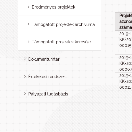
Eredményes projektek
Projek
azonos
Támogatott projektek archívuma
száma
2019-1
KK-20
Támogatott projektek keresője
00015
2019-1
Dokumentumtár
KK-20
0000
2019-1
Értékelési rendszer
KK-20
00011
Pályázati tudásbázis