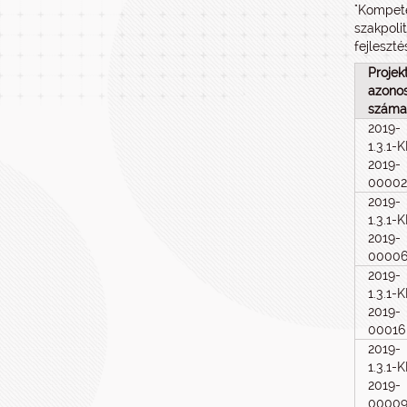
"Kompete
szakpoli
fejleszté
Projek
azonos
száma
2019-
1.3.1-
2019-
00002
2019-
1.3.1-
2019-
0000
2019-
1.3.1-
2019-
00016
2019-
1.3.1-
2019-
0000