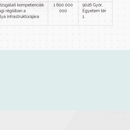
 vizsgálati kompetenciák
1 600 000
9026 Győr,
gi régióban a
000
Egyetem tér
ya infrastruktúrájára
1.