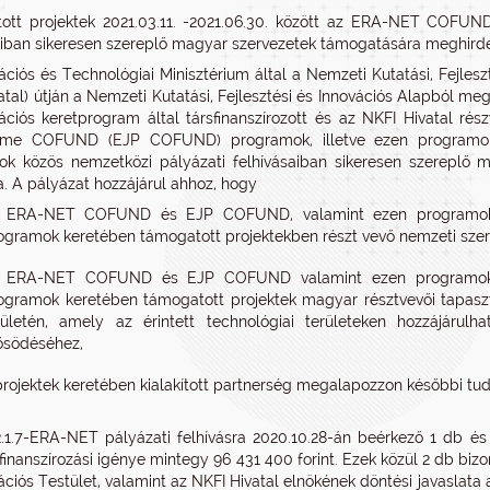
ott projektek 2021.03.11. -2021.06.30. között az ERA-NET COF
aiban sikeresen szereplő magyar szervezetek támogatására meghirdet
ációs és Technológiai Minisztérium által a Nemzeti Kutatási, Fejlesz
atal) útján a Nemzeti Kutatási, Fejlesztési és Innovációs Alapból me
ációs keretprogram által társfinanszírozott és az NKFI Hivatal ré
me COFUND (EJP COFUND) programok, illetve ezen programok 
k közös nemzetközi pályázati felhívásaiban sikeresen szereplő m
sa. A pályázat hozzájárul ahhoz, hogy
 ERA-NET COFUND és EJP COFUND, valamint ezen programok m
ogramok keretében támogatott projektekben részt vevő nemzeti szer
 ERA-NET COFUND és EJP COFUND valamint ezen programok mű
ogramok keretében támogatott projektek magyar résztvevői tapas
rületén, amely az érintett technológiai területeken hozzájáru
ősödéséhez,
projektek keretében kialakított partnerség megalapozzon későbbi 
.1.7-ERA-NET pályázati felhívásra 2020.10.28-án beérkező 1 db és 
finanszírozási igénye mintegy 96 431 400 forint. Ezek közül 2 db bi
ációs Testület, valamint az NKFI Hivatal elnökének döntési javaslata