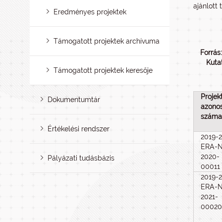
ajánlott
Eredményes projektek
Támogatott projektek archívuma
Forrás
Kuta
Támogatott projektek keresője
Projek
Dokumentumtár
azonos
száma
Értékelési rendszer
2019-2
ERA-N
2020-
Pályázati tudásbázis
00011
2019-2
ERA-N
2021-
00020