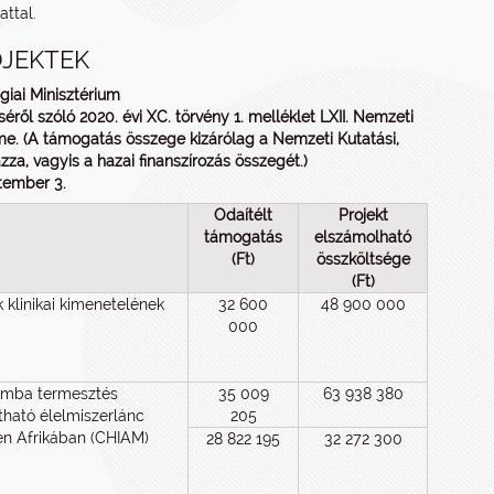
ttal.
JEKTEK
iai Minisztérium
ről szóló 2020. évi XC. törvény 1. melléklet LXII. Nemzeti
címe. (A támogatás összege kizárólag a Nemzeti Kutatási,
za, vagyis a hazai finanszírozás összegét.)
tember 3.
Odaítélt
Projekt
támogatás
elszámolható
(Ft)
összköltsége
(Ft)
 klinikai kimenetelének
32 600
48 900 000
000
gomba termesztés
35 009
63 938 380
tható élelmiszerlánc
205
n Afrikában (CHIAM)
28 822 195
32 272 300