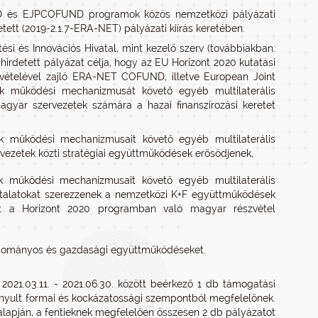
UND és EJPCOFUND programok közös nemzetközi pályázati
ett (2019-2.1.7-ERA-NET) pályázati kiírás keretében.
tési és Innovációs Hivatal, mint kezelő szerv (továbbiakban:
ghirdetett pályázat célja, hogy az EU Horizont 2020 kutatási
szvételével zajló ERA-NET COFUND, illetve European Joint
működési mechanizmusát követő egyéb multilaterális
agyar szervezetek számára a hazai finanszírozási keretet
űködési mechanizmusait követő egyéb multilaterális
vezetek közti stratégiai együttműködések erősödjenek,
ködési mechanizmusait követő egyéb multilaterális
ztalatokat szerezzenek a nemzetközi K+F együttműködések
lhat a Horizont 2020 programban való magyar részvétel
tudományos és gazdasági együttműködéseket.
2021.03.11. - 2021.06.30. között beérkező 1 db támogatási
zonyult formai és kockázatossági szempontból megfelelőnek.
 alapján, a fentieknek megfelelően összesen 2 db pályázatot