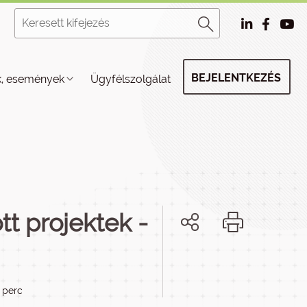
BEJELENTKEZÉS
k, események
Ügyfélszolgálat
t projektek -
3 perc