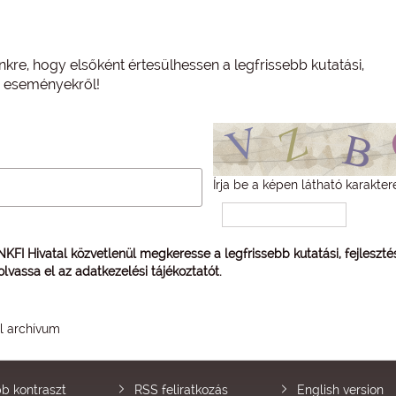
nkre, hogy elsőként értesülhessen a legfrissebb kutatási,
és eseményekről!
Írja be a képen látható karakter
 NKFI Hivatal közvetlenül megkeresse a legfrissebb kutatási, fejleszt
 olvassa el az
adatkezelési tájékoztatót
.
él archívum
b kontraszt
RSS feliratkozás
English version