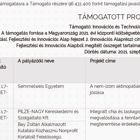
 támogatásra a Támogató részére 96 431 400 forint támogatási javasla
TÁMOGATOTT PRO
Támogató: Innovációs és Technológ
: A támogatás forrása a Magyarország 2021. évi központi költségvetésé
tási, Fejlesztési és Innovációs Alap fejezet 2. (Innovációs Alaprész) 
Fejlesztési és Innovációs Alapból megítélt összeget tartalmaz
Döntés dátuma: 2021. szep
t
A pályázó(k) neve
Projekt címe
ító
.1.7-
Semmelweis Egyetem
A nem-izom aktinopátiák
ET-
jóslása
.1.7-
PILZE-NAGY Kereskedelmi és
Integrált chia és laska
ET-
Szolgáltató Kft.
megvalósítása a fenntar
megteremtése érdekébe
Bay Zoltán Alkalmazott
Kutatási Közhasznú Nonprofit
Korlátolt Felelősségű