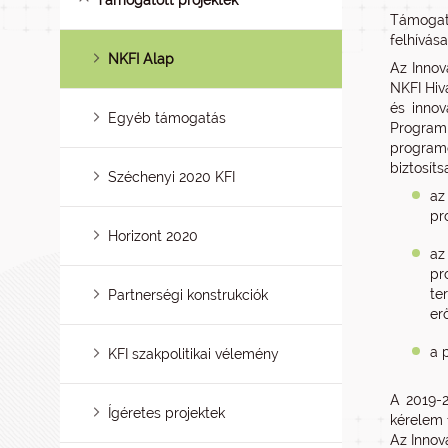
Támogatott projektek
Támogat
felhívás
NKFI Alap
Az Innov
NKFI Hiv
és innov
Egyéb támogatás
Program
programo
biztosít
Széchenyi 2020 KFI
az
pr
Horizont 2020
az
pr
te
Partnerségi konstrukciók
er
a 
KFI szakpolitikai vélemény
A 2019-2
Ígéretes projektek
kérelem 
Az Innov