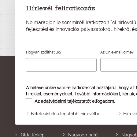
Hírlevél feliratkozás
Ne maradjon le semmiről! Iratkozzon fel hírlevelü
fejlesztési és innovációs pályázatokról, hírekről 
Hogyan szólíthatjuk?
Az Ön e-mail címe?
A hírlevelünkre való feliratkozással hozzájárul, hogy az
hírekkel, eseményekkel. További információkért, kérjük,
Az
adatvédelmi tájékoztatót
elfogadom.
Beletekintek a legutóbbi hírlevélbe
Hírlev
Oldaltérkép
Nagyobb betű
Nagyob