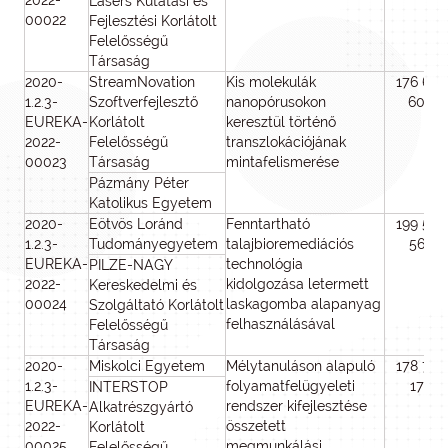
2022-
Lasers Kutatási és
00022
Fejlesztési Korlátolt
Felelősségű
Társaság
2020-
StreamNovation
Kis molekulák
176 646
1.2.3-
Szoftverfejlesztő
nanopórusokon
600
EUREKA-
Korlátolt
keresztül történő
2022-
Felelősségű
transzlokációjának
00023
Társaság
mintafelismerése
Pázmány Péter
Katolikus Egyetem
2020-
Eötvös Loránd
Fenntartható
199 564
1.2.3-
Tudományegyetem
talajbioremediációs
564
EUREKA-
technológia
PILZE-NAGY
2022-
kidolgozása letermett
Kereskedelmi és
00024
laskagomba alapanyag
Szolgáltató Korlátolt
felhasználásával
Felelősségű
Társaság
2020-
Miskolci Egyetem
Mélytanuláson alapuló
178 783
1.2.3-
folyamatfelügyeleti
172
INTERSTOP
EUREKA-
rendszer kifejlesztése
Alkatrészgyártó
2022-
összetett
Korlátolt
00025
megmunkálási
Felelősségű