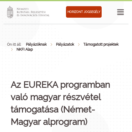
HORIZONT JOGSEGÉLY
Ön itt áll:
Pályázóknak
Pályázatok
Támogatott projektek
NKFI Alap
Az EUREKA programban
való magyar részvétel
támogatása (Német-
Magyar alprogram)