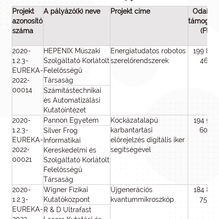
Projekt
A pályázó(k) neve
Projekt címe
Odaítélt
azonosító
támogat
száma
(Ft)
2020-
HEPENIX Müszaki
Energiatudatos robotos
199 850
1.2.3-
Szolgáltató Korlátolt
szerelőrendszerek
467
EUREKA-
Felelősségű
2022-
Társaság
00014
Számítástechnikai
és Automatizálási
Kutatóintézet
2020-
Pannon Egyetem
Kockázatalapú
194 939
1.2.3-
karbantartási
606
Silver Frog
EUREKA-
előrejelzés digitális iker
Informatikai
2022-
segítségével
Kereskedelmi és
00021
Szolgáltató Korlátolt
Felelősségű
Társaság
2020-
Wigner Fizikai
Újgenerációs
184 878
1.2.3-
Kutatóközpont
kvantummikroszkóp
750
EUREKA-
R & D Ultrafast