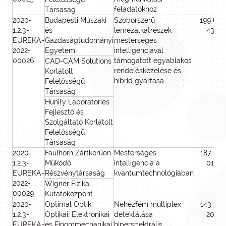
feladatokhoz
Társaság
2020-
Budapesti Műszaki
Szoborszerű
199 610
1.2.3-
és
lemezalkatrészek
438
EUREKA-
Gazdaságtudományi
mesterséges
2022-
Egyetem
intelligenciával
00026
támogatott egyablakos
CAD-CAM Solutions
rendeléskezelése és
Korlátolt
hibrid gyártása
Felelősségű
Társaság
Hunify Laboratories
Fejlesztő és
Szolgáltató Korlátolt
Felelősségű
Társaság
2020-
Faulhorn Zártkörűen
Mesterséges
187 102
1.2.3-
Működő
intelligencia a
014
EUREKA-
Részvénytársaság
kvantumtechnológiában
2022-
Wigner Fizikai
00029
Kutatóközpont
2020-
Optimal Optik
Nehézfém multiplex
143 213
1.2.3-
Optikai, Elektronikai
detektálása
202
EUREKA-
és Finommechanikai
hiperspektrális