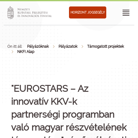
HORIZONT JOGSEGÉLY
Ön itt áll:
Pályázóknak
Pályázatok
Támogatott projektek
NKFI Alap
"EUROSTARS – Az
innovatív KKV-k
partnerségi programban
való magyar részvételének