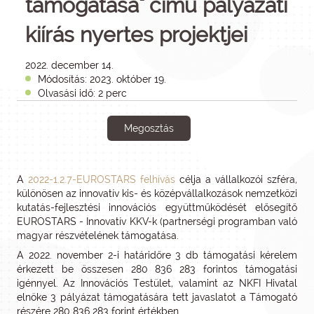
támogatása" című pályázati
kiírás nyertes projektjei
2022. december 14.
Módosítás: 2023. október 19.
Olvasási idő: 2 perc
Megosztás
A
2022-1.2.7-EUROSTARS felhívás
célja a vállalkozói szféra,
különösen az innovatív kis- és középvállalkozások nemzetközi
kutatás-fejlesztési innovációs együttműködését elősegítő
EUROSTARS - Innovatív KKV-k (partnerségi programban való
magyar részvételének támogatása.
A 2022. november 2-i határidőre 3 db támogatási kérelem
érkezett be összesen 280 836 283 forintos támogatási
igénnyel. Az Innovációs Testület, valamint az NKFI Hivatal
elnöke 3 pályázat támogatására tett javaslatot a Támogató
részére 280 836 283 forint értékben.