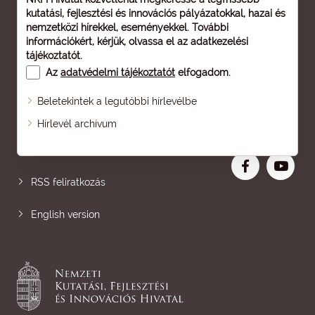
kutatási, fejlesztési és innovációs pályázatokkal, hazai és
nemzetközi hírekkel, eseményekkel. További
információkért, kérjük, olvassa el az
adatkezelési
tájékoztatót
.
Az
adatvédelmi tájékoztatót
elfogadom.
Beletekintek a legutóbbi hírlevélbe
Oldaltérkép
Hírlevél archívum
Nagyobb betű
RSS feliratkozás
English version