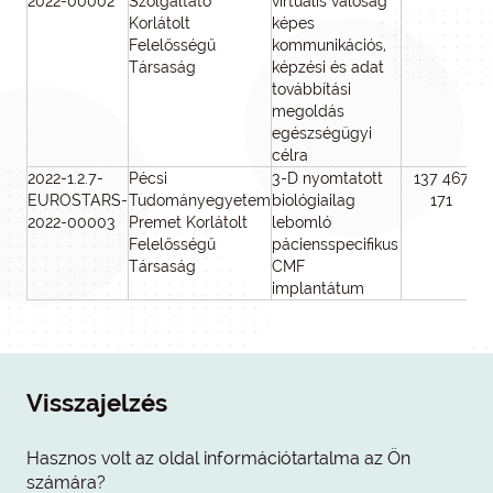
2022-00002
Szolgáltató
virtuális valóság
Korlátolt
képes
Felelősségű
kommunikációs,
Társaság
képzési és adat
továbbítási
megoldás
egészségügyi
célra
2022-1.2.7-
Pécsi
3-D nyomtatott
137 467
2
EUROSTARS-
Tudományegyetem
biológiailag
171
2022-00003
Premet Korlátolt
lebomló
Felelősségű
páciensspecifikus
Társaság
CMF
implantátum
Visszajelzés
Hasznos volt az oldal információtartalma az Ön
számára?