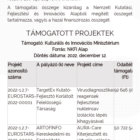
A támogatás összege kizárólag a Nemzeti Kutatási,
Fejlesztési és Innovációs Alapból megítélt összeget
tartalmazza, vagyis a hazai finanszírozás összegét.
TÁMOGATOTT PROJEKTEK
Támogató: Kulturális és Innovációs Minisztérium
Forrás: NKFI Alap
Döntés dátuma: 2022. december 12.
Projekt
A pályázó (k) neve
Projekt címe
Odaítélt
azonosító
támogatás
e
száma
(Ft)
ö
2022-1.2.7-
TargetEx Kutató-
Vírusdiagnosztikai
92 646 565
EUROSTARS-
Fejlesztő Korlátolt
reagensek
2022-00001
Felelősségű
fejlesztése
Társaság
nukleinsav
izolációs lépés
kihagyásával
2022-1.2.7-
ARTOFINFO
AURA-Care
50 722 546
1
EUROSTARS-
Kereskedelmi és
Kiterjesztett és