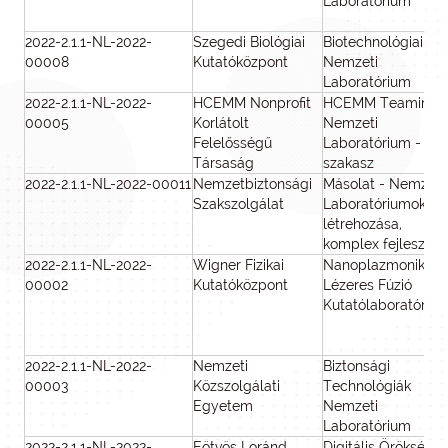
Laboratórium
2022-2.1.1-NL-2022-
Szegedi Biológiai
Biotechnológiai
00008
Kutatóközpont
Nemzeti
Laboratórium
2022-2.1.1-NL-2022-
HCEMM Nonprofit
HCEMM Teaming
00005
Korlátolt
Nemzeti
Felelősségű
Laboratórium - 2.
Társaság
szakasz
2022-2.1.1-NL-2022-00011
Nemzetbiztonsági
Másolat - Nemzeti
Szakszolgálat
Laboratóriumok
létrehozása,
komplex fejlesztés
2022-2.1.1-NL-2022-
Wigner Fizikai
Nanoplazmonikus
00002
Kutatóközpont
Lézeres Fúzió
Kutatólaboratóriu
2022-2.1.1-NL-2022-
Nemzeti
Biztonsági
00003
Közszolgálati
Technológiák
Egyetem
Nemzeti
Laboratórium
2022-2.1.1-NL-2022-
Eötvös Loránd
Digitális Örökség