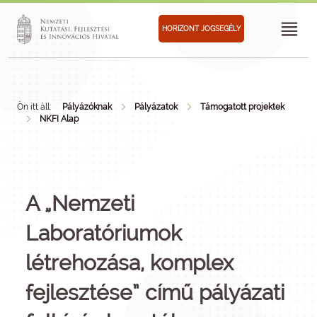
HORIZONT JOGSEGÉLY
Ön itt áll:
Pályázóknak
Pályázatok
Támogatott projektek
NKFI Alap
A „Nemzeti
Laboratóriumok
létrehozása, komplex
fejlesztése” című pályázati