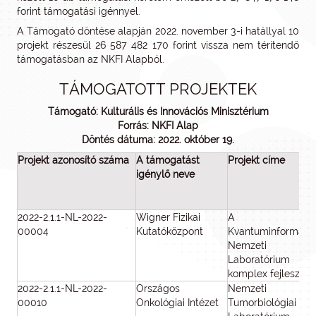
forint támogatási igénnyel.
A Támogató döntése alapján 2022. november 3-i hatállyal 10
projekt részesül 26 587 482 170 forint vissza nem térítendő
támogatásban az NKFI Alapból.
TÁMOGATOTT PROJEKTEK
Támogató: Kulturális és Innovációs Minisztérium
Forrás: NKFI Alap
Döntés dátuma: 2022. október 19.
Projekt azonosító száma
A támogatást
Projekt címe
igénylő neve
2022-2.1.1-NL-2022-
Wigner Fizikai
A
00004
Kutatóközpont
Kvantuminformatik
Nemzeti
Laboratórium
komplex fejlesztés
2022-2.1.1-NL-2022-
Országos
Nemzeti
00010
Onkológiai Intézet
Tumorbiológiai