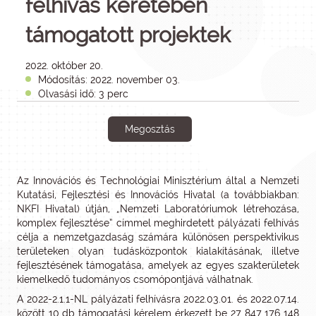
felhívás keretében
támogatott projektek
2022. október 20.
Módosítás: 2022. november 03.
Olvasási idő: 3 perc
Megosztás
Az Innovációs és Technológiai Minisztérium által a Nemzeti
Kutatási, Fejlesztési és Innovációs Hivatal (a továbbiakban:
NKFI Hivatal) útján, „Nemzeti Laboratóriumok létrehozása,
komplex fejlesztése” címmel meghirdetett pályázati felhívás
célja a nemzetgazdaság számára különösen perspektivikus
területeken olyan tudásközpontok kialakításának, illetve
fejlesztésének támogatása, amelyek az egyes szakterületek
kiemelkedő tudományos csomópontjává válhatnak.
A 2022-2.1.1-NL pályázati felhívásra 2022.03.01. és 2022.07.14.
között 10 db támogatási kérelem érkezett be 27 847 176 148