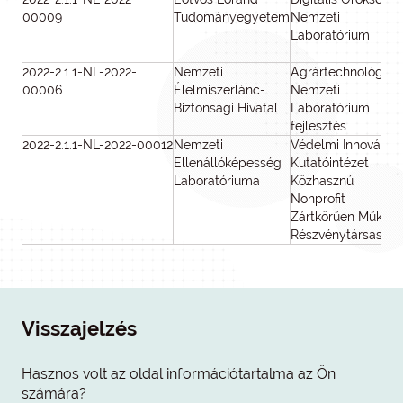
00009
Tudományegyetem
Nemzeti
Laboratórium
2022-2.1.1-NL-2022-
Nemzeti
Agrártechnológiai
00006
Élelmiszerlánc-
Nemzeti
Biztonsági Hivatal
Laboratórium
fejlesztés
2022-2.1.1-NL-2022-00012
Nemzeti
Védelmi Innováció
Ellenállóképesség
Kutatóintézet
Laboratóriuma
Közhasznú
Nonprofit
Zártkörűen Működ
Részvénytársaság
Visszajelzés
Hasznos volt az oldal információtartalma az Ön
számára?