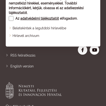
nemzetközi hírekkel, eseményekkel. További
információkért, kérjük, olvassa el az
adatkezelési
tájékoztatót
.
Az
adatvédelmi tájékoztatót
elfogadom.
Beletekintek a legutóbbi hírlevélbe
Oldaltérkép
Hírlevél archívum
Nagyobb betű
RSS feliratkozás
English version