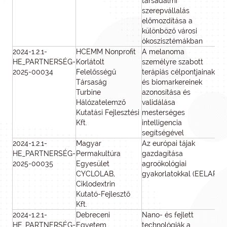
társadalmi
szerepvállalás
előmozdítása a
különböző városi
ökoszisztémákban
2024-1.2.1-
HCEMM Nonprofit
A melanoma
HE_PARTNERSÉG-
Korlátolt
személyre szabott
2025-00034
Felelősségű
terápiás célpontjainak
Társaság
és biomarkereinek
Turbine
azonosítása és
Hálózatelemző
validálása
Kutatási Fejlesztési
mesterséges
Kft.
intelligencia
segítségével
2024-1.2.1-
Magyar
Az európai tájak
HE_PARTNERSÉG-
Permakultúra
gazdagítása
2025-00035
Egyesület
agroökológiai
CYCLOLAB,
gyakorlatokkal (EELAP)
Ciklodextrin
Kutató-Fejlesztő
Kft.
2024-1.2.1-
Debreceni
Nano- és fejlett
HE_PARTNERSÉG-
Egyetem
technológiák a