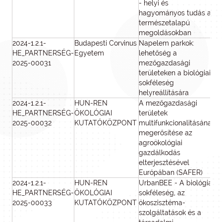
- helyi és
hagyományos tudás a
természetalapú
megoldásokban
2024-1.2.1-
Budapesti Corvinus
Napelem parkok:
9
HE_PARTNERSÉG-
Egyetem
lehetőség a
2025-00031
mezőgazdasági
területeken a biológiai
sokféleség
helyreállítására
2024-1.2.1-
HUN-REN
A mezőgazdasági
HE_PARTNERSÉG-
ÖKOLÓGIAI
területek
2025-00032
KUTATÓKÖZPONT
multifunkcionalitásának
megerősítése az
agroökológiai
gazdálkodás
elterjesztésével
Európában (SAFER)
2024-1.2.1-
HUN-REN
UrbanBEE - A biológiai
9
HE_PARTNERSÉG-
ÖKOLÓGIAI
sokféleség, az
2025-00033
KUTATÓKÖZPONT
ökoszisztéma-
szolgáltatások és a