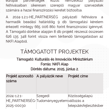
európai partnerségek közös nemzetközi pályázati
felhívásaiban sikeresen szereplő magyar szervezetek
számára a hazai finanszírozási keretet biztosítsa.
A 2024-1.2.1-HE_PARTNERSÉG pályázati felhívásra a
harmadik beadási határidőig 9 db támogatási kérelem
érkezett mintegy 665 006 860 forint finanszírozási igénnyel.
A Támogató döntése alapján 8 db projekt részesül összesen
626 135 348 forint vissza nem térítendő támogatásban az
NKFI Alapból.
TÁMOGATOTT PROJEKTEK
Támogató: Kulturális és Innovációs Minisztérium
Forrás: NKFI Alap
Döntés dátuma: 2025. június 2.
Projekt azonosító
A pályázók neve
Projekt címe
száma
t
2024-1.2.1-
Szegedi
Közösségalapú
HE_PARTNERSÉG-
Tudományegyetem
változás a
2025-00030
településfejlesztésben