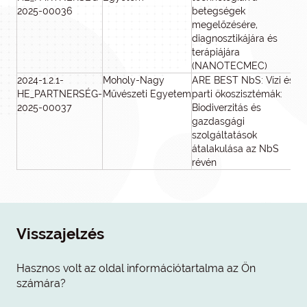
2025-00036
betegségek
megelőzésére,
diagnosztikájára és
terápiájára
(NANOTECMEC)
2024-1.2.1-
Moholy-Nagy
ARE BEST NbS: Vízi és
HE_PARTNERSÉG-
Művészeti Egyetem
parti ökoszisztémák:
2025-00037
Biodiverzitás és
gazdasgági
szolgáltatások
átalakulása az NbS
révén
Visszajelzés
Hasznos volt az oldal információtartalma az Ön
számára?