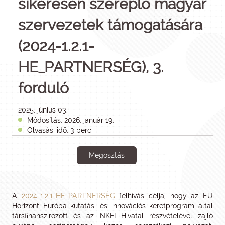
sikeresen szereplő magyar
szervezetek támogatására
(2024-1.2.1-
HE_PARTNERSÉG), 3.
forduló
2025. június 03.
Módosítás: 2026. január 19.
Olvasási idő: 3 perc
Megosztás
A
2024-1.2.1-HE-PARTNERSÉG
felhívás célja, hogy az EU
Horizont Európa kutatási és innovációs keretprogram által
társfinanszírozott és az NKFI Hivatal részvételével zajló