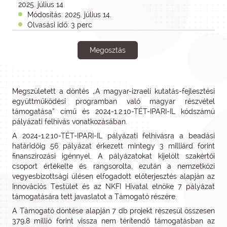
2025. július 14.
Módosítás: 2025. július 14.
Olvasási idő: 3 perc
Megosztás
Megszületett a döntés „A magyar-izraeli kutatás-fejlesztési
együttműködési programban való magyar részvétel
támogatása” című és 2024-1.2.10-TÉT-IPARI-IL kódszámú
pályázati felhívás vonatkozásában.
A 2024-1.2.10-TÉT-IPARI-IL pályázati felhívásra a beadási
határidőig 56 pályázat érkezett mintegy 3 milliárd forint
finanszírozási igénnyel. A pályázatokat kijelölt szakértői
csoport értékelte és rangsorolta, ezután a nemzetközi
vegyesbizottsági ülésen elfogadott előterjesztés alapján az
Innovációs Testület és az NKFI Hivatal elnöke 7 pályázat
támogatására tett javaslatot a Támogató részére.
A Támogató döntése alapján 7 db projekt részesül összesen
379,8 millió forint vissza nem térítendő támogatásban az