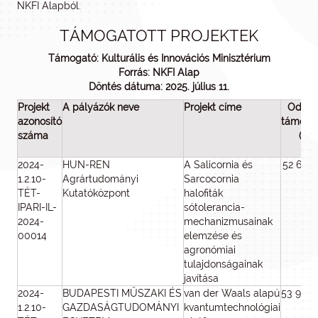
NKFI Alapból.
TÁMOGATOTT PROJEKTEK
Támogató: Kulturális és Innovációs Minisztérium
Forrás: NKFI Alap
Döntés dátuma: 2025. július 11.
Projekt
A pályázók neve
Projekt címe
Odaíté
azonosító
támoga
száma
(Ft)
2024-
HUN-REN
A Salicornia és
52 632 
1.2.10-
Agrártudományi
Sarcocornia
TÉT-
Kutatóközpont
halofiták
IPARI-IL-
sótolerancia-
2024-
mechanizmusainak
00014
elemzése és
agronómiai
tulajdonságainak
javítása
2024-
BUDAPESTI MŰSZAKI ÉS
van der Waals alapú
53 991 
1.2.10-
GAZDASÁGTUDOMÁNYI
kvantumtechnológiai