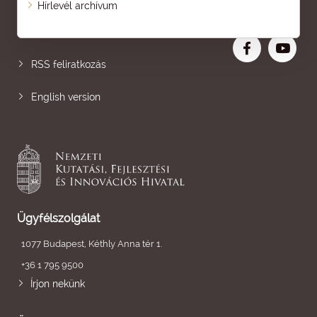
Hírlevél archívum
Nagyobb betű
RSS feliratkozás
English version
Ügyfélszolgálat
1077 Budapest, Kéthly Anna tér 1.
+36 1 795 9500
Írjon nekünk