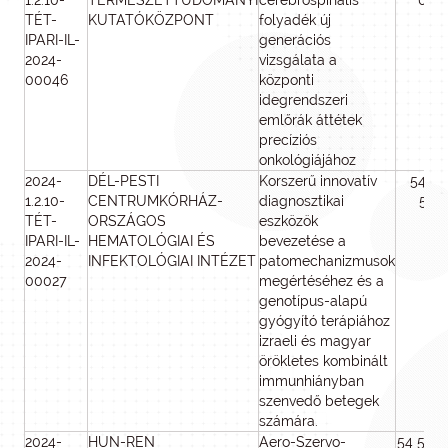
1.2.10-
TERMÉSZETTUDOMÁNYI
cerebrospinális
000
TÉT-
KUTATÓKÖZPONT
folyadék új
IPARI-IL-
generációs
2024-
vizsgálata a
00046
központi
idegrendszeri
emlőrák áttétek
precíziós
onkológiájához
2024-
DÉL-PESTI
Korszerű innovatív
54 74
1.2.10-
CENTRUMKÓRHÁZ-
diagnosztikai
506
TÉT-
ORSZÁGOS
eszközök
IPARI-IL-
HEMATOLÓGIAI ÉS
bevezetése a
2024-
INFEKTOLÓGIAI INTÉZET
patomechanizmusok
00027
megértéséhez és a
genotípus-alapú
gyógyító terápiához
izraeli és magyar
örökletes kombinált
immunhiányban
szenvedő betegek
számára.
2024-
HUN-REN
Aero-Szervo-
54 517 