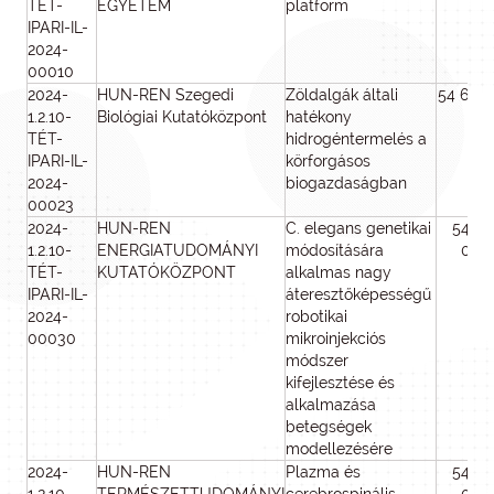
TÉT-
EGYETEM
platform
IPARI-IL-
2024-
00010
2024-
HUN-REN Szegedi
Zöldalgák általi
54 671 
1.2.10-
Biológiai Kutatóközpont
hatékony
TÉT-
hidrogéntermelés a
IPARI-IL-
körforgásos
2024-
biogazdaságban
00023
2024-
HUN-REN
C. elegans genetikai
54 49
1.2.10-
ENERGIATUDOMÁNYI
módosítására
000
TÉT-
KUTATÓKÖZPONT
alkalmas nagy
IPARI-IL-
áteresztőképességű
2024-
robotikai
00030
mikroinjekciós
módszer
kifejlesztése és
alkalmazása
betegségek
modellezésére
2024-
HUN-REN
Plazma és
54 74