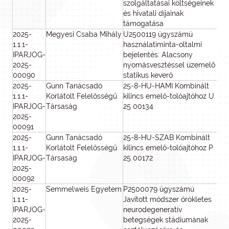
szolgáltatásai költségeinek
és hivatali díjainak
támogatása
2025-
Megyesi Csaba Mihály
U2500119 ügyszámú
8
1.1.1-
használatiminta-oltalmi
IPARJOG-
bejelentés: Alacsony
2025-
nyomásvesztéssel üzemelő
00090
statikus keverő
2025-
Gunn Tanácsadó
25-8-HU-HAMI Kombinált
8
1.1.1-
Korlátolt Felelősségű
kilincs emelő-tolóajtóhoz U
IPARJOG-
Társaság
25 00134
2025-
00091
2025-
Gunn Tanácsadó
25-8-HU-SZAB Kombinált
8
1.1.1-
Korlátolt Felelősségű
kilincs emelő-tolóajtóhoz P
IPARJOG-
Társaság
25 00172
2025-
00092
2025-
Semmelweis Egyetem
P2500079 ügyszámú
8
1.1.1-
Javított módszer örökletes
IPARJOG-
neurodegeneratív
2025-
betegségek stádiumának