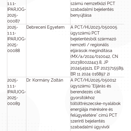
1.1.1-
számú nemzetközi PCT
IPARJOG-
szabadalmi bejelentés
2025-
benyújtása
00087
2025-
Debreceni Egyetem
A PCT/HU2023/050005
7 
1.1.1-
ügyszámú PCT
IPARJOG-
bejelentésből származó
2025-
nemzeti / regionális
00088
eljárások megindítása
(MX/a/2024/010042, CN
202380022443.8, JP
2024549121, EP 2023715589,
BR 11 2024 016897 2)
2025-
Dr. Kormány Zoltán
A PCT/HU2025/050012
1 
1.1.1-
ügyszámú "Eljárás és
IPARJOG-
berendezés cikl.
2025-
gyorsítókhoz
00089
töltöttrészecske-nyalábok
energiája mérésére és
felügyeletére" című PCT
szerinti bejelentés
szabadalmi ügyvivői