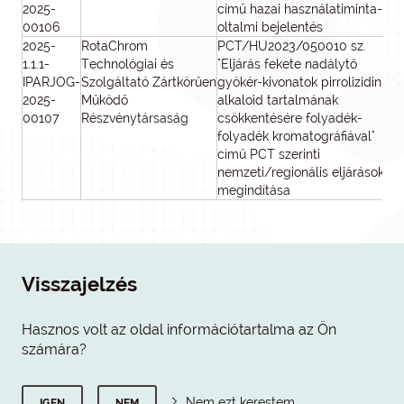
2025-
című hazai használatiminta-
00106
oltalmi bejelentés
2025-
RotaChrom
PCT/HU2023/050010 sz.
4 
1.1.1-
Technológiai és
"Eljárás fekete nadálytő
IPARJOG-
Szolgáltató Zártkörűen
gyökér-kivonatok pirrolizidin
2025-
Működő
alkaloid tartalmának
00107
Részvénytársaság
csökkentésére folyadék-
folyadék kromatográfiával"
című PCT szerinti
nemzeti/regionális eljárások
megindítása
Visszajelzés
Hasznos volt az oldal információtartalma az Ön
számára?
Nem ezt kerestem
IGEN
NEM