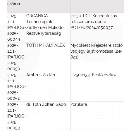
száma
2025-
ORGANICA
22-50-PCT Koncentrikus
2 
1.1.1-
Technológiák
tölcsérsoros derítő
IPARJOG-
Zártkörűen Működő
PCT/HU2024/050037
2025-
Részvénytársaság
00049
2025-
TÓTH MIHÁLY ALEX
MycoNest kifejezésre szóló
1.1.1-
védjegy lajstromozása (245
IPARJOG-
823)
2025-
00050
2025-
Ambrus Zoltán
U2500133 Festő eszköz
8
1.1.1-
IPARJOG-
2025-
00052
2025-
dr. Tóth Zoltán Gábor
Yorukara
1
1.1.1-
IPARJOG-
2025-
00053