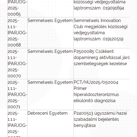
IPARJOG-
közösségi védjegyoltalma
2025-
lajstromszám: 019091694
00065
2025-
Semmelweis Egyetem
Semmelweis Innovation
2
1.1.1-
Club megjelölés közösségi
IPARJOG-
védjegyoltalma
2025-
lajstromszám: 019120519
00068
2025-
Semmelweis Egyetem
P2500085 Csökkent
8
1.1.1-
dopaminerg aktivitással járó
IPARJOG-
szembetegségek kezelése
2025-
00070
2025-
Semmelweis Egyetem
PCT/HU2025/050004
2 
1.1.1-
Primer
IPARJOG-
hiperaldoszteronizmus
2025-
elkülönítő diagnózisa
00071
2025-
Debreceni Egyetem
P2400513 ügyszámú hazai
8
1.1.1-
szabadalmi bejelentés
IPARJOG-
benyújtása
2025-