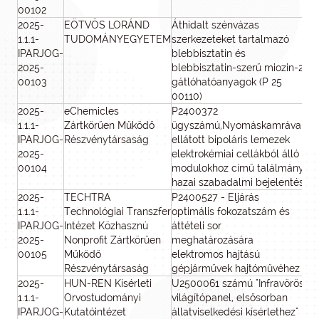
00102
2025-
EÖTVÖS LORÁND
Áthidalt szénvázas
8
1.1.1-
TUDOMÁNYEGYETEM
szerkezeteket tartalmazó
IPARJOG-
blebbisztatin és
2025-
blebbisztatin-szerű miozin-2
00103
gátlóhatóanyagok (P 25
00110)
2025-
eChemicles
P2400372
8
1.1.1-
Zártkörűen Működő
ügyszámú,Nyomáskamrával
IPARJOG-
Részvénytársaság
ellátott bipoláris lemezek
2025-
elektrokémiai cellákból álló
00104
modulokhoz című találmány
hazai szabadalmi bejelentés
2025-
TECHTRA
P2400527 - Eljárás
8
1.1.1-
Technológiai Transzfer
optimális fokozatszám és
IPARJOG-
Intézet Közhasznú
áttételi sor
2025-
Nonprofit Zártkörűen
meghatározására
00105
Működő
elektromos hajtású
Részvénytársaság
gépjárművek hajtóművéhez
2025-
HUN-REN Kísérleti
U2500061 számú "Infravörös
8
1.1.1-
Orvostudományi
világítópanel, elsősorban
IPARJOG-
Kutatóintézet
állatviselkedési kísérlethez"