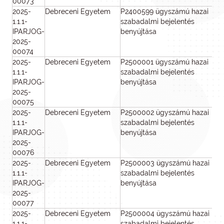
00073
2025-
Debreceni Egyetem
P2400599 ügyszámú hazai
8
1.1.1-
szabadalmi bejelentés
IPARJOG-
benyújtása
2025-
00074
2025-
Debreceni Egyetem
P2500001 ügyszámú hazai
8
1.1.1-
szabadalmi bejelentés
IPARJOG-
benyújtása
2025-
00075
2025-
Debreceni Egyetem
P2500002 ügyszámú hazai
8
1.1.1-
szabadalmi bejelentés
IPARJOG-
benyújtása
2025-
00076
2025-
Debreceni Egyetem
P2500003 ügyszámú hazai
8
1.1.1-
szabadalmi bejelentés
IPARJOG-
benyújtása
2025-
00077
2025-
Debreceni Egyetem
P2500004 ügyszámú hazai
8
1.1.1-
szabadalmi bejelentés