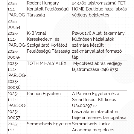
2025-
Rodent Hungary
243780 lajstromszámú PET
1
1.1.1-
Korlátolt Felelősségű
HOME Boutique hazai ábrás
IPARJOG-
Társaság
védjegy bejelentés
2025-
00054
2025-
K-B Vonal
P2500176 Állati takarmány
8
1.1.1-
Kereskedelmi és
különösen háziállatok
IPARJOG-
Szolgáltató Korlátolt
számára készült
2025-
Felelősségű Társaság
zsákmányállatot formázó
00055
táp
2025-
TÓTH MIHÁLY ALEX
MycoNest ábrás védjegy
1.1.1-
lajstromozása (246 875)
IPARJOG-
2025-
00056
2025-
Pannon Egyetem
A Pannon Egyetem és a
8
1.1.1-
Smart Insect Kft közös
IPARJOG-
U2400297 sz.
2025-
használatiminta-oltalmi
00057
bejelentésének támogatása
2025-
Semmelweis Egyetem
Semmelweis Junior
2
1.1.1-
Academy megjelölés