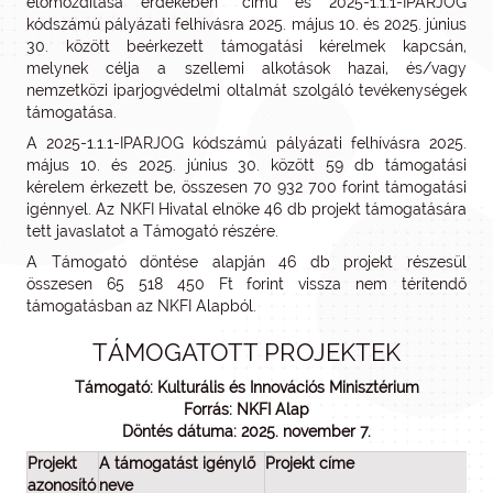
előmozdítása érdekében” című és 2025-1.1.1-IPARJOG
kódszámú pályázati felhívásra 2025. május 10. és 2025. június
30. között beérkezett támogatási kérelmek kapcsán,
melynek célja a szellemi alkotások hazai, és/vagy
nemzetközi iparjogvédelmi oltalmát szolgáló tevékenységek
támogatása.
A 2025-1.1.1-IPARJOG kódszámú pályázati felhívásra 2025.
május 10. és 2025. június 30. között 59 db támogatási
kérelem érkezett be, összesen 70 932 700 forint támogatási
igénnyel. Az NKFI Hivatal elnöke 46 db projekt támogatására
tett javaslatot a Támogató részére.
A Támogató döntése alapján 46 db projekt részesül
összesen 65 518 450 Ft forint vissza nem térítendő
támogatásban az NKFI Alapból.
TÁMOGATOTT PROJEKTEK
Támogató: Kulturális és Innovációs Minisztérium
Forrás: NKFI Alap
Döntés dátuma: 2025. november 7.
Projekt
A támogatást igénylő
Projekt címe
O
azonosító
neve
tá