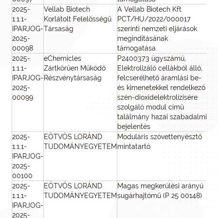
2025-
Vellab Biotech
A Vellab Biotech Kft
7 
1.1.1-
Korlátolt Felelősségű
PCT/HU/2022/000017
IPARJOG-
Társaság
szerinti nemzeti eljárások
2025-
megindításának
00098
támogatása
2025-
eChemicles
P2400373 ügyszámú,
8
1.1.1-
Zártkörűen Működő
Elektrolizáló cellákból álló,
IPARJOG-
Részvénytársaság
felcserélhető áramlási be-
2025-
és kimenetekkel rendelkező
00099
szén-dioxidelektrolízisére
szolgáló modul című
találmány hazai szabadalmi
bejelentés
2025-
EÖTVÖS LORÁND
Moduláris szövettenyésztő
8
1.1.1-
TUDOMÁNYEGYETEM
mintatartó
IPARJOG-
2025-
00100
2025-
EÖTVÖS LORÁND
Magas megkerülési arányú
8
1.1.1-
TUDOMÁNYEGYETEM
sugárhajtómű (P 25 00148)
IPARJOG-
2025-