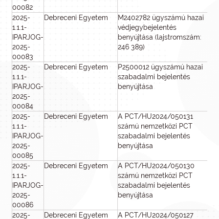
00082
2025-
Debreceni Egyetem
M2402782 ügyszámú hazai
1
1.1.1-
védjegybejelentés
IPARJOG-
benyújtása (lajstromszám:
2025-
246 389)
00083
2025-
Debreceni Egyetem
P2500012 ügyszámú hazai
8
1.1.1-
szabadalmi bejelentés
IPARJOG-
benyújtása
2025-
00084
2025-
Debreceni Egyetem
A PCT/HU2024/050131
2 
1.1.1-
számú nemzetközi PCT
IPARJOG-
szabadalmi bejelentés
2025-
benyújtása
00085
2025-
Debreceni Egyetem
A PCT/HU2024/050130
2 
1.1.1-
számú nemzetközi PCT
IPARJOG-
szabadalmi bejelentés
2025-
benyújtása
00086
2025-
Debreceni Egyetem
A PCT/HU2024/050127
2 