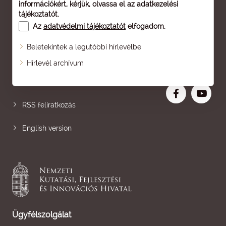
információkért, kérjük, olvassa el az
adatkezelési
tájékoztatót
.
Az
adatvédelmi tájékoztatót
elfogadom.
Beletekintek a legutóbbi hírlevélbe
Oldaltérkép
Hírlevél archívum
Nagyobb betű
RSS feliratkozás
English version
Ügyfélszolgálat