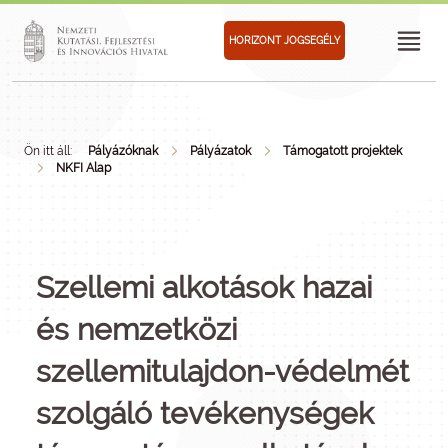
HORIZONT JOGSEGÉLY
Ön itt áll:
Pályázóknak
Pályázatok
Támogatott projektek
NKFI Alap
Szellemi alkotások hazai
és nemzetközi
szellemitulajdon-védelmét
szolgáló tevékenységek