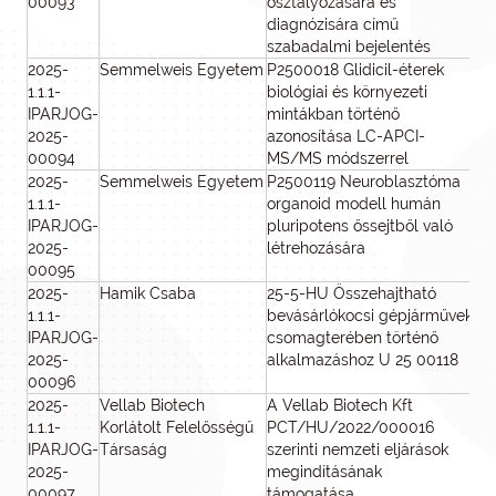
00093
osztályozására és
diagnózisára című
szabadalmi bejelentés
2025-
Semmelweis Egyetem
P2500018 Glidicil-éterek
8
1.1.1-
biológiai és környezeti
IPARJOG-
mintákban történő
2025-
azonosítása LC-APCI-
00094
MS/MS módszerrel
2025-
Semmelweis Egyetem
P2500119 Neuroblasztóma
8
1.1.1-
organoid modell humán
IPARJOG-
pluripotens őssejtből való
2025-
létrehozására
00095
2025-
Hamik Csaba
25-5-HU Összehajtható
8
1.1.1-
bevásárlókocsi gépjárművek
IPARJOG-
csomagterében történő
2025-
alkalmazáshoz U 25 00118
00096
2025-
Vellab Biotech
A Vellab Biotech Kft
7 
1.1.1-
Korlátolt Felelősségű
PCT/HU/2022/000016
IPARJOG-
Társaság
szerinti nemzeti eljárások
2025-
megindításának
00097
támogatása