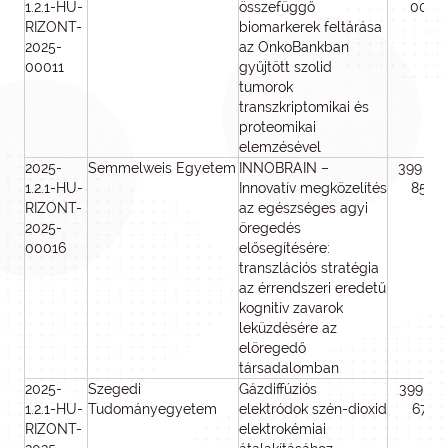
1.2.1-HU-
összefüggő
000
RIZONT-
biomarkerek feltárása
2025-
az OnkoBankban
00011
gyűjtött szolid
tumorok
transzkriptomikai és
proteomikai
elemzésével
2025-
Semmelweis Egyetem
INNOBRAIN –
399 59
1.2.1-HU-
Innovatív megközelítés
850
RIZONT-
az egészséges agyi
2025-
öregedés
00016
elősegítésére:
transzlációs stratégia
az érrendszeri eredetű
kognitív zavarok
leküzdésére az
elöregedő
társadalomban
2025-
Szegedi
Gázdiffúziós
399 174
1.2.1-HU-
Tudományegyetem
elektródok szén-dioxid
676
RIZONT-
elektrokémiai