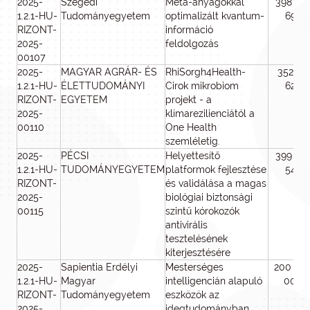
2025-
Szegedi
Meta-anyagokkal
398 64
1.2.1-HU-
Tudományegyetem
optimalizált kvantum-
695
RIZONT-
információ
2025-
feldolgozás
00107
2025-
MAGYAR AGRÁR- ÉS
RhiSorgh4Health-
352 211
1.2.1-HU-
ÉLETTUDOMÁNYI
Cirok mikrobiom
628
RIZONT-
EGYETEM
projekt - a
2025-
klímarezilienciától a
00110
One Health
szemléletig.
2025-
PÉCSI
Helyettesítő
399 56
1.2.1-HU-
TUDOMÁNYEGYETEM
platformok fejlesztése
542
RIZONT-
és validálása a magas
2025-
biológiai biztonsági
00115
szintű kórokozók
antivirális
tesztelésének
kiterjesztésére
2025-
Sapientia Erdélyi
Mesterséges
200 00
1.2.1-HU-
Magyar
intelligencián alapuló
000
RIZONT-
Tudományegyetem
eszközök az
2025-
idegtudományban