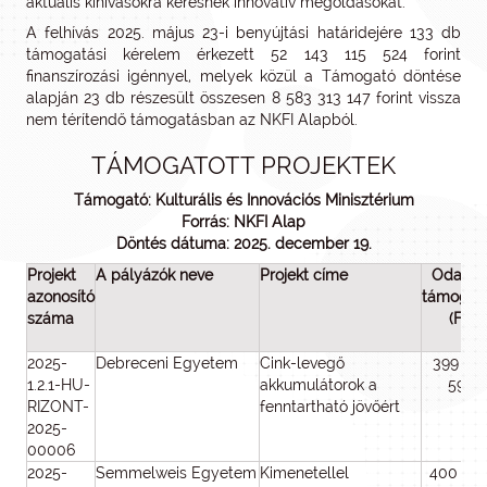
aktuális kihívásokra keresnek innovatív megoldásokat.
A felhívás 2025. május 23-i benyújtási határidejére 133 db
támogatási kérelem érkezett 52 143 115 524 forint
finanszírozási igénnyel, melyek közül a Támogató döntése
alapján 23 db részesült összesen 8 583 313 147 forint vissza
nem térítendő támogatásban az NKFI Alapból.
TÁMOGATOTT PROJEKTEK
Támogató: Kulturális és Innovációs Minisztérium
Forrás: NKFI Alap
Döntés dátuma: 2025. december 19.
Projekt
A pályázók neve
Projekt címe
Odaítél
azonosító
támogat
száma
(Ft)
2025-
Debreceni Egyetem
Cink-levegő
399 99
1.2.1-HU-
akkumulátorok a
597
RIZONT-
fenntartható jövőért
2025-
00006
2025-
Semmelweis Egyetem
Kimenetellel
400 00