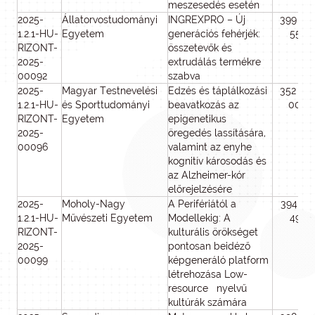
meszesedés esetén
2025-
Állatorvostudományi
INGREXPRO – Új
399 89
1.2.1-HU-
Egyetem
generációs fehérjék:
558
RIZONT-
összetevők és
2025-
extrudálás termékre
00092
szabva
2025-
Magyar Testnevelési
Edzés és táplálkozási
352 62
1.2.1-HU-
és Sporttudományi
beavatkozás az
000
RIZONT-
Egyetem
epigenetikus
2025-
öregedés lassítására,
00096
valamint az enyhe
kognitív károsodás és
az Alzheimer-kór
előrejelzésére
2025-
Moholy-Nagy
A Perifériától a
394 17
1.2.1-HU-
Művészeti Egyetem
Modellekig: A
495
RIZONT-
kulturális örökséget
2025-
pontosan beidéző
00099
képgeneráló platform
létrehozása Low-
resource nyelvű
kultúrák számára