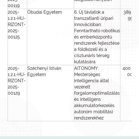
00119
2025-
Óbudai Egyetem
6. Új távlatok a
389 33
1.2.1-HU-
transzatlanti űripari
959
RIZONT-
innovációban:
2025-
Fenntartható robotikus
00125
és emberközpontú
rendszerek fejlesztése
a földközeli és a
ciszlunáris térség
kutatására
2025-
Széchenyi István
AITONOMY:
400 00
1.2.1-HU-
Egyetem
Mesterséges
000
RIZONT-
intelligencia által
2025-
vezérelt
00129
forgalomoptimalizálás
és intelligens
akkumulátorkezelés
autonóm mobilitási
rendszerekhez