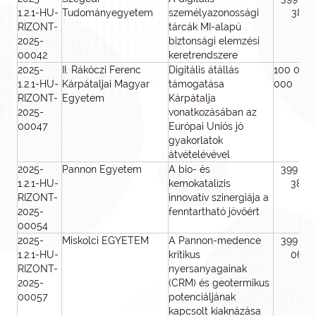
1.2.1-HU-
Tudományegyetem
személyazonossági
381
RIZONT-
tárcák MI-alapú
2025-
biztonsági elemzési
00042
keretrendszere
2025-
II. Rákóczi Ferenc
Digitális átállás
100 000
1.2.1-HU-
Kárpátaljai Magyar
támogatása
000
RIZONT-
Egyetem
Kárpátalja
2025-
vonatkozásában az
00047
Európai Uniós jó
gyakorlatok
átvételévével
2025-
Pannon Egyetem
A bio- és
399 63
1.2.1-HU-
kemokatalízis
386
RIZONT-
innovatív szinergiája a
2025-
fenntartható jövőért
00054
2025-
Miskolci EGYETEM
A Pannon-medence
399 88
1.2.1-HU-
kritikus
062
RIZONT-
nyersanyagainak
2025-
(CRM) és geotermikus
00057
potenciáljának
kapcsolt kiaknázása