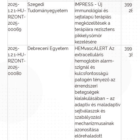
2025-
Szegedi
IMPRESS - Új
399 94
1.2.1-HU-
Tudományegyetem
immunológiai és
287
RIZONT-
sejtalapú terápiás
2025-
megközelítések a
00069
terápiára rezisztens
pikkelysömör
kezelésére
2025-
Debreceni Egyetem
HEMvascALERT Az
399 88
1.2.1-HU-
extracelluláris
384
RIZONT-
hemoglobin alarm-
2025-
szignál és
00080
kulcsfontosságú
patogén tényező az
érrendszeri
betegségek
kialakulásában – az
adaptív és maladaptív
sejtválaszok és
szabályozási
mechanizmusainak
azonosítása
előrehaladott