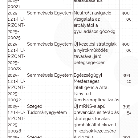
2025-
átalakításához
00021
2025-
Semmelweis Egyetem
Neutrofil navigáció
400 00
1.2.1-HU-
vizsgálata az
000
RIZONT-
érpályától a
2025-
gyulladásos gócokig
00025
2025-
Semmelweis Egyetem
Új kezelési stratégiák
400 00
1.2.1-HU-
a nyirokműködés
000
RIZONT-
zavarával járó
2025-
betegségekben
00028
2025-
Semmelweis Egyetem
Egészségügyi
399 32
1.2.1-HU-
Mesterséges
104
RIZONT-
Intelligencia Által
2025-
Irányított
00032
Rendszeroptimalizálás
2025-
Szegedi
Új mRNS-alapú
399 93
1.2.1-HU-
Tudományegyetem
prevenciós és terápiás
543
RIZONT-
stratégiák fonalas
2025-
gombák által okozott
00038
mikózisok kezelésére
2025-
Szegedi
A digitális
399 48