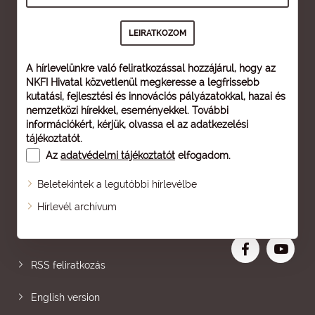
A hírlevelünkre való feliratkozással hozzájárul, hogy az
NKFI Hivatal közvetlenül megkeresse a legfrissebb
kutatási, fejlesztési és innovációs pályázatokkal, hazai és
nemzetközi hírekkel, eseményekkel. További
információkért, kérjük, olvassa el az
adatkezelési
tájékoztatót
.
Az
adatvédelmi tájékoztatót
elfogadom.
Beletekintek a legutóbbi hírlevélbe
Oldaltérkép
Hírlevél archívum
Nagyobb betű
RSS feliratkozás
English version