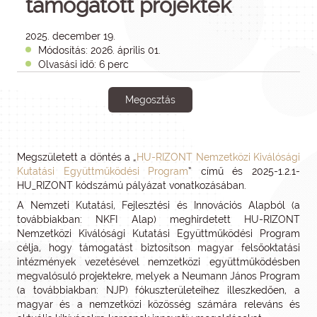
támogatott projektek
2025. december 19.
Módosítás: 2026. április 01.
Olvasási idő: 6 perc
Megosztás
Megszületett a döntés a „
HU-RIZONT Nemzetközi Kiválósági
Kutatási Együttműködési Program
” című és 2025-1.2.1-
HU_RIZONT kódszámú pályázat vonatkozásában.
A Nemzeti Kutatási, Fejlesztési és Innovációs Alapból (a
továbbiakban: NKFI Alap) meghirdetett HU-RIZONT
Nemzetközi Kiválósági Kutatási Együttműködési Program
célja, hogy támogatást biztosítson magyar felsőoktatási
intézmények vezetésével nemzetközi együttműködésben
megvalósuló projektekre, melyek a Neumann János Program
(a továbbiakban: NJP) fókuszterületeihez illeszkedően, a
magyar és a nemzetközi közösség számára releváns és