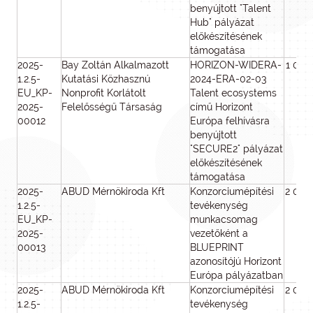
benyújtott "Talent
Hub" pályázat
előkészítésének
támogatása
2025-
Bay Zoltán Alkalmazott
HORIZON-WIDERA-
1 000
1.2.5-
Kutatási Közhasznú
2024-ERA-02-03
EU_KP-
Nonprofit Korlátolt
Talent ecosystems
2025-
Felelősségű Társaság
című Horizont
00012
Európa felhívásra
benyújtott
"SECURE2" pályázat
előkészítésének
támogatása
2025-
ABUD Mérnökiroda Kft
Konzorciumépítési
2 000
1.2.5-
tevékenység
EU_KP-
munkacsomag
2025-
vezetőként a
00013
BLUEPRINT
azonosítójú Horizont
Európa pályázatban
2025-
ABUD Mérnökiroda Kft
Konzorciumépítési
2 000
1.2.5-
tevékenység