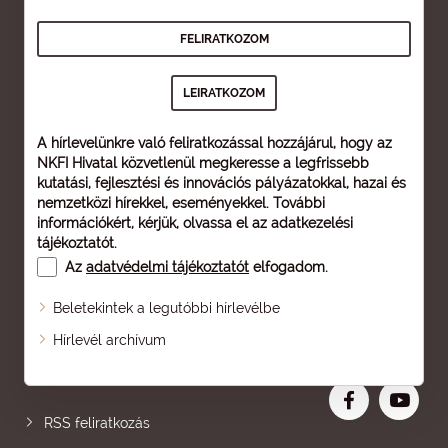
A hírlevelünkre való feliratkozással hozzájárul, hogy az
NKFI Hivatal közvetlenül megkeresse a legfrissebb
kutatási, fejlesztési és innovációs pályázatokkal, hazai és
nemzetközi hírekkel, eseményekkel. További
információkért, kérjük, olvassa el az
adatkezelési
tájékoztatót
.
Az
adatvédelmi tájékoztatót
elfogadom.
Beletekintek a legutóbbi hírlevélbe
Oldaltérkép
Hírlevél archívum
Nagyobb betű
RSS feliratkozás