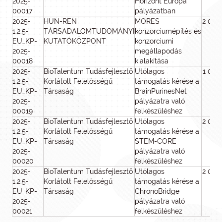
2025-
Horizont Európa
00017
pályázatban
2025-
HUN-REN
MORES
2 000
1.2.5-
TÁRSADALOMTUDOMÁNYI
konzorciumépítés és
EU_KP-
KUTATÓKÖZPONT
konzorciumi
2025-
megállapodás
00018
kialakítása
2025-
BioTalentum Tudásfejlesztő
Utólagos
1 000
1.2.5-
Korlátolt Felelősségű
támogatás kérése a
EU_KP-
Társaság
BrainPurinesNet
2025-
pályázatra való
00019
felkészüléshez
2025-
BioTalentum Tudásfejlesztő
Utólagos
2 000
1.2.5-
Korlátolt Felelősségű
támogatás kérése a
EU_KP-
Társaság
STEM-CORE
2025-
pályázatra való
00020
felkészüléshez
2025-
BioTalentum Tudásfejlesztő
Utólagos
2 000
1.2.5-
Korlátolt Felelősségű
támogatás kérése a
EU_KP-
Társaság
ChronoBridge
2025-
pályázatra való
00021
felkészüléshez