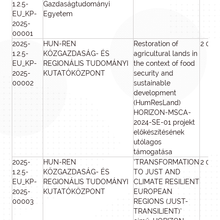
1.2.5-
Gazdaságtudományi
EU_KP-
Egyetem
2025-
00001
2025-
HUN-REN
Restoration of
2 000
1.2.5-
KÖZGAZDASÁG- ÉS
agricultural lands in
EU_KP-
REGIONÁLIS TUDOMÁNYI
the context of food
2025-
KUTATÓKÖZPONT
security and
00002
sustainable
development
(HumResLand)
HORIZON-MSCA-
2024-SE-01 projekt
előkészítésének
utólagos
támogatása
2025-
HUN-REN
’TRANSFORMATION
2 000
1.2.5-
KÖZGAZDASÁG- ÉS
TO JUST AND
EU_KP-
REGIONÁLIS TUDOMÁNYI
CLIMATE RESILIENT
2025-
KUTATÓKÖZPONT
EUROPEAN
00003
REGIONS (JUST-
TRANSILIENT)’