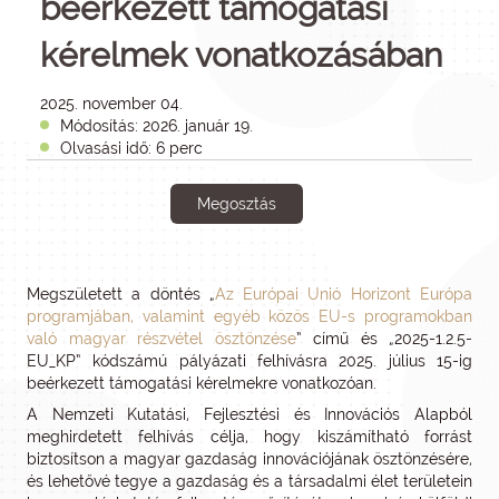
beérkezett támogatási
kérelmek vonatkozásában
2025. november 04.
Módosítás: 2026. január 19.
Olvasási idő: 6 perc
Megosztás
Megszületett a döntés „
Az Európai Unió Horizont Európa
programjában, valamint egyéb közös EU-s programokban
való magyar részvétel ösztönzése
” című és „2025-1.2.5-
EU_KP” kódszámú pályázati felhívásra 2025. július 15-ig
beérkezett támogatási kérelmekre vonatkozóan.
A Nemzeti Kutatási, Fejlesztési és Innovációs Alapból
meghirdetett felhívás célja, hogy kiszámítható forrást
biztosítson a magyar gazdaság innovációjának ösztönzésére,
és lehetővé tegye a gazdaság és a társadalmi élet területein