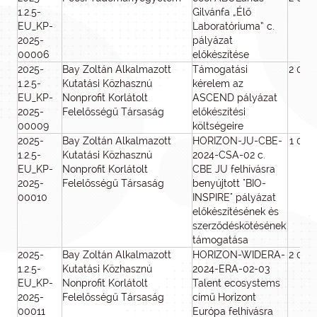
1.2.5-
Gilvánfa „Élő
EU_KP-
Laboratóriuma” c.
2025-
pályázat
00006
előkészítése
2025-
Bay Zoltán Alkalmazott
Támogatási
2 000
1.2.5-
Kutatási Közhasznú
kérelem az
EU_KP-
Nonprofit Korlátolt
ASCEND pályázat
2025-
Felelősségű Társaság
előkészítési
00009
költségeire
2025-
Bay Zoltán Alkalmazott
HORIZON-JU-CBE-
1 000
1.2.5-
Kutatási Közhasznú
2024-CSA-02 c.
EU_KP-
Nonprofit Korlátolt
CBE JU felhívásra
2025-
Felelősségű Társaság
benyújtott "BIO-
00010
INSPIRE" pályázat
előkészítésének és
szerződéskötésének
támogatása
2025-
Bay Zoltán Alkalmazott
HORIZON-WIDERA-
2 000
1.2.5-
Kutatási Közhasznú
2024-ERA-02-03
EU_KP-
Nonprofit Korlátolt
Talent ecosystems
2025-
Felelősségű Társaság
című Horizont
00011
Európa felhívásra