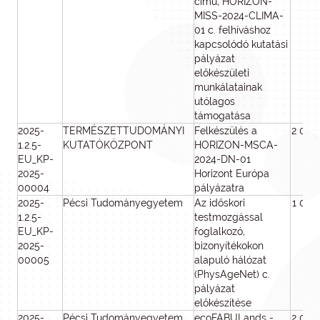
című, HORIZON-
MISS-2024-CLIMA-
01 c. felhíváshoz
kapcsolódó kutatási
pályázat
előkészületi
munkálatainak
utólagos
támogatása
2025-
TERMÉSZETTUDOMÁNYI
Felkészülés a
2 000
1.2.5-
KUTATÓKÖZPONT
HORIZON-MSCA-
EU_KP-
2024-DN-01
2025-
Horizont Európa
00004
pályázatra
2025-
Pécsi Tudományegyetem
Az időskori
1 000
1.2.5-
testmozgással
EU_KP-
foglalkozó,
2025-
bizonyítékokon
00005
alapuló hálózat
(PhysAgeNet) c.
pályázat
előkészítése
2025-
Pécsi Tudományegyetem
ecoFABULands -
2 000