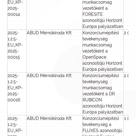
EU_KP-
munkacsomag
2025-
vezetőként a
00014
FORESITE
azonosítójú Horizont
Európa pályázatban
2025-
ABUD Mérnökiroda Kft
Konzorciumépítési
2 000
1.2.5-
tevékenység
EU_KP-
munkacsomag
2025-
vezetőként a
00015
OpenSpace
azonosítójú Horizont
Európa pályázatban
2025-
ABUD Mérnökiroda Kft
Konzorciumépítési
2 000
1.2.5-
tevékenység
EU_KP-
munkacsomag
2025-
vezetőként a DR
00016
RUBICON
azonosítójú Horizont
Európa pályázatban
2025-
ABUD Mérnökiroda Kft
Konzorciumépítési
1 000
1.2.5-
tevékenység a
EU_KP-
FLUXES azonosítójú