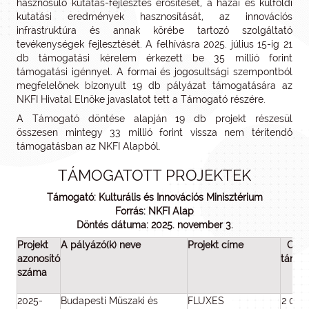
hasznosuló kutatás-fejlesztés erősítését, a hazai és külföldi
kutatási eredmények hasznosítását, az innovációs
infrastruktúra és annak körébe tartozó szolgáltató
tevékenységek fejlesztését. A felhívásra 2025. július 15-ig 21
db támogatási kérelem érkezett be 35 millió forint
támogatási igénnyel. A formai és jogosultsági szempontból
megfelelőnek bizonyult 19 db pályázat támogatására az
NKFI Hivatal Elnöke javaslatot tett a Támogató részére.
A Támogató döntése alapján 19 db projekt részesül
összesen mintegy 33 millió forint vissza nem térítendő
támogatásban az NKFI Alapból.
TÁMOGATOTT PROJEKTEK
Támogató: Kulturális és Innovációs Minisztérium
Forrás: NKFI Alap
Döntés dátuma: 2025. november 3.
Projekt
A pályázó(k) neve
Projekt címe
Odaí
azonosító
támog
száma
(Ft
2025-
Budapesti Műszaki és
FLUXES
2 000