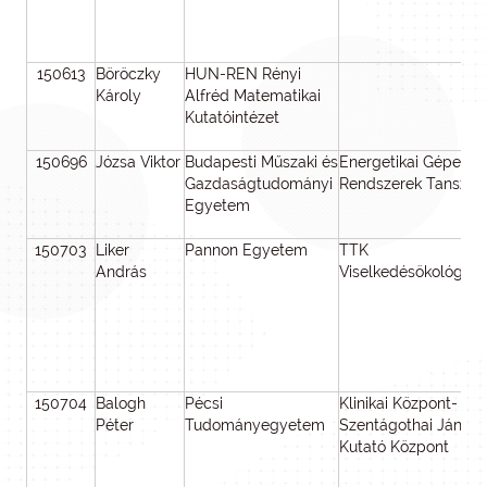
150613
Böröczky
HUN-REN Rényi
Károly
Alfréd Matematikai
Kutatóintézet
150696
Józsa Viktor
Budapesti Műszaki és
Energetikai Gépek é
Gazdaságtudományi
Rendszerek Tanszék
Egyetem
150703
Liker
Pannon Egyetem
TTK
András
Viselkedésökológia
150704
Balogh
Pécsi
Klinikai Központ-
Péter
Tudományegyetem
Szentágothai János
Kutató Központ