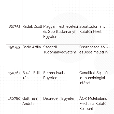
150752
Radák Zsolt
Magyar Testnevelési
Sporttudományi
és Sporttudományi
Kutatóintézet
Egyetem
150753
Badó Attila
Szegedi
Összehasonlító Jogi
Tudományegyetem
és Jogelméleti Intéz
150767
Buzás Edit
Semmelweis
Genetikai, Sejt- és
Irén
Egyetem
Immunbiológiai
Intézet
150780
Guttman
Debreceni Egyetem
ÁOK Molekuláris
András
Medicina Kutató
Központ