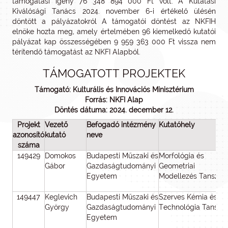
támogatási igény 76 348 894 000 Ft volt. A Kutatási
Kiválósági Tanács 2024. november 6-i értékelő ülésén
döntött a pályázatokról A támogatói döntést az NKFIH
elnöke hozta meg, amely értelmében 96 kiemelkedő kutatói
pályázat kap összességében 9 959 363 000 Ft vissza nem
térítendő támogatást az NKFI Alapból.
TÁMOGATOTT PROJEKTEK
Támogató: Kulturális és Innovációs Minisztérium
Forrás: NKFI Alap
Döntés dátuma: 2024. december 12.
Projekt
Vezető
Befogadó intézmény
Kutatóhely
azonosító
kutató
neve
száma
149429
Domokos
Budapesti Műszaki és
Morfológia és
Gábor
Gazdaságtudományi
Geometriai
Egyetem
Modellezés Tanszék
149447
Keglevich
Budapesti Műszaki és
Szerves Kémia és
György
Gazdaságtudományi
Technológia Tanszé
Egyetem