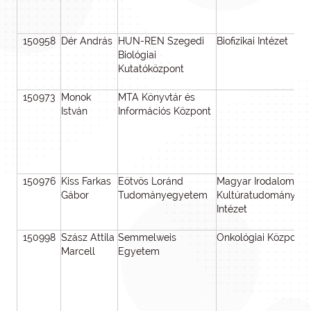
150958
Dér András
HUN-REN Szegedi
Biofizikai Intézet
Biológiai
Kutatóközpont
150973
Monok
MTA Könyvtár és
István
Információs Központ
150976
Kiss Farkas
Eötvös Loránd
Magyar Irodalom- é
Gábor
Tudományegyetem
Kultúratudományi
Intézet
150998
Szász Attila
Semmelweis
Onkológiai Központ
Marcell
Egyetem