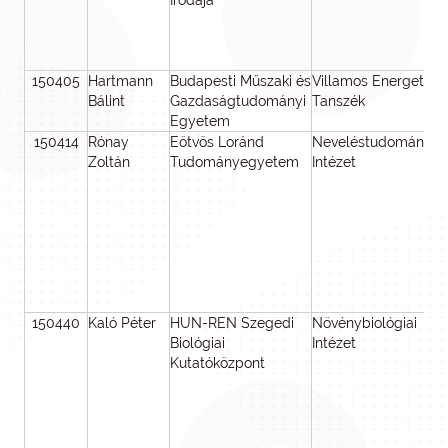
Irodája
150405
Hartmann
Budapesti Műszaki és
Villamos Energetika
Bálint
Gazdaságtudományi
Tanszék
Egyetem
150414
Rónay
Eötvös Loránd
Neveléstudományi
Zoltán
Tudományegyetem
Intézet
150440
Kaló Péter
HUN-REN Szegedi
Növénybiológiai
Biológiai
Intézet
Kutatóközpont