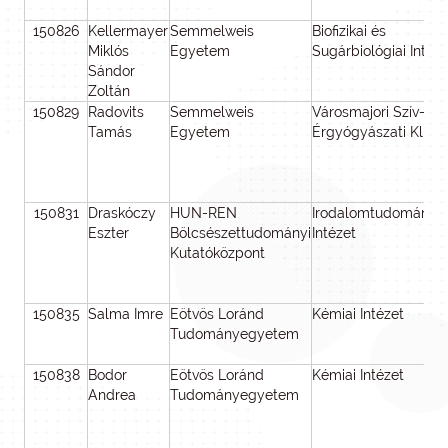
150826
Kellermayer
Semmelweis
Biofizikai és
Miklós
Egyetem
Sugárbiológiai Intéze
Sándor
Zoltán
150829
Radovits
Semmelweis
Városmajori Szív- és
Tamás
Egyetem
Érgyógyászati Klinik
150831
Draskóczy
HUN-REN
Irodalomtudományi
Eszter
Bölcsészettudományi
Intézet
Kutatóközpont
150835
Salma Imre
Eötvös Loránd
Kémiai Intézet
Tudományegyetem
150838
Bodor
Eötvös Loránd
Kémiai Intézet
Andrea
Tudományegyetem