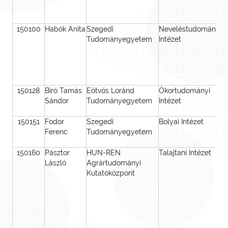
150100
Habók Anita
Szegedi
Neveléstudományi
Tudományegyetem
Intézet
150128
Biró Tamás
Eötvös Loránd
Ókortudományi
Sándor
Tudományegyetem
Intézet
150151
Fodor
Szegedi
Bolyai Intézet
Ferenc
Tudományegyetem
150160
Pásztor
HUN-REN
Talajtani Intézet
László
Agrártudományi
Kutatóközpont