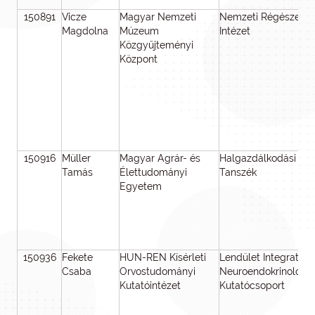
150891
Vicze
Magyar Nemzeti
Nemzeti Régészeti
Magdolna
Múzeum
Intézet
Közgyűjteményi
Központ
150916
Müller
Magyar Agrár- és
Halgazdálkodási
Tamás
Élettudományi
Tanszék
Egyetem
150936
Fekete
HUN-REN Kísérleti
Lendület Integratív
Csaba
Orvostudományi
Neuroendokrinológia
Kutatóintézet
Kutatócsoport