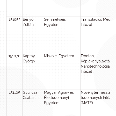
151053
Benyó
Semmelweis
Transzlációs Medici
Zoltán
Egyetem
Intézet
151070
Kaptay
Miskolci Egyetem
Fémtani,
György
Képlékenyalakítási é
Nanotechnológiai
Intézet
151105
Gyuricza
Magyar Agrár- és
Növénytermesztési-
Csaba
Élettudományi
tudományok Intézet
Egyetem
(MATE)