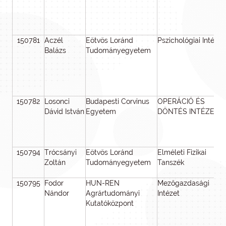
150781
Aczél
Eötvös Loránd
Pszichológiai Intézet
Balázs
Tudományegyetem
150782
Losonci
Budapesti Corvinus
OPERÁCIÓ ÉS
Dávid István
Egyetem
DÖNTÉS INTÉZET
150794
Trócsányi
Eötvös Loránd
Elméleti Fizikai
Zoltán
Tudományegyetem
Tanszék
150795
Fodor
HUN-REN
Mezőgazdasági
Nándor
Agrártudományi
Intézet
Kutatóközpont