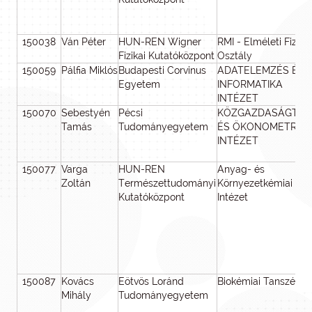
150038
Ván Péter
HUN-REN Wigner
RMI - Elméleti Fizika
Fizikai Kutatóközpont
Osztály
150059
Pálfia Miklós
Budapesti Corvinus
ADATELEMZÉS ÉS
Egyetem
INFORMATIKA
INTÉZET
150070
Sebestyén
Pécsi
KÖZGAZDASÁGTAN
Tamás
Tudományegyetem
ÉS ÖKONOMETRIA
INTÉZET
150077
Varga
HUN-REN
Anyag- és
Zoltán
Természettudományi
Környezetkémiai
Kutatóközpont
Intézet
150087
Kovács
Eötvös Loránd
Biokémiai Tanszék
Mihály
Tudományegyetem