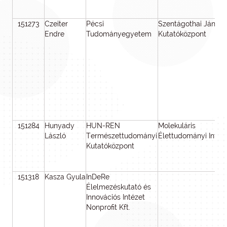
151273
Czeiter
Pécsi
Szentágothai János
Endre
Tudományegyetem
Kutatóközpont
151284
Hunyady
HUN-REN
Molekuláris
László
Természettudományi
Élettudományi Intéz
Kutatóközpont
151318
Kasza Gyula
InDeRe
Élelmezéskutató és
Innovációs Intézet
Nonprofit Kft.