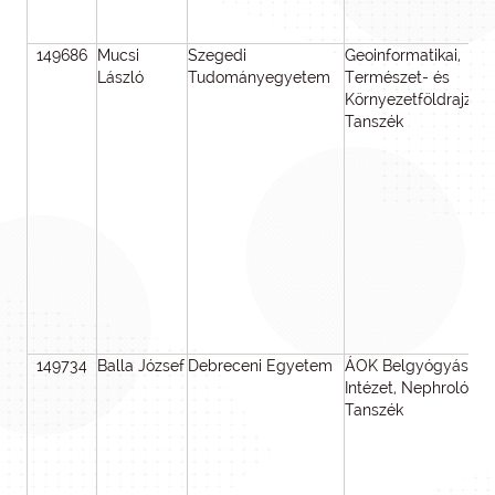
149686
Mucsi
Szegedi
Geoinformatikai,
László
Tudományegyetem
Természet- és
Környezetföldrajzi
Tanszék
149734
Balla József
Debreceni Egyetem
ÁOK Belgyógyászati
Intézet, Nephrológiai
Tanszék