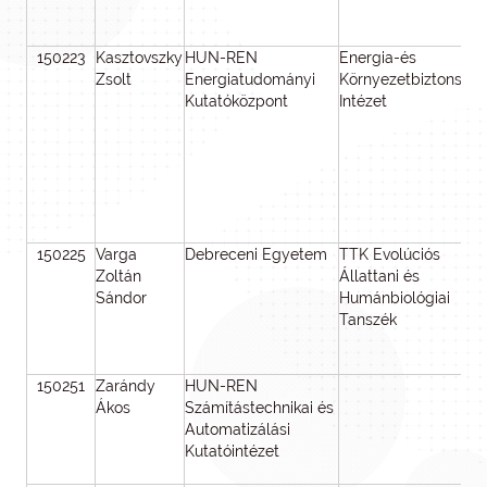
150223
Kasztovszky
HUN-REN
Energia-és
Zsolt
Energiatudományi
Környezetbiztonsági
Kutatóközpont
Intézet
150225
Varga
Debreceni Egyetem
TTK Evolúciós
Zoltán
Állattani és
Sándor
Humánbiológiai
Tanszék
150251
Zarándy
HUN-REN
Ákos
Számítástechnikai és
Automatizálási
Kutatóintézet