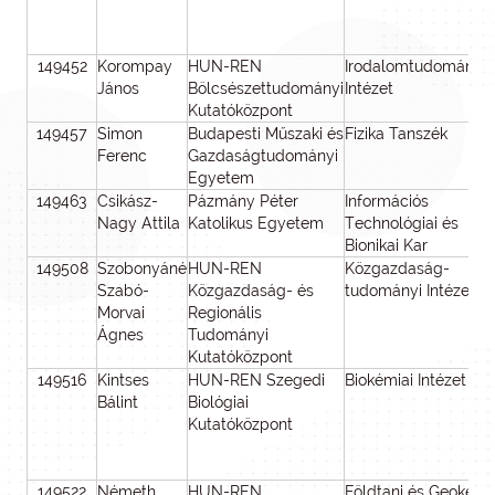
149452
Korompay
HUN-REN
Irodalomtudományi
János
Bölcsészettudományi
Intézet
Kutatóközpont
149457
Simon
Budapesti Műszaki és
Fizika Tanszék
Ferenc
Gazdaságtudományi
Egyetem
149463
Csikász-
Pázmány Péter
Információs
Nagy Attila
Katolikus Egyetem
Technológiai és
Bionikai Kar
149508
Szobonyáné
HUN-REN
Közgazdaság-
Szabó-
Közgazdaság- és
tudományi Intézet
Morvai
Regionális
Ágnes
Tudományi
Kutatóközpont
149516
Kintses
HUN-REN Szegedi
Biokémiai Intézet
Bálint
Biológiai
Kutatóközpont
149522
Németh
HUN-REN
Földtani és Geokémi