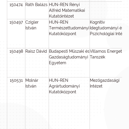
150474
Ráth Balázs
HUN-REN Rényi
Alfréd Matematikai
Kutatóintézet
150497
Czigler
HUN-REN
Kognitív
István
Természettudományi
Idegtudományi és
Kutatóközpont
Pszichológiai Intézet
150498
Raisz Dávid
Budapesti Műszaki és
Villamos Energetika
Gazdaságtudományi
Tanszék
Egyetem
150531
Molnár
HUN-REN
Mezőgazdasági
István
Agrártudományi
Intézet
Kutatóközpont