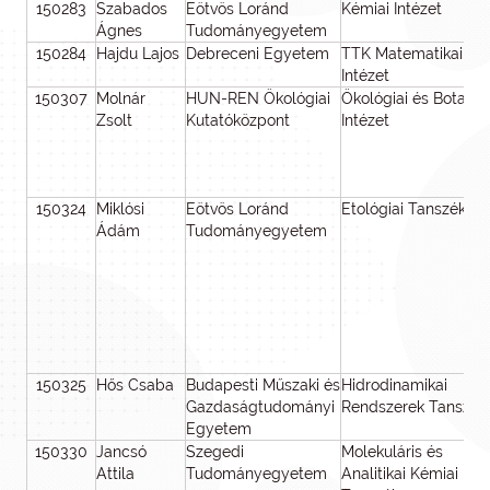
150283
Szabados
Eötvös Loránd
Kémiai Intézet
Ágnes
Tudományegyetem
150284
Hajdu Lajos
Debreceni Egyetem
TTK Matematikai
Intézet
150307
Molnár
HUN-REN Ökológiai
Ökológiai és Botanik
Zsolt
Kutatóközpont
Intézet
150324
Miklósi
Eötvös Loránd
Etológiai Tanszék
Ádám
Tudományegyetem
150325
Hős Csaba
Budapesti Műszaki és
Hidrodinamikai
Gazdaságtudományi
Rendszerek Tanszék
Egyetem
150330
Jancsó
Szegedi
Molekuláris és
Attila
Tudományegyetem
Analitikai Kémiai