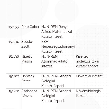
151155
Pete Gábor
HUN-REN Rényi
Alfréd Matematikai
Kutatóintézet
151194
Spéder
KSH
Zsolt
Népességtudományi
Kutatóintézet
151196
Nigel J.
HUN-REN
Kísérleti
Mason
Atommagkutató
molekulafizikai
Intézet
kutatócsoport
151202
Horváth
HUN-REN Szegedi
Biokémiai Intézet
Péter
Biológiai
Kutatóközpont
151222
Szabados
HUN-REN Szegedi
Növénybiológiai
László
Biológiai
Intézet
Kutatóközpont