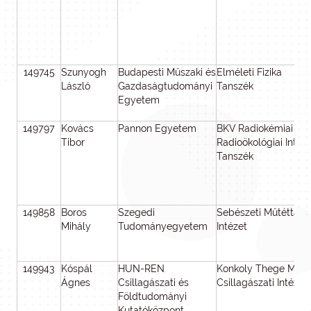
149745
Szunyogh
Budapesti Műszaki és
Elméleti Fizika
László
Gazdaságtudományi
Tanszék
Egyetem
149797
Kovács
Pannon Egyetem
BKV Radiokémiai és
Tibor
Radioökológiai Intéze
Tanszék
149858
Boros
Szegedi
Sebészeti Műtéttani
Mihály
Tudományegyetem
Intézet
149943
Kóspál
HUN-REN
Konkoly Thege Mikló
Ágnes
Csillagászati és
Csillagászati Intézet
Földtudományi
Kutatóközpont