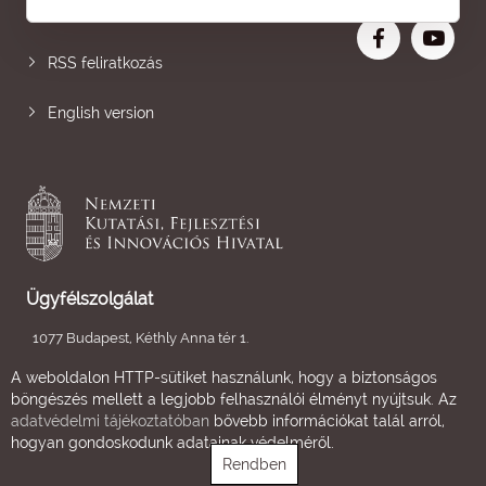
Nagyobb betű
RSS feliratkozás
English version
Ügyfélszolgálat
1077 Budapest, Kéthly Anna tér 1.
+36 1 795 9500
A weboldalon HTTP-sütiket használunk, hogy a biztonságos
böngészés mellett a legjobb felhasználói élményt nyújtsuk. Az
Írjon nekünk
adatvédelmi tájékoztatóban
bővebb információkat talál arról,
hogyan gondoskodunk adatainak védelméről.
Ügyfélszolgálati idő
Rendben