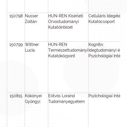
150798
Nusser
HUN-REN Kísérleti
Celluláris Idegéletta
Zoltán
Orvostudományi
Kutatócsoport
Kutatóintézet
150799
Wittner
HUN-REN
Kognitív
Lucia
Természettudományi
Idegtudományi és
Kutatóközpont
Pszichológiai Intézet
150815
Kökönyei
Eötvös Loránd
Pszichológiai Intézet
Gyöngyi
Tudományegyetem