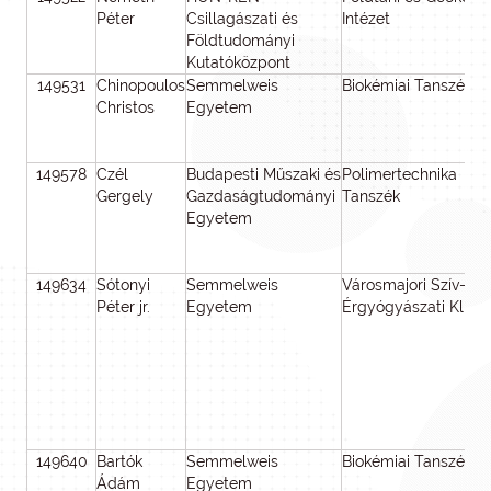
Péter
Csillagászati és
Intézet
Földtudományi
Kutatóközpont
149531
Chinopoulos
Semmelweis
Biokémiai Tanszék
Christos
Egyetem
149578
Czél
Budapesti Műszaki és
Polimertechnika
Gergely
Gazdaságtudományi
Tanszék
Egyetem
149634
Sótonyi
Semmelweis
Városmajori Szív- és
Péter jr.
Egyetem
Érgyógyászati Klinik
149640
Bartók
Semmelweis
Biokémiai Tanszék
Ádám
Egyetem