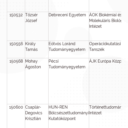
150532
Tőzsér
Debreceni Egyetem
ÁOK Biokémiai és
József
Molekuláris Biológiai
Intézet
150556
Király
Eötvös Loránd
Operációkutatási
Tamás
Tudományegyetem
Tanszék
150568
Mohay
Pécsi
ÁJK Európa Központ
Ágoston
Tudományegyetem
150600
Csaplár-
HUN-REN
Történettudományi
Degovics
Bölcsészettudományi
Intézet
Krisztián
Kutatóközpont