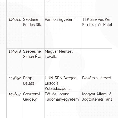
149644
Skodáné
Pannon Egyetem
TTK Szerves Kémia
Földes Rita
Szintézis és Katalízis
149648
Szepesiné
Magyar Nemzeti
Simon Éva
Levéltár
149652
Papp
HUN-REN Szegedi
Biokémiai Intézet
Balázs
Biológiai
Kutatóközpont
149657
Gosztonyi
Eötvös Loránd
Magyar Állam- és
Gergely
Tudományegyetem
Jogtörténeti Tanszék