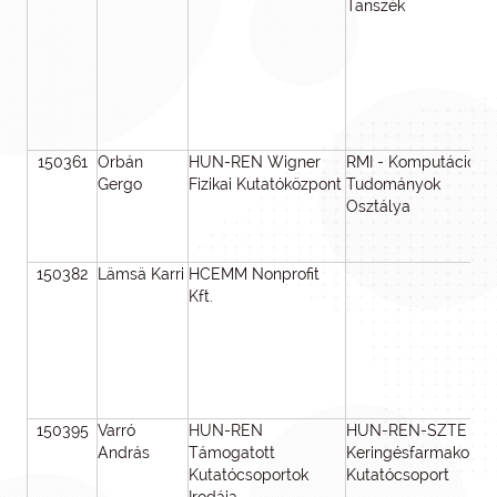
Tanszék
150361
Orbán
HUN-REN Wigner
RMI - Komputációs
Gergo
Fizikai Kutatóközpont
Tudományok
Osztálya
150382
Lämsä Karri
HCEMM Nonprofit
Kft.
150395
Varró
HUN-REN
HUN-REN-SZTE
András
Támogatott
Keringésfarmakológi
Kutatócsoportok
Kutatócsoport