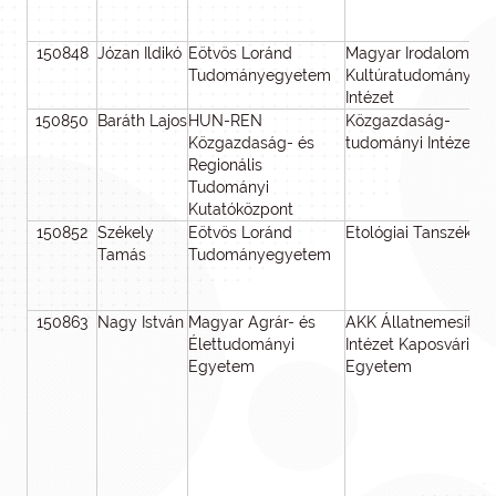
150848
Józan Ildikó
Eötvös Loránd
Magyar Irodalom- é
Tudományegyetem
Kultúratudományi
Intézet
150850
Baráth Lajos
HUN-REN
Közgazdaság-
Közgazdaság- és
tudományi Intézet
Regionális
Tudományi
Kutatóközpont
150852
Székely
Eötvös Loránd
Etológiai Tanszék
Tamás
Tudományegyetem
150863
Nagy István
Magyar Agrár- és
AKK Állatnemesítési
Élettudományi
Intézet Kaposvári
Egyetem
Egyetem