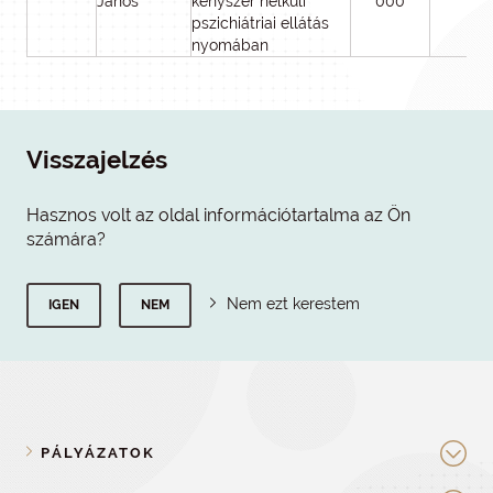
János
kényszer nélküli
000
pszichiátriai ellátás
nyomában
Visszajelzés
Hasznos volt az oldal információtartalma az Ön
számára?
Nem ezt kerestem
IGEN
NEM
PÁLYÁZATOK