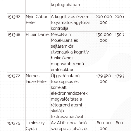
kriptográfiában
151362
Nyíri Gábor
A kognitív és érzelmi
200 000
200 000
Péter
folyamatok agytörzsi
000
kontrollja
151368
Hillier Dániel
MesoBrain:
150 000
150 000
Molekuláris és
000
sejtáramköri
útvonalak a kognitív
funkciókhoz
magasabb rendű
emlősökben
151372
Nemes-
Új grafénalapú,
179 980
179 980
Incze Péter
topologikus és
000
korrelált
elektronrendszerek
megvalósítása a
rétegrend atomi
skálájú
testreszabásával
151375
Timinszky
Az ADP-riboziláció
60 000
60 000
Gyula
szerepe az alvás és
000