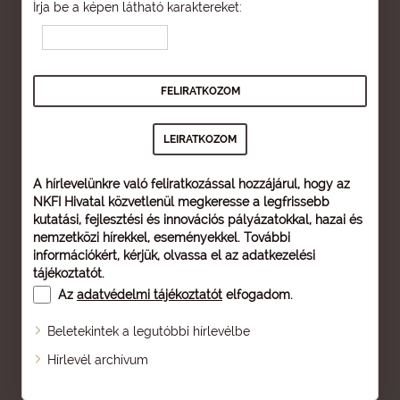
Írja be a képen látható karaktereket:
A hírlevelünkre való feliratkozással hozzájárul, hogy az
NKFI Hivatal közvetlenül megkeresse a legfrissebb
kutatási, fejlesztési és innovációs pályázatokkal, hazai és
nemzetközi hírekkel, eseményekkel. További
információkért, kérjük, olvassa el az
adatkezelési
tájékoztatót
.
Az
adatvédelmi tájékoztatót
elfogadom.
Beletekintek a legutóbbi hírlevélbe
Oldaltérkép
Hírlevél archívum
Nagyobb betű