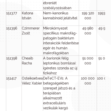
ébrenlét
szabályozásában
151377
Katona
Nem-kanonikus
199 320
1993 20
István
kannabinoid jelátvitel
000
151396
Czimmerer
Mikrokörnyezet
49 980
49 980
Zsolt
specifikus makrofág-
000
patogén baktérium
interakciók felderítése
egér és humán
makrofágokban
151398
Cheaib
A barionok félig
91 000
91 000
Racha
leptonikus bomlásai:
000
ígéretes szonda az új
fizikához
151417
Osteikoetxea
DeTeCT-EVs: A
100 000
100 000
Vélez Xabier
betegségekben
000
szerepet játszó és a
terápiában
alkalmazott
extracelluláris
vezikulák kargó