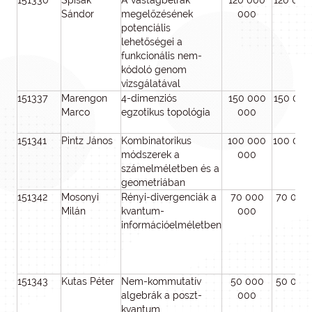
151330
Spisak
A vastagbélrák
120 000
120 000
Sándor
megelőzésének
000
potenciális
lehetőségei a
funkcionális nem-
kódoló genom
vizsgálatával
151337
Marengon
4-dimenziós
150 000
150 000
Marco
egzotikus topológia
000
151341
Pintz János
Kombinatorikus
100 000
100 000
módszerek a
000
számelméletben és a
geometriában
151342
Mosonyi
Rényi-divergenciák a
70 000
70 000
Milán
kvantum-
000
információelméletben
151343
Kutas Péter
Nem-kommutatív
50 000
50 000
algebrák a poszt-
000
kvantum