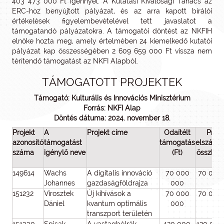
403 473 000 Ft igénnyel. A Kutatási Kiválósági Tanács az
ERC-hoz benyújtott pályázat, és az arra kapott bírálói
értékelések figyelembevételével tett javaslatot a
támogatandó pályázatokra. A támogatói döntést az NKFIH
elnöke hozta meg, amely értelmében 24 kiemelkedő kutatói
pályázat kap összességében 2 609 659 000 Ft vissza nem
térítendő támogatást az NKFI Alapból.
TÁMOGATOTT PROJEKTEK
Támogató: Kulturális és Innovációs Minisztérium
Forrás: NKFI Alap
Döntés dátuma: 2024. november 18.
Projekt
A
Projekt címe
Odaítélt
Proje
azonosító
támogatást
támogatás
elszámo
száma
igénylő neve
(Ft)
összköl
(Ft)
149614
Wachs
A digitalis innováció
70 000
70 000
Johannes
gazdaságföldrajza
000
151232
Virosztek
Új kihívások a
70 000
70 000
Dániel
kvantum optimális
000
transzport területén