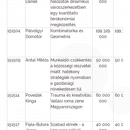
Dániel
hálózatok dinamikus
000
városszerkezetben:
egy kvantitatív
térökonómiai
megközelítés
151504
Pálvölgyi
Kombinatorika és
199 329
199 329
Dömötör
Geometria
000
151509
Antal Miklós
Munkaidő-csökkentés
50 000
50 000
a közösségi részvétel
000
miatt: hatékony
stratégiák nyomában
a gazdasági
növekedésen túl
151514
Povedák
Trauma és kreativitás:
60 000
60 000
Kinga
Vallási roma zene
000
Magyarországon
151517
Fiala-Butora
Szabad elmék - a
40 000
40 000