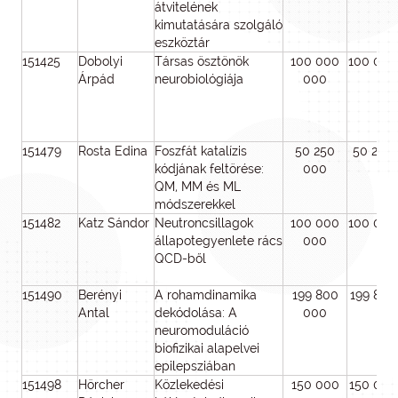
átvitelének
kimutatására szolgáló
eszköztár
151425
Dobolyi
Társas ösztönök
100 000
100 000
Árpád
neurobiológiája
000
151479
Rosta Edina
Foszfát katalízis
50 250
50 250
kódjának feltörése:
000
QM, MM és ML
módszerekkel
151482
Katz Sándor
Neutroncsillagok
100 000
100 000
állapotegyenlete rács
000
QCD-ből
151490
Berényi
A rohamdinamika
199 800
199 800
Antal
dekódolása: A
000
neuromoduláció
biofizikai alapelvei
epilepsziában
151498
Hörcher
Közlekedési
150 000
150 000