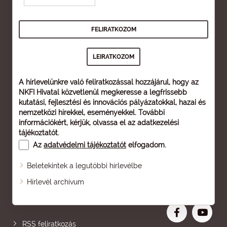
A hírlevelünkre való feliratkozással hozzájárul, hogy az
NKFI Hivatal közvetlenül megkeresse a legfrissebb
kutatási, fejlesztési és innovációs pályázatokkal, hazai és
nemzetközi hírekkel, eseményekkel. További
információkért, kérjük, olvassa el az
adatkezelési
tájékoztatót
.
Az
adatvédelmi tájékoztatót
elfogadom.
Beletekintek a legutóbbi hírlevélbe
Oldaltérkép
Hírlevél archívum
Nagyobb betű
RSS feliratkozás