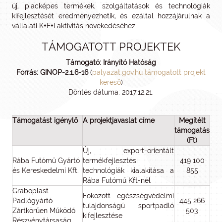
új, piacképes termékek, szolgáltatások és technológiák
kifejlesztését eredményezhetik, és ezáltal hozzájárulnak a
vállalati K+F+I aktivitás növekedéséhez.
TÁMOGATOTT PROJEKTEK
Támogató: Irányító Hatóság
Forrás: GINOP-2.1.6-16
(
palyazat.gov.hu támogatott projekt
kereső
)
Döntés dátuma: 2017.12.21.
Támogatást igénylő
A projektjavaslat címe
Megítélt
támogatás
(Ft)
Új, export-orientált
Rába Futómű Gyártó
termékfejlesztési
419 100
és Kereskedelmi Kft.
technológiák kialakítása a
855
Rába Futómű Kft-nél
Graboplast
Fokozott egészségvédelmi
Padlógyártó
445 266
tulajdonságú sportpadló
Zártkörűen Működő
503
kifejlesztése
Részvénytársaság