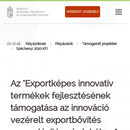
HORIZONT JOGSEGÉLY
Ön itt áll:
Pályázóknak
Pályázatok
Támogatott projektek
Széchenyi 2020 KFI
Az "Exportképes innovatív
termékek fejlesztésének
támogatása az innováció
vezérelt exportbővítés