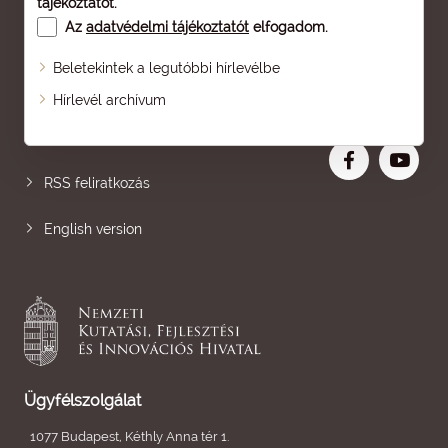
tájékoztatót
.
Az
adatvédelmi tájékoztatót
elfogadom.
Beletekintek a legutóbbi hírlevélbe
Oldaltérkép
Hírlevél archívum
Nagyobb betű
RSS feliratkozás
English version
Ügyfélszolgálat
1077 Budapest, Kéthly Anna tér 1.