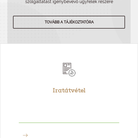
szolgáltatást igénybevevő ügyfelek részére
TOVÁBB A TÁJÉKOZTATÓRA
Iratátvétel