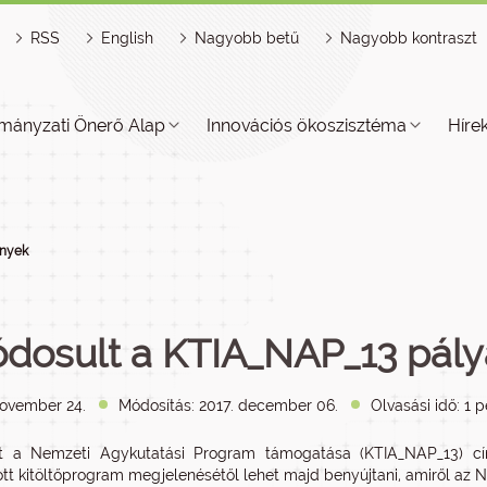
RSS
English
Nagyobb betű
Nagyobb kontraszt
mányzati Önerő Alap
Innovációs ökoszisztéma
Híre
nyek
dosult a KTIA_NAP_13 pályá
november 24.
Módosítás: 2017. december 06.
Olvasási idő: 1 
t a Nemzeti Agykutatási Program támogatása (KTIA_NAP_13) cím
tt kitöltőprogram megjelenésétől lehet majd benyújtani, amiről az N