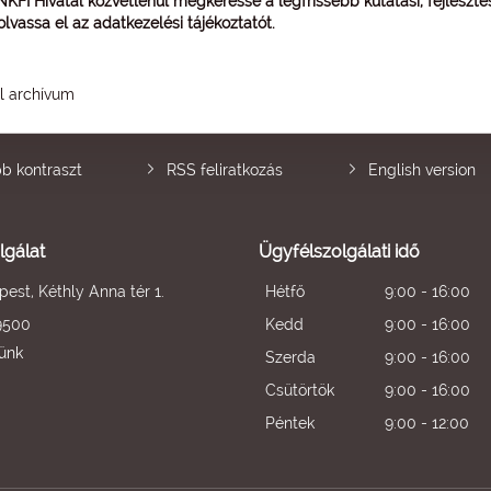
 NKFI Hivatal közvetlenül megkeresse a legfrissebb kutatási, fejleszt
 olvassa el az
adatkezelési tájékoztatót
.
él archívum
b kontraszt
RSS feliratkozás
English version
lgálat
Ügyfélszolgálati idő
est, Kéthly Anna tér 1.
Hétfő
9:00 - 16:00
9500
Kedd
9:00 - 16:00
künk
Szerda
9:00 - 16:00
Csütörtök
9:00 - 16:00
Péntek
9:00 - 12:00