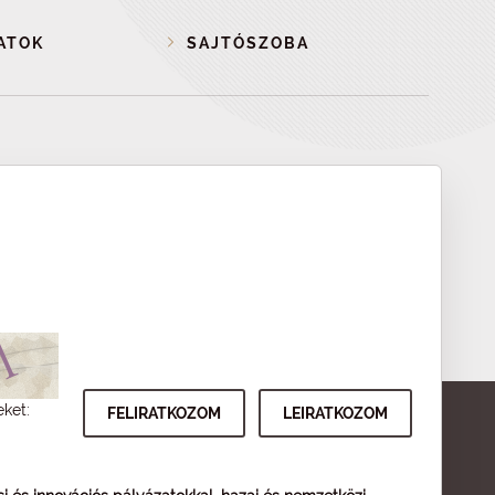
ATOK
SAJTÓSZOBA
eket: