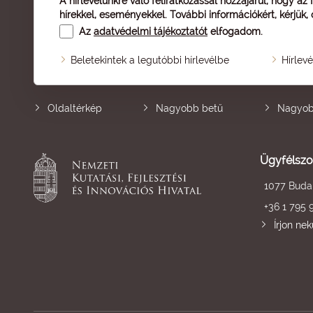
A hírlevelünkre való feliratkozással hozzájárul, hogy az
hírekkel, eseményekkel. További információkért, kérjük,
Az
adatvédelmi tájékoztatót
elfogadom.
Beletekintek a legutóbbi hírlevélbe
Hírlev
Oldaltérkép
Nagyobb betű
Nagyob
Ügyfélszo
1077 Budap
+36 1 795 
Írjon ne