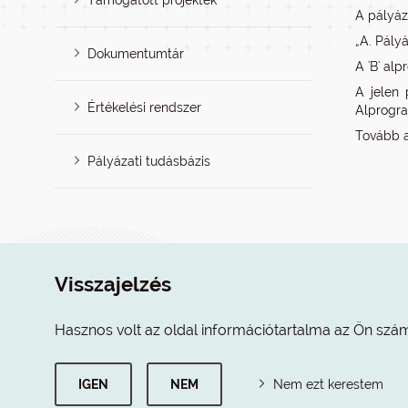
Támogatott projektek
A pályáz
„A. Pály
Dokumentumtár
A 'B' al
A jelen 
Értékelési rendszer
Alprogra
Tovább a
Pályázati tudásbázis
Visszajelzés
Hasznos volt az oldal információtartalma az Ön szá
IGEN
NEM
Nem ezt kerestem