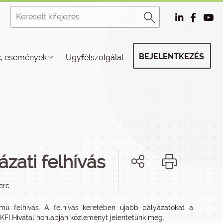
BEJELENTKEZÉS
k, események
Ügyfélszolgálat
zati felhívás
perc
ű felhívás. A felhívás keretében újabb pályázatokat a
KFI Hivatal honlapján közleményt jelentetünk meg.