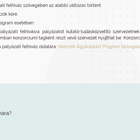
ati felhívás szövegében az alábbi változás történt.
ázók köre
program esetében:
pályázati felhívásra pályázatot kutató-tudásközvetítő szervezetnek 
mban konzorciumi tagként részt vevő szervezet nyújthat be. Konzor
 pályázati felhívás oldalára:
Nemzeti Agykutatási Program támogat
mára?