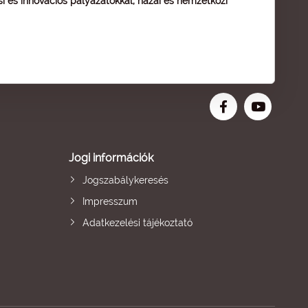
ési és innovációs pályázatokkal, hazai és nemzetközi
Jogi információk
Jogszabálykeresés
Impresszum
Adatkezelési tájékoztató