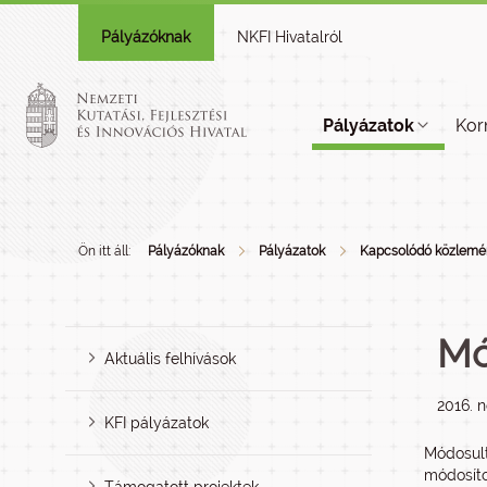
Pályázóknak
NKFI Hivatalról
Pályázatok
Kor
Ön itt áll:
Pályázóknak
Pályázatok
Kapcsolódó közlemé
Mó
Aktuális felhívások
2016. 
KFI pályázatok
Módosul
módosíto