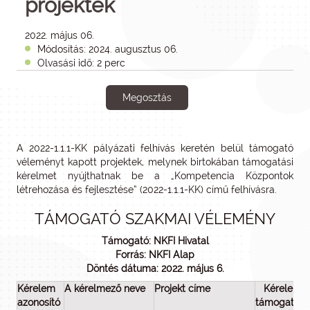
projektek
2022. május 06.
Módosítás: 2024. augusztus 06.
Olvasási idő: 2 perc
Megosztás
A 2022-1.1.1-KK pályázati felhívás keretén belül támogató
véleményt kapott projektek, melynek birtokában támogatási
kérelmet nyújthatnak be a „Kompetencia Központok
létrehozása és fejlesztése” (2022-1.1.1-KK) című felhívásra.
TÁMOGATÓ SZAKMAI VÉLEMÉNY
Támogató: NKFI Hivatal
Forrás: NKFI Alap
Döntés dátuma: 2022. május 6.
Kérelem
A kérelmező neve
Projekt címe
Kérelem
azonosító
támogatása