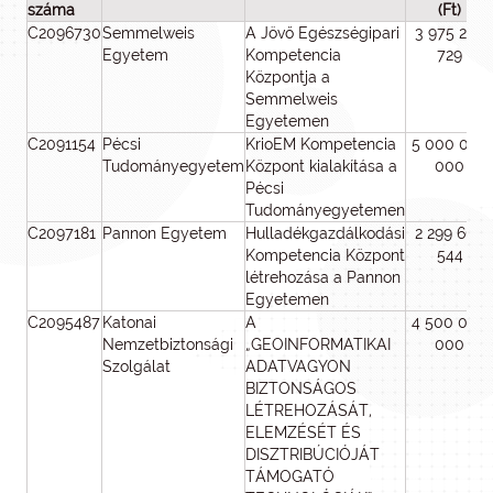
száma
(Ft)
C2096730
Semmelweis
A Jövő Egészségipari
3 975 290
Egyetem
Kompetencia
729
Központja a
Semmelweis
Egyetemen
C2091154
Pécsi
KrioEM Kompetencia
5 000 000
Tudományegyetem
Központ kialakítása a
000
Pécsi
Tudományegyetemen
C2097181
Pannon Egyetem
Hulladékgazdálkodási
2 299 660
Kompetencia Központ
544
létrehozása a Pannon
Egyetemen
C2095487
Katonai
A
4 500 000
Nemzetbiztonsági
„GEOINFORMATIKAI
000
Szolgálat
ADATVAGYON
BIZTONSÁGOS
LÉTREHOZÁSÁT,
ELEMZÉSÉT ÉS
DISZTRIBÚCIÓJÁT
TÁMOGATÓ