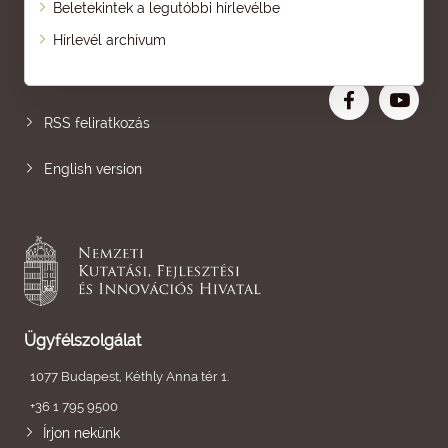
Beletekintek a legutóbbi hírlevélbe
Oldaltérkép
Hírlevél archívum
Nagyobb betű
RSS feliratkozás
English version
Ügyfélszolgálat
1077 Budapest, Kéthly Anna tér 1.
+36 1 795 9500
Írjon nekünk