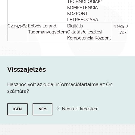
TECHNOLÓGIÁK”
KOMPETENCIA
KÖZPONT
LÉTREHOZÁSA
C2097962
Eötvös Loránd
Digitális
4 925 048
Tudományegyetem
Oktatásfejlesztési
727
Kompetencia Központ
Visszajelzés
Hasznos volt az oldal információtartalma az Ön
számára?
Nem ezt kerestem
IGEN
NEM