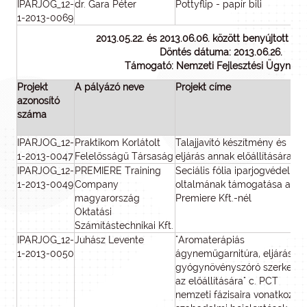
IPARJOG_12-
dr. Gara Péter
Pottyflip - papír bili
1-2013-0069
2013.05.22. és 2013.06.06. között benyújtott p
Döntés dátuma: 2013.06.26.
Támogató: Nemzeti Fejlesztési Ügynök
Projekt
A pályázó neve
Projekt címe
azonosító
száma
IPARJOG_12-
Praktikom Korlátolt
Talajjavító készítmény és
1-2013-0047
Felelősságű Társaság
eljárás annak előállítására
IPARJOG_12-
PREMIERE Training
Seciális fólia iparjogvédelmi
1-2013-0049
Company
oltalmának támogatása a
magyarország
Premiere Kft.-nél
Oktatási
Számítástechnikai Kft.
IPARJOG_12-
Juhász Levente
"Aromaterápiás
1-2013-0050
ágyneműgarnitúra, eljárás és
gyógynövényszóró szerkezet
az előállítására" c. PCT
nemzeti fázisaira vonatkozó