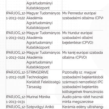
Agrártudományi
Kutatóközpont
IPARJOG_12-
Magyar Tudományos
Mv Pennedur európai
1-2013-0122
Akadémia
szabadalmi oltalma (CPVO)
Agrártudományi
Kutatóközpont
IPARJOG_12-
Magyar Tudományos
Mv Hundur európai
1-2013-0123
Akadémia
szabadalmi oltalmi
Agrártudományi
bejelentése (CPVO)
Kutatóközpont
IPARJOG_12-
Magyar Tudományos
Mv karéj európai szabadalmi
1-2013-0124
Akadémia
oltalma (CPVO)
Agrártudományi
Kutatóközpont
IPARJOG_12-
STRINGDRIVE
P1200489 sz. magyar
1-2013-0128
Technologies
szabadalmi bejelentésből
Korlátolt Felelősségű
származó nemzetközi (PCT)
Társaság
szabadalmi bejelentés
költségeinek finanszírozása
IPARJOG_12-
Murinai Mónika
Audio párna rátét használati
1-2013-0131
minta megszerzése
IPARJOG_12-
Szépvölgyi Anikó
Kerámia edény ultrahangos