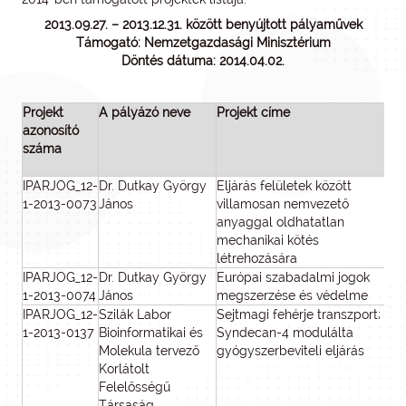
2013.09.27. – 2013.12.31. között benyújtott pályaművek
Támogató: Nemzetgazdasági Minisztérium
Döntés dátuma: 2014.04.02.
Projekt
A pályázó neve
Projekt címe
azonosító
Els
száma
ös
IPARJOG_12-
Dr. Dutkay György
Eljárás felületek között
1-2013-0073
János
villamosan nemvezető
anyaggal oldhatatlan
mechanikai kötés
létrehozására
IPARJOG_12-
Dr. Dutkay György
Európai szabadalmi jogok
2
1-2013-0074
János
megszerzése és védelme
IPARJOG_12-
Szilák Labor
Sejtmagi fehérje transzport;
2
1-2013-0137
Bioinformatikai és
Syndecan-4 modulálta
Molekula tervező
gyógyszerbeviteli eljárás
Korlátolt
Felelősségű
Társaság