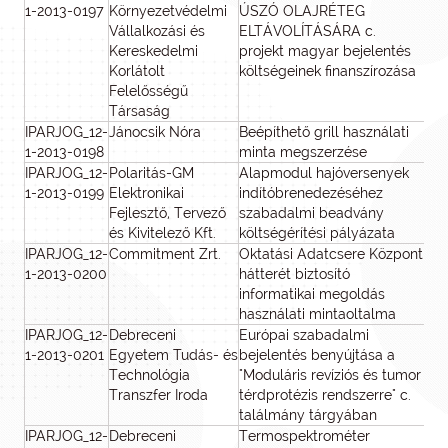
1-2013-0197
Környezetvédelmi
ÚSZÓ OLAJRÉTEG
Vállalkozási és
ELTÁVOLÍTÁSÁRA c.
Kereskedelmi
projekt magyar bejelentés
Korlátolt
költségeinek finanszírozása
Felelősségű
Társaság
IPARJOG_12-
Jánocsik Nóra
Beépíthető grill használati
1-2013-0198
minta megszerzése
IPARJOG_12-
Polaritás-GM
Alapmodul hajóversenyek
1
1-2013-0199
Elektronikai
indítóbrenedezéséhez
Fejlesztő, Tervező
szabadalmi beadvány
és Kivitelező Kft.
költségérítési pályázata
IPARJOG_12-
Commitment Zrt.
Oktatási Adatcsere Központ
1-2013-0200
hátterét biztosító
informatikai megoldás
használati mintaoltalma
IPARJOG_12-
Debreceni
Európai szabadalmi
1
1-2013-0201
Egyetem Tudás- és
bejelentés benyújtása a
Technológia
"Moduláris revíziós és tumor
Transzfer Iroda
térdprotézis rendszerre" c.
találmány tárgyában
IPARJOG_12-
Debreceni
Termospektrométer
2