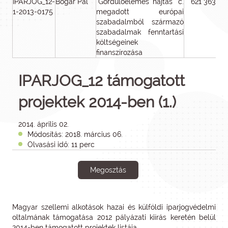
IPARJOG_12-
Bogár Pál
"Gördülőelemes hajtás" c.
621 363
1-2013-0175
megadott európai
szabadalmból származó
szabadalmak fenntartási
költségeinek
finanszírozása
IPARJOG_12 támogatott
projektek 2014-ben (1.)
2014. április 02.
Módosítás: 2018. március 06.
Olvasási idő: 11 perc
Megosztás
Magyar szellemi alkotások hazai és külföldi iparjogvédelmi
oltalmának támogatása 2012 pályázati kiírás keretén belül
2014-ben támogatott projektek listája.