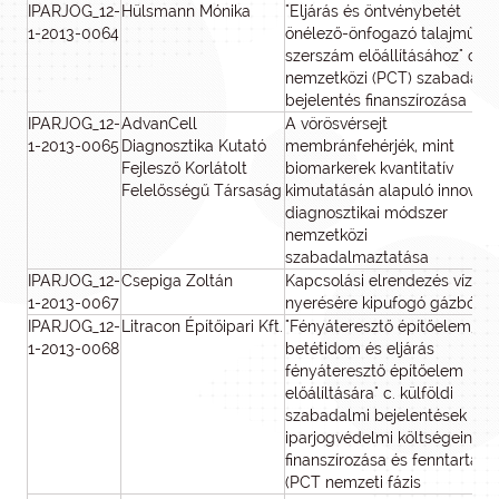
IPARJOG_12-
Hülsmann Mónika
"Eljárás és öntvénybetét
1-2013-0064
önélező-önfogazó talajművel
szerszám előállításához" c.
nemzetközi (PCT) szabadalm
bejelentés finanszírozása
IPARJOG_12-
AdvanCell
A vörösvérsejt
1-2013-0065
Diagnosztika Kutató
membránfehérjék, mint
Fejlesző Korlátolt
biomarkerek kvantitatív
Felelősségű Társaság
kimutatásán alapuló innovatí
diagnosztikai módszer
nemzetközi
szabadalmaztatása
IPARJOG_12-
Csepiga Zoltán
Kapcsolási elrendezés víz
1-2013-0067
nyerésére kipufogó gázból
IPARJOG_12-
Litracon Építőipari Kft.
"Fényáteresztő építőelem,
1-2013-0068
betétidom és eljárás
fényáteresztő építőelem
előálíltására" c. külföldi
szabadalmi bejelentések
iparjogvédelmi költségeinek
finanszírozása és fenntartás
(PCT nemzeti fázis