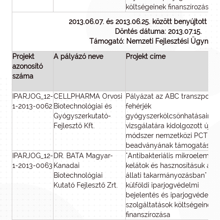
költségeinek finanszírozása
2013.06.07. és 2013.06.25. között benyújtott p
Döntés dátuma: 2013.07.15.
Támogató: Nemzeti Fejlesztési Ügynök
Projekt
A pályázó neve
Projekt címe
azonosító
száma
IPARJOG_12-
CELLPHARMA Orvosi
Pályázat az ABC transzporte
1-2013-0062
Biotechnológiai és
fehérjék
Gyógyszerkutató-
gyógyszerkölcsönhatásainak
Fejlesztő Kft.
vizsgálatára kidolgozott új
módszer nemzetközi PCT
beadványának támogatására
IPARJOG_12-
DR. BATA Magyar-
"Antibakteriális mikroelem-
1-2013-0063
Kanadai
kelátok és hasznosításuk az
Biotechnológiai
állati takarmányozásban" cí
Kutató Fejlesztő Zrt.
külföldi iparjogvédelmi
bejelentés és iparjogvédelmi
szolgáltatások költségeinek
finanszírozása