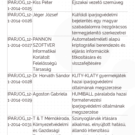
IPARJOG_12-
Kiss Péter
Éjszakai vezető szemüveg
1-2014-0025
IPARJOG_12-
Jéger József
Külföldi iparjogvédelmi
1
1-2014-0026
bejelentés egy magyar
szabadalomra (rezgőrácsos
térmegjelenítő szerkezetre)
IPARJOG_12-
PANNON
Automataelméleti alapú
1-2014-0027
SZOFTVER
kriptográfiai berendezés és
Informatikai
eljárás információk
Korlátolt
titkosítására és
Felelősségű
visszafejtésére
Társaság
IPARJOG_12-
Dr. Horváth Sándor
KLITY-KLATY gyermekjáték
1-2014-0028
hazai iparjogvédelmi
oltalmának megszerzése
IPARJOG_12-
Agoston Gabriela
HUMIBALL páralabda hazai
1-2014-0029
formatervezési
iparjogvédelmi oltalmának
megszerzése
IPARJOG_12-
T & T Mérnökiroda,
Szúnyoglárvák irtására
1-2014-0031
Környezetvédelmi
alkalmas, elnyújtott hatású,
és Gazdasági
állandó intenzitású