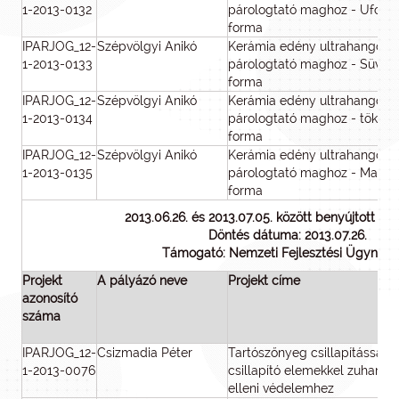
1-2013-0132
párologtató maghoz - Ufo
forma
IPARJOG_12-
Szépvölgyi Anikó
Kerámia edény ultrahangos
1-2013-0133
párologtató maghoz - Süveg
forma
IPARJOG_12-
Szépvölgyi Anikó
Kerámia edény ultrahangos
1-2013-0134
párologtató maghoz - tökfej
forma
IPARJOG_12-
Szépvölgyi Anikó
Kerámia edény ultrahangos
1-2013-0135
párologtató maghoz - Maci
forma
2013.06.26. és 2013.07.05. között benyújtott p
Döntés dátuma: 2013.07.26.
Támogató: Nemzeti Fejlesztési Ügynök
Projekt
A pályázó neve
Projekt címe
azonosító
száma
IPARJOG_12-
Csizmadia Péter
Tartószőnyeg csillapítással é
1-2013-0076
csillapító elemekkel zuhanás
elleni védelemhez