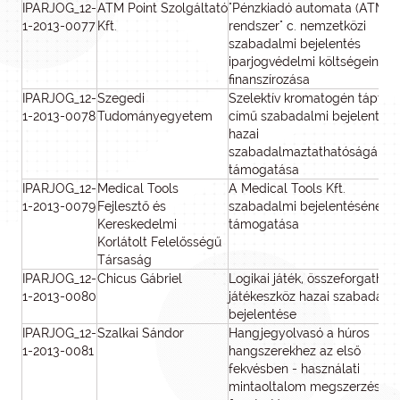
IPARJOG_12-
ATM Point Szolgáltató
"Pénzkiadó automata (ATM)
1-2013-0077
Kft.
rendszer" c. nemzetközi
szabadalmi bejelentés
iparjogvédelmi költségeinek
finanszírozása
IPARJOG_12-
Szegedi
Szelektív kromatogén táptala
1-2013-0078
Tudományegyetem
című szabadalmi bejelentés
hazai
szabadalmaztathatóságának
támogatása
IPARJOG_12-
Medical Tools
A Medical Tools Kft.
1-2013-0079
Fejlesztő és
szabadalmi bejelentésének
Kereskedelmi
támogatása
Korlátolt Felelősségű
Társaság
IPARJOG_12-
Chicus Gábriel
Logikai játék, összeforgathat
1-2013-0080
játékeszköz hazai szabadalm
bejelentése
IPARJOG_12-
Szalkai Sándor
Hangjegyolvasó a húros
1-2013-0081
hangszerekhez az első
fekvésben - használati
mintaoltalom megszerzése é