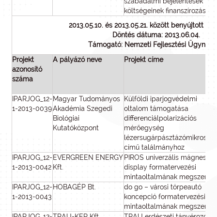
szabadalmi bejelentések
költségeinek finanszírozása
2013.05.10. és 2013.05.21. között benyújtott p
Döntés dátuma: 2013.06.04.
Támogató: Nemzeti Fejlesztési Ügynök
Projekt
A pályázó neve
Projekt címe
azonosító
száma
IPARJOG_12-
Magyar Tudományos
Külföldi iparjogvédelmi
1-2013-0039
Akadémia Szegedi
oltalom támogatása
Biológiai
differenciálpolarizációs
Kutatóközpont
mérőegység
lézersugárpásztázómikroszk
című találmányhoz
IPARJOG_12-
EVERGREEN ENERGY
PIROS univerzális mágneses
1-2013-0042
Kft.
display formatervezési
mintaoltalmának megszerzé
IPARJOG_12-
HOBAGÉP Bt.
do go – városi törpeautó
1-2013-0043
koncepció formatervezési
mintaoltalmának megszerzé
IPARJOG_12-
TRAU-KER Kft.
TRAU erdészeti tányérozó