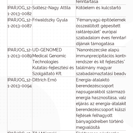
fenntartása
IPARJOG_12-
Soltész-Nagy Attila
Kötőelem és kulcstartó
1-2013-0082
IPARJOG_12-
Friwaldszky Gyula
"Fémanyagú építőelemekből
1-2013-0087
összeállított gépesített
raktárépület" európai
szabadalom éves fenntartási
díjának támogatása
IPARJOG_12-
UD-GENOMED
"Nanorészecske alapú
1-2013-0089
Medical Genomic
immunprecipitációs kontroll
Technologies
rendszer és kit fejlesztés"
Kutatás-fejlesztési és
találmány magyar
Szolgáltató Kft.
szabadalmaztatási beadván
IPARJOG_12-
Dittrich Ernő
Energia-átalakító
1-2013-0094
berendezéscsoport
napsugarakból származó
energia hasznosítása, valami
eljárás az energia-átalakító
berendezéscsoport külszíni
fejtések felhagyott
bányagödreiben történő
megvalósítá