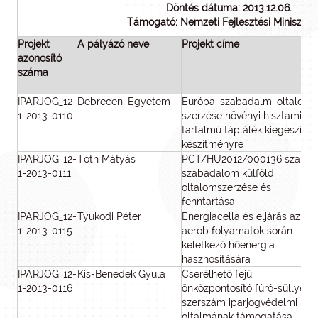
Döntés dátuma: 2013.12.06.
Támogató: Nemzeti Fejlesztési Minisztér
Projekt
A pályázó neve
Projekt címe
azonosító
száma
IPARJOG_12-
Debreceni Egyetem
Európai szabadalmi oltalom
1-2013-0110
szerzése növényi hisztamináz
tartalmú táplálék kiegészítő
készítményre
IPARJOG_12-
Tóth Mátyás
PCT/HU2012/000136 számú
1-2013-0111
szabadalom külföldi
oltalomszerzése és
fenntartása
IPARJOG_12-
Tyukodi Péter
Energiacella és eljárás az
1-2013-0115
aerob folyamatok során
keletkező hőenergia
hasznosítására
IPARJOG_12-
Kis-Benedek Gyula
Cserélhető fejű,
1-2013-0116
önközpontosító fúró-süllyesz
szerszám iparjogvédelmi
oltalmának támogatása