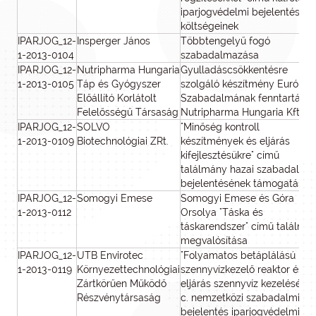
iparjogvédelmi bejelentések
költségeinek
IPARJOG_12-
Insperger János
Többtengelyű fogó
1-2013-0104
szabadalmazása
IPARJOG_12-
Nutripharma Hungaria
Gyulladáscsökkentésre
1-2013-0105
Táp és Gyógyszer
szolgáló készítmény Európai
Előállító Korlátolt
Szabadalmának fenntartása 
Felelősségű Társaság
Nutripharma Hungaria Kft.-né
IPARJOG_12-
SOLVO
"Minőség kontroll
1-2013-0109
Biotechnológiai ZRt.
készítmények és eljárás
kifejlesztésükre" című
találmány hazai szabadalmi
bejelentésének támogatása
IPARJOG_12-
Somogyi Emese
Somogyi Emese és Góra
1-2013-0112
Orsolya "Táska és
táskarendszer" című találmá
megvalósítása
IPARJOG_12-
UTB Envirotec
"Folyamatos betáplálású
1-2013-0119
Környezettechnológiai
szennyvízkezelő reaktor és
Zártkörűen Működő
eljárás szennyvíz kezelésére"
Részvénytársaság
c. nemzetközi szabadalmi
bejelentés iparjogvédelmi