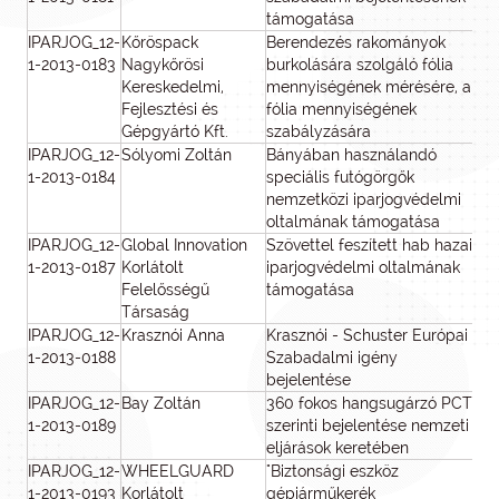
támogatása
IPARJOG_12-
Kőröspack
Berendezés rakományok
1-2013-0183
Nagykőrösi
burkolására szolgáló fólia
Kereskedelmi,
mennyiségének mérésére, a
Fejlesztési és
fólia mennyiségének
Gépgyártó Kft.
szabályzására
IPARJOG_12-
Sólyomi Zoltán
Bányában használandó
2
1-2013-0184
speciális futógörgők
nemzetközi iparjogvédelmi
oltalmának támogatása
IPARJOG_12-
Global Innovation
Szövettel feszített hab hazai
1-2013-0187
Korlátolt
iparjogvédelmi oltalmának
Felelősségű
támogatása
Társaság
IPARJOG_12-
Krasznói Anna
Krasznói - Schuster Európai
2
1-2013-0188
Szabadalmi igény
bejelentése
IPARJOG_12-
Bay Zoltán
360 fokos hangsugárzó PCT
2
1-2013-0189
szerinti bejelentése nemzeti
eljárások keretében
IPARJOG_12-
WHEELGUARD
"Biztonsági eszköz
1-2013-0193
Korlátolt
gépjárműkerék