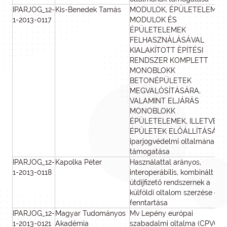
IPARJOG_12-
Kis-Benedek Tamás
MODULOK, ÉPÜLETELEM
1-2013-0117
MODULOK ÉS
ÉPÜLETELEMEK
FELHASZNÁLÁSÁVAL
KIALAKÍTOTT ÉPÍTÉSI
RENDSZER KOMPLETT
MONOBLOKK
BETONÉPÜLETEK
MEGVALÓSÍTÁSÁRA,
VALAMINT ELJÁRÁS
MONOBLOKK
ÉPÜLETELEMEK, ILLETVE
ÉPÜLETEK ELŐÁLLÍTÁSÁRA
iparjogvédelmi oltalmának
támogatása
IPARJOG_12-
Kapolka Péter
Használattal arányos,
1-2013-0118
interoperábilis, kombinált
útdíjfizető rendszernek a
külföldi oltalom szerzése és
fenntartása
IPARJOG_12-
Magyar Tudományos
Mv Lepény európai
1-2013-0121
Akadémia
szabadalmi oltalma (CPVO)