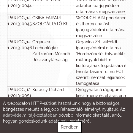
1-2013-0044
adapter iparjogvédelmi
oltalmának megszerzése
IPARJOG_12-
CSIBA FAIPARI
WOORCELAIN pocelánedén
1-2013-0045
SZOLGÁLTATÓ Kft.
és thermo-palást
iparjogvédelmi oltalmának
megszerzése
IPARJOG_12-
Organica
Organica Zrt. külföldi
1-2013-0046
Technológiák
iparjogvédelmi oltalma -
Zártkörűen Működő
"Hordozóbetét folyadéktisztít
Részvénytársaság
műtárgyak biofilm-
kultúrájának fogadására és
fenntartására"' című PCT
szerinti nemzeti eljárások
támogatása
IPARJOG_12-
Kutassy Richárd
Gyógyhatású rágógumi
1-2013-0051
készítmény és eljárás ennek
előállítására
A weboldalon HTTP-sütiket használunk, hogy a biztonságos
böngészés mellett a legjobb felhasználói élményt nyújtsuk. Az
2013.04.25. és 2013.05.09. között benyújtott p
adatvédelmi tájékoztatóban
bővebb információkat talál arról,
Döntés dátuma: 2013.05.16.
hogyan gondoskodunk adatainak védelméről.
Támogató: Nemzeti Fejlesztési Ügynök
Rendben
Projekt
A pályázó neve
Projekt címe