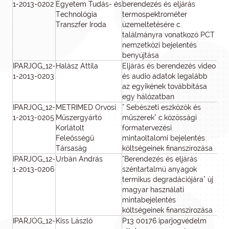
1-2013-0202
Egyetem Tudás- és
berendezés és eljárás
Technológia
termospektrométer
Transzfer Iroda
üzemeltetésére c.
találmányra vonatkozó PCT
nemzetközi bejelentés
benyújtása
IPARJOG_12-
Halász Attila
Eljárás és berendezés video
1-2013-0203
és audio adatok legalább
az egyikének továbbítása
egy hálózatban
IPARJOG_12-
METRIMED Orvosi
" Sebészeti eszközök és
1-2013-0205
Műszergyártó
műszerek" c.közössági
Korlátolt
formatervezési
Feleősségű
mintaoltalomi bejelentés
Társaság
költségeinek finanszírozása
IPARJOG_12-
Urbán András
"Berendezés és eljárás
1-2013-0206
széntartalmú anyagok
termikus degradációjára" új
magyar használati
mintabejelentés
költségeinek finanszírozása
IPARJOG_12-
Kiss László
P13 00176 iparjogvédelm
1