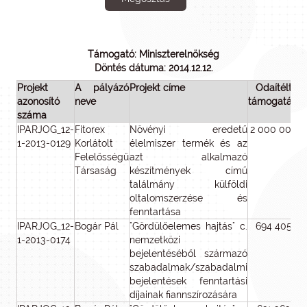
Támogató: Miniszterelnökség
Döntés dátuma: 2014.12.12.
Projekt
A pályázó
Projekt címe
Odaítélt
azonosító
neve
támogatás
E
száma
ö
IPARJOG_12-
Fitorex
Növényi eredetű
2 000 000
1-2013-0129
Korlátolt
élelmiszer termék és az
Felelősségű
azt alkalmazó
Társaság
készítmények című
találmány külföldi
oltalomszerzése és
fenntartása
IPARJOG_12-
Bogár Pál
"Gördülőelemes hajtás" c.
694 405
1-2013-0174
nemzetközi
bejelentéséből származó
szabadalmak/szabadalmi
bejelentések fenntartási
díjainak fiannszírozására