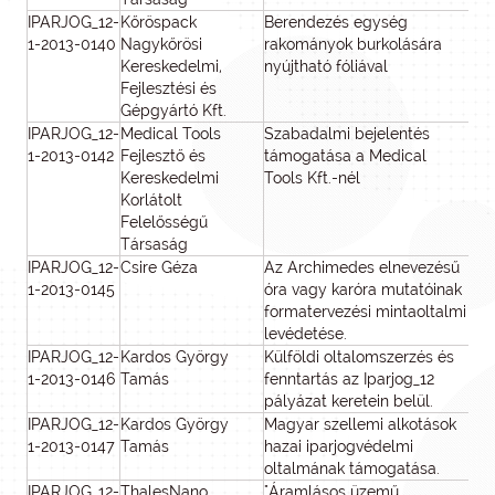
IPARJOG_12-
Kőröspack
Berendezés egység
1-2013-0140
Nagykőrösi
rakományok burkolására
Kereskedelmi,
nyújtható fóliával
Fejlesztési és
Gépgyártó Kft.
IPARJOG_12-
Medical Tools
Szabadalmi bejelentés
1-2013-0142
Fejlesztő és
támogatása a Medical
Kereskedelmi
Tools Kft.-nél
Korlátolt
Felelősségű
Társaság
IPARJOG_12-
Csire Géza
Az Archimedes elnevezésű
1-2013-0145
óra vagy karóra mutatóinak
formatervezési mintaoltalmi
levédetése.
IPARJOG_12-
Kardos György
Külföldi oltalomszerzés és
1
1-2013-0146
Tamás
fenntartás az Iparjog_12
pályázat keretein belül.
IPARJOG_12-
Kardos György
Magyar szellemi alkotások
1-2013-0147
Tamás
hazai iparjogvédelmi
oltalmának támogatása.
IPARJOG_12-
ThalesNano
"Áramlásos üzemű
2