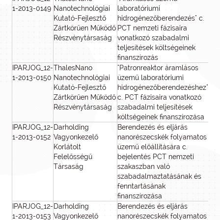
1-2013-0149
Nanotechnológiai
laboratóriumi
Kutató-Fejlesztő
hidrogénezőberendezés" c.
Zártkörűen Működő
PCT nemzeti fázisaira
Részvénytársaság
vonatkozó szabadalmi
teljesítések költségeinek
finanszírozás
IPARJOG_12-
ThalesNano
"Patronreaktor áramlásos
1
1-2013-0150
Nanotechnológiai
üzemű laboratóriumi
Kutató-Fejlesztő
hidrogénezőberendezéshez"
Zártkörűen Működő
c. PCT fázisaira vonatkozó
Részvénytársaság
szabadalmi teljesítések
költségeinek finanszírozása
IPARJOG_12-
Darholding
Berendezés és eljárás
1-2013-0152
Vagyonkezelő
nanorészecskék folyamatos
Korlátolt
üzemű előállítására c.
Felelősségű
bejelentés PCT nemzeti
Társaság
szakaszban való
szabadalmaztatásának és
fenntartásának
finanszírozása
IPARJOG_12-
Darholding
Berendezés és eljárás
1
1-2013-0153
Vagyonkezelő
nanorészecskék folyamatos