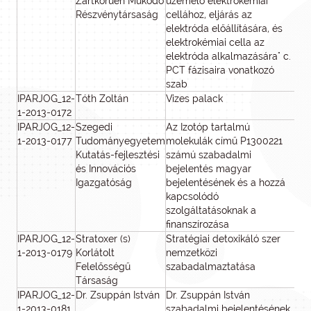
Zártkörűen Működő
üzemelő elektrokémiai
Részvénytársaság
cellához, eljárás az
elektróda előállítására, és
elektrokémiai cella az
elektróda alkalmazására" c.
PCT fázisaira vonatkozó
szab
IPARJOG_12-
Tóth Zoltán
Vizes palack
2
1-2013-0172
IPARJOG_12-
Szegedi
Az Izotóp tartalmú
1-2013-0177
Tudományegyetem
molekulák című P1300221
Kutatás-fejlesztési
számú szabadalmi
és Innovációs
bejelentés magyar
Igazgatóság
bejelentésének és a hozzá
kapcsolódó
szolgáltatásoknak a
finanszírozása
IPARJOG_12-
Stratoxer (s)
Stratégiai detoxikáló szer
1
1-2013-0179
Korlátolt
nemzetközi
Felelősségű
szabadalmaztatása
Társaság
IPARJOG_12-
Dr. Zsuppán István
Dr. Zsuppán István
1-2013-0181
szabadalmi bejelentésének