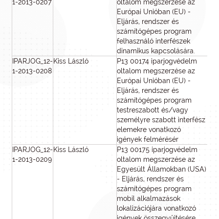
1-2013-0207
oltalom megszerzése az
Európai Unióban (EU) -
Eljárás, rendszer és
számítógépes program
felhasználó interfészek
dinamikus kapcsolására.
IPARJOG_12-
Kiss László
P13 00174 iparjogvédelm
1
1-2013-0208
oltalom megszerzése az
Európai Unióban (EU) -
Eljárás, rendszer és
számítógépes program
testreszabott és/vagy
személyre szabott interfész
elemekre vonatkozó
igények felmérésér
IPARJOG_12-
Kiss László
P13 00175 iparjogvédelm
1
1-2013-0209
oltalom megszerzése az
Egyesült Államokban (USA)
- Eljárás, rendszer és
számítógépes program
mobil alkalmazások
lokalizációjára vonatkozó
igények összegyűjtésére,