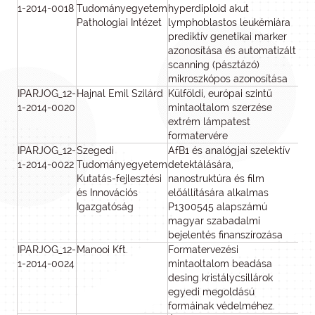
1-2014-0018
Tudományegyetem
hyperdiploid akut
Pathologiai Intézet
lymphoblastos leukémiára
prediktív genetikai marker
azonosítása és automatizált
scanning (pásztázó)
mikroszkópos azonosítása
IPARJOG_12-
Hajnal Emil Szilárd
Külföldi, európai szintű
1-2014-0020
mintaoltalom szerzése
extrém lámpatest
formatervére
IPARJOG_12-
Szegedi
AfB1 és analógjai szelektív
1-2014-0022
Tudományegyetem
detektálására,
Kutatás-fejlesztési
nanostruktúra és film
és Innovációs
előállítására alkalmas
Igazgatóság
P1300545 alapszámú
magyar szabadalmi
bejelentés finanszírozása
IPARJOG_12-
Manooi Kft.
Formatervezési
1
1-2014-0024
mintaoltalom beadása
desing kristálycsillárok
egyedi megoldású
formáinak védelméhez.