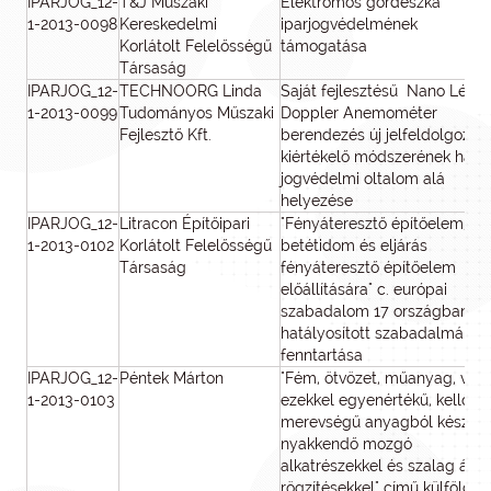
IPARJOG_12-
T&J Műszaki
Elektromos gördeszka
1-2013-0098
Kereskedelmi
iparjogvédelmének
Korlátolt Felelősségű
támogatása
Társaság
IPARJOG_12-
TECHNOORG Linda
Saját fejlesztésű Nano Lézer
1-2013-0099
Tudományos Műszaki
Doppler Anemométer
Fejlesztő Kft.
berendezés új jelfeldolgozó 
kiértékelő módszerének haza
jogvédelmi oltalom alá
helyezése
IPARJOG_12-
Litracon Építőipari
"Fényáteresztő építőelem,
1-2013-0102
Korlátolt Felelősségű
betétidom és eljárás
Társaság
fényáteresztő építőelem
előállítására" c. európai
szabadalom 17 országban
hatályosított szabadalmának
fenntartása
IPARJOG_12-
Péntek Márton
"Fém, ötvözet, műanyag, vag
1-2013-0103
ezekkel egyenértékű, kellő
merevségű anyagból készült
nyakkendő mozgó
alkatrészekkel és szalag által
rögzítésekkel" című külföldi