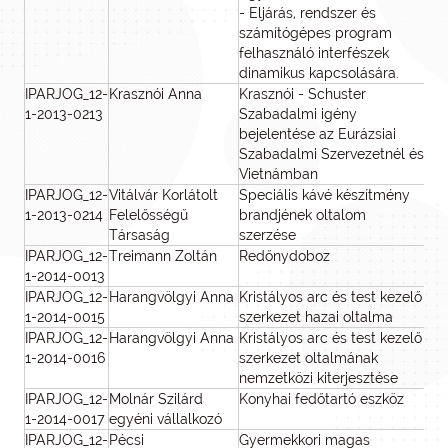
- Eljárás, rendszer és
számítógépes program
felhasználó interfészek
dinamikus kapcsolására.
IPARJOG_12-
Krasznói Anna
Krasznói - Schuster
2
1-2013-0213
Szabadalmi igény
bejelentése az Eurázsiai
Szabadalmi Szervezetnél és
Vietnámban
IPARJOG_12-
Vitálvár Korlátolt
Speciális kávé készítmény
1
1-2013-0214
Felelősségű
brandjének oltalom
Társaság
szerzése
IPARJOG_12-
Treimann Zoltán
Redőnydoboz
1-2014-0013
IPARJOG_12-
Harangvölgyi Anna
Kristályos arc és test kezelő
1-2014-0015
szerkezet hazai oltalma
IPARJOG_12-
Harangvölgyi Anna
Kristályos arc és test kezelő
1
1-2014-0016
szerkezet oltalmának
nemzetközi kiterjesztése
IPARJOG_12-
Molnár Szilárd
Konyhai fedőtartó eszköz
1-2014-0017
egyéni vállalkozó
IPARJOG_12-
Pécsi
Gyermekkori magas