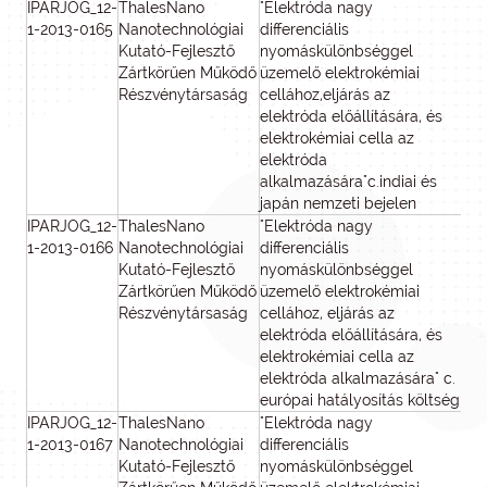
IPARJOG_12-
ThalesNano
"Elektróda nagy
1
1-2013-0165
Nanotechnológiai
differenciális
Kutató-Fejlesztő
nyomáskülönbséggel
Zártkörűen Működő
üzemelő elektrokémiai
Részvénytársaság
cellához,eljárás az
elektróda előállítására, és
elektrokémiai cella az
elektróda
alkalmazására"c.indiai és
japán nemzeti bejelen
IPARJOG_12-
ThalesNano
"Elektróda nagy
1-2013-0166
Nanotechnológiai
differenciális
Kutató-Fejlesztő
nyomáskülönbséggel
Zártkörűen Működő
üzemelő elektrokémiai
Részvénytársaság
cellához, eljárás az
elektróda előállítására, és
elektrokémiai cella az
elektróda alkalmazására" c.
európai hatályosítás költség
IPARJOG_12-
ThalesNano
"Elektróda nagy
1-2013-0167
Nanotechnológiai
differenciális
Kutató-Fejlesztő
nyomáskülönbséggel