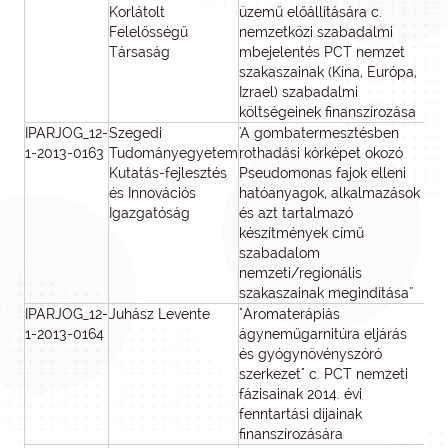
Korlátolt
üzemű előállítására c.
Felelősségű
nemzetközi szabadalmi
Társaság
mbejelentés PCT nemzet
szakaszainak (Kína, Európa,
Izrael) szabadalmi
költségeinek finanszírozása
IPARJOG_12-
Szegedi
'A gombatermesztésben
2
1-2013-0163
Tudományegyetem
rothadási kórképet okozó
Kutatás-fejlesztés
Pseudomonas fajok elleni
és Innovációs
hatóanyagok, alkalmazások
Igazgatóság
és azt tartalmazó
készítmények című
szabadalom
nemzeti/regionális
szakaszainak megindítása''
IPARJOG_12-
Juhász Levente
"Aromaterápiás
1-2013-0164
ágyneműgarnitúra eljárás
és gyógynövényszóró
szerkezet" c. PCT nemzeti
fázisainak 2014. évi
fenntartási díjainak
finanszírozására