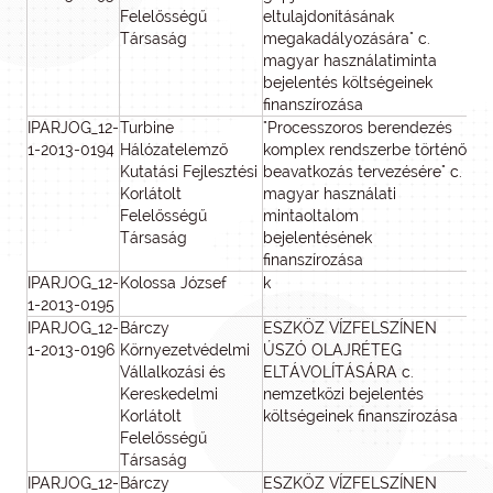
Felelősségű
eltulajdonításának
Társaság
megakadályozására" c.
magyar használatiminta
bejelentés költségeinek
finanszírozása
IPARJOG_12-
Turbine
"Processzoros berendezés
1-2013-0194
Hálózatelemző
komplex rendszerbe történő
Kutatási Fejlesztési
beavatkozás tervezésére" c.
Korlátolt
magyar használati
Felelősségű
mintaoltalom
Társaság
bejelentésének
finanszírozása
IPARJOG_12-
Kolossa József
k
1-2013-0195
IPARJOG_12-
Bárczy
ESZKÖZ VÍZFELSZÍNEN
1
1-2013-0196
Környezetvédelmi
ÚSZÓ OLAJRÉTEG
Vállalkozási és
ELTÁVOLÍTÁSÁRA c.
Kereskedelmi
nemzetközi bejelentés
Korlátolt
költségeinek finanszírozása
Felelősségű
Társaság
IPARJOG_12-
Bárczy
ESZKÖZ VÍZFELSZÍNEN