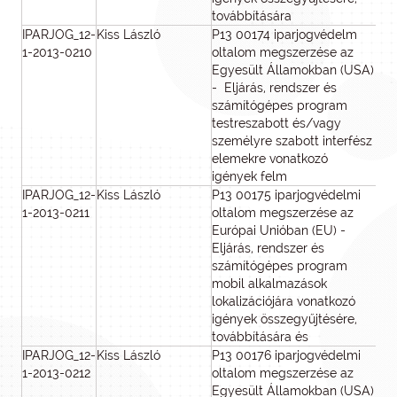
továbbítására
IPARJOG_12-
Kiss László
P13 00174 iparjogvédelm
1
1-2013-0210
oltalom megszerzése az
Egyesült Államokban (USA)
- Eljárás, rendszer és
számítógépes program
testreszabott és/vagy
személyre szabott interfész
elemekre vonatkozó
igények felm
IPARJOG_12-
Kiss László
P13 00175 iparjogvédelmi
1
1-2013-0211
oltalom megszerzése az
Európai Unióban (EU) -
Eljárás, rendszer és
számítógépes program
mobil alkalmazások
lokalizációjára vonatkozó
igények összegyűjtésére,
továbbítására és
IPARJOG_12-
Kiss László
P13 00176 iparjogvédelmi
1
1-2013-0212
oltalom megszerzése az
Egyesült Államokban (USA)