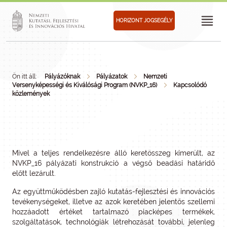
HORIZONT JOGSEGÉLY
Ön itt áll:
Pályázóknak
Pályázatok
Nemzeti
Versenyképességi és Kiválósági Program (NVKP_16)
Kapcsolódó
közlemények
Mivel a teljes rendelkezésre álló keretösszeg kimerült, az
NVKP_16 pályázati konstrukció a végső beadási határidő
előtt lezárult.
Az együttműködésben zajló kutatás-fejlesztési és innovációs
tevékenységeket, illetve az azok keretében jelentős szellemi
hozzáadott értéket tartalmazó piacképes termékek,
szolgáltatások, technológiák létrehozását további, jelenleg