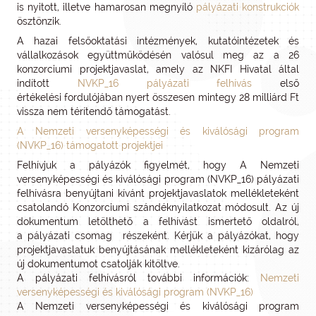
is nyitott, illetve hamarosan megnyíló
pályázati konstrukciók
ösztönzik.
A hazai felsőoktatási intézmények, kutatóintézetek és
vállalkozások együttműködésén valósul meg az a 26
konzorciumi projektjavaslat, amely az NKFI Hivatal által
indított
NVKP_16 pályázati felhívás
első
értékelési fordulójában nyert összesen mintegy 28 milliárd Ft
vissza nem térítendő támogatást.
A Nemzeti versenyképességi és kiválósági program
(NVKP_16) támogatott projektjei
Felhívjuk a pályázók figyelmét, hogy A Nemzeti
versenyképességi és kiválósági program (NVKP_16) pályázati
felhívásra benyújtani kívánt projektjavaslatok mellékleteként
csatolandó Konzorciumi szándéknyilatkozat módosult. Az új
dokumentum letölthető a felhívást ismertető oldalról,
a pályázati csomag részeként. Kérjük a pályázókat, hogy
projektjavaslatuk benyújtásának mellékleteként kizárólag az
új dokumentumot csatolják kitöltve.
A pályázati felhívásról további információk:
Nemzeti
versenyképességi és kiválósági program (NVKP_16)
A Nemzeti versenyképességi és kiválósági program