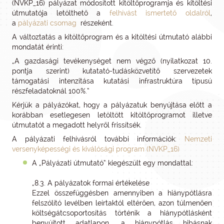
(NVKP_16) pályázat módosított kitöltőprogramja és kitöltési
útmutatója letölthető a
felhívást ismertető oldalról
,
a
pályázati csomag
részeként.
A változtatás a kitöltőprogram és a kitöltési útmutató alábbi
mondatát érinti:
„A gazdasági tevékenységet nem végző (nyilatkozat 10.
pontja szerint) kutatató-tudásközvetítő szervezetek
támogatási intenzitása kutatási infrastruktúra típusú
részfeladatoknál 100%.”
Kérjük a pályázókat, hogy a pályázatuk benyújtása előtt a
korábban esetlegesen letöltött kitöltőprogramot illetve
útmutatót a megadott helyről frissítsék.
A pályázati felhívásról további információk:
Nemzeti
versenyképességi és kiválósági program (NVKP_16)
A „Pályázati útmutató” kiegészült egy mondattal:
„8.3. A pályázatok formai értékelése
Ezzel összefüggésben amennyiben a hiánypótlásra
felszólító levélben leírtaktól eltérően, azon túlmenően
költségátcsoportosítás történik a hiánypótlásként
benyújtott adatlapon, a hiánypótlás hibásnak