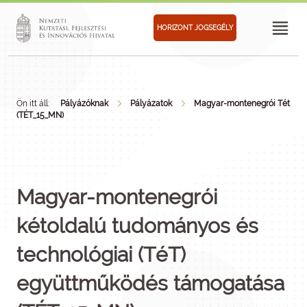
HORIZONT JOGSEGÉLY
Ön itt áll:
Pályázóknak
Pályázatok
Magyar-montenegrói Tét
(TÉT_15_MN)
Magyar-montenegrói
kétoldalú tudományos és
technológiai (TéT)
együttműködés támogatása