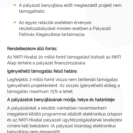
A pályázat benyújtása előtt megkezdett projekt nem
támogatható.
Az egyes relációk esetében érvényes
részletszabályokat minden esetben a Pályázati
Felhívás Kiegészítése tartalmazza.
Rendelkezésre álló forrás:
Az NKFI Hivatal 20 millió forint támogatást biztosít az NKFI
Alap terhére a pályázat finanszírozására.
Igényelhető támogatás felső határa:
Legfeljebb 2 millió forint vissza nem térítendő támogatás
igényelhető projektenként. Az összes igényelhető előleg a
támogatás maximum 75%-a lehet.
A pályázatok benyújtásának módja, helye és határideje:
A pályázatokat a később (várhatóan novemberben)
megjelenő kitöltő programmal ellátott elektronikus űrlapon
és az NKFI Hivatal pályázati ügyfélszolgálatának levelezési
címére kell beküldeni. (A pályázat kizárólag elektronikus
benyújtása nem elegendő!)