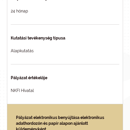
24 hónap
Kutatási tevékenység típusa
Alapkutatás
Pályázat értékelője
NKFI Hivatal
Pályázat elektronikus benyújtása elektronikus
adathordozón és papír alapon ajánlott
küldeményként