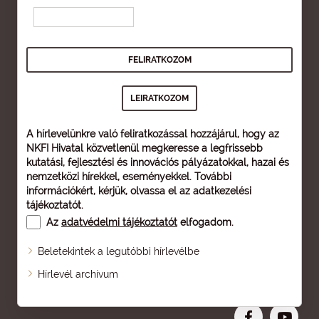
A hírlevelünkre való feliratkozással hozzájárul, hogy az
NKFI Hivatal közvetlenül megkeresse a legfrissebb
kutatási, fejlesztési és innovációs pályázatokkal, hazai és
nemzetközi hírekkel, eseményekkel. További
információkért, kérjük, olvassa el az
adatkezelési
tájékoztatót
.
Az
adatvédelmi tájékoztatót
elfogadom.
Beletekintek a legutóbbi hírlevélbe
Oldaltérkép
Hírlevél archívum
Nagyobb betű