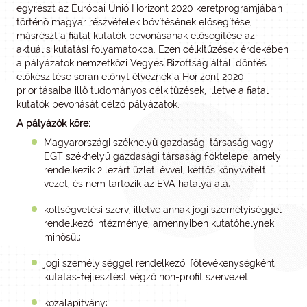
egyrészt az Európai Unió Horizont 2020 keretprogramjában
történő magyar részvételek bővítésének elősegítése,
másrészt a fiatal kutatók bevonásának elősegítése az
aktuális kutatási folyamatokba. Ezen célkitűzések érdekében
a pályázatok nemzetközi Vegyes Bizottság általi döntés
előkészítése során előnyt élveznek a Horizont 2020
prioritásaiba illő tudományos célkitűzések, illetve a fiatal
kutatók bevonását célzó pályázatok.
A pályázók köre:
Magyarországi székhelyű gazdasági társaság vagy
EGT székhelyű gazdasági társaság fióktelepe, amely
rendelkezik 2 lezárt üzleti évvel, kettős könyvvitelt
vezet, és nem tartozik az EVA hatálya alá;
költségvetési szerv, illetve annak jogi személyiséggel
rendelkező intézménye, amennyiben kutatóhelynek
minősül;
jogi személyiséggel rendelkező, főtevékenységként
kutatás-fejlesztést végző non-profit szervezet;
közalapítvány;