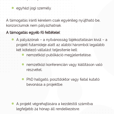
egyházi jogi személy.
A támogatás iránti kérelem csak egyénileg nyújtható be,
konzorciumok nem pályázhatnak.
A támogatás egyéb fő feltételei:
A pályázónak – a nyilvánosság tájékoztatásán kívül – a
projekt futamideje alatt az alábbi háromból legalább
két kötelező vállalást teljesítenie kell:
nemzetközi publikáció megjelentetése;
nemzetközi konferencián vagy kiállításon való
részvétel;
PhD hallgató, posztdoktor vagy fiatal kutató
bevonása a projektbe.
A projekt végrehajtására a kezdéstől számítva
legfeljebb 24 hónap áll rendelkezésre.