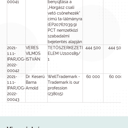
00041
benyújtása a
„Horgász csali
vető csőnehezék”
című ta-lálmányra
(EP20767039.9)
PCT nemzetközi
szabadalmi
bejelentés alapján
2021-
VERES
TETŐSZERKEZETI
444 500
444 500
1.1.1-
VILMOS
ELEM U2100189/
IPARJOG-
ISTVÁN
1
2022-
00042
2021-
Dr. Keserű
WellTrademark -
60 000
60 000
1.1.1-
Barna
Trademark is our
IPARJOG-
Arnold
profession
2022-
(238015)
00043