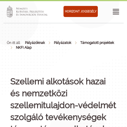
HORIZONT JOGSEGÉLY
Ön itt áll:
Pályázóknak
Pályázatok
Támogatott projektek
NKFI Alap
Szellemi alkotások hazai
és nemzetközi
szellemitulajdon-védelmét
szolgáló tevékenységek