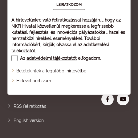
A hírlevelünkre való feliratkozással hozzájárul, hogy az
NKFI Hivatal közvetlenül megkeresse a legfrissebb
kutatási, fejlesztési és innovációs pályázatokkal, hazai és
nemzetközi hírekkel, eseményekkel. További
információkért, kérjük, olvassa el az
adatkezelési
tájékoztatót
.
Az
adatvédelmi tájékoztatót
elfogadom.
Beletekintek a legutóbbi hírlevélbe
Oldaltérkép
Hírlevél archívum
Nagyobb betű
RSS feliratkozás
English version