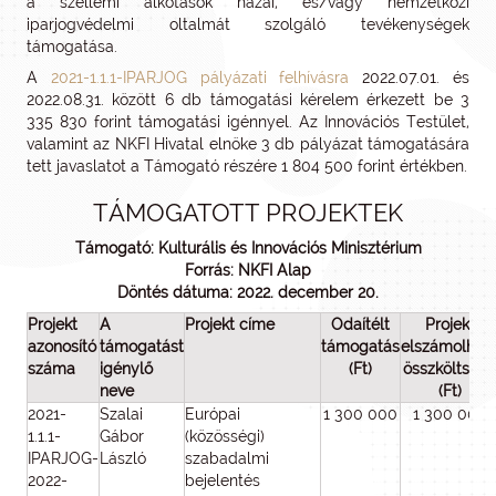
a szellemi alkotások hazai, és/vagy nemzetközi
iparjogvédelmi oltalmát szolgáló tevékenységek
támogatása.
A
2021-1.1.1-IPARJOG pályázati felhívásra
2022.07.01. és
2022.08.31. között 6 db támogatási kérelem érkezett be 3
335 830 forint támogatási igénnyel. Az Innovációs Testület,
valamint az NKFI Hivatal elnöke 3 db pályázat támogatására
tett javaslatot a Támogató részére 1 804 500 forint értékben.
TÁMOGATOTT PROJEKTEK
Támogató: Kulturális és Innovációs Minisztérium
Forrás: NKFI Alap
Döntés dátuma: 2022. december 20.
Projekt
A
Projekt címe
Odaítélt
Projekt
azonosító
támogatást
támogatás
elszámolhat
száma
igénylő
(Ft)
összköltség
neve
(Ft)
2021-
Szalai
Európai
1 300 000
1 300 000
1.1.1-
Gábor
(közösségi)
IPARJOG-
László
szabadalmi
2022-
bejelentés