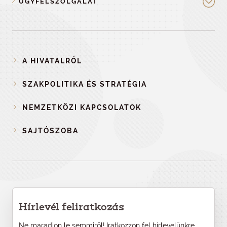
ÜGYFÉLSZOLGÁLAT
A HIVATALRÓL
SZAKPOLITIKA ÉS STRATÉGIA
NEMZETKÖZI KAPCSOLATOK
SAJTÓSZOBA
Hírlevél feliratkozás
Ne maradjon le semmiről! Iratkozzon fel hírlevelünkre,