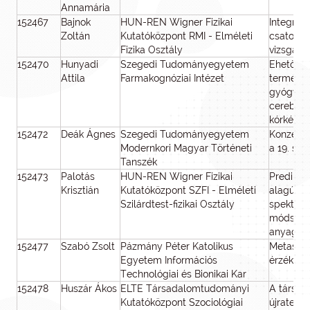
Annamária
152467
Bajnok
HUN-REN Wigner Fizikai
Integrálh
Zoltán
Kutatóközpont RMI - Elméleti
csatolás
Fizika Osztály
vizsgála
152470
Hunyadi
Szegedi Tudományegyetem
Ehető ro
Attila
Farmakognóziai Intézet
természe
gyógysz
cerebrov
kórképek
152472
Deák Ágnes
Szegedi Tudományegyetem
Konzerva
Modernkori Magyar Történeti
a 19. sz
Tanszék
152473
Palotás
HUN-REN Wigner Fizikai
Prediktí
Krisztián
Kutatóközpont SZFI - Elméleti
alagútmi
Szilárdtest-fizikai Osztály
spektros
módszere
anyagok
152477
Szabó Zsolt
Pázmány Péter Katolikus
Metaszer
Egyetem Információs
érzékelő
Technológiai és Bionikai Kar
152478
Huszár Ákos
ELTE Társadalomtudományi
A társad
Kutatóközpont Szociológiai
újraterm