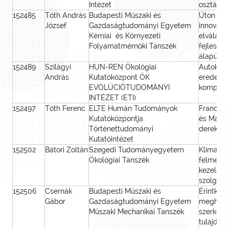
Intézet
osztálys
152485
Tóth András
Budapesti Műszaki és
Úton a k
József
Gazdaságtudományi Egyetem
innovatí
Kémiai és Környezeti
elválaszt
Folyamatmérnöki Tanszék
fejleszt
alapú ös
152489
Szilágyi
HUN-REN Ökológiai
Autokata
András
Kutatóközpont ÖK
eredete,
EVOLÚCIÓTUDOMÁNYI
komplex
INTÉZET (ETI)
152497
Tóth Ferenc
ELTE Humán Tudományok
Franciaor
Kutatóközpontja
és Magya
Történettudományi
derekán 
Kutatóintézet
152502
Bátori Zoltán
Szegedi Tudományegyetem
Klimatik
Ökológiai Tanszék
felmeleg
kezelés 
szolgált
152506
Csernák
Budapesti Műszaki és
Érintkez
Gábor
Gazdaságtudományi Egyetem
meghatá
Műszaki Mechanikai Tanszék
szerkezet
tulajdon