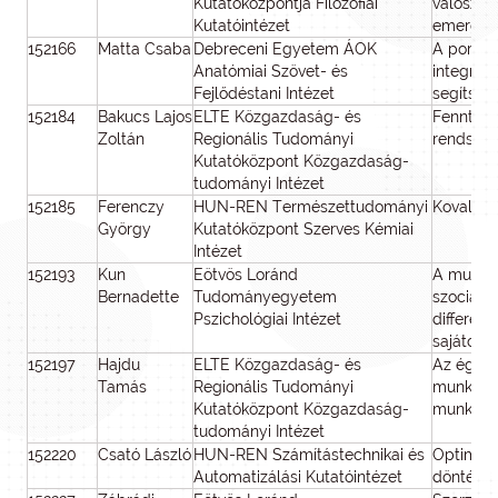
Kutatóközpontja Filozófiai
valószínű
Kutatóintézet
emergen
152166
Matta Csaba
Debreceni Egyetem ÁOK
A porcre
Anatómiai Szövet- és
integrál
Fejlődéstani Intézet
segítség
152184
Bakucs Lajos
ELTE Közgazdaság- és
Fenntart
Zoltán
Regionális Tudományi
rendszer
Kutatóközpont Közgazdaság-
tudományi Intézet
152185
Ferenczy
HUN-REN Természettudományi
Kovalens
György
Kutatóközpont Szerves Kémiai
Intézet
152193
Kun
Eötvös Loránd
A munka
Bernadette
Tudományegyetem
szociális
Pszichológiai Intézet
differenc
sajátoss
152197
Hajdu
ELTE Közgazdaság- és
Az éghaj
Tamás
Regionális Tudományi
munkakín
Kutatóközpont Közgazdaság-
munkate
tudományi Intézet
152220
Csató László
HUN-REN Számítástechnikai és
Optimali
Automatizálási Kutatóintézet
döntésel