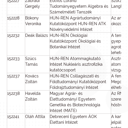
152227
Zábrádi
Eötvös Loránd
Szorzatk
Gergely
Tudományegyetem Algebra és
Langlan
Számelméleti Tanszék
152228
Bókony
HUN-REN Agrártudományi
Az antro
Veronika
Kutatóközpont HUN-REN ATK
okozott 
Növényvédelmi Intézet
152232
Deák Balázs
HUN-REN Ökológiai
A termés
Kutatóközpont Ökológiai és
gyepek s
Botanikai Intézet
agrobiod
lehetősé
152233
Szücs
HUN-REN Atommagkutató
Asztrofiz
Tamás
Intézet Nukleáris asztrofizika
atommagr
kutatócsoport
vizsgálat
152237
Kovács
HUN-REN Csillagászati és
A fenntar
Zoltán
Földtudományi Kutatóközpont
Megoldás
Földrajztudományi Intézet
élhető vá
152238
Havelda
Magyar Agrár- és
Az RNS-
Zoltán
Élettudományi Egyetem
szerepe 
Genetika és Biotechnológia
hőstress
Intézet (MATE)
152241
Oláh Attila
Debreceni Egyetem ÁOK
A kannab
Élettani Intézet
jelpályá