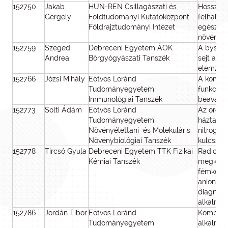
152750
Jakab
HUN-REN Csillagászati és
Hosszú t
Gergely
Földtudományi Kutatóközpont
felhalmoz
Földrajztudományi Intézet
egészség
növényte
152759
Szegedi
Debreceni Egyetem ÁOK
A bysta
Andrea
Bőrgyógyászati Tanszék
sejt akti
elemzése
152766
Józsi Mihály
Eötvös Loránd
A kompl
Tudományegyetem
funkcioná
Immunológiai Tanszék
beavatko
152773
Solti Ádám
Eötvös Loránd
Az organe
Tudományegyetem
háztartá
Növényélettani és Molekuláris
nitrogén
Növénybiológiai Tanszék
kulcssze
152778
Tircsó Gyula
Debreceni Egyetem TTK Fizikai
Radioaktí
Kémiai Tanszék
megközel
fémkompl
anionhor
diagnosz
alkalmaz
152786
Jordán Tibor
Eötvös Loránd
Kombinat
Tudományegyetem
alkalmaz