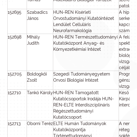
patológ
152695
Szabadics
HUN-REN Kísérleti
A hippo
János
Orvostudományi Kutatóintézet
serkentő
Lendület Celluláris
kapcsola
Neurofarmakológia
számszer
152698
Mihály
HUN-REN Természettudományi
A felület
Judith
Kutatóközpont Anyag- és
spektros
Környezetkémiai Intézet
extracell
biológia
vizsgálat
céljából
152705
Boldogkői
Szegedi Tudományegyetem
Programo
Zsolt
Orvosi Biológiai Intézet
génszabá
vizsgála
152710
Tankó Károly
HUN-REN Támogatott
Késő vas
Kutatócsoportok Irodája HUN-
Kárpát-m
REN-ELTE Interdiszciplináris
interdisz
Régészettudományi
Kutatócsoport
152713
Oborni Teréz
ELTE Humán Tudományok
A nemess
Kutatóközpontja
rétegek t
Történettudományi
sokfélesé