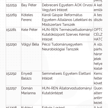
patogen
152259
Bay Péter
Debreceni Egyetem ÁOK Orvosi
A kateko
Vegytani Intézet
emlődaga
152269
Köteles
Károli Gáspár Református
A testi é
Ferenc
Egyetem Általános Lélektani és
diszkord
Módszertani Tanszék
152281
Kele Péter
HUN-REN Természettudományi
OPTOKÉM
Kutatóközpont Szerves Kémiai
CÉLZOT
Intézet
HATÓAN
152290
Völgyi Béla
Pécsi Tudományegyetem
A vizuáli
Neurobiológiai Tanszék
párhuzam
három sz
jelek me
helyes v
kialakítá
152292
Enyedi
Semmelweis Egyetem Élettani
Kemoattr
Balázs
Intézet
feltérké
követő f
152297
Domán
HUN-REN Állatorvostudományi
Quorum-s
Marianna
Kutatóintézet
alternatí
antimikro
kezelésé
152298
Kubinyi
Eötvös Loránd
A kutya 