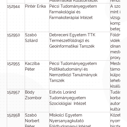
Matematikai Kutatóintézet
rendszer
152944
Pintér Erika
Pécsi Tudományegyetem
A szomat
Farmakológiai és
mint ígé
Farmakoterápiai Intézet
vizsgála
komponen
betegsé
152950
Szabó
Debreceni Egyetem TTK
Földmegf
Szilárd
Természetföldrajzi és
vidéki-vá
Geoinformatikai Tanszék
dinamiká
mestersé
proxyk s
152955
Kacziba
Pécsi Tudományegyetem
Mestersé
Péter
Politikatudományi és
támogato
Nemzetközi Tanulmányok
külpolit
Tanszék
lehetősé
kisállam
152957
Bódy
Eötvös Loránd
Tudáselit
Zsombor
Tudományegyetem
korban. M
Szociológiai Intézet
autonómi
kultúra 
152958
Szabó
Miskolci Egyetem
Kőzetfiz
Norbert
Nyersanyagkutató
nyomásf
Péter
Földtudományi Intézet
hiszteréz