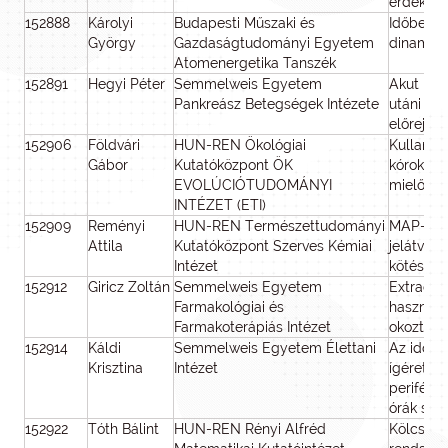
érdekéb
152888
Károlyi
Budapesti Műszaki és
Időben v
György
Gazdaságtudományi Egyetem
dinamika
Atomenergetika Tanszék
152891
Hegyi Péter
Semmelweis Egyetem
Akut has
Pankreász Betegségek Intézete
utáni cu
előrejel
152906
Földvári
HUN-REN Ökológiai
Kullancso
Gábor
Kutatóközpont ÖK
kórokozók
EVOLÚCIÓTUDOMÁNYI
mielőtt 
INTÉZET (ETI)
152909
Reményi
HUN-REN Természettudományi
MAP-kiná
Attila
Kutatóközpont Szerves Kémiai
jelátvit
Intézet
kötésgát
152912
Giricz Zoltán
Semmelweis Egyetem
Extracell
Farmakológiai és
hasznosí
Farmakoterápiás Intézet
okozta s
152914
Káldi
Semmelweis Egyetem Élettani
Az időbe
Krisztina
Intézet
ígéretes 
perifériá
órák sze
152922
Tóth Bálint
HUN-REN Rényi Alfréd
Kölcsönh