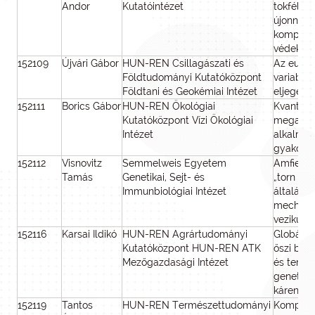
Andor
Kutatóintézet
tokfélék
újonnan 
komplex 
védekez
152109
Újvári Gábor
HUN-REN Csillagászati és
Az európa
Földtudományi Kutatóközpont
variabili
Földtani és Geokémiai Intézet
eljegese
152111
Borics Gábor
HUN-REN Ökológiai
Kvantitat
Kutatóközpont Vízi Ökológiai
megadása
Intézet
alkalmaz
gyakorla
152112
Visnovitz
Semmelweis Egyetem
Amfiekto
Tamás
Genetikai, Sejt- és
„torn bag
Immunbiológiai Intézet
általános
mechaniz
vezikulá
152116
Karsai Ildikó
HUN-REN Agrártudományi
Globális
Kutatóközpont HUN-REN ATK
őszi búz
Mezőgazdasági Intézet
és termé
genetika
kárenyhí
152119
Tantos
HUN-REN Természettudományi
Kompetit