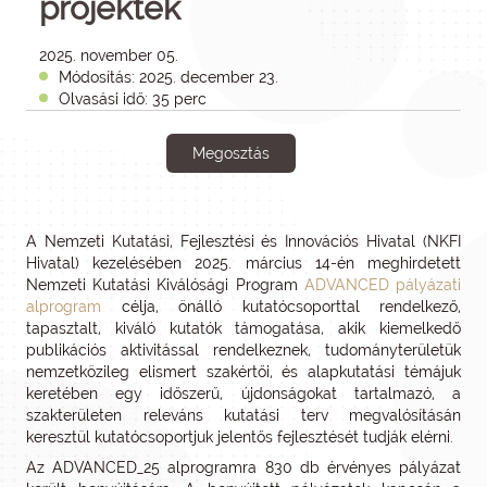
projektek
2025. november 05.
Módosítás: 2025. december 23.
Olvasási idő: 35 perc
Megosztás
A Nemzeti Kutatási, Fejlesztési és Innovációs Hivatal (NKFI
Hivatal) kezelésében 2025. március 14-én meghirdetett
Nemzeti Kutatási Kiválósági Program
ADVANCED pályázati
alprogram
célja, önálló kutatócsoporttal rendelkező,
tapasztalt, kiváló kutatók támogatása, akik kiemelkedő
publikációs aktivitással rendelkeznek, tudományterületük
nemzetközileg elismert szakértői, és alapkutatási témájuk
keretében egy időszerű, újdonságokat tartalmazó, a
szakterületen releváns kutatási terv megvalósításán
keresztül kutatócsoportjuk jelentős fejlesztését tudják elérni.
Az ADVANCED_25 alprogramra 830 db érvényes pályázat