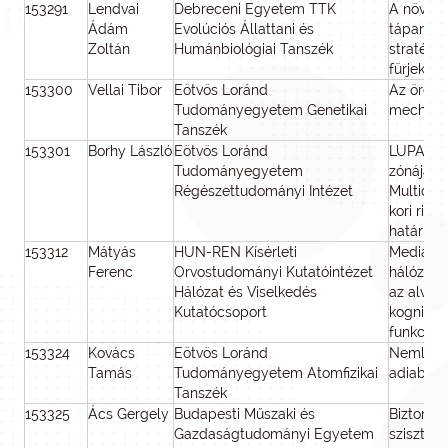
153291
Lendvai
Debreceni Egyetem TTK
A növeke
Ádám
Evolúciós Állattani és
tápanyag
Zoltán
Humánbiológiai Tanszék
stratégiá
fürjekbe
153300
Vellai Tibor
Eötvös Loránd
Az örege
Tudományegyetem Genetikai
mechaniz
Tanszék
153301
Borhy László
Eötvös Loránd
LUPA A p
Tudományegyetem
zónájának
Régészettudományi Intézet
Multidisz
kori ripa
határren
153312
Mátyás
HUN-REN Kísérleti
Mediális 
Ferenc
Orvostudományi Kutatóintézet
hálózato
Hálózat és Viselkedés
az alvás
Kutatócsoport
kognitív
funkcion
153324
Kovács
Eötvös Loránd
Nemlineá
Tamás
Tudományegyetem Atomfizikai
adiabatik
Tanszék
153325
Ács Gergely
Budapesti Műszaki és
Biztonsá
Gazdaságtudományi Egyetem
szisztem