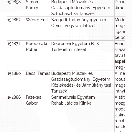
152858
Simon
Budapesti Műszaki és
Dinamikai
Károly
Gazdaságtudományi Egyetem
dimenzió
Sztochasztika Tanszék
152867
Wéber Edit
Szegedi Tudományegyetem
Modulári
Orvosi Vegytani Intézet
megközel
ligandum
célponto
152871
Kerepeszki
Debreceni Egyetem BTK
Bűnözés é
Róbert
Történelmi Intézet
századi 
távú térb
aspektusa
megköze
152880
Bécsi Tamás
Budapesti Műszaki és
A megerő
Gazdaságtudományi Egyetem
robusztu
Közlekedés- és Járműirányítási
magasan 
Tanszék
irányítá
152886
Fazekas
Semmelweis Egyetem
A stroke 
Gábor
Rehabilitációs Klinika
mozgáster
modalitá
kiaknázá
rehabilit
hatékony