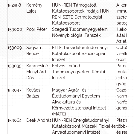
152998
Kemény
HUN-REN Támogatott
A keratin
Lajos
Kutatócsoportok Irodája HUN-
immunmű
REN-SZTE Dermatológiai
szerepe 
Kutatócsoport
patogen
153000
Poór Péter
Szegedi Tudományegyetem
Illékony
Növénybiológiai Tanszék
által kö
Az etilén
153009
Ságvári
ELTE Társadalomtudományi
OctoSens
Bence
Kutatóközpont Szociológiai
viselked
Intézet
okostele
153035
Karancsiné
Eötvös Loránd
Patogén 
Menyhárd
Tudományegyetem Kémiai
mutációs
Dóra
Intézet
célzott 
gyógysze
153047
Kovács
Magyar Agrár- és
Gazdaság
Balázs
Élettudományi Egyetem
ivarmegh
Akvakultúra és
ivarfejlő
Környezetbiztonsági Intézet
genomika
(MATE)
153064
Deák András
HUN-REN Energiatudományi
Plazmoni
Kutatóközpont Műszaki Fizikai és
többkom
Anyagtudományi Intézet
és része