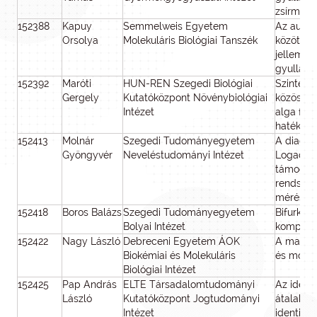
zsírmole
152388
Kapuy
Semmelweis Egyetem
Az autofá
Orsolya
Molekuláris Biológiai Tanszék
közötti "
jellemző
gyulladá
152392
Maróti
HUN-REN Szegedi Biológiai
Szinteti
Gergely
Kutatóközpont Növénybiológiai
közösség
Intézet
alga fun
hatékony
152413
Molnár
Szegedi Tudományegyetem
A diagnóz
Gyöngyvér
Neveléstudományi Intézet
Logadat
támogato
rendszer
mérésére
152418
Boros Balázs
Szegedi Tudományegyetem
Bifurkác
Bolyai Intézet
kompart
152422
Nagy László
Debreceni Egyetem ÁOK
A magzat
Biokémiai és Molekuláris
és molek
Biológiai Intézet
152425
Pap András
ELTE Társadalomtudományi
Az ident
László
Kutatóközpont Jogtudományi
átalakul
Intézet
identitás