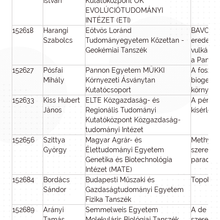
István
Kutatóközpont ÖK
EVOLÚCIÓTUDOMÁNYI
INTÉZET (ETI)
152618
Harangi
Eötvös Loránd
BAVOLPA
Szabolcs
Tudományegyetem Kőzettan -
eredete
Geokémiai Tanszék
vulkánkit
a Panno
152627
Pósfai
Pannon Egyetem MÜKKI
A foszfor
Mihály
Környezeti Ásványtan
biogeoké
Kutatócsoport
környez
152633
Kiss Hubert
ELTE Közgazdaság- és
A pénzüg
János
Regionális Tudományi
kísérlete
Kutatóközpont Közgazdaság-
tudományi Intézet
152656
Szittya
Magyar Agrár- és
Methyl C
György
Élettudományi Egyetem
szerepén
Genetika és Biotechnológia
paradics
Intézet (MATE)
152684
Bordács
Budapesti Műszaki és
Topológi
Sándor
Gazdaságtudományi Egyetem
Fizika Tanszék
152689
Arányi
Semmelweis Egyetem
A de nov
Tamás
Molekuláris Biológiai Tanszék
szerepe 