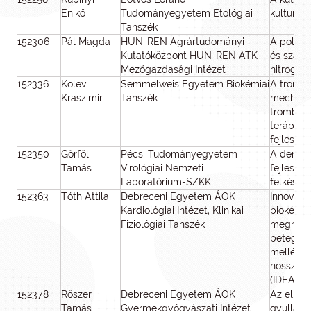
Enikő
Tudományegyetem Etológiai
kulturáli
Tanszék
152306
Pál Magda
HUN-REN Agrártudományi
A poliam
Kutatóközpont HUN-REN ATK
és szabá
Mezőgazdasági Intézet
nitrogén 
152336
Kolev
Semmelweis Egyetem Biokémiai
A trombo
Kraszimir
Tanszék
mechaniz
trombózi
terápiás
fejleszt
152350
Görföl
Pécsi Tudományegyetem
A denevé
Tamás
Virológiai Nemzeti
fejleszt
Laboratórium-SZKK
felkészü
152363
Tóth Attila
Debreceni Egyetem ÁOK
Innovatí
Kardiológiai Intézet, Klinikai
biokémia
Fiziológiai Tanszék
meghatár
betegmeg
mellékha
hosszabb
(IDEA)
152378
Röszer
Debreceni Egyetem ÁOK
Az elhízá
Tamás
Gyermekgyógyászati Intézet
gyulladá