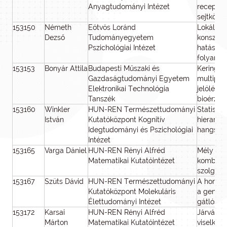
Anyagtudományi Intézet
receptor
sejtkölc
153150
Németh
Eötvös Loránd
Lokális 
Dezső
Tudományegyetem
konszoli
Pszichológiai Intézet
hatása a
folyamat
153153
Bonyár Attila
Budapesti Műszaki és
Keringő
Gazdaságtudományi Egyetem
multiple
Elektronikai Technológia
jelölésm
Tanszék
bioérzék
153160
Winkler
HUN-REN Természettudományi
Statiszti
István
Kutatóközpont Kognitív
hierarch
Idegtudományi és Pszichológiai
hangsor
Intézet
153165
Varga Dániel
HUN-REN Rényi Alfréd
Mély meg
Matematikai Kutatóintézet
kombinat
szolgála
153167
Szüts Dávid
HUN-REN Természettudományi
A homoló
Kutatóközpont Molekuláris
a genoms
Élettudományi Intézet
gátlósze
153172
Karsai
HUN-REN Rényi Alfréd
Járvány 
Márton
Matematikai Kutatóintézet
viselked