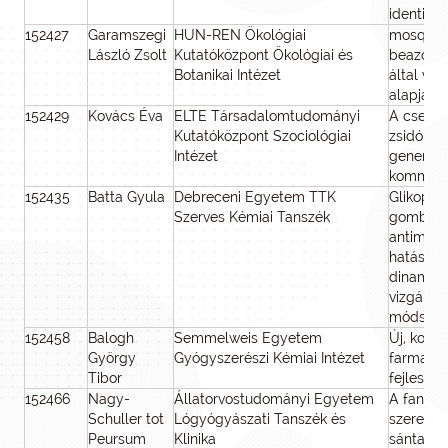
identitás
152427
Garamszegi
HUN-REN Ökológiai
mosquiT
László Zsolt
Kutatóközpont Ökológiai és
beazonos
Botanikai Intézet
által vez
alapján 
152429
Kovács Éva
ELTE Társadalomtudományi
A csend 
Kutatóközpont Szociológiai
zsidó tú
Intézet
generáci
kommuni
152435
Batta Gyula
Debreceni Egyetem TTK
Glikopep
Szerves Kémiai Tanszék
gombaell
antimikro
hatásmec
dinamika
vizgálata
módszser
152458
Balogh
Semmelweis Egyetem
Új, komb
György
Gyógyszerészi Kémiai Intézet
farmakok
Tibor
fejleszté
152466
Nagy-
Állatorvostudományi Egyetem
A fan-b
Schuller tot
Lógyógyászati Tanszék és
szerepe 
Peursum
Klinika
sántaság