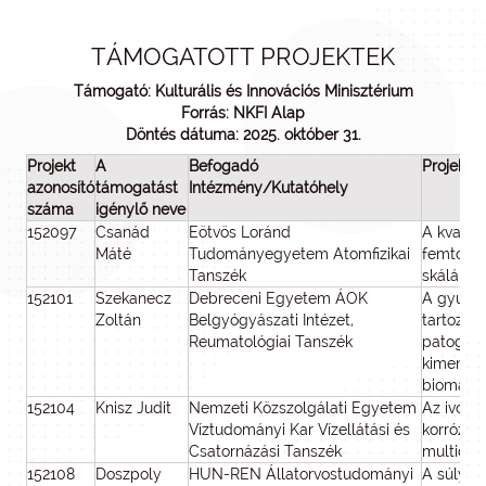
TÁMOGATOTT PROJEKTEK
Támogató: Kulturális és Innovációs Minisztérium
Forrás: NKFI Alap
Döntés dátuma: 2025. október 31.
Projekt
A
Befogadó
Projekt 
azonosító
támogatást
Intézmény/Kutatóhely
száma
igénylő neve
152097
Csanád
Eötvös Loránd
A kvarka
Máté
Tudományegyetem Atomfizikai
femtomé
Tanszék
skálán
152101
Szekanecz
Debreceni Egyetem ÁOK
A gyulla
Zoltán
Belgyógyászati Intézet,
tartozó s
Reumatológiai Tanszék
patogene
kimenete
biomarke
152104
Knisz Judit
Nemzeti Közszolgálati Egyetem
Az ivóvíz
Víztudományi Kar Vízellátási és
korrózió
Csatornázási Tanszék
multidisz
152108
Doszpoly
HUN-REN Állatorvostudományi
A súlyos