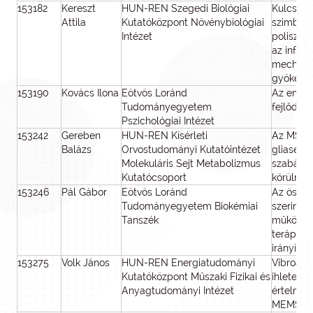
153182
Kereszt
HUN-REN Szegedi Biológiai
Kulcsok, 
Attila
Kutatóközpont Növénybiológiai
szimbióz
Intézet
poliszac
az infekc
mechaniz
gyökérgü
153190
Kovács Ilona
Eötvös Loránd
Az ember
Tudományegyetem
fejlődés
Pszichológiai Intézet
153242
Gereben
HUN-REN Kísérleti
Az MSI1-
Balázs
Orvostudományi Kutatóintézet
gliasejte
Molekuláris Sejt Metabolizmus
szabályo
Kutatócsoport
körülmén
153246
Pál Gábor
Eötvös Loránd
Az össze
Tudományegyetem Biokémiai
szerin pr
Tanszék
működés
terápiás 
irányítot
153275
Volk János
HUN-REN Energiatudományi
Vibroakus
Kutatóközpont Műszaki Fizikai és
ihletett 
Anyagtudományi Intézet
értelmez
MEMS ér