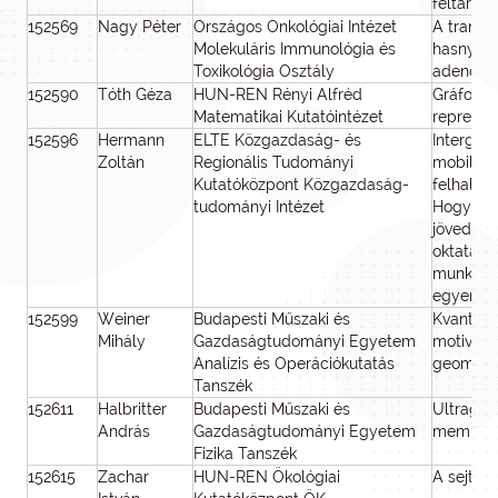
feltárás
152569
Nagy Péter
Országos Onkológiai Intézet
A transzs
Molekuláris Immunológia és
hasnyálm
Toxikológia Osztály
adenoka
152590
Tóth Géza
HUN-REN Rényi Alfréd
Gráfok le
Matematikai Kutatóintézet
reprezen
152596
Hermann
ELTE Közgazdaság- és
Intergen
Zoltán
Regionális Tudományi
mobilitá
Kutatóközpont Közgazdaság-
felhalmo
tudományi Intézet
Hogyan h
jövedelm
oktatási,
munkaer
egyenlőt
152599
Weiner
Budapesti Műszaki és
Kvantum-
Mihály
Gazdaságtudományi Egyetem
motiváció
Analízis és Operációkutatás
geometri
Tanszék
152611
Halbritter
Budapesti Műszaki és
Ultragyo
András
Gazdaságtudományi Egyetem
memriszt
Fizika Tanszék
152615
Zachar
HUN-REN Ökológiai
A sejtma