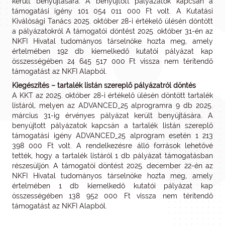
került benyújtására. A benyújtott pályázatok kapcsán a
támogatási igény 101 054 011 000 Ft volt. A Kutatási
Kiválósági Tanács 2025. október 28-i értékelő ülésén döntött
a pályázatokról A támogatói döntést 2025. október 31-én az
NKFI Hivatal tudományos társelnöke hozta meg, amely
értelmében 192 db kiemelkedő kutatói pályázat kap
összességében 24 645 517 000 Ft vissza nem térítendő
támogatást az NKFI Alapból.
Kiegészítés – tartalék listán szereplő pályázatról döntés
A KKT az 2025. október 28-i értékelő ülésén döntött tartalék
listáról, melyen az ADVANCED_25 alprogramra 9 db 2025.
március 31-ig érvényes pályázat került benyújtására. A
benyújtott pályázatok kapcsán a tartalék listán szereplő
támogatási igény ADVANCED_25 alprogram esetén 1 213
398 000 Ft volt. A rendelkezésre álló források lehetővé
tették, hogy a tartalék listáról 1 db pályázat támogatásban
részesüljön. A támogatói döntést 2025. december 22-én az
NKFI Hivatal tudományos társelnöke hozta meg, amely
értelmében 1 db kiemelkedő kutatói pályázat kap
összességében 138 952 000 Ft vissza nem térítendő
támogatást az NKFI Alapból.