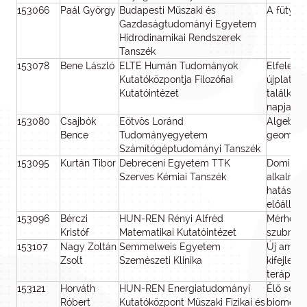
153066
Paál György
Budapesti Műszaki és
A fütyülé
Gazdaságtudományi Egyetem
Hidrodinamikai Rendszerek
Tanszék
153078
Bene László
ELTE Humán Tudományok
Elfelede
Kutatóközpontja Filozófiai
újplaton
Kutatóintézet
találkozá
napjaink
153080
Csajbók
Eötvös Loránd
Algebrai
Bence
Tudományegyetem
geometr
Számítógéptudományi Tanszék
153095
Kurtán Tibor
Debreceni Egyetem TTK
Domino g
Szerves Kémiai Tanszék
alkalmaz
hatású, k
előállítá
153096
Bérczi
HUN-REN Rényi Alfréd
Mérhető 
Kristóf
Matematikai Kutatóintézet
szubmodu
153107
Nagy Zoltán
Semmelweis Egyetem
Új amnio
Zsolt
Szemészeti Klinika
kifejlesz
terápiák
153121
Horváth
HUN-REN Energiatudományi
Élő sejte
Róbert
Kutatóközpont Műszaki Fizikai és
biomechan