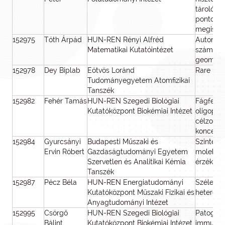
tárolókő
pontosa
megismer
152975
Tóth Árpád
HUN-REN Rényi Alfréd
Automorf
Matematikai Kutatóintézet
számelm
geometr
152978
Dey Biplab
Eötvös Loránd
Rare bea
Tudományegyetem Atomfizikai
Tanszék
152982
Fehér Tamás
HUN-REN Szegedi Biológiai
Fágfelsz
Kutatóközpont Biokémiai Intézet
oligopep
célzott o
koncepci
152984
Gyurcsányi
Budapesti Műszaki és
Szinteti
Ervin Róbert
Gazdaságtudományi Egyetem
molekulá
Szervetlen és Analitikai Kémia
érzékelé
Tanszék
152987
Pécz Béla
HUN-REN Energiatudományi
Széles ti
Kutatóközpont Műszaki Fizikai és
hetero s
Anyagtudományi Intézet
152995
Csörgő
HUN-REN Szegedi Biológiai
Patogén 
Bálint
Kutatóközpont Biokémiai Intézet
immunren