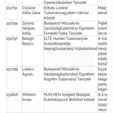
Operációkutatási Tanszék
152791
Császár
Eötvös Loránd
Magmozg
Attila Géza
Tudományegyetem Kémiai
elméleti
Intézet
152794
Zaránd
Budapesti Műszaki és
Fejlett 
Gergely
Gazdaságtudományi Egyetem
kvantumo
Attila
Elméleti Fizika Tanszék
tervezés
152797
Balogh
ELTE Humán Tudományok
A magyar
Balázs
Kutatóközpontja
rezilien
Néprajztudományi Kutatóintézet
rendszerv
alkalmaz
túlélés g
korlátai
152799
Lukács
Budapesti Műszaki és
Egyéni k
Ágnes
Gazdaságtudományi Egyetem
képessé
Kognitív Tudományi Tanszék
idegenye
párhuzam
kognitív 
152806
Wilhelm
HUN-REN Szegedi Biológiai
A 2-es tí
Imola
Kutatóközpont Biofizikai Intézet
növekedés
szabályo
neurovas