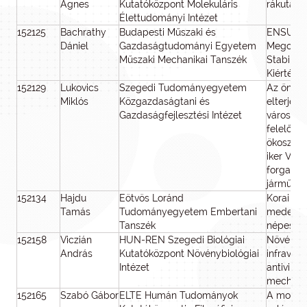
Ágnes
Kutatóközpont Molekuláris
rákutatás
Élettudományi Intézet
152125
Bachrathy
Budapesti Műszaki és
ENSURE:
Dániel
Gazdaságtudományi Egyetem
Megoldó 
Műszaki Mechanikai Tanszék
Stabilit
Kiértéke
152129
Lukovics
Szegedi Tudományegyetem
Az önvez
Miklós
Közgazdaságtani és
elterjedé
Gazdaságfejlesztési Intézet
városrég
felelőss
ökosziszt
iker VR-s
forgalom
járművel
152134
Hajdu
Eötvös Loránd
Korai no
Tamás
Tudományegyetem Embertani
medence 
Tanszék
népesség
152158
Viczián
HUN-REN Szegedi Biológiai
Növényi f
András
Kutatóközpont Növénybiológiai
infravör
Intézet
antivirál
mechani
152165
Szabó Gábor
ELTE Humán Tudományok
A modern 