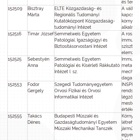
és terve
152509
Bisztray
ELTE Közgazdaság- és
A vállala
Márta
Regionális Tudományi
kapcsola
Kutatóközpont Közgazdaság-
környezet
tudományi Intézet
alkalma
152516
Tímár József
Semmelweis Egyetem
A rosszi
Patológiai, Igazságügyi és
immunog
Biztosításorvostani Intézet
szisztem
elemzés
152525
Sebestyén
Semmelweis Egyetem
Immun vá
Anna
Patológiai és Kísérleti Rákkutató
metaboli
Intézet I. sz.
mechaniz
daganat
152553
Fodor
Szegedi Tudományegyetem
INSPIRE-A
Gergely
Orvosi Fizikai és Orvosi
rendszer
Informatikai Intézet
légzőren
mestersé
értékelé
152555
Takács
Budapesti Műszaki és
Környeze
Dénes
Gazdaságtudományi Egyetem
létrehoz
Műszaki Mechanikai Tanszék
járművek
egyensúl