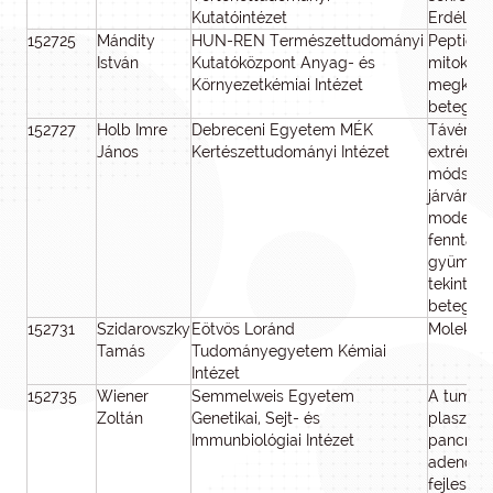
Kutatóintézet
Erdélyb
152725
Mándity
HUN-REN Természettudományi
Peptid-a
István
Kutatóközpont Anyag- és
mitokondr
Környezetkémiai Intézet
megközel
betegség
152727
Holb Imre
Debreceni Egyetem MÉK
Távérzéke
János
Kertészettudományi Intézet
extrém i
módszert
járványta
modellek
fenntart
gyümölcs
tekintet
betegsé
152731
Szidarovszky
Eötvös Loránd
Molekulák
Tamás
Tudományegyetem Kémiai
Intézet
152735
Wiener
Semmelweis Egyetem
A tumoros
Zoltán
Genetikai, Sejt- és
plasztik
Immunbiológiai Intézet
pancreas
adenokar
fejleszté