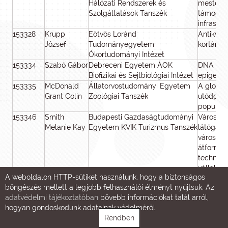
Hálózati Rendszerek és
mesterség
Szolgáltatások Tanszék
támogatot
infrastr
153328
Krupp
Eötvös Loránd
Antikvit
József
Tudományegyetem
kortárs 
Ókortudományi Intézet
153334
Szabó Gábor
Debreceni Egyetem ÁOK
DNA foly
Biofizikai és Sejtbiológiai Intézet
epigenet
153335
McDonald
Állatorvostudományi Egyetem
A globál
Grant Colin
Zoológiai Tanszék
utódgond
populáció
153346
Smith
Budapesti Gazdaságtudományi
Városok,
Melanie Kay
Egyetem KVIK Turizmus Tanszék
látógató
városok j
átformálá
technológ
vállalko
A weboldalon HTTP-sütiket használunk, hogy a biztonságos
153360
Walter
HUN-REN Szegedi Biológiai
Humán ős
böngészés mellett a legjobb felhasználói élményt nyújtsuk. Az
Fruzsina
Kutatóközpont Biofizikai Intézet
modellek
adatvédelmi tájékoztatóban
bővebb információkat talál arról,
orvosbio
hogyan gondoskodunk adatainak védelméről.
153369
Mihály
HUN-REN Szegedi Biológiai
A szarko
Rendben
József
Kutatóközpont Genetikai Intézet
növeked