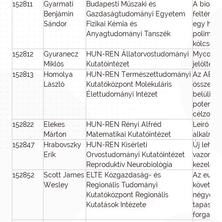
152811
Gyarmati
Budapesti Műszaki és
A bioad
Benjámin
Gazdaságtudományi Egyetem
feltérké
Sándor
Fizikai Kémia és
egy holis
Anyagtudományi Tanszék
polimer -
kölcsönh
152812
Gyuranecz
HUN-REN Állatorvostudományi
Mycoplas
Miklós
Kutatóintézet
jelöltek 
152813
Homolya
HUN-REN Természettudományi
Az ABCG 
László
Kutatóközpont Molekuláris
összefüg
Élettudományi Intézet
belüli m
potenciá
célzott 
152822
Elekes
HUN-REN Rényi Alfréd
Leíró ha
Márton
Matematikai Kutatóintézet
alkalmaz
152847
Hrabovszky
HUN-REN Kísérleti
Új lehe
Erik
Orvostudományi Kutatóintézet
vazomoto
Reproduktív Neurobiológia
kezelés
152852
Scott James
ELTE Közgazdaság- és
Az európa
Wesley
Regionális Tudományi
következ
Kutatóközpont Regionális
négyek 
Kutatások Intézete
tapasztal
forgatók