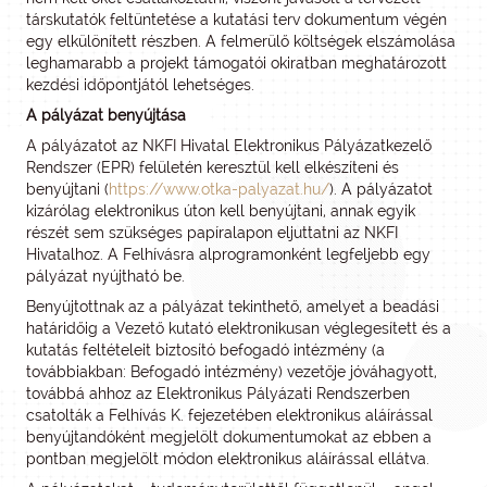
társkutatók feltüntetése a kutatási terv dokumentum végén
egy elkülönített részben. A felmerülő költségek elszámolása
leghamarabb a projekt támogatói okiratban meghatározott
kezdési időpontjától lehetséges.
A pályázat benyújtása
A pályázatot az NKFI Hivatal Elektronikus Pályázatkezelő
Rendszer (EPR) felületén keresztül kell elkészíteni és
benyújtani (
https://www.otka-palyazat.hu/
). A pályázatot
kizárólag elektronikus úton kell benyújtani, annak egyik
részét sem szükséges papíralapon eljuttatni az NKFI
Hivatalhoz. A Felhívásra alprogramonként legfeljebb egy
pályázat nyújtható be.
Benyújtottnak az a pályázat tekinthető, amelyet a beadási
határidőig a Vezető kutató elektronikusan véglegesített és a
kutatás feltételeit biztosító befogadó intézmény (a
továbbiakban: Befogadó intézmény) vezetője jóváhagyott,
továbbá ahhoz az Elektronikus Pályázati Rendszerben
csatolták a Felhívás K. fejezetében elektronikus aláírással
benyújtandóként megjelölt dokumentumokat az ebben a
pontban megjelölt módon elektronikus aláírással ellátva.