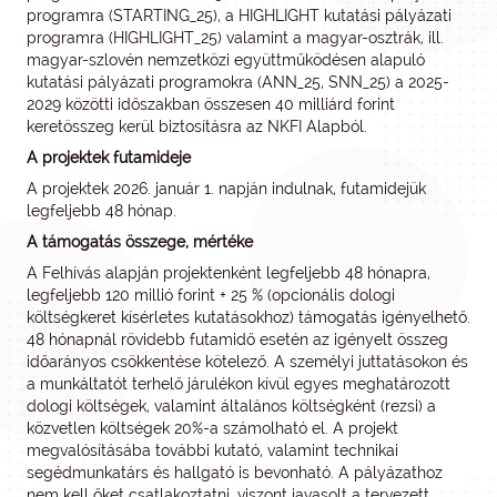
programra (STARTING_25), a HIGHLIGHT kutatási pályázati
programra (HIGHLIGHT_25) valamint a magyar-osztrák, ill.
magyar-szlovén nemzetközi együttműködésen alapuló
kutatási pályázati programokra (ANN_25, SNN_25) a 2025-
2029 közötti időszakban összesen 40 milliárd forint
keretösszeg kerül biztosításra az NKFI Alapból.
A projektek futamideje
A projektek 2026. január 1. napján indulnak, futamidejük
legfeljebb 48 hónap.
A támogatás összege, mértéke
A Felhívás alapján projektenként legfeljebb 48 hónapra,
legfeljebb 120 millió forint + 25 % (opcionális dologi
költségkeret kísérletes kutatásokhoz) támogatás igényelhető.
48 hónapnál rövidebb futamidő esetén az igényelt összeg
időarányos csökkentése kötelező. A személyi juttatásokon és
a munkáltatót terhelő járulékon kívül egyes meghatározott
dologi költségek, valamint általános költségként (rezsi) a
közvetlen költségek 20%-a számolható el. A projekt
megvalósításába további kutató, valamint technikai
segédmunkatárs és hallgató is bevonható. A pályázathoz
nem kell őket csatlakoztatni, viszont javasolt a tervezett