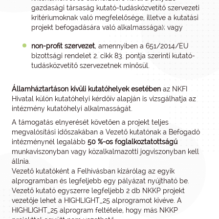
gazdasági társaság kutató-tudásközvetítő szervezeti
kritériumoknak való megfelelősége, illetve a kutatási
projekt befogadására való alkalmassága); vagy
non-profit szervezet
, amennyiben a 651/2014/EU
bizottsági rendelet 2. cikk 83. pontja szerinti kutató-
tudásközvetítő szervezetnek minősül.
Államháztartáson kívüli kutatóhelyek esetében
az NKFI
Hivatal külön kutatóhelyi kérdőív alapján is vizsgálhatja az
intézmény kutatóhelyi alkalmasságát.
A támogatás elnyerését követően a projekt teljes
megvalósítási időszakában a Vezető kutatónak a Befogadó
intézménynél legalább
50 %-os foglalkoztatottságú
munkaviszonyban vagy közalkalmazotti jogviszonyban kell
állnia.
Vezető kutatóként a Felhívásban kizárólag az egyik
alprogramban és legfeljebb egy pályázat nyújtható be.
Vezető kutató egyszerre legfeljebb 2 db NKKP projekt
vezetője lehet a HIGHLIGHT_25 alprogramot kivéve. A
HIGHLIGHT_25 alprogram feltétele, hogy más NKKP