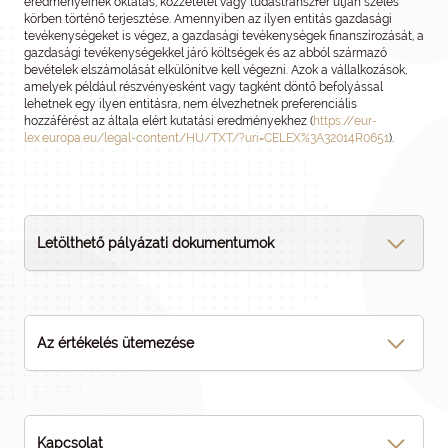
eredményeinek oktatás, közzététel vagy tudástranszfer útján széles
körben történő terjesztése. Amennyiben az ilyen entitás gazdasági
tevékenységeket is végez, a gazdasági tevékenységek finanszírozását, a
gazdasági tevékenységekkel járó költségek és az abból származó
bevételek elszámolását elkülönítve kell végezni. Azok a vállalkozások,
amelyek például részvényesként vagy tagként döntő befolyással
lehetnek egy ilyen entitásra, nem élvezhetnek preferenciális
hozzáférést az általa elért kutatási eredményekhez (
https://eur-
lex.europa.eu/legal-content/HU/TXT/?uri=CELEX%3A32014R0651
).
Letölthető pályázati dokumentumok
Az értékelés ütemezése
Kapcsolat