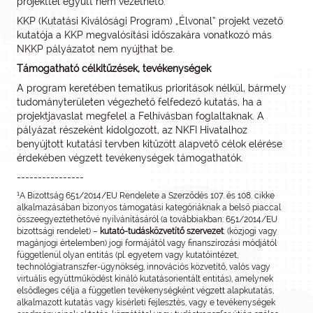
projekttel együtt nem vezethető.
KKP (Kutatási Kiválósági Program) „Élvonal” projekt vezető
kutatója a KKP megvalósítási időszakára vonatkozó más
NKKP pályázatot nem nyújthat be.
Támogatható célkitűzések, tevékenységek
A program keretében tematikus prioritások nélkül, bármely
tudományterületen végezhető felfedező kutatás, ha a
projektjavaslat megfelel a Felhívásban foglaltaknak. A
pályázat részeként kidolgozott, az NKFI Hivatalhoz
benyújtott kutatási tervben kitűzött alapvető célok elérése
érdekében végzett tevékenységek támogathatók.
----------------
1
A Bizottság 651/2014/EU Rendelete a Szerződés 107. és 108. cikke
alkalmazásában bizonyos támogatási kategóriáknak a belső piaccal
összeegyeztethetővé nyilvánításáról (a továbbiakban: 651/2014/EU
bizottsági rendelet) –
kutató-tudásközvetítő szervezet
: (közjogi vagy
magánjogi értelemben) jogi formájától vagy finanszírozási módjától
függetlenül olyan entitás (pl. egyetem vagy kutatóintézet,
technológiatranszfer-ügynökség, innovációs közvetítő, valós vagy
virtuális együttműködést kínáló kutatásorientált entitás), amelynek
elsődleges célja a független tevékenységként végzett alapkutatás,
alkalmazott kutatás vagy kísérleti fejlesztés, vagy e tevékenységek