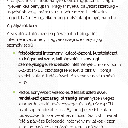
A pályázatokat – tudományterülettől függetlenül – angol
nyelven kell benyújtani. Magyar nyelvű pályázat kizárólag –
legkésőbb 2025. március 14-ig kérelmezett – előzetes
engedély (ún. Hungarikum-engedély) alapján nyújtható be.
A pályázók köre
A Vezető kutató közösen pályázhat a befogadó
intézménnyel, amely magyarországi székhelyű, jogi
személyiségű
felsőoktatási intézmény, kutatóközpont, kutatóintézet,
költségvetési szerv, költségvetési szerv jogi
személyiséggel rendelkező intézménye
, amennyiben a
651/2014/EU bizottsági rendelet 2. cikk 83. pontja
1
szerinti kutató-tudásközvetítő szervezetnek
minősül;
vagy
kettős könyvvitelt vezető és 2 lezárt üzleti évvel
rendelkező gazdasági társaság
, amennyiben végez
kutatás-fejlesztő tevékenységet és a 651/2014/EU
bizottsági rendelet 2. cikk 83. pontja szerinti kutató-
tudásközvetítő szervezetnek minősül (az NKFI Hivatal
felé a pályázó Befogadó intézmény nyilatkozik ezen
kritériumokról és ellenőrzésre kerül a pályázó