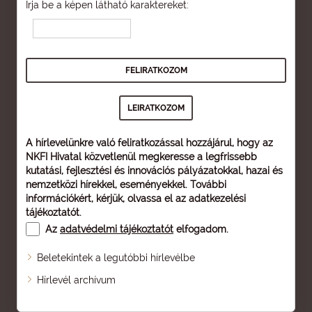
Írja be a képen látható karaktereket:
A hírlevelünkre való feliratkozással hozzájárul, hogy az
NKFI Hivatal közvetlenül megkeresse a legfrissebb
kutatási, fejlesztési és innovációs pályázatokkal, hazai és
nemzetközi hírekkel, eseményekkel. További
információkért, kérjük, olvassa el az
adatkezelési
tájékoztatót
.
Az
adatvédelmi tájékoztatót
elfogadom.
Beletekintek a legutóbbi hírlevélbe
Oldaltérkép
Hírlevél archívum
Nagyobb betű