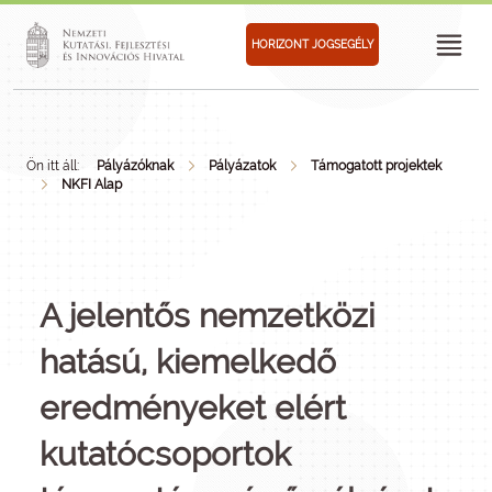
HORIZONT JOGSEGÉLY
Ön itt áll:
Pályázóknak
Pályázatok
Támogatott projektek
NKFI Alap
A jelentős nemzetközi
hatású, kiemelkedő
eredményeket elért
kutatócsoportok