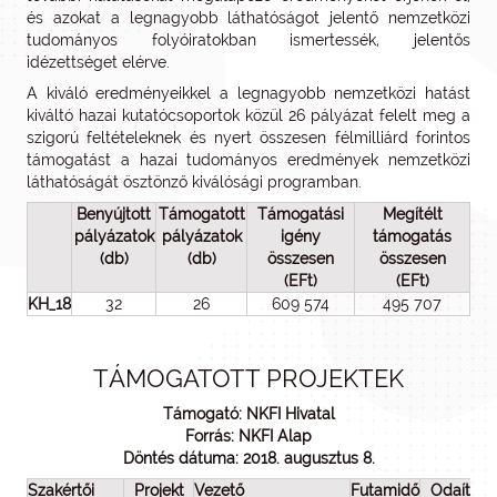
és azokat a legnagyobb láthatóságot jelentő nemzetközi
tudományos folyóiratokban ismertessék, jelentős
idézettséget elérve.
A kiváló eredményeikkel a legnagyobb nemzetközi hatást
kiváltó hazai kutatócsoportok közül 26 pályázat felelt meg a
szigorú feltételeknek és nyert összesen félmilliárd forintos
támogatást a hazai tudományos eredmények nemzetközi
láthatóságát ösztönző kiválósági programban.
Benyújtott
Támogatott
Támogatási
Megítélt
pályázatok
pályázatok
igény
támogatás
(db)
(db)
összesen
összesen
(EFt)
(EFt)
KH_18
32
26
609 574
495 707
TÁMOGATOTT PROJEKTEK
Támogató: NKFI Hivatal
Forrás: NKFI Alap
Döntés dátuma: 2018. augusztus 8.
Szakértői
Projekt
Vezető
Futamidő
Odaítélt