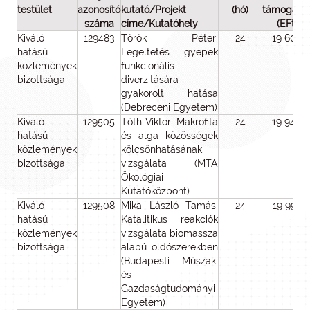
testület
azonosító
kutató/Projekt
(hó)
támogatá
száma
címe/Kutatóhely
(EFt)
Kiváló
129483
Török Péter:
24
19 604
hatású
Legeltetés gyepek
közlemények
funkcionális
bizottsága
diverzitására
gyakorolt hatása
(Debreceni Egyetem)
Kiváló
129505
Tóth Viktor: Makrofita
24
19 940
hatású
és alga közösségek
közlemények
kölcsönhatásának
bizottsága
vizsgálata (MTA
Ökológiai
Kutatóközpont)
Kiváló
129508
Mika László Tamás:
24
19 996
hatású
Katalitikus reakciók
közlemények
vizsgálata biomassza
bizottsága
alapú oldószerekben
(Budapesti Műszaki
és
Gazdaságtudományi
Egyetem)