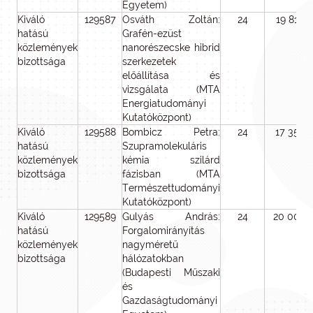
Egyetem)
Kiváló
129587
Osváth Zoltán:
24
19 814
hatású
Grafén-ezüst
közlemények
nanorészecske hibrid
bizottsága
szerkezetek
előállítása és
vizsgálata (MTA
Energiatudományi
Kutatóközpont)
Kiváló
129588
Bombicz Petra:
24
17 356
hatású
Szupramolekuláris
közlemények
kémia szilárd
bizottsága
fázisban (MTA
Természettudományi
Kutatóközpont)
Kiváló
129589
Gulyás András:
24
20 000
hatású
Forgalomirányítás
közlemények
nagyméretű
bizottsága
hálózatokban
(Budapesti Műszaki
és
Gazdaságtudományi