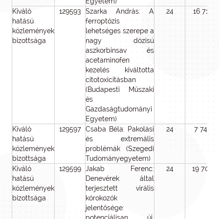
Egyetem)
Kiváló
129593
Szarka András: A
24
16 716
hatású
ferroptózis
közlemények
lehetséges szerepe a
bizottsága
nagy dózisú
aszkorbinsav és
acetaminofen
kezelés kiváltotta
citotoxicitásban
(Budapesti Műszaki
és
Gazdaságtudományi
Egyetem)
Kiváló
129597
Csaba Béla: Pakolási
24
7 746
hatású
és extremális
közlemények
problémák (Szegedi
bizottsága
Tudományegyetem)
Kiváló
129599
Jakab Ferenc:
24
19 700
hatású
Denevérek által
közlemények
terjesztett virális
bizottsága
kórokozók
jelentősége:
potenciálisan új,