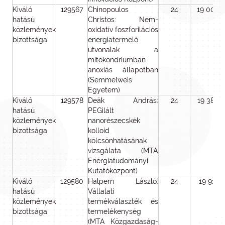
Kiváló
129567
Chinopoulos
24
19 000
hatású
Christos: Nem-
közlemények
oxidatív foszforilációs
bizottsága
energiatermelő
útvonalak a
mitokondriumban
anoxiás állapotban
(Semmelweis
Egyetem)
Kiváló
129578
Deák András:
24
19 380
hatású
PEGilált
közlemények
nanorészecskék
bizottsága
kolloid
kölcsönhatásának
vizsgálata (MTA
Energiatudományi
Kutatóközpont)
Kiváló
129580
Halpern László:
24
19 911
hatású
Vállalati
közlemények
termékválaszték és
bizottsága
termelékenység
(MTA Közgazdaság-