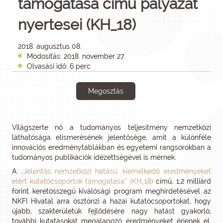
támogatása című pályázat
nyertesei (KH_18)
2018. augusztus 08.
Módosítás: 2018. november 27.
Olvasási idő: 6 perc
Megosztás
Világszerte nő a tudományos teljesítmény nemzetközi
láthatósága elismerésének jelentősége, amit a különféle
innovációs eredménytáblákban és egyetemi rangsorokban a
tudományos publikációk idézettségével is mérnek.
A
„Jelentős nemzetközi hatású, kiemelkedő eredményeket
elért kutatócsoportok támogatása” (KH_18)
című, 1,2 milliárd
forint keretösszegű kiválósági program meghirdetésével az
NKFI Hivatal arra ösztönzi a hazai kutatócsoportokat, hogy
újabb, szakterületük fejlődésére nagy hatást gyakorló,
további kutatásokat megalapozó eredményeket érjenek el,