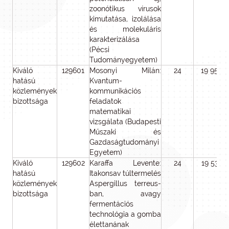
zoonótikus vírusok
kimutatása, izolálása
és molekuláris
karakterizálása
(Pécsi
Tudományegyetem)
Kiváló
129601
Mosonyi Milán:
24
19 950
hatású
Kvantum-
közlemények
kommunikációs
bizottsága
feladatok
matematikai
vizsgálata (Budapesti
Műszaki és
Gazdaságtudományi
Egyetem)
Kiváló
129602
Karaffa Levente:
24
19 538
hatású
Itakonsav túltermelés
közlemények
Aspergillus terreus-
bizottsága
ban, avagy
fermentációs
technológia a gomba
élettanának