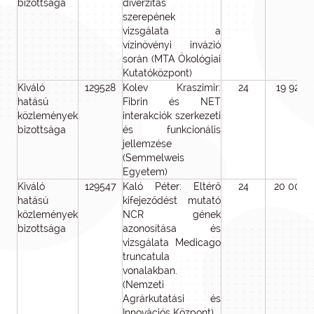
bizottsága
diverzitás
szerepének
vizsgálata a
vízinövényi invázió
során (MTA Ökológiai
Kutatóközpont)
Kiváló
129528
Kolev Kraszimir:
24
19 920
hatású
Fibrin és NET
közlemények
interakciók szerkezeti
bizottsága
és funkcionális
jellemzése
(Semmelweis
Egyetem)
Kiváló
129547
Kaló Péter: Eltérő
24
20 000
hatású
kifejeződést mutató
közlemények
NCR gének
bizottsága
azonosítása és
vizsgálata Medicago
truncatula
vonalakban.
(Nemzeti
Agrárkutatási és
Innovációs Központ)