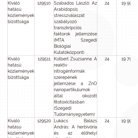
Kiváló
129510
Szabados László: Az
24
19 992
hatású
Arabidopsis
közlemények
stresszválaszát
bizottsága
szabályozó
transzkripciós
faktorok jellemzése
(MTA Szegedi
Biológiai
Kutatóközpont)
Kiváló
129511
Kolbert Zsuzsanna: A
24
19 796
hatású
reaktív
közlemények
nitrogénformák
bizottsága
szerepének
jellemzése a ZnO
nanopartikulumok
által okozott
fitotoxicitásban
(Szegedi
Tudományegyetem)
Kiváló
129520
Lukács Balázs
24
19 994
hatású
András: A herbivória
közlemények
és az élőhelyi