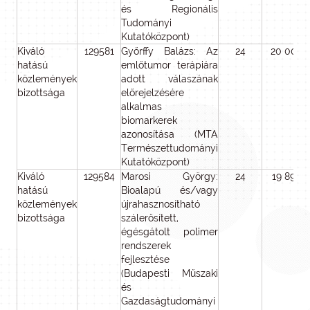
és Regionális
Tudományi
Kutatóközpont)
Kiváló
129581
Győrffy Balázs: Az
24
20 000
hatású
emlőtumor terápiára
közlemények
adott válaszának
bizottsága
előrejelzésére
alkalmas
biomarkerek
azonosítása (MTA
Természettudományi
Kutatóközpont)
Kiváló
129584
Marosi György:
24
19 890
hatású
Bioalapú és/vagy
közlemények
újrahasznosítható
bizottsága
szálerősített,
égésgátolt polimer
rendszerek
fejlesztése
(Budapesti Műszaki
és
Gazdaságtudományi