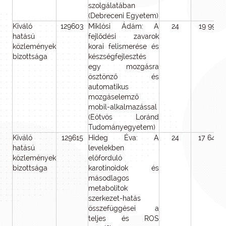
szolgálatában
(Debreceni Egyetem)
Kiváló
129603
Miklósi Ádám: A
24
19 992
hatású
fejlődési zavarok
közlemények
korai felismerése és
bizottsága
készségfejlesztés
egy mozgásra
ösztönző és
automatikus
mozgáselemző
mobil-alkalmazással
(Eötvös Loránd
Tudományegyetem)
Kiváló
129615
Hideg Éva: A
24
17 640
hatású
levelekben
közlemények
előforduló
bizottsága
karotinoidok és
másodlagos
metabolitok
szerkezet-hatás
összefüggései a
teljes és ROS