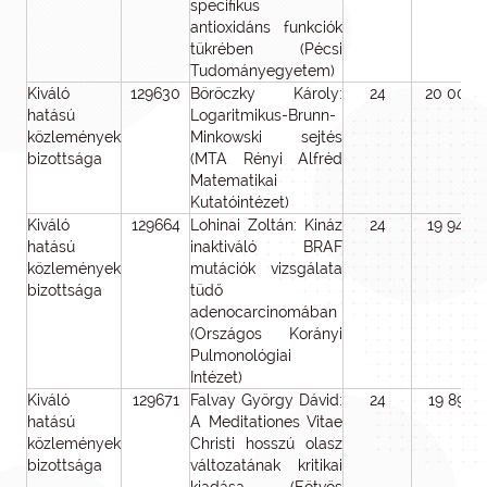
specifikus
antioxidáns funkciók
tükrében (Pécsi
Tudományegyetem)
Kiváló
129630
Böröczky Károly:
24
20 000
hatású
Logaritmikus-Brunn-
közlemények
Minkowski sejtés
bizottsága
(MTA Rényi Alfréd
Matematikai
Kutatóintézet)
Kiváló
129664
Lohinai Zoltán: Kináz
24
19 940
hatású
inaktiváló BRAF
közlemények
mutációk vizsgálata
bizottsága
tüdő
adenocarcinomában
(Országos Korányi
Pulmonológiai
Intézet)
Kiváló
129671
Falvay György Dávid:
24
19 892
hatású
A Meditationes Vitae
közlemények
Christi hosszú olasz
bizottsága
változatának kritikai