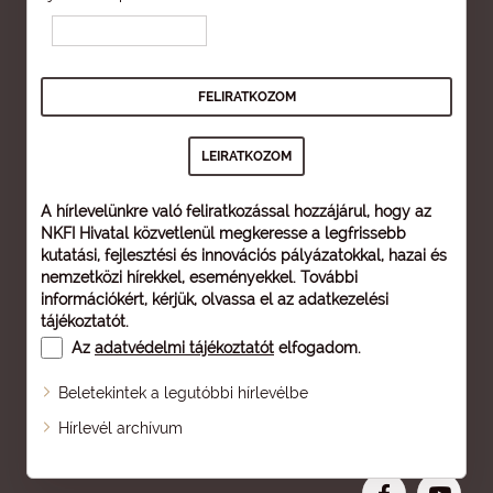
A hírlevelünkre való feliratkozással hozzájárul, hogy az
NKFI Hivatal közvetlenül megkeresse a legfrissebb
kutatási, fejlesztési és innovációs pályázatokkal, hazai és
nemzetközi hírekkel, eseményekkel. További
információkért, kérjük, olvassa el az
adatkezelési
tájékoztatót
.
Az
adatvédelmi tájékoztatót
elfogadom.
Beletekintek a legutóbbi hírlevélbe
Oldaltérkép
Hírlevél archívum
Nagyobb betű