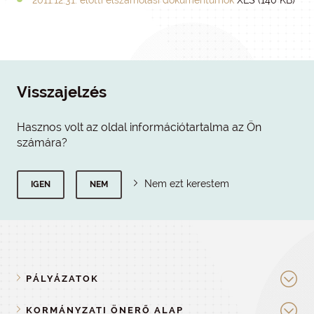
2011.12.31. előtti elszámolási dokumentumok
XLS (140 KB)
Visszajelzés
Hasznos volt az oldal információtartalma az Ön
számára?
Nem ezt kerestem
IGEN
NEM
PÁLYÁZATOK
KORMÁNYZATI ÖNERŐ ALAP