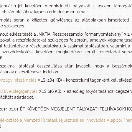
január 1-jét követően meghirdetett pályázati kiírásokon támogatá
i elszámolásához kapcsolódó dokumentumai.
olás során a kifizetés igényléshez az alábbiakban ismertetett d
e szükséges.
oló elkészítését a „NKFIA_Reszbeszamolo_formanyomtatvany” 3.1. ös
azokat a részfeladatokat szükséges felsorolni, amelyek végrehajtá
t feltüntetve a részfeladatokat). A szakmai táblázatban, valamint a
szerződéskötést követően megküldésre került részfeladat-sorszá
!
 szakmai táblázat összeállítása után javasolt, hogy a beszámo
ásának elkészítésével induljon.
énzügyi elszámolás
XLS (184 KB) - konzorciumi tagonként kell elkészí
KFIA előlegigénylés
XLS (46 KB) - az előleg folyósításához, cégszer
kitöltött adatlapot.
2014.01.01-ÉT KÖVETŐEN MEGJELENT PÁLYÁZATI FELHÍVÁSOK
jékoztató a Nemzeti Kutatási, fejlesztési és Innovációs Alapból fin
)