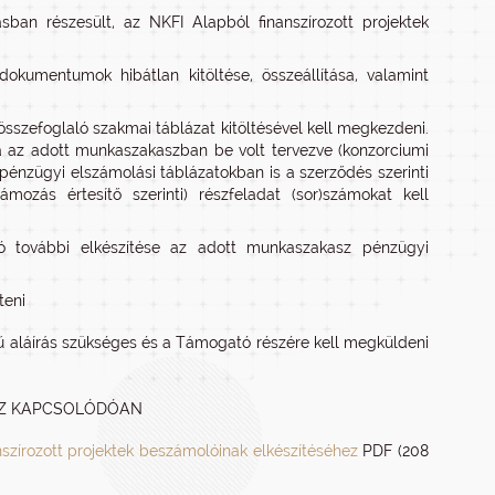
sban részesült, az NKFI Alapból finanszírozott projektek
okumentumok hibátlan kitöltése, összeállítása, valamint
szefoglaló szakmai táblázat kitöltésével kell megkezdeni.
sa az adott munkaszakaszban be volt tervezve (konzorciumi
 pénzügyi elszámolási táblázatokban is a szerződés szerinti
mozás értesítő szerinti) részfeladat (sor)számokat kell
ló további elkészítése az adott munkaszakasz pénzügyi
teni
ű aláírás szükséges és a Támogató részére kell megküldeni
HOZ KAPCSOLÓDÓAN
anszírozott projektek beszámolóinak elkészítéséhez
PDF (208