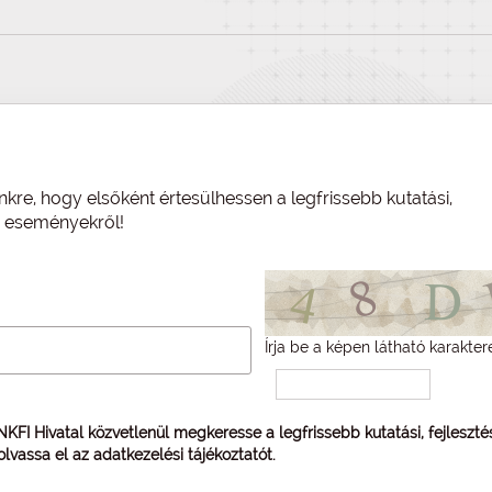
nkre, hogy elsőként értesülhessen a legfrissebb kutatási,
és eseményekről!
Írja be a képen látható karakter
 NKFI Hivatal közvetlenül megkeresse a legfrissebb kutatási, fejleszt
 olvassa el az
adatkezelési tájékoztatót
.