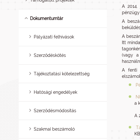
Támogatott projektek
A 2014. 
pénzügy
Dokumentumtár
A beszám
beküldés
A beszám
Pályázati felhívások
Itt mind
tagonkén
(vagy a 
Szerződéskötés
használni
A fenti
Tájékoztatási kötelezettség
elszámol
P
Hatósági engedélyek
N
a 
Szerződésmódosítás
A 
Tá
Szakmai beszámoló
KB