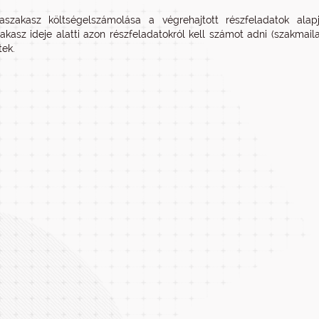
szakasz költségelszámolása a végrehajtott részfeladatok alap
kasz ideje alatti azon részfeladatokról kell számot adni (szakmai
tek.