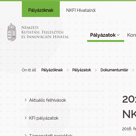
Pályázóknak
NKFI Hivatalról
Pályázatok
Kor
Ön itt áll:
Pályázóknak
Pályázatok
Dokumentumtár
20
Aktuális felhívások
NK
KFI pályázatok
2016. f