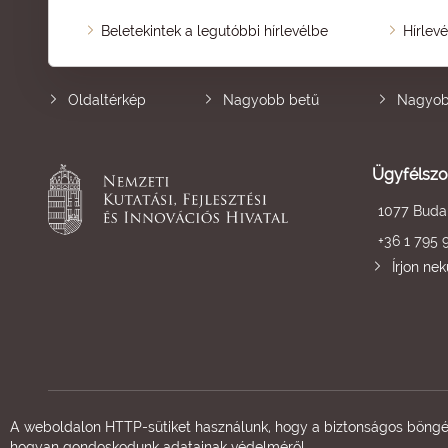
Beletekintek a legutóbbi hírlevélbe
Hírlev
Oldaltérkép
Nagyobb betű
Nagyob
Ügyfélszo
1077 Budap
+36 1 795 
Írjon ne
A weboldalon HTTP-sütiket használunk, hogy a biztonságos böngés
hogyan gondoskodunk adatainak védelméről.