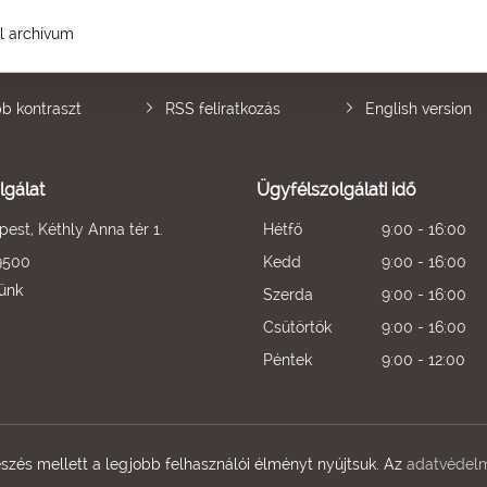
él archívum
b kontraszt
RSS feliratkozás
English version
lgálat
Ügyfélszolgálati idő
est, Kéthly Anna tér 1.
Hétfő
9:00 - 16:00
9500
Kedd
9:00 - 16:00
künk
Szerda
9:00 - 16:00
Csütörtök
9:00 - 16:00
Péntek
9:00 - 12:00
zés mellett a legjobb felhasználói élményt nyújtsuk. Az
adatvédelm