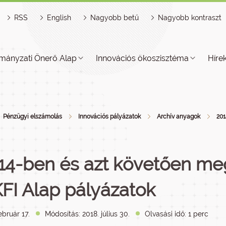
RSS
English
Nagyobb betű
Nagyobb kontraszt
mányzati Önerő Alap
Innovációs ökoszisztéma
Híre
Pénzügyi elszámolás
Innovációs pályázatok
Archív anyagok
201
14-ben és azt követően meg
FI Alap pályázatok
ebruár 17.
Módosítás: 2018. július 30.
Olvasási idő: 1 perc