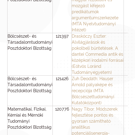
mozgást kifejező
predikátumok
argumentumszerkezete
(MTA Nyelvtudományi
Intézet)
Bölcsészet- és
121397
Draskóczy Eszter:
3
Társadalomtudományi
Alvilágjárások és
Posztdoktori Bizottság
pokolbeli büntetések. A
dantei Commedia antik és
középkori irodalmi forrásai
(Eötvös Loránd
Tudományegyetem)
Bölcsészet- és
121426
Zuh Deodáth: Hauser
3
Társadalomtudományi
Arnold pályaképe és
Posztdoktori Bizottság
recepciója (MTA
Bölcsészettudományi
Kutatóközpont)
Matematikai, Fizikai,
120776
Nagy Tibor: Módszerek
3
Kémiai és Mérnöki
fejlesztése pontos és
Tudományi
gyorsan számítható
Posztdoktori Bizottság
analitikus
potenciálisenergia-