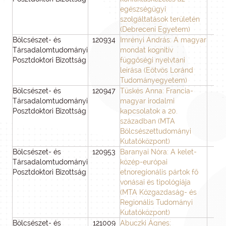
egészségügyi
szolgáltatások területén
(Debreceni Egyetem)
Bölcsészet- és
120934
Imrényi András: A magyar
3
Társadalomtudományi
mondat kognitív
Posztdoktori Bizottság
függőségi nyelvtani
leírása (Eötvös Loránd
Tudományegyetem)
Bölcsészet- és
120947
Tüskés Anna: Francia-
3
Társadalomtudományi
magyar irodalmi
Posztdoktori Bizottság
kapcsolatok a 20.
században (MTA
Bölcsészettudományi
Kutatóközpont)
Bölcsészet- és
120953
Baranyai Nóra: A kelet-
3
Társadalomtudományi
közép-európai
Posztdoktori Bizottság
etnoregionális pártok fő
vonásai és tipológiája
(MTA Közgazdaság- és
Regionális Tudományi
Kutatóközpont)
Bölcsészet- és
121009
Abuczki Ágnes:
3