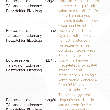
Bölcsészet- és
121324
Ábrahám Katalin: Képzési
3
Társadalomtudományi
részvétel és aspirációk,
Posztdoktori Bizottság
valamint a felnőttképzés
előnyei a hátrányos
helyzetű fiatalok körében
(Debreceni Egyetem)
Bölcsészet- és
121330
Dévényi Anna: Kornis
3
Társadalomtudományi
Gyula: a kultúrfölény, a
Posztdoktori Bizottság
nemzetnevelés és a
„keresztény-nemzeti”
gondolat ihletője (Pécsi
Tudományegyetem)
Bölcsészet- és
121341
Kiss Attila: Fegyver
3
Társadalomtudományi
mellékletes sírok az 5–6.
Posztdoktori Bizottság
századi Kárpát-
medencében. Tipológia,
kombinációk, kronológia
és a férfi társadalom
rekonstrukciója (Pécsi
Tudományegyetem)
Bölcsészet- és
121386
Hegedűs Veronika: Hol
3
Társadalomtudományi
van az eredmény? A
Posztdoktori Bizottság
magyar rezultatív és