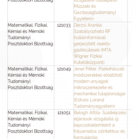
Posztdoktori Bizottság
vizsgálata (Budapesti
Műszaki és
Gazdaságtudományi
Egyetem)
Matematikai, Fizikai,
121033
Derzsi Aranka:
3
Kémiai és Mérnöki
Szabályozható RF
Tudományi
hullámformával
Posztdoktori Bizottság
gerjesztett reaktív
gázkisülések (MTA
Wigner Fizikai
Kutatóközpont)
Matematikai, Fizikai,
121049
Jenei Péter: Porkohászati
3
Kémiai és Mérnöki
módszerekkel előállított
Tudományi
modern anyagok
Posztdoktori Bizottság
mikroszerkezete és
mechanikai tulajdonságai
(Eötvös Loránd
Tudományegyetem)
Matematikai, Fizikai,
121051
Balogh Attila: Szálképzési
3
Kémiai és Mérnöki
eljárások vizsgálata új
Tudományi
kapcsolóelemként a
Posztdoktori Bizottság
folyamatos szintetikus és
formulációs