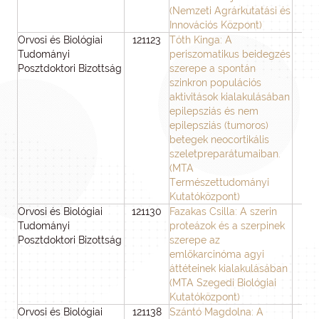
(Nemzeti Agrárkutatási és
Innovációs Központ)
Orvosi és Biológiai
121123
Tóth Kinga: A
3
Tudományi
periszomatikus beidegzés
Posztdoktori Bizottság
szerepe a spontán
szinkron populációs
aktivitások kialakulásában
epilepsziás és nem
epilepsziás (tumoros)
betegek neocortikális
szeletpreparátumaiban.
(MTA
Természettudományi
Kutatóközpont)
Orvosi és Biológiai
121130
Fazakas Csilla: A szerin
3
Tudományi
proteázok és a szerpinek
Posztdoktori Bizottság
szerepe az
emlőkarcinóma agyi
áttéteinek kialakulásában
(MTA Szegedi Biológiai
Kutatóközpont)
Orvosi és Biológiai
121138
Szántó Magdolna: A
3