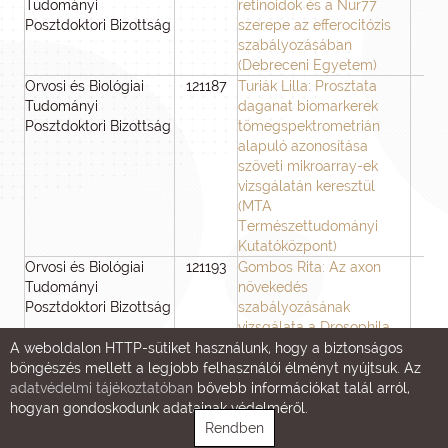
Tudományi
retinoidok és a Nur77
Posztdoktori Bizottság
szerepe az efferocitózis
szabályozásában
(Debreceni Egyetem)
Orvosi és Biológiai
121187
Turiák Lilla: Prosztata
3
Tudományi
daganat biomarkerek
Posztdoktori Bizottság
tömegspektrometrián
alapuló azonosítása
szöveti mikroarray-ek
vizsgálatán keresztül
(MTA
Természettudományi
Kutatóközpont)
Orvosi és Biológiai
121193
Gombos Rita: Az axon
3
Tudományi
növekedés
Posztdoktori Bizottság
szabályozásának
vizsgálata a Drosophila
központi
A weboldalon HTTP-sütiket használunk, hogy a biztonságos
idegrendszerében. (MTA
böngészés mellett a legjobb felhasználói élményt nyújtsuk. Az
Szegedi Biológiai
adatvédelmi tájékoztatóban
bővebb információkat talál arról,
Kutatóközpont)
hogyan gondoskodunk adatainak védelméről.
Orvosi és Biológiai
121195
Rendben
Hangyáné Benkovics
3