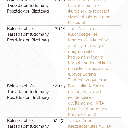
Társadalomtudományi
tiszántúli halmok
Posztdoktori Bizottság
(kurgánok) tájrégészeti
vizsgálata (Móra Ferenc
Múzeum)
Bölcsészet- és
121128
Tóth Zsuzsanna:
3
Társadalomtudományi
Különbségek és
Posztdoktori Bizottság
tendenciák a kemény
állati nyersanyagok
megmunkálási
hagyományában a
Kárpát-medencei késő
neolitikum időszakában
(Eötvös Loránd
Tudományegyetem)
Bölcsészet- és
121145
Bara Júlia: A Károlyi
3
Társadalomtudományi
család 18. századi
Posztdoktori Bizottság
rezidenciái és
gyűjteményei (MTA
Bölcsészettudományi
Kutatóközpont)
Bölcsészet- és
121151
Takács Ádám:
1
Társadalomtudományi
Készségtanulás ADHD-