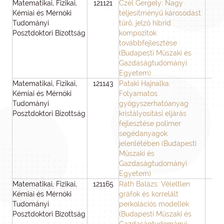
Matematikai, Fizikai,
121121
Czél Gergely: Nagy
3
Kémiai és Mérnöki
teljesítményű károsodást
Tudományi
tűrő, jelző hibrid
Posztdoktori Bizottság
kompozitok
továbbfejlesztése
(Budapesti Műszaki és
Gazdaságtudományi
Egyetem)
Matematikai, Fizikai,
121143
Pataki Hajnalka:
3
Kémiai és Mérnöki
Folyamatos
Tudományi
gyógyszerhatóanyag
Posztdoktori Bizottság
kristályosítási eljárás
fejlesztése polimer
segédanyagok
jelenlétében (Budapesti
Műszaki és
Gazdaságtudományi
Egyetem)
Matematikai, Fizikai,
121165
Ráth Balázs: Véleltlen
3
Kémiai és Mérnöki
gráfok és korrelált
Tudományi
perkolációs modellek
Posztdoktori Bizottság
(Budapesti Műszaki és