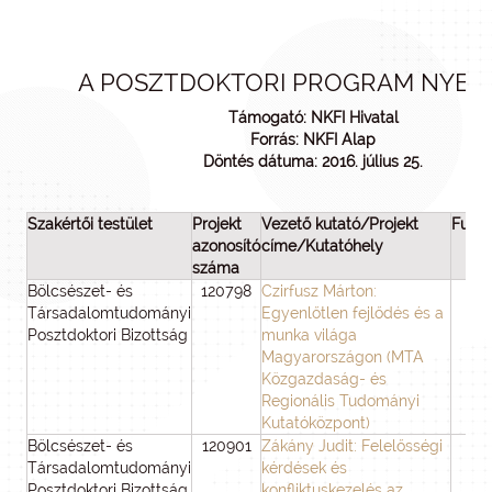
A POSZTDOKTORI PROGRAM NYERT
Támogató: NKFI Hivatal
Forrás: NKFI Alap
Döntés dátuma: 2016. július 25.
Szakértői testület
Projekt
Vezető kutató/Projekt
Futa
azonosító
címe/Kutatóhely
(hó
száma
Bölcsészet- és
120798
Czirfusz Márton:
3
Társadalomtudományi
Egyenlőtlen fejlődés és a
Posztdoktori Bizottság
munka világa
Magyarországon (MTA
Közgazdaság- és
Regionális Tudományi
Kutatóközpont)
Bölcsészet- és
120901
Zákány Judit: Felelősségi
3
Társadalomtudományi
kérdések és
Posztdoktori Bizottság
konfliktuskezelés az