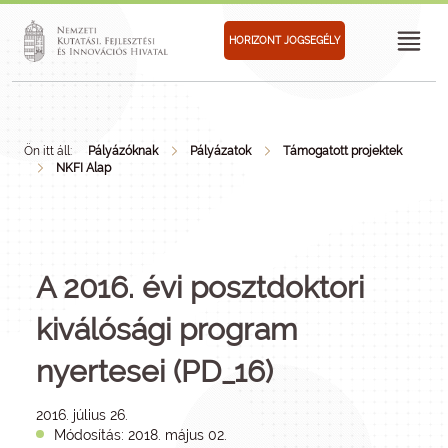
HORIZONT JOGSEGÉLY
Ön itt áll:
Pályázóknak
Pályázatok
Támogatott projektek
NKFI Alap
A 2016. évi posztdoktori
kiválósági program
nyertesei (PD_16)
2016. július 26.
Módosítás: 2018. május 02.