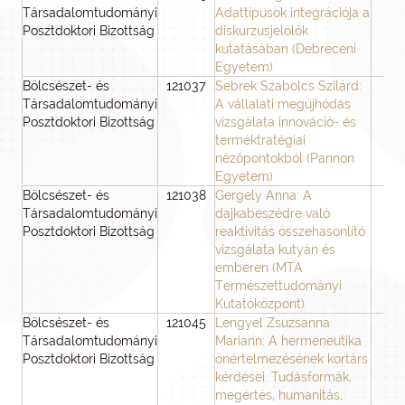
Társadalomtudományi
Adattípusok integrációja a
Posztdoktori Bizottság
diskurzusjelölők
kutatásában (Debreceni
Egyetem)
Bölcsészet- és
121037
Sebrek Szabolcs Szilárd:
3
Társadalomtudományi
A vállalati megújhódás
Posztdoktori Bizottság
vizsgálata innováció- és
terméktratégiai
nézőpontokból (Pannon
Egyetem)
Bölcsészet- és
121038
Gergely Anna: A
3
Társadalomtudományi
dajkabeszédre való
Posztdoktori Bizottság
reaktivitás összehasonlító
vizsgálata kutyán és
emberen (MTA
Természettudományi
Kutatóközpont)
Bölcsészet- és
121045
Lengyel Zsuzsanna
3
Társadalomtudományi
Mariann: A hermeneutika
Posztdoktori Bizottság
önértelmezésének kortárs
kérdései. Tudásformák,
megértés, humanitás,