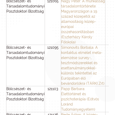
Bölcsészet- és
121065
Nagy Péter: A munkásság
3
Társadalomtudományi
társadalomtörténete
Posztdoktori Bizottság
Magyarországon a 19.
század közepétől az
államosításig közép-
európai
összehasonlításban
(Eszterházy Károly
Főiskola)
Bölcsészet- és
121095
Simonovits Borbála: A
3
Társadalomtudományi
kontaktus elmélet meta-
Posztdoktori Bizottság
elemzése survey-,
tesztmódszerekkel és
esettanulmányokkal-
különös tekintettel az
Európában élő
bevándorlókra (TÁRKI Zrt)
Bölcsészet- és
121103
Papp Barbara:
3
Társadalomtudományi
Élettörténet és
Posztdoktori Bizottság
pszichoterápia (Eötvös
Loránd
Tudományegyetem)
Bölcsészet- és
121126
Bede Ádám: A közép-
3