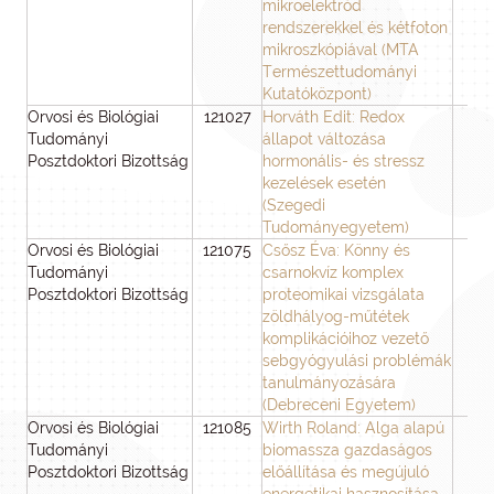
mikroelektród
rendszerekkel és kétfoton
mikroszkópiával (MTA
Természettudományi
Kutatóközpont)
Orvosi és Biológiai
121027
Horváth Edit: Redox
3
Tudományi
állapot változása
Posztdoktori Bizottság
hormonális- és stressz
kezelések esetén
(Szegedi
Tudományegyetem)
Orvosi és Biológiai
121075
Csősz Éva: Könny és
3
Tudományi
csarnokvíz komplex
Posztdoktori Bizottság
proteomikai vizsgálata
zöldhályog-műtétek
komplikációihoz vezető
sebgyógyulási problémák
tanulmányozására
(Debreceni Egyetem)
Orvosi és Biológiai
121085
Wirth Roland: Alga alapú
3
Tudományi
biomassza gazdaságos
Posztdoktori Bizottság
előállítása és megújuló