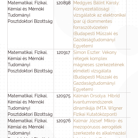
Matematikai, Fizikai,
120898
Medgyes Bálint Károly:
3
Kémiai és Mérnöki
Környezetállósági
Tudományi
vizsgálatok az elektronikai
Posztdoktori Bizottság
ipar új ólommentes
forraszötvözetein
(Budapesti Műszaki és
Gazdaságtudományi
Egyetem)
Matematikai, Fizikai,
120917
Simon Eszter: Vékony
3
Kémiai és Mérnöki
rétegek komplex
Tudományi
mágneses szerkezetének
Posztdoktori Bizottság
elméleti vizsgálata
(Budapesti Műszaki és
Gazdaságtudományi
Egyetem)
Matematikai, Fizikai,
120975
Kálmán Orsolya: Hibrid
3
Kémiai és Mérnöki
kvantumrendszerek
Tudományi
dinamikája (MTA Wigner
Posztdoktori Bizottság
Fizikai Kutatóközpont)
Matematikai, Fizikai,
120976
Kalmár József: Mikro- és
3
Kémiai és Mérnöki
mezopórusos aerogélek
Tudományi
szerkezete és alkalmazási