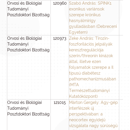
Orvosi és Biológiai
120960
Szabó András: SPINK1
3
Tudományi
exonikus variánsok
Posztdoktori Bizottság
szerepe krónikus
hasnyálmirigy
gyulladásban (Debreceni
Egyetem)
Orvosi és Biológiai
120973
Zeke András: Tirozin-
3
Tudományi
foszforilációs jelpályák
Posztdoktori Bizottság
keresztregulációja
szerin/threonin kinázok
által, illetve ezen
folyamatok szerepe a II.
típusú diabétesz
pathomechanizmusában
(MTA
Természettudományi
Kutatóközpont)
Orvosi és Biológiai
121015
Márton Gergely: Agy-gép
3
Tudományi
interfészek új
Posztdoktori Bizottság
perspektívában: a
neocortex egyidejű
vizsgálata nagy sűrűségű