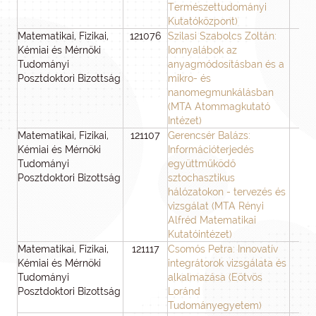
Természettudományi
Kutatóközpont)
Matematikai, Fizikai,
121076
Szilasi Szabolcs Zoltán:
3
Kémiai és Mérnöki
Ionnyalábok az
Tudományi
anyagmódosításban és a
Posztdoktori Bizottság
mikro- és
nanomegmunkálásban
(MTA Atommagkutató
Intézet)
Matematikai, Fizikai,
121107
Gerencsér Balázs:
3
Kémiai és Mérnöki
Információterjedés
Tudományi
együttműködő
Posztdoktori Bizottság
sztochasztikus
hálózatokon - tervezés és
vizsgálat (MTA Rényi
Alfréd Matematikai
Kutatóintézet)
Matematikai, Fizikai,
121117
Csomós Petra: Innovatív
3
Kémiai és Mérnöki
integrátorok vizsgálata és
Tudományi
alkalmazása (Eötvös
Posztdoktori Bizottság
Loránd
Tudományegyetem)