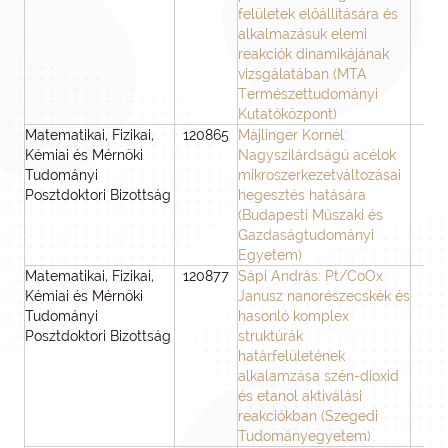
felületek előállítására és
alkalmazásuk elemi
reakciók dinamikájának
vizsgálatában (MTA
Természettudományi
Kutatóközpont)
Matematikai, Fizikai,
120865
Májlinger Kornél:
3
Kémiai és Mérnöki
Nagyszilárdságú acélok
Tudományi
mikroszerkezetváltozásai
Posztdoktori Bizottság
hegesztés hatására
(Budapesti Műszaki és
Gazdaságtudományi
Egyetem)
Matematikai, Fizikai,
120877
Sápi András: Pt/CoOx
3
Kémiai és Mérnöki
Janusz nanorészecskék és
Tudományi
hasonló komplex
Posztdoktori Bizottság
struktúrák
határfelületének
alkalamzása szén-dioxid
és etanol aktiválási
reakciókban (Szegedi
Tudományegyetem)