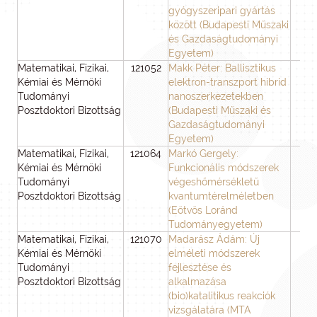
gyógyszeripari gyártás
között (Budapesti Műszaki
és Gazdaságtudományi
Egyetem)
Matematikai, Fizikai,
121052
Makk Péter: Ballisztikus
3
Kémiai és Mérnöki
elektron-transzport hibrid
Tudományi
nanoszerkezetekben
Posztdoktori Bizottság
(Budapesti Műszaki és
Gazdaságtudományi
Egyetem)
Matematikai, Fizikai,
121064
Markó Gergely:
3
Kémiai és Mérnöki
Funkcionális módszerek
Tudományi
végeshőmérsékletű
Posztdoktori Bizottság
kvantumtérelméletben
(Eötvös Loránd
Tudományegyetem)
Matematikai, Fizikai,
121070
Madarász Ádám: Új
3
Kémiai és Mérnöki
elméleti módszerek
Tudományi
fejlesztése és
Posztdoktori Bizottság
alkalmazása
(bio)katalitikus reakciók
vizsgálatára (MTA