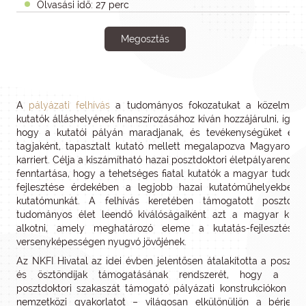
Olvasási idő: 27 perc
Megosztás
A
pályázati felhívás
a tudományos fokozatukat a közelmúlt
kutatók álláshelyének finanszírozásához kíván hozzájárulni, így 
hogy a kutatói pályán maradjanak, és tevékenységüket egy
tagjaként, tapasztalt kutató mellett megalapozva Magyarorsz
karriert. Célja a kiszámítható hazai posztdoktori életpályarendsze
fenntartása, hogy a tehetséges fiatal kutatók a magyar tudom
fejlesztése érdekében a legjobb hazai kutatóműhelyekben 
kutatómunkát. A felhívás keretében támogatott posztdok
tudományos élet leendő kiválóságaiként azt a magyar kutat
alkotni, amely meghatározó eleme a kutatás-fejlesztés k
versenyképességen nyugvó jövőjének.
Az NKFI Hivatal az idei évben jelentősen átalakította a posztdo
és ösztöndíjak támogatásának rendszerét, hogy a kuta
posztdoktori szakaszát támogató pályázati konstrukciókon bel
nemzetközi gyakorlatot – világosan elkülönüljön a bérjell