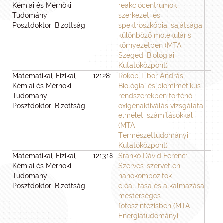
Kémiai és Mérnöki
reakciócentrumok
Tudományi
szerkezeti és
Posztdoktori Bizottság
spektroszkópiai sajátságai
különböző molekuláris
környezetben (MTA
Szegedi Biológiai
Kutatóközpont)
Matematikai, Fizikai,
121281
Rokob Tibor András:
3
Kémiai és Mérnöki
Biológiai és biomimetikus
Tudományi
rendszerekben történő
Posztdoktori Bizottság
oxigénaktiválás vizsgálata
elméleti számításokkal
(MTA
Természettudományi
Kutatóközpont)
Matematikai, Fizikai,
121318
Srankó Dávid Ferenc:
2
Kémiai és Mérnöki
Szerves-szervetlen
Tudományi
nanokompozitok
Posztdoktori Bizottság
előállítása és alkalmazása
mesterséges
fotoszintézisben (MTA
Energiatudományi