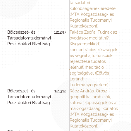
társadalmi
különbségeinek eredete
(MTA Közgazdaság- és
Regionális Tudományi
Kutatóközpont)
Bölcsészet- és
121297
Takács Zsófia: Tudnak az
3
Társadalomtudományi
óvodások meditálni?
Posztdoktori Bizottság
Kisgyermekkori
koncentrációs készségek
és végrehajtó funkciók
fejlesztése tudatos
jelenlét meditáció
segítségével (Eötvös
Loránd
Tudományegyetem)
Bölcsészet- és
121312
Rácz András: Orosz
3
Társadalomtudományi
geopolitikai ambíciók,
Posztdoktori Bizottság
katonai képességek és a
makrogazdasági korlátok
(MTA Közgazdaság- és
Regionális Tudományi
Kutatóközpont)