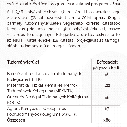
nyújtó kutatói ösztöndíjprogram és a kutatási programok finanszí
A PD_16 pályázati felhívás 1,8 milliárd Ft-os keretösszege a
viszonyítva 15%-kal növekedett, amire 2016. április 18-ig lehe
bármely tudományterületen végezhető konkrét kutatások proje
tematikus prioritások nélkül. 380 pályázat érkezett, összese
milliárdos forrásigénnyel. Elfogadva a döntés-előkészítő testüle
az NKFI Hivatal elnöke 118 kutatási projektjavaslat támogatásá
alábbi tudományterületi megoszlásban:
Tudományterület
Befogadott
pályázatok (db)
p
Bölcsészet- és Társadalomtudományok
96
Kollégiuma (BTTK)
Matematikai, Fizikai, Kémiai és Mérnöki
122
Tudományok Kollégiuma (MFKMTK)
Orvosi és Biológiai Tudományok Kollégiuma
95
(OBTK)
Agrár-, Környezet-, Ökológiai és
67
Földtudományok Kollégiuma (AKÖFK)
Összesen
380