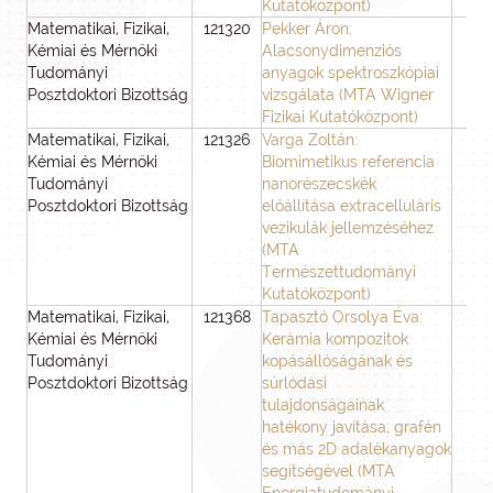
Kutatóközpont)
Matematikai, Fizikai,
121320
Pekker Áron:
3
Kémiai és Mérnöki
Alacsonydimenziós
Tudományi
anyagok spektroszkópiai
Posztdoktori Bizottság
vizsgálata (MTA Wigner
Fizikai Kutatóközpont)
Matematikai, Fizikai,
121326
Varga Zoltán:
3
Kémiai és Mérnöki
Biomimetikus referencia
Tudományi
nanorészecskék
Posztdoktori Bizottság
előállítása extracelluláris
vezikulák jellemzéséhez
(MTA
Természettudományi
Kutatóközpont)
Matematikai, Fizikai,
121368
Tapasztó Orsolya Éva:
3
Kémiai és Mérnöki
Kerámia kompozitok
Tudományi
kopásállóságának és
Posztdoktori Bizottság
súrlódási
tulajdonságainak
hatékony javítása, grafén
és más 2D adalékanyagok
segítségével (MTA