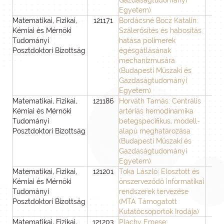
Gazdaságtudományi
Egyetem)
Matematikai, Fizikai,
121171
Bordácsné Bocz Katalin:
3
Kémiai és Mérnöki
Szálerősítés és habosítás
Tudományi
hatása polimerek
Posztdoktori Bizottság
égésgátlásának
mechanizmusára
(Budapesti Műszaki és
Gazdaságtudományi
Egyetem)
Matematikai, Fizikai,
121186
Horváth Tamás: Centrális
3
Kémiai és Mérnöki
artériás hemodinamika
Tudományi
betegspecifikus, modell-
Posztdoktori Bizottság
alapú meghatározása
(Budapesti Műszaki és
Gazdaságtudományi
Egyetem)
Matematikai, Fizikai,
121201
Toka László: Elosztott és
3
Kémiai és Mérnöki
önszerveződő informatikai
Tudományi
rendszerek tervezése
Posztdoktori Bizottság
(MTA Támogatott
Kutatócsoportok Irodája)
Matematikai, Fizikai,
121203
Plachy Emese:
3