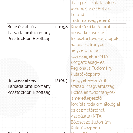
dialógus - kutatások és
perspektívák (Eötvös
Loránd
Tudományegyetem)
Bölcsészet- és
121058
Kovai Cecília: Állami
3
Társadalomtudományi
beavatkozások és
Posztdoktori Bizottság
fejlesztői tevékenységek
hatása hátrányos
helyzetű roma
közösségekre (MTA
Közgazdaság- és
Regionális Tudományi
Kutatóközpont)
Bölcsészet- és
121063
Lengyel Réka: A 18.
3
Társadalomtudományi
századi magyarországi
Posztdoktori Bizottság
fikciós és tudományos-
ismeretterjesztő
fordításirodalom filológiai
és eszmetörténeti
vizsgálata (MTA
Bölcsészettudományi
Kutatóközpont)