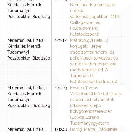
Kémiai és Mérnöki
Nemlineáris jelenségek
Tudományi
cefeida
Posztdoktori Bizottság
változócsillagokban (MTA
Csillagászati és
Földtudományi
Kutatóközpont)
Matematikai, Fizikai,
121217
Mátravölgyi Béla: Új
3
Kémiai és Mérnöki
konjugált, illetve
Tudományi
atropizomer hetero- és
Posztdoktori Bizottság
policiklusok tervezése és
szintézise fémorganikus
módszerekkel (MTA
Támogatott
Kutatócsoportok Irodája)
Matematikai, Fizikai,
121223
Kovács Tamás:
3
Kémiai és Mérnöki
Visszatérési idő statiszikák
Tudományi
és bomlási folyamatok
Posztdoktori Bizottság
ütköző és kilépő
bolygórendszerekben
(Eötvös Loránd
Tudományegyetem)
Matematikai, Fizikai,
121243
Dorogi Márta: Fotokémiai
3