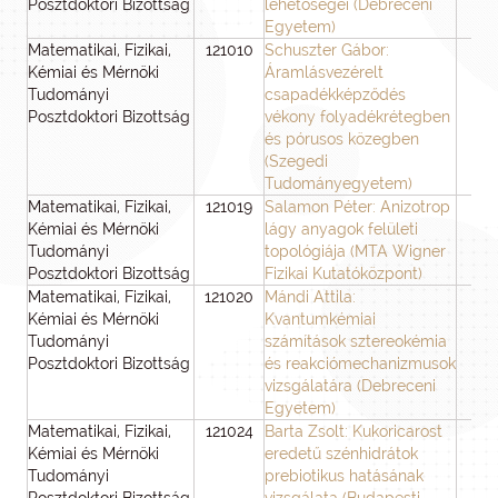
Posztdoktori Bizottság
lehetőségei (Debreceni
Egyetem)
Matematikai, Fizikai,
121010
Schuszter Gábor:
3
Kémiai és Mérnöki
Áramlásvezérelt
Tudományi
csapadékképződés
Posztdoktori Bizottság
vékony folyadékrétegben
és pórusos közegben
(Szegedi
Tudományegyetem)
Matematikai, Fizikai,
121019
Salamon Péter: Anizotrop
3
Kémiai és Mérnöki
lágy anyagok felületi
Tudományi
topológiája (MTA Wigner
Posztdoktori Bizottság
Fizikai Kutatóközpont)
Matematikai, Fizikai,
121020
Mándi Attila:
3
Kémiai és Mérnöki
Kvantumkémiai
Tudományi
számítások sztereokémia
Posztdoktori Bizottság
és reakciómechanizmusok
vizsgálatára (Debreceni
Egyetem)
Matematikai, Fizikai,
121024
Barta Zsolt: Kukoricarost
3
Kémiai és Mérnöki
eredetű szénhidrátok
Tudományi
prebiotikus hatásának