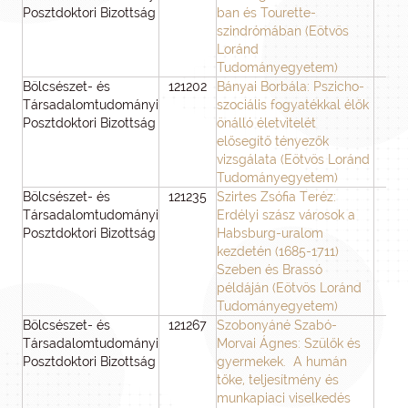
Posztdoktori Bizottság
ban és Tourette-
szindrómában (Eötvös
Loránd
Tudományegyetem)
Bölcsészet- és
121202
Bányai Borbála: Pszicho-
2
Társadalomtudományi
szociális fogyatékkal élők
Posztdoktori Bizottság
önálló életvitelét
elősegítő tényezők
vizsgálata (Eötvös Loránd
Tudományegyetem)
Bölcsészet- és
121235
Szirtes Zsófia Teréz:
3
Társadalomtudományi
Erdélyi szász városok a
Posztdoktori Bizottság
Habsburg-uralom
kezdetén (1685-1711)
Szeben és Brassó
példáján (Eötvös Loránd
Tudományegyetem)
Bölcsészet- és
121267
Szobonyáné Szabó-
3
Társadalomtudományi
Morvai Ágnes: Szülők és
Posztdoktori Bizottság
gyermekek. A humán
tőke, teljesítmény és
munkapiaci viselkedés