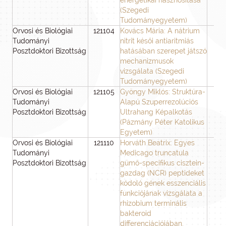
energetikai hasznosítása
(Szegedi
Tudományegyetem)
Orvosi és Biológiai
121104
Kovács Mária: A nátrium
3
Tudományi
nitrit késői antiaritmiás
Posztdoktori Bizottság
hatásában szerepet játszó
mechanizmusok
vizsgálata (Szegedi
Tudományegyetem)
Orvosi és Biológiai
121105
Gyöngy Miklós: Struktúra-
3
Tudományi
Alapú Szuperrezolúciós
Posztdoktori Bizottság
Ultrahang Képalkotás
(Pázmány Péter Katolikus
Egyetem)
Orvosi és Biológiai
121110
Horváth Beatrix: Egyes
3
Tudományi
Medicago truncatula
Posztdoktori Bizottság
gümő-specifikus cisztein-
gazdag (NCR) peptideket
kódoló gének esszenciális
funkciójának vizsgálata a
rhizobium terminális
bakteroid
differenciációjában.