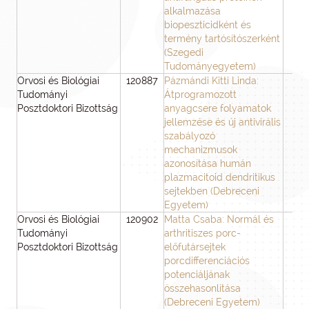
alkalmazása
biopeszticidként és
termény tartósítószerként
(Szegedi
Tudományegyetem)
Orvosi és Biológiai
120887
Pázmándi Kitti Linda:
3
Tudományi
Átprogramozott
Posztdoktori Bizottság
anyagcsere folyamatok
jellemzése és új antivirális
szabályozó
mechanizmusok
azonosítása humán
plazmacitoid dendritikus
sejtekben (Debreceni
Egyetem)
Orvosi és Biológiai
120902
Matta Csaba: Normál és
3
Tudományi
arthritiszes porc-
Posztdoktori Bizottság
előfutársejtek
porcdifferenciációs
potenciáljának
összehasonlítása
(Debreceni Egyetem)