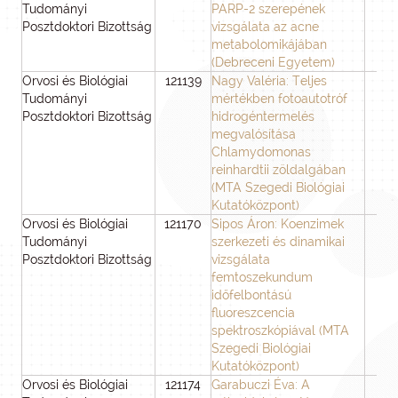
Tudományi
PARP-2 szerepének
Posztdoktori Bizottság
vizsgálata az acne
metabolomikájában
(Debreceni Egyetem)
Orvosi és Biológiai
121139
Nagy Valéria: Teljes
3
Tudományi
mértékben fotoautotróf
Posztdoktori Bizottság
hidrogéntermelés
megvalósítása
Chlamydomonas
reinhardtii zöldalgában
(MTA Szegedi Biológiai
Kutatóközpont)
Orvosi és Biológiai
121170
Sipos Áron: Koenzimek
3
Tudományi
szerkezeti és dinamikai
Posztdoktori Bizottság
vizsgálata
femtoszekundum
időfelbontású
fluoreszcencia
spektroszkópiával (MTA
Szegedi Biológiai
Kutatóközpont)
Orvosi és Biológiai
121174
Garabuczi Éva: A
3