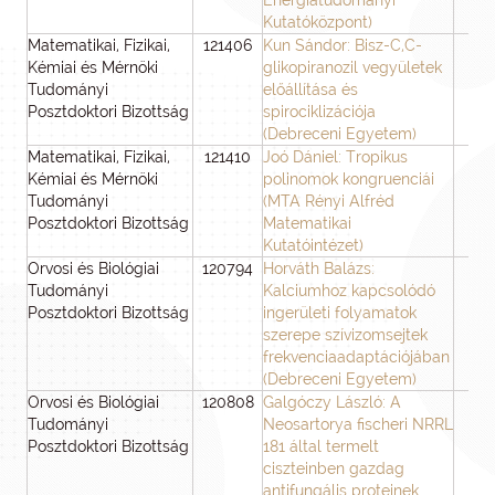
Energiatudományi
Kutatóközpont)
Matematikai, Fizikai,
121406
Kun Sándor: Bisz-C,C-
3
Kémiai és Mérnöki
glikopiranozil vegyületek
Tudományi
előállítása és
Posztdoktori Bizottság
spirociklizációja
(Debreceni Egyetem)
Matematikai, Fizikai,
121410
Joó Dániel: Tropikus
3
Kémiai és Mérnöki
polinomok kongruenciái
Tudományi
(MTA Rényi Alfréd
Posztdoktori Bizottság
Matematikai
Kutatóintézet)
Orvosi és Biológiai
120794
Horváth Balázs:
3
Tudományi
Kalciumhoz kapcsolódó
Posztdoktori Bizottság
ingerületi folyamatok
szerepe szívizomsejtek
frekvenciaadaptációjában
(Debreceni Egyetem)
Orvosi és Biológiai
120808
Galgóczy László: A
3
Tudományi
Neosartorya fischeri NRRL
Posztdoktori Bizottság
181 által termelt
ciszteinben gazdag
antifungális proteinek