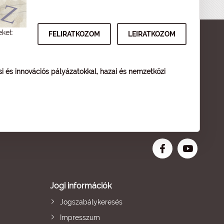
eket:
ési és innovációs pályázatokkal, hazai és nemzetközi
Jogi információk
Jogszabálykeresés
Impresszum