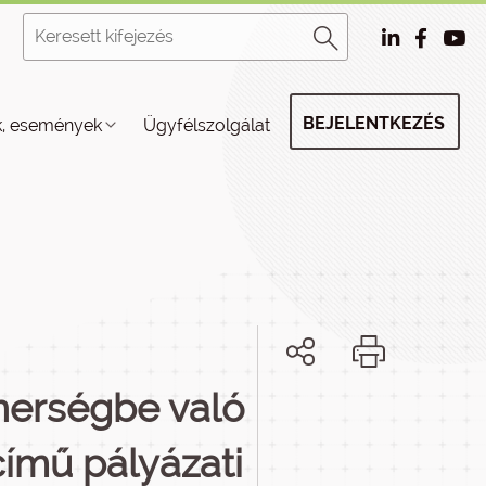
BEJELENTKEZÉS
k, események
Ügyfélszolgálat
nerségbe való
ímű pályázati