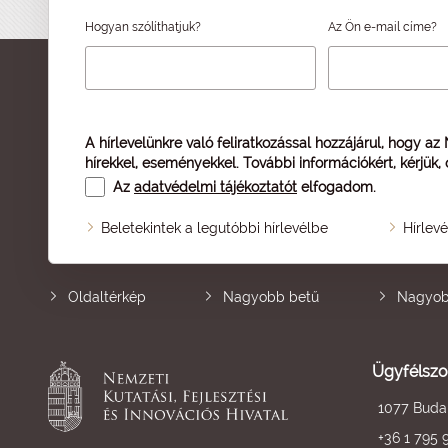
Hogyan szólíthatjuk?
Az Ön e-mail címe?
A hírlevelünkre való feliratkozással hozzájárul, hogy az
hírekkel, eseményekkel. További információkért, kérjük,
Az
adatvédelmi tájékoztatót
elfogadom.
Beletekintek a legutóbbi hírlevélbe
Hírlev
Oldaltérkép
Nagyobb betű
Nagyob
Ügyfélszo
1077 Budap
+36 1 795 