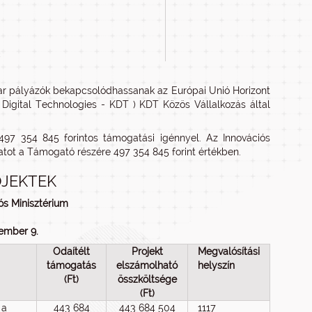
c
yar pályázók bekapcsolódhassanak az Európai Unió Horizont
Digital Technologies - KDT ) KDT Közös Vállalkozás által
 497 354 845
forintos támogatási igénnyel. Az Innovációs
slatot a Támogató részére 497 354 845
forint értékben.
JEKTEK
ós Minisztérium
ember 9.
Odaítélt
Projekt
Megvalósítási
támogatás
elszámolható
helyszín
(Ft)
összköltsége
(Ft)
 a
443 684
443 684 504
1117