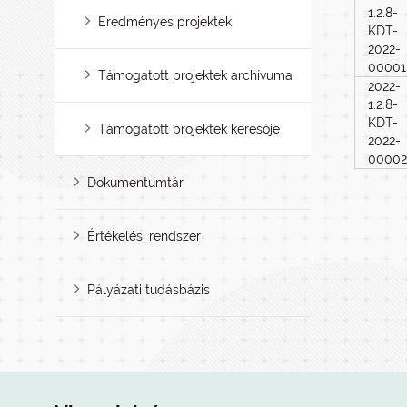
1.2.8-
Eredményes projektek
KDT-
2022-
00001
Támogatott projektek archívuma
2022-
1.2.8-
KDT-
Támogatott projektek keresője
2022-
00002
Dokumentumtár
Értékelési rendszer
Pályázati tudásbázis