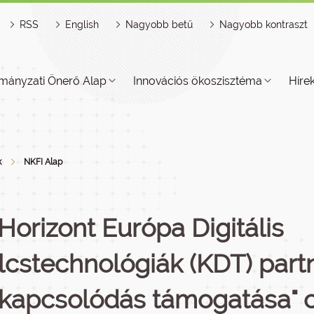
RSS
English
Nagyobb betű
Nagyobb kontraszt
mányzati Önerő Alap
Innovációs ökoszisztéma
Híre
k
NKFI Alap
 Horizont Európa Digitális
lcstechnológiák (KDT) part
kapcsolódás támogatása" c