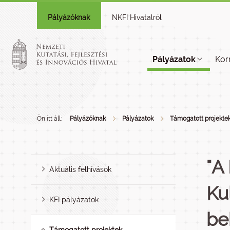
Pályázóknak
NKFI Hivatalról
Pályázatok
Kor
Ön itt áll:
Pályázóknak
Pályázatok
Támogatott projekte
"A
Aktuális felhívások
Ku
KFI pályázatok
be