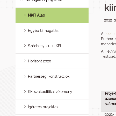
Támogatott projektek
kií
NKFI Alap
2022. 
Egyéb támogatás
A
2022-1
Európa p
menedzse
Széchenyi 2020 KFI
A Felhív
Testület
Horizont 2020
Partnerségi konstrukciók
KFI szakpolitikai vélemény
Projek
azonos
száma
Ígéretes projektek
2022-