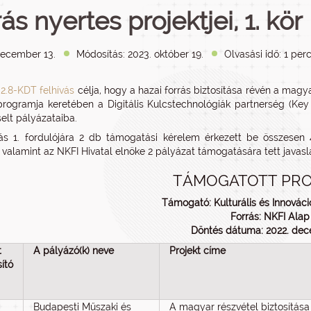
rás nyertes projektjei, 1. kör
december 13.
Módosítás: 2023. október 19.
Olvasási idő: 1 per
.2.8-KDT felhívás
célja, hogy a hazai forrás biztosítása révén a mag
rogramja keretében a Digitális Kulcstechnológiák partnerség (Key 
lt pályázataiba.
ás 1. fordulójára 2 db támogatási kérelem érkezett be összesen
, valamint az NKFI Hivatal elnöke 2 pályázat támogatására tett java
TÁMOGATOTT PRO
Támogató: Kulturális és Innováci
Forrás: NKFI Alap
Döntés dátuma: 2022. dec
t
A pályázó(k) neve
Projekt címe
ító
Budapesti Műszaki és
A magyar részvétel biztosítása