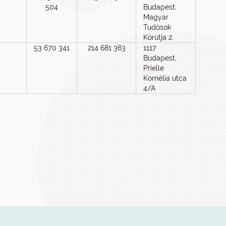
504
Budapest,
Magyar
Tudósok
Körútja 2.
53 670 341
214 681 363
1117
Budapest,
Prielle
Kornélia utca
4/A