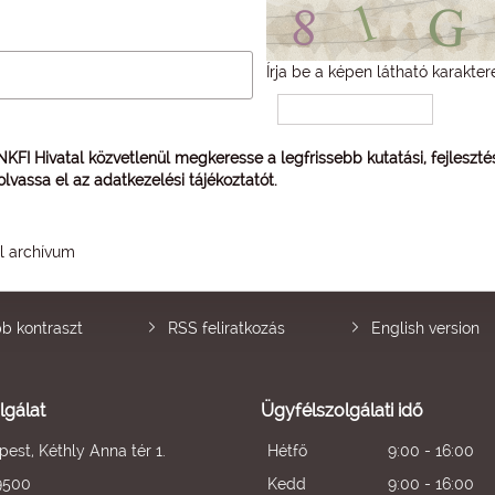
Írja be a képen látható karakter
 NKFI Hivatal közvetlenül megkeresse a legfrissebb kutatási, fejleszt
 olvassa el az
adatkezelési tájékoztatót
.
él archívum
b kontraszt
RSS feliratkozás
English version
lgálat
Ügyfélszolgálati idő
est, Kéthly Anna tér 1.
Hétfő
9:00 - 16:00
9500
Kedd
9:00 - 16:00