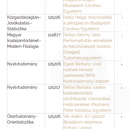
(Budapesti Corvinus
Egyetem)
Közgazdaságtan–
125126
Habis Helga: Irracionalitás
24
Jövőkutatás–
a pénzpiacon (Budapesti
Statisztika
Corvinus Egyetem)
Magyar
124877
Farkas-Kérchy Vera:
24
Irodalomtörténet–
Performativitás-elméletek
Modern Filológia
és harcművészet-kutatás
(Szegedi
Tudományegyetem)
Nyelvtudomány
125206
Egedi Barbara: Uráli
48
nyelvek névszói
szerkezetei (MTA
Nyelvtudományi Intézet)
Nyelvtudomány
125217
Siklósi Borbála: Lexikai
48
tudásábrázolás
disztribúciós szemantikai
módszerekkel (Pázmány
Péter Katolikus Egyetem)
Ókortudomány–
125226
Vér Ádám: Az Újasszír
48
Orientalisztika
Birodalom vezérkara
(Eötvös Loránd