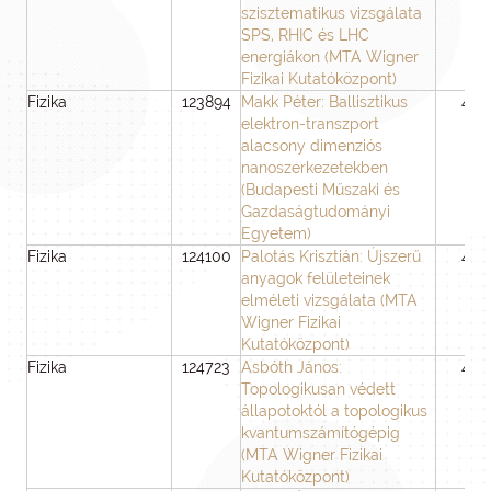
szisztematikus vizsgálata
SPS, RHIC és LHC
energiákon (MTA Wigner
Fizikai Kutatóközpont)
Fizika
123894
Makk Péter: Ballisztikus
48
elektron-transzport
alacsony dimenziós
nanoszerkezetekben
(Budapesti Műszaki és
Gazdaságtudományi
Egyetem)
Fizika
124100
Palotás Krisztián: Újszerű
48
anyagok felületeinek
elméleti vizsgálata (MTA
Wigner Fizikai
Kutatóközpont)
Fizika
124723
Asbóth János:
48
Topologikusan védett
állapotoktól a topologikus
kvantumszámítógépig
(MTA Wigner Fizikai
Kutatóközpont)