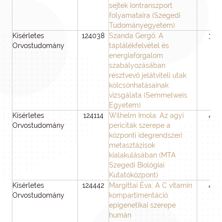
sejtek iontranszport
folyamataira (Szegedi
Tudományegyetem)
Kísérletes
124038
Szanda Gergő: A
36
Orvostudomány
táplálékfelvétel és
energiaforgalom
szabályozásában
résztvevő jelátviteli utak
kölcsönhatásainak
vizsgálata (Semmelweis
Egyetem)
Kísérletes
124114
Wilhelm Imola: Az agyi
48
Orvostudomány
periciták szerepe a
központi idegrendszeri
metasztázisok
kialakulásában (MTA
Szegedi Biológiai
Kutatóközpont)
Kísérletes
124442
Margittai Éva: A C vitamin
48
Orvostudomány
kompartimentáció
epigenetikai szerepe
humán