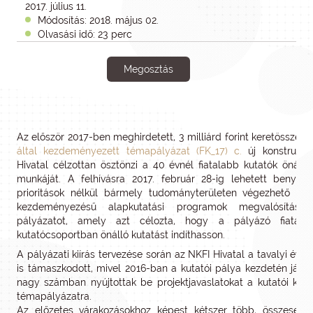
2017. július 11.
Módosítás: 2018. május 02.
Olvasási idő: 23 perc
Megosztás
Az először 2017-ben meghirdetett, 3 milliárd forint keretösszeg
által kezdeményezett témapályázat (FK_17) c.
új konstrukci
Hivatal célzottan ösztönzi a 40 évnél fiatalabb kutatók önál
munkáját. A felhívásra 2017. február 28-ig lehetett benyújt
prioritások nélkül bármely tudományterületen végezhető ígér
kezdeményezésű alapkutatási programok megvalósításár
pályázatot, amely azt célozta, hogy a pályázó fiatal k
kutatócsoportban önálló kutatást indíthasson.
A pályázati kiírás tervezése során az NKFI Hivatal a tavalyi év t
is támaszkodott, mivel 2016-ban a kutatói pálya kezdetén jár
nagy számban nyújtottak be projektjavaslatokat a kutatói ke
témapályázatra.
Az előzetes várakozásokhoz képest kétszer több, összesen 