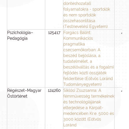
döntéshozatali
folyamatokra - sportolók
és nem sportolók
összehasonlítása
(Testnevelési Egyetem)
Pszichológia–
125417
Forgács Bálint:
48
Pedagógia
Kommunikációs
pragmatika
csecsemőkorban: A
beszéd bejóslása, a
tudatelmélet, a
beszélőváltás és a fogalmi
fejlődés közti összjáték
felderítése (Eötvös Loránd
Tudományegyetem)
Régészet–Magyar
124260
Siklósi Zsuzsanna: A
48
Őstörténet
fémművesség termékeinek
és technológiájának
elterjedése a Kárpát-
medencében Kr.e. 5000 és
3000 között (Eötvös
Loránd