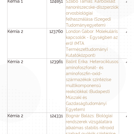
Kémia 1
124851
Szabó Tamás: Karboxilált
48
nanorészecske-diszperziók
orvosbiológiai
felhasználása (Szegedi
Tudományegyetem)
Kémia 2
123760
London Gábor: Molekuláris
48
kapcsolók - Egységben az
erő! (MTA
Természettudományi
Kutatóközpont)
Kémia 2
123961
Bálint Erika: Heterociklusos
48
aminofoszfonát- és
aminofoszfin-oxid-
származékok szintézise
multikomponensű
reakciókkal (Budapesti
Műszaki és
Gazdaságtudományi
Egyetem)
Kémia 2
124331
Bognár Balázs: Biológiai
48
rendszerek vizsgálatára
alkalmas stabilis nitroxid
szabad gyökök szintézise