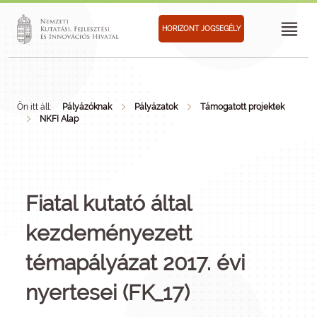
HORIZONT JOGSEGÉLY
Ön itt áll:
Pályázóknak
Pályázatok
Támogatott projektek
NKFI Alap
Fiatal kutató által
kezdeményezett
témapályázat 2017. évi
nyertesei (FK_17)