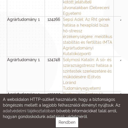
kötött jelátviteli
útvonalakban (Debreceni
Egyetem)
Agrártudomány 1
124266
Sepsi Adél: Az Rht gének
48
hatása a hexaploid búza
hő-stressz
érzékenységére: meiótikus
stabilitás és fertilitás (MTA
Agrártudományi
Kutatóközpont)
Agrártudomány 1
124748
Solymosi Katalin: A só- és
48
szárazságstressz hatása a
színtestek szerkezetére és
működésére (Eötvös
Loránd
Tudományegyetem)
Agrártudomány 1
125302
Riethmüller Eszter: Új
36
A weboldalon HTTP-sütiket használunk, hogy a biztonságos
stratégia a gyógyszerjelölt
böngészés mellett a legjobb felhasználói élményt nyújtsuk. Az
természetes vegyületek
adatvédelmi tájékoztatóban
bővebb információkat talál arról,
kutatásában (Semmelweis
hogyan gondoskodunk adatainak védelméről.
Egyetem)
Rendben
Agrártudomány 2
124019
Kreizinger Zsuzsa: Madár
48