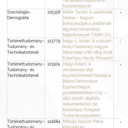
Társadalomtudományi
Kutatóközpont)
Szociológia–
125358
Keller Tamás: A padtársak
48
Demográfia
hatása – hogyan
befolyásoljak a padtársak
egymás tanulmányi
teljesítményét (TÁRKI Zrt)
Történettudomány–
123779
Nagy-L. István: A császári-
36
Tudomány- és
királyi hadsereg magyar
Technikatörténet
tábornokai 1787-1815 (Gróf
Esterházy Károly Múzeum)
Történettudomány–
123974
Hegyi Ádám: A
48
Tudomány- és
mindennapi élet
Technikatörténet
egyháztörténeti forrásai a
Békési Református
Egyházmegye
gyülekezeteiben 1711 –
1821 között: digitális
dokumentációs tár
kialakítása (Szegedi
Tudományegyetem)
Történettudomány–
124684
Mátyás-Rausch Petra:
48
Tudomány- és
Kincstári és