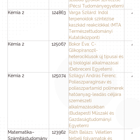
(Pécsi Tudományegyetem)
Kémia 2
124863
Varga Szilárd: Indol
48
terpenoidok szintézise
kaszkád reakciókkal (MTA
Természettudományi
Kutatóközpont)
Kémia 2
125067
Bokor Éva: C-
48
Glikopiranozil-
heterociklusok új típusai és
új biológiai alkalmazásai
(Debreceni Egyetem)
Kémia 2
125074
Szilágyi András Ferenc:
48
Poliaszparaginsav és
poliaszpartamid polimerek
hatóanyag-leadás céljára
szemészeti
alkalmazásokban
(Budapesti Műszaki és
Gazdaságtudományi
Egyetem)
Matematika–
123962
Ráth Balázs: Véletlen
48
Számítástudomány
térbeli folyamatok és