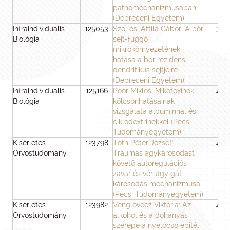
pathomechanizmusában
(Debreceni Egyetem)
Infraindividuális
125053
Szöllősi Attila Gábor: A bőr
36
Biológia
sejt-függő
mikrokörnyezetének
hatása a bőr rezidens
dendritikus sejtjeire
(Debreceni Egyetem)
Infraindividuális
125166
Poór Miklós: Mikotoxinok
48
Biológia
kölcsönhatásainak
vizsgálata albuminnal és
ciklodextrinekkel (Pécsi
Tudományegyetem)
Kísérletes
123798
Tóth Péter József:
48
Orvostudomány
Traumás agykárosodást
követő autoregulációs
zavar és vér-agy gát
károsodás mechanizmusai
(Pécsi Tudományegyetem)
Kísérletes
123982
Venglovecz Viktória: Az
48
Orvostudomány
alkohol és a dohányás
szerepe a nyelőcső epitél