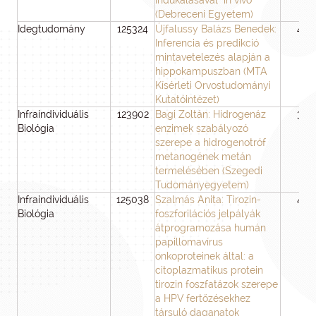
indukálásávál in vivo
(Debreceni Egyetem)
Idegtudomány
125324
Újfalussy Balázs Benedek:
48
Inferencia és predikció
mintavetelezés alapján a
hippokampuszban (MTA
Kísérleti Orvostudományi
Kutatóintézet)
Infraindividuális
123902
Bagi Zoltán: Hidrogenáz
36
Biológia
enzimek szabályozó
szerepe a hidrogenotróf
metanogének metán
termelésében (Szegedi
Tudományegyetem)
Infraindividuális
125038
Szalmás Anita: Tirozin-
48
Biológia
foszforilációs jelpályák
átprogramozása humán
papillomavírus
onkoproteinek által: a
citoplazmatikus protein
tirozin foszfatázok szerepe
a HPV fertőzésekhez
társuló daganatok