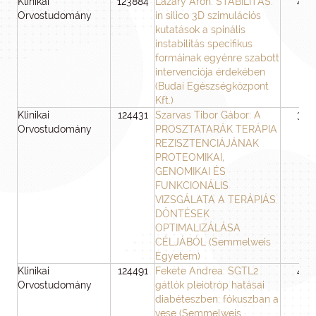
Klinikai
123884
Lazáry Áron: STABILITÁS:
48
Orvostudomány
in silico 3D szimulációs
kutatások a spinális
instabilitás specifikus
formáinak egyénre szabott
intervenciója érdekében
(Budai Egészségközpont
Kft.)
Klinikai
124431
Szarvas Tibor Gábor: A
36
Orvostudomány
PROSZTATARÁK TERÁPIA
REZISZTENCIÁJÁNAK
PROTEOMIKAI,
GENOMIKAI ÉS
FUNKCIONÁLIS
VIZSGÁLATA A TERÁPIÁS
DÖNTÉSEK
OPTIMALIZÁLÁSA
CÉLJÁBÓL (Semmelweis
Egyetem)
Klinikai
124491
Fekete Andrea: SGTL2
48
Orvostudomány
gátlók pleiotróp hatásai
diabéteszben: fókuszban a
vese (Semmelweis