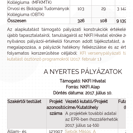
Kollégiuma (MFKMTK)
Orvosi és Biológiai Tudományok
103
29
3 142 92
Kollégiuma (OBTK)
Összesen
326
108
9 139 0
Az alapkutatást támogató pályázati konstrukciók értékelési 
újabb tapasztalatairól, tanulságairól az NKFI Hivatal elnöke 201
nyilvános pályázói-értékelői fórumon adott tájékoztatást, a jövő
megalapozása, a pályázók hatékony felkészülése és az értéke
folyamatos korszerűsítése céljából:
KFI versenypályázati tükö
kutatást ösztönző programokról (2017. február 1.
)
A NYERTES PÁLYÁZATOK
Támogató: NKFI Hivatal
Forrás: NKFI Alap
Döntés dátuma: 2017. július 10.
Szakértői testület
Projekt
Vezető kutató/Projekt
Futami
azonosító
címe/Kutatóhely
(hó)
száma
A projektek további adatai
az EPR-ben (hozzáférhetők
2017. július 14-től)
Állam- és
123907
Sebők Miklós: A
24