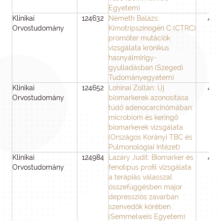
Egyetem)
Klinikai
124632
Németh Balázs:
48
Orvostudomány
Kimotripszinogén C (CTRC)
promóter mutációk
vizsgálata krónikus
hasnyálmirigy-
gyulladásban (Szegedi
Tudományegyetem)
Klinikai
124652
Lohinai Zoltán: Új
48
Orvostudomány
biomarkerek azonosítása
tüdő adenocarcinómában:
microbiom és keringő
biomarkerek vizsgálata
(Országos Korányi TBC és
Pulmonológiai Intézet)
Klinikai
124984
Lazáry Judit: Biomarker és
48
Orvostudomány
fenotípus profil vizsgálata
a terápiás válasszal
összefüggésben major
depressziós zavarban
szenvedők körében
(Semmelweis Egyetem)