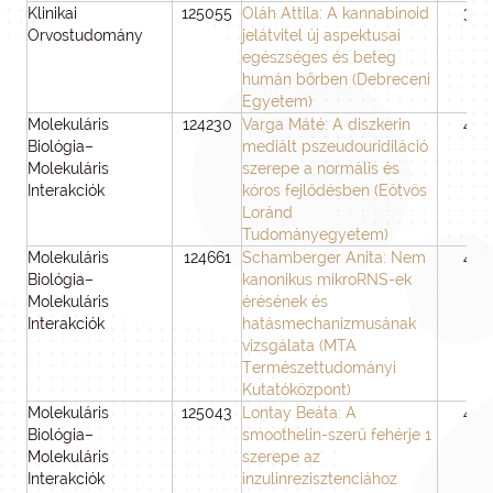
Klinikai
125055
Oláh Attila: A kannabinoid
36
Orvostudomány
jelátvitel új aspektusai
egészséges és beteg
humán bőrben (Debreceni
Egyetem)
Molekuláris
124230
Varga Máté: A diszkerin
48
Biológia–
mediált pszeudouridiláció
Molekuláris
szerepe a normális és
Interakciók
kóros fejlődésben (Eötvös
Loránd
Tudományegyetem)
Molekuláris
124661
Schamberger Anita: Nem
48
Biológia–
kanonikus mikroRNS-ek
Molekuláris
érésének és
Interakciók
hatásmechanizmusának
vizsgálata (MTA
Természettudományi
Kutatóközpont)
Molekuláris
125043
Lontay Beáta: A
48
Biológia–
smoothelin-szerű fehérje 1
Molekuláris
szerepe az
Interakciók
inzulinrezisztenciához