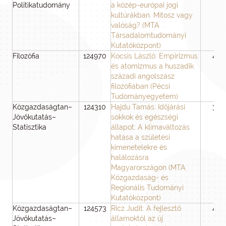
Politikatudomány
a közép-európai jogi
kultúrákban. Mítosz vagy
valóság? (MTA
Társadalomtudományi
Kutatóközpont)
Filozófia
124970
Kocsis László: Empirizmus
48
és atomizmus a huszadik
századi angolszász
filozófiában (Pécsi
Tudományegyetem)
Közgazdaságtan–
124310
Hajdu Tamás: Időjárási
36
Jövőkutatás–
sokkok és egészségi
Statisztika
állapot: A klímaváltozás
hatása a születési
kimenetelekre és
halálozásra
Magyarországon (MTA
Közgazdaság- és
Regionális Tudományi
Kutatóközpont)
Közgazdaságtan–
124573
Ricz Judit: A fejlesztő
48
Jövőkutatás–
államoktól az új