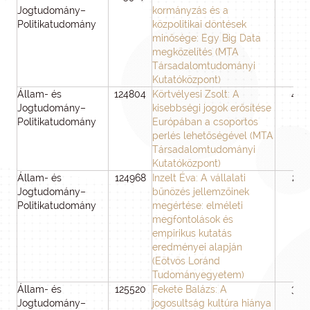
Jogtudomány–
kormányzás és a
Politikatudomány
közpolitikai döntések
minősége: Egy Big Data
megközelítés (MTA
Társadalomtudományi
Kutatóközpont)
Állam- és
124804
Körtvélyesi Zsolt: A
48
Jogtudomány–
kisebbségi jogok erősítése
Politikatudomány
Európában a csoportos
perlés lehetőségével (MTA
Társadalomtudományi
Kutatóközpont)
Állam- és
124968
Inzelt Éva: A vállalati
24
Jogtudomány–
bűnözés jellemzőinek
Politikatudomány
megértése: elméleti
megfontolások és
empirikus kutatás
eredményei alapján
(Eötvös Loránd
Tudományegyetem)
Állam- és
125520
Fekete Balázs: A
36
Jogtudomány–
jogosultság kultúra hiánya