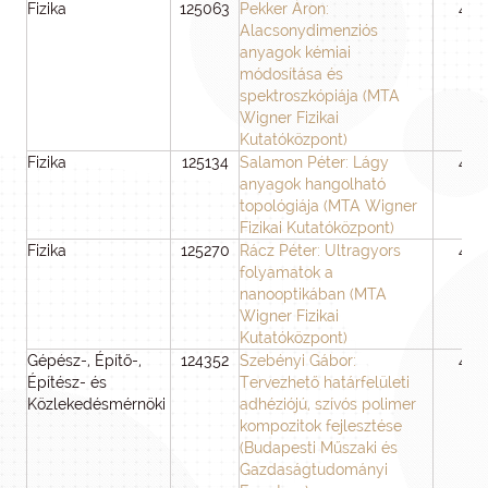
Fizika
125063
Pekker Áron:
48
Alacsonydimenziós
anyagok kémiai
módosítása és
spektroszkópiája (MTA
Wigner Fizikai
Kutatóközpont)
Fizika
125134
Salamon Péter: Lágy
48
anyagok hangolható
topológiája (MTA Wigner
Fizikai Kutatóközpont)
Fizika
125270
Rácz Péter: Ultragyors
45
folyamatok a
nanooptikában (MTA
Wigner Fizikai
Kutatóközpont)
Gépész-, Építő-,
124352
Szebényi Gábor:
48
Építész- és
Tervezhető határfelületi
Közlekedésmérnöki
adhéziójú, szívós polimer
kompozitok fejlesztése
(Budapesti Műszaki és
Gazdaságtudományi