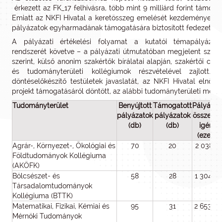
érkezett az FK_17 felhívásra, több mint 9 milliárd forint támoga
Emiatt az NKFI Hivatal a keretösszeg emelését kezdeményezte
pályázatok egyharmadának támogatására biztosított fedezetet.
A pályázati értékelési folyamat a kutatói témapályázato
rendszerét követve – a pályázati útmutatóban megjelent szem
szerint, külső anonim szakértők bírálatai alapján, szakértői csop
és tudományterületi kollégiumok részvételével zajlott.
döntéselőkészítő testületek javaslatát, az NKFI Hivatal elnöke
projekt támogatásáról döntött, az alábbi tudományterületi mego
Tudományterület
Benyújtott
Támogatott
Pályázat
pályázatok
pályázatok
összesíte
(db)
(db)
igénye
(ezer Ft
Agrár-, Környezet-, Ökológiai és
70
20
2 038 51
Földtudományok Kollégiuma
(AKÖFK)
Bölcsészet- és
58
28
1 304 4
Társadalomtudományok
Kollégiuma (BTTK)
Matematikai, Fizikai, Kémiai és
95
31
2 653 0
Mérnöki Tudományok