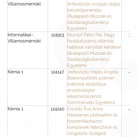
Villamosmérnöki
Artikulációs mozgás alapú
beszédgenerálás
(Budapesti Műszaki és
Gazdaságtudományi
Egyetem)
Informatikai–
124913
Stumpf Péter Pál: Nagy
36
Villamosmérnöki
fordulatszámú villamos
hajtások irányítási kérdései
(Budapesti Műszaki és
Gazdaságtudományi
Egyetem)
Kémia 1
124147
Jedlovszky-Hajdú Angéla:
48
Biokompatibilis polimer
mátrixok előállítása
orvosbiológiai
alkalmazásokhoz
(Semmelweis Egyetem)
Kémia 1
124240
Enyedy Éva Anna:
48
Rákellenes platinafém és
tioszemikarbazon
komplexek fejlesztése és
vizsgálata (Szegedi