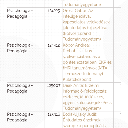
Tudományegyetem)
Pszichológia–
124225
Orosz Gábor: Az
36
Pedagógia
intelligenciával
kapcsolatos vélekedések
jelentudatos fejlesztése
(Eötvös Loránd
Tudományegyetem)
Pszichológia–
124412
Kóbor Andrea:
48
Pedagógia
Probabilisztikus
szekvenciatanulás a
döntéshozatalban: EKP és
fMRI tanulmányok (MTA
Természettudományi
Kutatóközpont)
Pszichológia–
125007
Deák Anita: Érzelmi
36
Pedagógia
információ-feldolgozás:
észlelés, (át)értékelés,
egyéni különbségek (Pécsi
Tudományegyetem)
Pszichológia–
125316
Boda-Ujlaky Judit:
36
Pedagógia
Éntudatos érzelmek
szerepe a perceptuális