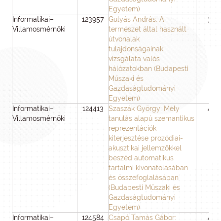
Egyetem)
Informatikai–
123957
Gulyás András: A
36
Villamosmérnöki
természet által használt
útvonalak
tulajdonságainak
vizsgálata valós
hálózatokban (Budapesti
Műszaki és
Gazdaságtudományi
Egyetem)
Informatikai–
124413
Szaszák György: Mély
48
Villamosmérnöki
tanulás alapú szemantikus
reprezentációk
kiterjesztése prozódiai-
akusztikai jellemzőkkel
beszéd automatikus
tartalmi kivonatolásában
és összefoglalásában
(Budapesti Műszaki és
Gazdaságtudományi
Egyetem)
Informatikai–
124584
Csapó Tamás Gábor:
48