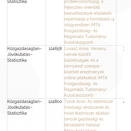
Statisztika
protekcionizmusig: a
fejlesztés-orientált
beavatkozások átalakuló
repertoárja a formálódó új
világrendben (MTA
Közgazdaság- és
Regionális Tudományi
Kutatóközpont)
Közgazdaságtan–
124658
Lovász Anna: Verseny,
36
Jövőkutatás–
nemek közötti
Statisztika
különbségek, és a
környezet szerepe -
kísérleti eredmények
online játékokból (MTA
Közgazdaság- és
Regionális Tudományi
Kutatóközpont)
Közgazdaságtan–
124800
Török Áron: Az élelmiszer
48
Jövőkutatás–
minőségi rendszerek és
Statisztika
rövid élelmiszer ellátási
láncok gazdasági és
társadalmi hatásai
Magyarországon