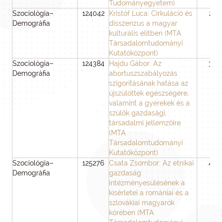
Tudományegyetem)
Szociológia–
124042
Kristóf Luca: Cirkuláció és
24
Demográfia
disszenzus a magyar
kulturális elitben (MTA
Társadalomtudományi
Kutatóközpont)
Szociológia–
124384
Hajdu Gábor: Az
36
Demográfia
abortuszszabályozás
szigorításának hatása az
újszülöttek egészségére,
valamint a gyerekek és a
szülők gazdasági,
társadalmi jellemzőire
(MTA
Társadalomtudományi
Kutatóközpont)
Szociológia–
125276
Csata Zsombor: Az etnikai
48
Demográfia
gazdaság
intézményesülésének a
kísérletei a romániai és a
szlovákiai magyarok
körében (MTA