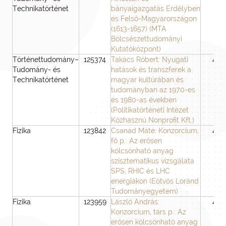
Technikatörténet
bányaigazgatás Erdélyben
és Felső-Magyarországon
(1613-1657) (MTA
Bölcsészettudományi
Kutatóközpont)
Történettudomány–
125374
Takács Róbert: Nyugati
48
Tudomány- és
hatások és transzferek a
Technikatörténet
magyar kultúrában és
tudományban az 1970-es
és 1980-as években
(Politikatörténeti Intézet
Közhasznú Nonprofit Kft.)
Fizika
123842
Csanád Máté: Konzorcium,
48
fő p.: Az erősen
kölcsönható anyag
szisztematikus vizsgálata
SPS, RHIC és LHC
energiákon (Eötvös Loránd
Tudományegyetem)
Fizika
123959
László András:
48
Konzorcium, társ p.: Az
erősen kölcsönható anyag