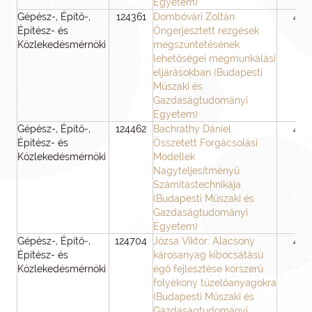
Egyetem)
Gépész-, Építő-,
124361
Dombóvári Zoltán:
48
Építész- és
Öngerjesztett rezgések
Közlekedésmérnöki
megszüntetésének
lehetőségei megmunkálási
eljárásokban (Budapesti
Műszaki és
Gazdaságtudományi
Egyetem)
Gépész-, Építő-,
124462
Bachrathy Dániel:
48
Építész- és
Összetett Forgácsolási
Közlekedésmérnöki
Modellek
Nagyteljesítményű
Számítástechnikája
(Budapesti Műszaki és
Gazdaságtudományi
Egyetem)
Gépész-, Építő-,
124704
Józsa Viktor: Alacsony
48
Építész- és
károsanyag kibocsátású
Közlekedésmérnöki
égő fejlesztése korszerű
folyékony tüzelőanyagokra
(Budapesti Műszaki és
Gazdaságtudományi