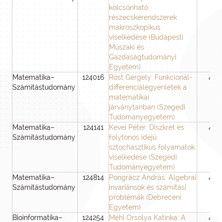
kölcsönható
részecskerendszerek
makroszkopikus
viselkedése (Budapesti
Műszaki és
Gazdaságtudományi
Egyetem)
Matematika–
124016
Röst Gergely: Funkcionál-
48
Számítástudomány
differenciálegyenletek a
matematikai
járványtanban (Szegedi
Tudományegyetem)
Matematika–
124141
Kevei Péter: Diszkrét és
48
Számítástudomány
folytonos idejű
sztochasztikus folyamatok
viselkedése (Szegedi
Tudományegyetem)
Matematika–
124814
Pongrácz András: Algebrai
48
Számítástudomány
invariánsok és számítási
problémák (Debreceni
Egyetem)
Bioinformatika–
124254
Méhi Orsolya Katinka: A
48