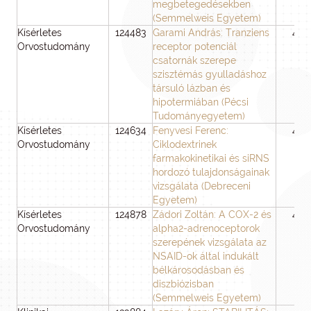
megbetegedésekben
(Semmelweis Egyetem)
Kísérletes
124483
Garami András: Tranziens
48
Orvostudomány
receptor potenciál
csatornák szerepe
szisztémás gyulladáshoz
társuló lázban és
hipotermiában (Pécsi
Tudományegyetem)
Kísérletes
124634
Fenyvesi Ferenc:
48
Orvostudomány
Ciklodextrinek
farmakokinetikai és siRNS
hordozó tulajdonságainak
vizsgálata (Debreceni
Egyetem)
Kísérletes
124878
Zádori Zoltán: A COX-2 és
48
Orvostudomány
alpha2-adrenoceptorok
szerepének vizsgálata az
NSAID-ok által indukált
bélkárosodásban és
diszbiózisban
(Semmelweis Egyetem)