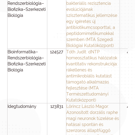
Rendszerbiológia–
bakteriális rezisztencia
Biofizika–Szerkezeti
evolúciójának
Biológia
szisztematikus jellemzése
egy ígéretes új
antibiotikumcsoporttal, a
peptidomimetikumokkal
szemben (MTA Szegedi
Biológiai Kutatóközpont)
Bioinformatika–
124527
Tóth Judit: dNTP
48
Rendszerbiológia–
homeosztatikus hálózatok
Biofizika–Szerkezeti
kvantitatív rekonstrukciója:
Biológia
rákellenes és
antimikrobiális kutatást
támogató alkalmazás
fejlesztése (MTA
Természettudományi
Kutatóközpont)
Idegtudomány
123831
Lőrincz László Magor:
48
Azonosított dorzális raphe
magi neuronok tüzelése és
hatásai spontán és
szenzoros állaptfüggő