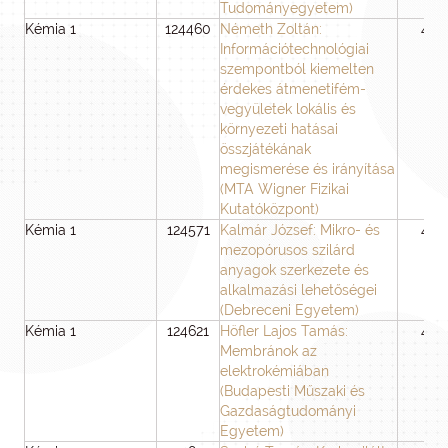
Tudományegyetem)
Kémia 1
124460
Németh Zoltán:
48
Információtechnológiai
szempontból kiemelten
érdekes átmenetifém-
vegyületek lokális és
környezeti hatásai
összjátékának
megismerése és irányítása
(MTA Wigner Fizikai
Kutatóközpont)
Kémia 1
124571
Kalmár József: Mikro- és
48
mezopórusos szilárd
anyagok szerkezete és
alkalmazási lehetőségei
(Debreceni Egyetem)
Kémia 1
124621
Höfler Lajos Tamás:
48
Membránok az
elektrokémiában
(Budapesti Műszaki és
Gazdaságtudományi
Egyetem)