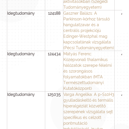
aktivitásokban (Szegedi
Tudományegyetem)
Idegtudomány
124188
Gaszner Balázs: A
48
Parkinson-kórhoz társuló
hangulatzavar és a
centrális projekciójú
Edinger-Westphal mag
kapcsolatának vizsgálata
(Pécsi Tudományegyetem)
Idegtudomány
124434
Mátyás Ferenc:
48
Középvonali thalamikus
hálózatok szerepe félelmi
és szorongásos
folyamatokban (MTA
Természettudományi
Kutatóközpont)
Idegtudomány
125035
Varga Angelika: A p-S10H3
48
gyulladáskeltő és termális
hiperalgéziát közvetítő
szerepének vizsgálata sejt
specifikus és célzott
pontmutáció