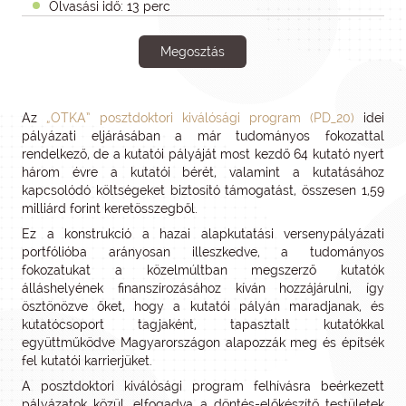
Olvasási idő: 13 perc
Megosztás
Az
„OTKA” posztdoktori kiválósági program (PD_20)
idei
pályázati eljárásában a már tudományos fokozattal
rendelkező, de a kutatói pályáját most kezdő 64 kutató nyert
három évre a kutatói bérét, valamint a kutatásához
kapcsolódó költségeket biztosító támogatást, összesen 1,59
milliárd forint keretösszegből.
Ez a konstrukció a hazai alapkutatási versenypályázati
portfólióba arányosan illeszkedve, a tudományos
fokozatukat a közelmúltban megszerző kutatók
álláshelyének finanszírozásához kíván hozzájárulni, így
ösztönözve őket, hogy a kutatói pályán maradjanak, és
kutatócsoport tagjaként, tapasztalt kutatókkal
együttműködve Magyarországon alapozzák meg és építsék
fel kutatói karrierjüket.
A posztdoktori kiválósági program felhívásra beérkezett
pályázatok közül, elfogadva a döntés-előkészítő testületek