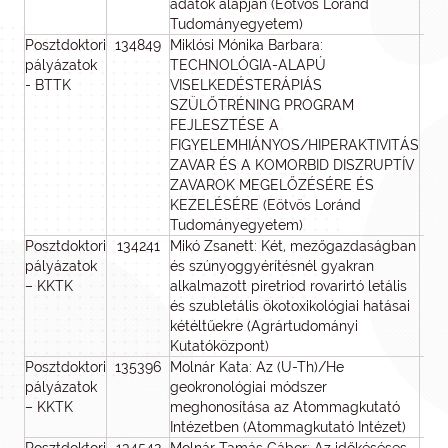
adatok alapján (Eötvös Loránd
Tudományegyetem)
Posztdoktori
134849
Miklósi Mónika Barbara:
pályázatok
TECHNOLÓGIA-ALAPÚ
- BTTK
VISELKEDÉSTERÁPIÁS
SZÜLŐTRÉNING PROGRAM
FEJLESZTÉSE A
FIGYELEMHIÁNYOS/HIPERAKTIVITÁS
ZAVAR ÉS A KOMORBID DISZRUPTÍV
ZAVAROK MEGELŐZÉSÉRE ÉS
KEZELÉSÉRE (Eötvös Loránd
Tudományegyetem)
Posztdoktori
134241
Mikó Zsanett: Két, mezőgazdaságban
pályázatok
és szúnyoggyérítésnél gyakran
– KKTK
alkalmazott piretriod rovarirtó letális
és szubletális ökotoxikológiai hatásai
kétéltűekre (Agrártudományi
Kutatóközpont)
Posztdoktori
135396
Molnár Kata: Az (U-Th)/He
pályázatok
geokronológiai módszer
– KKTK
meghonosítása az Atommagkutató
Intézetben (Atommagkutató Intézet)