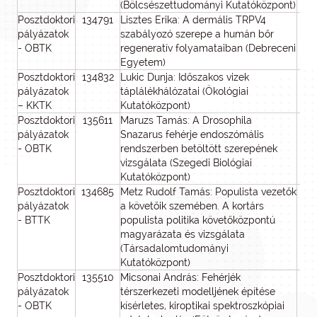
(Bölcsészettudományi Kutatóközpont)
Posztdoktori
134791
Lisztes Erika: A dermális TRPV4
pályázatok
szabályozó szerepe a humán bőr
- OBTK
regeneratív folyamataiban (Debreceni
Egyetem)
Posztdoktori
134832
Lukic Dunja: Időszakos vizek
pályázatok
táplálékhálózatai (Ökológiai
– KKTK
Kutatóközpont)
Posztdoktori
135611
Maruzs Tamás: A Drosophila
pályázatok
Snazarus fehérje endoszómális
- OBTK
rendszerben betöltött szerepének
vizsgálata (Szegedi Biológiai
Kutatóközpont)
Posztdoktori
134685
Metz Rudolf Tamás: Populista vezetők
pályázatok
a követőik szemében. A kortárs
- BTTK
populista politika követőközpontú
magyarázata és vizsgálata
(Társadalomtudományi
Kutatóközpont)
Posztdoktori
135510
Micsonai András: Fehérjék
pályázatok
térszerkezeti modelljének építése
- OBTK
kísérletes, kiroptikai spektroszkópiai