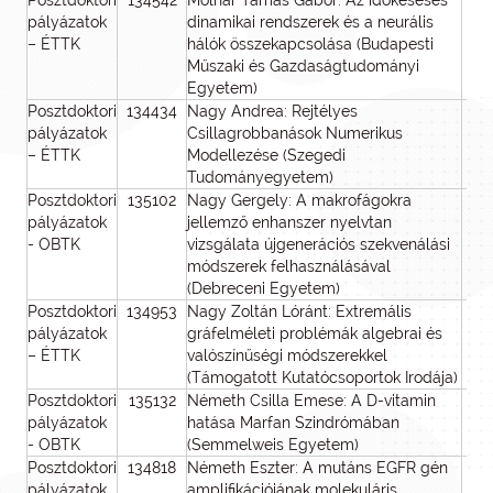
Posztdoktori
134542
Molnár Tamás Gábor: Az időkéséses
pályázatok
dinamikai rendszerek és a neurális
– ÉTTK
hálók összekapcsolása (Budapesti
Műszaki és Gazdaságtudományi
Egyetem)
Posztdoktori
134434
Nagy Andrea: Rejtélyes
pályázatok
Csillagrobbanások Numerikus
– ÉTTK
Modellezése (Szegedi
Tudományegyetem)
Posztdoktori
135102
Nagy Gergely: A makrofágokra
pályázatok
jellemző enhanszer nyelvtan
- OBTK
vizsgálata újgenerációs szekvenálási
módszerek felhasználásával
(Debreceni Egyetem)
Posztdoktori
134953
Nagy Zoltán Lóránt: Extremális
pályázatok
gráfelméleti problémák algebrai és
– ÉTTK
valószínűségi módszerekkel
(Támogatott Kutatócsoportok Irodája)
Posztdoktori
135132
Németh Csilla Emese: A D-vitamin
pályázatok
hatása Marfan Szindrómában
- OBTK
(Semmelweis Egyetem)
Posztdoktori
134818
Németh Eszter: A mutáns EGFR gén
pályázatok
amplifikációjának molekuláris