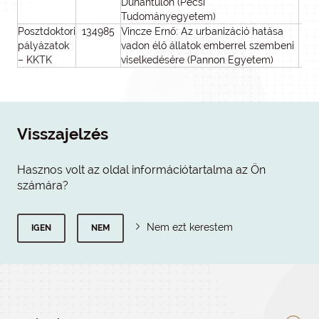
Dunántúlon (Pécsi
Tudományegyetem)
Posztdoktori
134985
Vincze Ernő: Az urbanizáció hatása
pályázatok
vadon élő állatok emberrel szembeni
– KKTK
viselkedésére (Pannon Egyetem)
Visszajelzés
Hasznos volt az oldal információtartalma az Ön
számára?
Nem ezt kerestem
IGEN
NEM