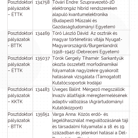
Posztdoktori
134758
Tóvári Endre: Szupravezető-2D
pályázatok
elektrongáz hibrid rendszereken
– ÉTTK
alapuló kvantumelektronika
(Budapesti Műszaki és
Gazdaságtudományi Egyetem)
Posztdoktori
134469
Törő László Dávid: Az osztrák és
pályázatok
magyar történetírás vitája Nyugat-
- BTTK
Magyarországról/Burgenlandról
(1918–1945) (Debreceni Egyetem)
Posztdoktori
135037
Török Gergely Tihamér: Sarkantyúk
pályázatok
okozta összetett morfodinamikai
– ÉTTK
folyamatok nagyizekre gyakorolt
hatásának vizsgálata (Támogatott
Kutatócsoportok Irodája)
Posztdoktori
134483
Üveges Bálint: Mérgező megszállók:
pályázatok
Invazív állatfajok méregtermelésének
– KKTK
adaptív változása (Agrártudományi
Kutatóközpont)
Posztdoktori
135651
Varga Anna: Közös erdő- és
pályázatok
legelőhasználat megváltozásának táji
- BTTK
és társadalmi folyamatai a 18. és 19.
században és jelenkori hatásai a Dél-