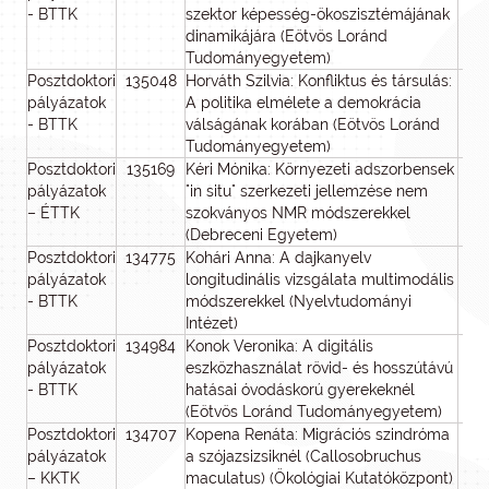
- BTTK
szektor képesség-ökoszisztémájának
dinamikájára (Eötvös Loránd
Tudományegyetem)
Posztdoktori
135048
Horváth Szilvia: Konfliktus és társulás:
pályázatok
A politika elmélete a demokrácia
- BTTK
válságának korában (Eötvös Loránd
Tudományegyetem)
Posztdoktori
135169
Kéri Mónika: Környezeti adszorbensek
pályázatok
"in situ" szerkezeti jellemzése nem
– ÉTTK
szokványos NMR módszerekkel
(Debreceni Egyetem)
Posztdoktori
134775
Kohári Anna: A dajkanyelv
pályázatok
longitudinális vizsgálata multimodális
- BTTK
módszerekkel (Nyelvtudományi
Intézet)
Posztdoktori
134984
Konok Veronika: A digitális
pályázatok
eszközhasználat rövid- és hosszútávú
- BTTK
hatásai óvodáskorú gyerekeknél
(Eötvös Loránd Tudományegyetem)
Posztdoktori
134707
Kopena Renáta: Migrációs szindróma
pályázatok
a szójazsizsiknél (Callosobruchus
– KKTK
maculatus) (Ökológiai Kutatóközpont)