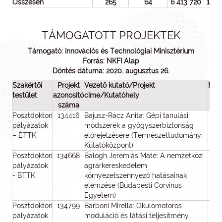
Összesen
265
64
6 413 720
1 58
TÁMOGATOTT PROJEKTEK
Támogató: Innovációs és Technológiai Minisztérium
Forrás: NKFI Alap
Döntés dátuma: 2020. augusztus 26.
Szakértői
Projekt
Vezető kutató/Projekt
Fut
testület
azonosító
címe/Kutatóhely
(
száma
Posztdoktori
134416
Bajusz-Rácz Anita: Gépi tanulási
pályázatok
módszerek a gyógyszerbiztonság
– ÉTTK
előrejelzésére (Természettudományi
Kutatóközpont)
Posztdoktori
134668
Balogh Jeremiás Máté: A nemzetközi
pályázatok
agrárkereskedelem
- BTTK
környezetszennyező hatásainak
elemzése (Budapesti Corvinus
Egyetem)
Posztdoktori
134799
Barboni Mirella: Okulomotoros
pályázatok
moduláció és látási teljesítmény