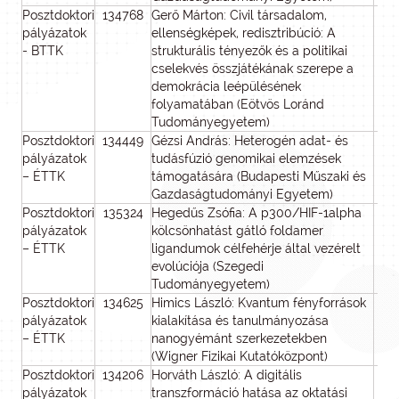
Posztdoktori
134768
Gerő Márton: Civil társadalom,
pályázatok
ellenségképek, redisztribúció: A
- BTTK
strukturális tényezők és a politikai
cselekvés összjátékának szerepe a
demokrácia leépülésének
folyamatában (Eötvös Loránd
Tudományegyetem)
Posztdoktori
134449
Gézsi András: Heterogén adat- és
pályázatok
tudásfúzió genomikai elemzések
– ÉTTK
támogatására (Budapesti Műszaki és
Gazdaságtudományi Egyetem)
Posztdoktori
135324
Hegedűs Zsófia: A p300/HIF-1alpha
pályázatok
kölcsönhatást gátló foldamer
– ÉTTK
ligandumok célfehérje által vezérelt
evolúciója (Szegedi
Tudományegyetem)
Posztdoktori
134625
Himics László: Kvantum fényforrások
pályázatok
kialakítása és tanulmányozása
– ÉTTK
nanogyémánt szerkezetekben
(Wigner Fizikai Kutatóközpont)
Posztdoktori
134206
Horváth László: A digitális
pályázatok
transzformáció hatása az oktatási