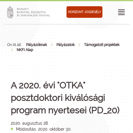
HORIZONT JOGSEGÉLY
Ön itt áll:
Pályázóknak
Pályázatok
Támogatott projektek
NKFI Alap
A 2020. évi "OTKA"
posztdoktori kiválósági
program nyertesei (PD_20)
2020. augusztus 28.
Módosítás: 2020. október 30.