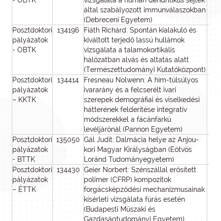
- OBTK
vizsgálata a humán dendritikus sejtek
által szabályozott immunválaszokban
(Debreceni Egyetem)
Posztdoktori
134196
Fiáth Richárd: Spontán kialakuló és
pályázatok
kiváltott terjedő lassú hullámok
- OBTK
vizsgálata a talamokortikális
hálózatban alvás és altatás alatt
(Természettudományi Kutatóközpont)
Posztdoktori
134414
Fresneau Nolwenn: A hím-túlsúlyos
pályázatok
ivararány és a felcserélt ivari
– KKTK
szerepek demográfiai és viselkedési
hátterének felderítése integratív
módszerekkel a fácánfarkú
levéljárónál (Pannon Egyetem)
Posztdoktori
135050
Gál Judit: Dalmácia helye az Anjou-
pályázatok
kori Magyar Királyságban (Eötvös
- BTTK
Loránd Tudományegyetem)
Posztdoktori
134430
Geier Norbert: Szénszállal erősített
pályázatok
polimer (CFRP) kompozitok
– ÉTTK
forgácsképződési mechanizmusainak
kísérleti vizsgálata fúrás esetén
(Budapesti Műszaki és
Gazdaságtudományi Egyetem)