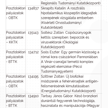
Regionális Tudományi Kutatóközpont)
Posztdoktori
134837
Skrapits Katalin: A rosztrális
pályázatok
hipotalamikus kisspeptin idegsejtek
- OBTK
szerepének vizsgálata emberben
(Kísérleti Orvostudományi
Kutatóintézet)
Posztdoktori
135143
Soltész Zoltán: Csípőszúnyogok
pályázatok
kettős szerepben: beporzók és
– KKTK
vírusvektorok (Ökológiai
Kutatóközpont)
Posztdoktori
134712
Soós Eszter: Egy germán közösség a
pályázatok
római kora császárkori Pannoniában.
- BTTK
A Vinár-cseraljai temető komplex
régészeti elemzése (Pécsi
Tudományegyetem)
Posztdoktori
134195
Szittner Zoltán: Új biofizikai
pályázatok
módszerek a fehérvérsejtek antigén-
- OBTK
felismerésének kimutatásában
(Energiatudományi Kutatóközpont)
Posztdoktori
134910
Tarbay János Gábor: Késő bronzkori
pályázatok
dunántúli fegyverek technológiája,
- BTTK
használata és manipulációja (Magyar