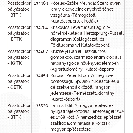
Posztdoktori
134389
Köteles-Szőke Melinda: Szent István
pályázatok
király okleveleinek nyelvtörténeti
- BTTK
vizsgálata (Támogatott
Kutatócsoportok Irodája)
Posztdoktori
134784
Kriskovics Levente: Csillagfolt-
pályázatok
hőmérsékletek a Hertzsprung-Russell
– ÉTTK
diagramon (Csillagászati és
Földtudományi Kutatóközpont)
Posztdoktori
134467
Krüzselyi Dániel: Bazídiumos
pályázatok
gombákból származó antimikrobiális
– KKTK
hatóanyagok a növényvédelemben
(Agrártudományi Kutatóközpont)
Posztdoktori
134858
Kulcsár Péter István: A megnövelt
pályázatok
pontosságú SpCas9 nukleázok és a
- OBTK
célszekvenciák közötti rangsor
jellemzése (Természettudományi
Kutatóközpont)
Posztdoktori
135530
Lantos Edit: A magyar építészek
pályázatok
nyugati tájékozódási lehetőségei 1945
- BTTK
és 1968 közt. A nemzetközi építészeti
szakirodalom hatása a korszak
magyar építészetére