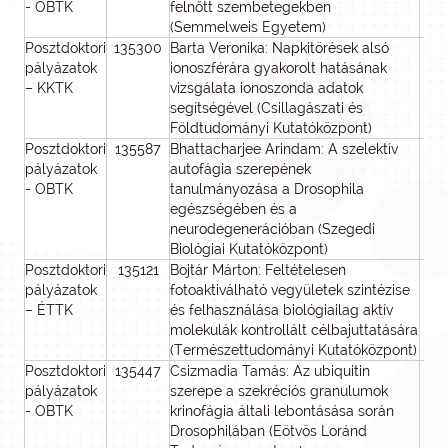
- OBTK
felnőtt szembetegekben
(Semmelweis Egyetem)
Posztdoktori
135300
Barta Veronika: Napkitörések alsó
pályázatok
ionoszférára gyakorolt hatásának
– KKTK
vizsgálata ionoszonda adatok
segítségével (Csillagászati és
Földtudományi Kutatóközpont)
Posztdoktori
135587
Bhattacharjee Arindam: A szelektív
pályázatok
autofágia szerepének
- OBTK
tanulmányozása a Drosophila
egészségében és a
neurodegenerációban (Szegedi
Biológiai Kutatóközpont)
Posztdoktori
135121
Bojtár Márton: Feltételesen
pályázatok
fotoaktiválható vegyületek szintézise
– ÉTTK
és felhasználása biológiailag aktív
molekulák kontrollált célbajuttatására
(Természettudományi Kutatóközpont)
Posztdoktori
135447
Csizmadia Tamás: Az ubiquitin
pályázatok
szerepe a szekréciós granulumok
- OBTK
krinofágia általi lebontásása során
Drosophilában (Eötvös Loránd