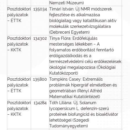
Nemzeti Múzeum)
Posztdoktori
135034
Timári István: Új NMR módszerek
pályázatok
fejlesztése és alkalmazása
– ÉTTK
biológiailag vagy katalitikusan aktív
molekulák szerkezetvizsgálatára
(Debreceni Egyetem)
Posztdoktori
134302
Tinya Flóra: Erdőfelújulás
pályázatok
mesterséges lékekben – A
– KKTK
folyamatos erdőborítást fenntartó
erdőgazdálkodás és a
természetvédelmi célú erdőkezelések
ökológiai megalapozása (Ökológiai
Kutatóközpont)
Posztdoktori
135800
Tompkins Casey: Extremális
pályázatok
problémák hipergráf elméletben és
– ÉTTK
geometriában (Rényi Alfréd
Matematikai Kutatóintézet)
Posztdoktori
134284
Tóth Liliána: Új, Solanum
pályázatok
lycopersicum L. defenzin-szerű
– KKTK
proteinek biofungicid és bioaktivátor
lehetőségei (Szegedi
Tudományegyetem)