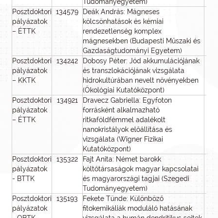
Tudományegyetem)
Posztdoktori
134579
Deák András: Mágneses
pályázatok
kölcsönhatások és kémiai
– ÉTTK
rendezetlenség komplex
mágnesekben (Budapesti Műszaki és
Gazdaságtudományi Egyetem)
Posztdoktori
134242
Dobosy Péter: Jód akkumulációjának
pályázatok
és transzlokációjának vizsgálata
– KKTK
hidrokultúrában nevelt növényekben
(Ökológiai Kutatóközpont)
Posztdoktori
134921
Dravecz Gabriella: Egyfoton
pályázatok
forrásként alkalmazható
– ÉTTK
ritkaföldfémmel adalékolt
nanokristályok előállítása és
vizsgálata (Wigner Fizikai
Kutatóközpont)
Posztdoktori
135322
Fajt Anita: Német barokk
pályázatok
költőtársaságok magyar kapcsolatai
- BTTK
és magyarországi tagjai (Szegedi
Tudományegyetem)
Posztdoktori
135193
Fekete Tünde: Különböző
pályázatok
fitokemikáliák moduláló hatásának