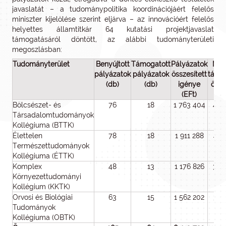
javaslatát – a tudománypolitika koordinációjáért felelős
miniszter kijelölése szerint eljárva – az innovációért felelős
helyettes államtitkár 64 kutatási projektjavaslat
támogatásáról döntött, az alábbi tudományterületi
megoszlásban:
Tudományterület
Benyújtott
Támogatott
Pályázatok
Megí
pályázatok
pályázatok
összesített
támo
(db)
(db)
igénye
össz
(EFt)
(E
Bölcsészet- és
76
18
1 763 404
427
Társadalomtudományok
Kollégiuma (BTTK)
Élettelen
78
18
1 911 288
449
Természettudományok
Kollégiuma (ÉTTK)
Komplex
48
13
1 176 826
327
Környezettudományi
Kollégium (KKTK)
Orvosi és Biológiai
63
15
1 562 202
381
Tudományok
Kollégiuma (OBTK)