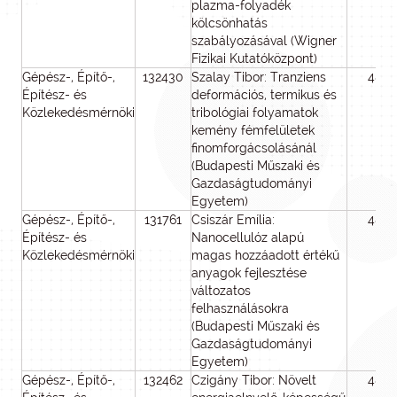
plazma-folyadék
kölcsönhatás
szabályozásával (Wigner
Fizikai Kutatóközpont)
Gépész-, Építő-,
132430
Szalay Tibor: Tranziens
48
Építész- és
deformációs, termikus és
Közlekedésmérnöki
tribológiai folyamatok
kemény fémfelületek
finomforgácsolásánál
(Budapesti Műszaki és
Gazdaságtudományi
Egyetem)
Gépész-, Építő-,
131761
Csiszár Emília:
48
Építész- és
Nanocellulóz alapú
Közlekedésmérnöki
magas hozzáadott értékű
anyagok fejlesztése
változatos
felhasználásokra
(Budapesti Műszaki és
Gazdaságtudományi
Egyetem)
Gépész-, Építő-,
132462
Czigány Tibor: Növelt
48