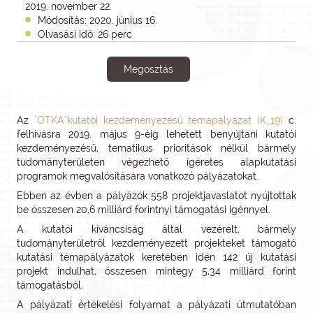
2019. november 22.
Módosítás: 2020. június 16.
Olvasási idő: 26 perc
Megosztás
Az
"OTKA"kutatói kezdeményezésű témapályázat (K_19)
c.
felhívásra 2019. május 9-éig lehetett benyújtani kutatói
kezdeményezésű, tematikus prioritások nélkül bármely
tudományterületen végezhető ígéretes alapkutatási
programok megvalósítására vonatkozó pályázatokat.
Ebben az évben a pályázók 558 projektjavaslatot nyújtottak
be összesen 20,6 milliárd forintnyi támogatási igénnyel.
A kutatói kíváncsiság által vezérelt, bármely
tudományterületről kezdeményezett projekteket támogató
kutatási témapályázatok keretében idén 142 új kutatási
projekt indulhat, összesen mintegy 5,34 milliárd forint
támogatásból.
A pályázati értékelési folyamat a pályázati útmutatóban