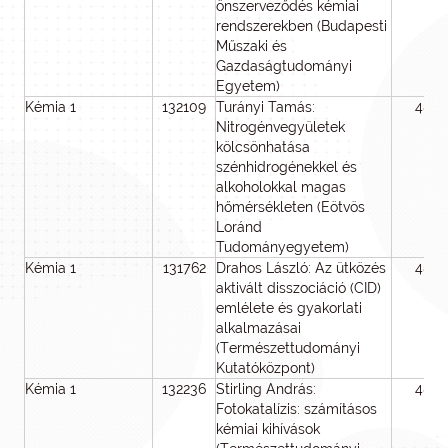
önszerveződés kémiai
rendszerekben (Budapesti
Műszaki és
Gazdaságtudományi
Egyetem)
Kémia 1
132109
Turányi Tamás:
48
Nitrogénvegyületek
kölcsönhatása
szénhidrogénekkel és
alkoholokkal magas
hőmérsékleten (Eötvös
Loránd
Tudományegyetem)
Kémia 1
131762
Drahos László: Az ütközés
48
aktivált disszociáció (CID)
emlélete és gyakorlati
alkalmazásai
(Természettudományi
Kutatóközpont)
Kémia 1
132236
Stirling András:
48
Fotokatalízis: számításos
kémiai kihívások