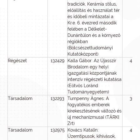
tradíciók. Kerámia stílus,
előállítás és használat tér
és időbeli mintázatai a
Kr.e. 6. évezred második
felében a Délkelet-
Dunántúlon és a környező
régiókban
(Bölcsészettudományi
Kutatóközpont)
Régészet
132429
Kalla Gábor: Az Újasszír
48
Birodalom egy helyi
igazgatási központjának
intenzív régészeti kutatása
(Eötvös Loránd
Tudományegyetem)
Társadalom
132293
Turnpenny Ágnes: A
36
fogyatékos emberek
kirekesztésének változó és
új mechanizmusai (TÁRKI
Zrt)
Társadalom
132975
Kovács Katalin:
40
Üzemtípusok, kihívások,