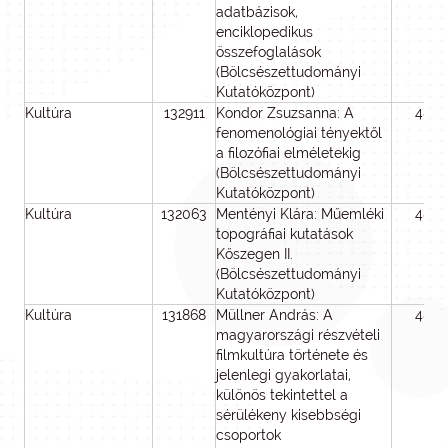
adatbázisok,
enciklopedikus
összefoglalások
(Bölcsészettudományi
Kutatóközpont)
Kultúra
132911
Kondor Zsuzsanna: A
48
fenomenológiai tényektől
a filozófiai elméletekig
(Bölcsészettudományi
Kutatóközpont)
Kultúra
132063
Mentényi Klára: Műemléki
48
topográfiai kutatások
Kőszegen II.
(Bölcsészettudományi
Kutatóközpont)
Kultúra
131868
Müllner András: A
48
magyarországi részvételi
filmkultúra története és
jelenlegi gyakorlatai,
különös tekintettel a
sérülékeny kisebbségi
csoportok