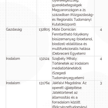
Gyerekegészség,
gyerekbetegségek
Magyarországon a 21.
században (Közgazdaság-
és Regionális Tudományi
Kutatóközpont)
Gazdaság
132805
Máté Domicián:
48
Fenntartható folyékony
bioüzemanyag (bioetanol,
biodízel) előállítása és
multifunkcionális hatása
(Debreceni Egyetem)
Irodalom
132124
Szajbély Mihály:
48
Történetek az irodalom
médiatörténetéből
(Szegedi
Tudományegyetem)
Irodalom
131764
Jákfalvi Magdolna: Az
36
operett újjáépítése.
Játéktörténet az
államosítás és a
forradalom között.
(Bölcsészettudományi