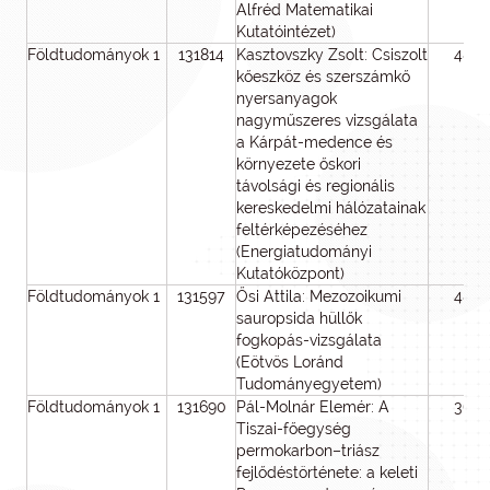
Alfréd Matematikai
Kutatóintézet)
Földtudományok 1
131814
Kasztovszky Zsolt: Csiszolt
48
kőeszköz és szerszámkő
nyersanyagok
nagyműszeres vizsgálata
a Kárpát-medence és
környezete őskori
távolsági és regionális
kereskedelmi hálózatainak
feltérképezéséhez
(Energiatudományi
Kutatóközpont)
Földtudományok 1
131597
Ősi Attila: Mezozoikumi
48
sauropsida hüllők
fogkopás-vizsgálata
(Eötvös Loránd
Tudományegyetem)
Földtudományok 1
131690
Pál-Molnár Elemér: A
36
Tiszai-főegység
permokarbon–triász
fejlődéstörténete: a keleti