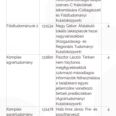
szerves-C frakcióinak
lebomlására (Csillagászati
és Földtudományi
Kutatóközpont)
Földtudományok 2
131534
Nagy Gábor: Átalakuló
48
lokális lakáspiacok hazai
nagyvárosokban
(Közgazdaság- és
Regionális Tudományi
Kutatóközpont)
Komplex
131820
Pásztor László: Térben
48
agrártudomány
nem folytonos
megfigyelésekből
származó másodlagos
információk felhasználása
a talajtakaró egyes
jellemzőire vonatkozó
térbeli predikciókban
(Agrártudományi
Kutatóközpont)
Komplex
131478
Holb Imre János: Pre- és
48
agrártudomány
posztharveszt