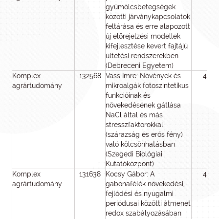
gyümölcsbetegségek
közötti járványkapcsolatok
feltárása és erre alapozott
új előrejelzési modellek
kifejlesztése kevert fajtájú
ültetési rendszerekben
(Debreceni Egyetem)
Komplex
132568
Vass Imre: Növények és
48
agrártudomány
mikroalgák fotoszintetikus
funkcióinak és
növekedésének gátlása
NaCl által és más
stresszfaktorokkal
(szárazság és erős fény)
való kölcsönhatásban
(Szegedi Biológiai
Kutatóközpont)
Komplex
131638
Kocsy Gábor: A
48
agrártudomány
gabonafélék növekedési,
fejlődési és nyugalmi
periódusai közötti átmenet
redox szabályozásában