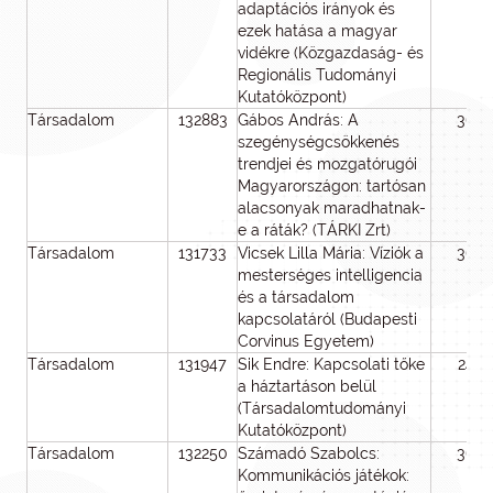
adaptációs irányok és
ezek hatása a magyar
vidékre (Közgazdaság- és
Regionális Tudományi
Kutatóközpont)
Társadalom
132883
Gábos András: A
36
szegénységcsökkenés
trendjei és mozgatórugói
Magyarországon: tartósan
alacsonyak maradhatnak-
e a ráták? (TÁRKI Zrt)
Társadalom
131733
Vicsek Lilla Mária: Víziók a
36
mesterséges intelligencia
és a társadalom
kapcsolatáról (Budapesti
Corvinus Egyetem)
Társadalom
131947
Sik Endre: Kapcsolati tőke
24
a háztartáson belül
(Társadalomtudományi
Kutatóközpont)
Társadalom
132250
Számadó Szabolcs:
36
Kommunikációs játékok: