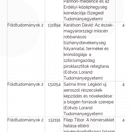
Pannon-medence és az
Erdélyi-középhegység
korrelációja (Szegedi
Tudományegyetem)
Földtudományok 2
131894
Karátson Dávid: Az észak-
48
magyarországi miocén
robbanásos
tűzhányótevékenység
folyamatai, termékei és
kronológiája: a
szilíciumgazdag
piroklasztitok rétegtana
(Eötvös Loránd
Tudományegyetem)
Földtudományok 2
132254
Salma Imre: Légköri új
48
aeroszol részecskék
képződés és növekedése:
a biogén források szerepe
(Eötvös Loránd
Tudományegyetem)
Földtudományok 2
132191
Filep Tibor: A hőmérséklet
48
hatása eltérő
növényborítottságú talajok