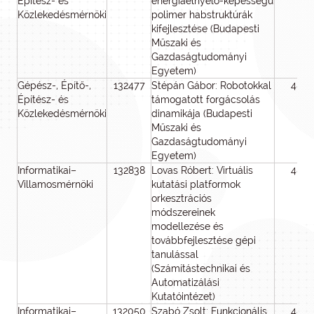
Építész- és
energiaelnyelő-képességű
Közlekedésmérnöki
polimer habstruktúrák
kifejlesztése (Budapesti
Műszaki és
Gazdaságtudományi
Egyetem)
Gépész-, Építő-,
132477
Stépán Gábor: Robotokkal
48
Építész- és
támogatott forgácsolás
Közlekedésmérnöki
dinamikája (Budapesti
Műszaki és
Gazdaságtudományi
Egyetem)
Informatikai–
132838
Lovas Róbert: Virtuális
48
Villamosmérnöki
kutatási platformok
orkesztrációs
módszereinek
modellezése és
továbbfejlesztése gépi
tanulással
(Számítástechnikai és
Automatizálási
Kutatóintézet)
Informatikai–
132050
Szabó Zsolt: Funkcionális
48