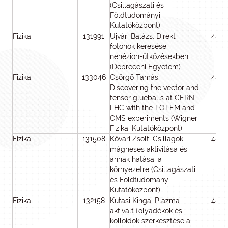
(Csillagászati és
Földtudományi
Kutatóközpont)
Fizika
131991
Ujvári Balázs: Direkt
48
fotonok keresése
nehézion-ütközésekben
(Debreceni Egyetem)
Fizika
133046
Csörgő Tamás:
48
Discovering the vector and
tensor glueballs at CERN
LHC with the TOTEM and
CMS experiments (Wigner
Fizikai Kutatóközpont)
Fizika
131508
Kővári Zsolt: Csillagok
48
mágneses aktivitása és
annak hatásai a
környezetre (Csillagászati
és Földtudományi
Kutatóközpont)
Fizika
132158
Kutasi Kinga: Plazma-
48
aktivált folyadékok és
kolloidok szerkesztése a