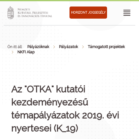
HORIZONT JOGSEGÉLY
Ön itt áll:
Pályázóknak
Pályázatok
Támogatott projektek
NKFI Alap
Az "OTKA" kutatói
kezdeményezésű
témapályázatok 2019. évi
nyertesei (K_19)