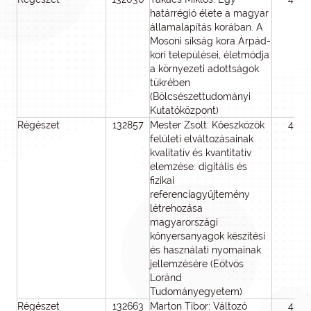
határrégió élete a magyar
államalapítás korában. A
Mosoni síkság kora Árpád-
kori települései, életmódja
a környezeti adottságok
tükrében
(Bölcsészettudományi
Kutatóközpont)
Régészet
132857
Mester Zsolt: Kőeszközök
48
felületi elváltozásainak
kvalitatív és kvantitatív
elemzése: digitális és
fizikai
referenciagyűjtemény
létrehozása
magyarországi
kőnyersanyagok készítési
és használati nyomainak
jellemzésére (Eötvös
Loránd
Tudományegyetem)
Régészet
132663
Marton Tibor: Változó
48