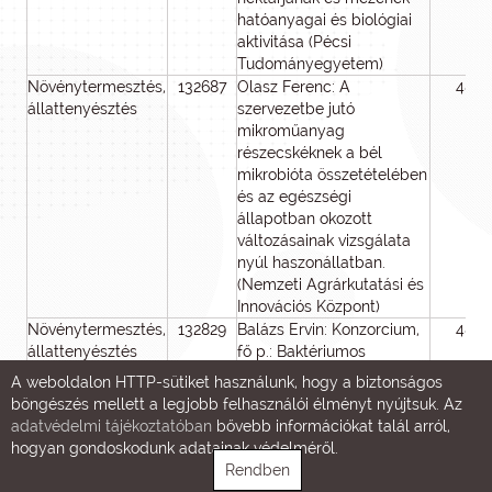
hatóanyagai és biológiai
aktivitása (Pécsi
Tudományegyetem)
Növénytermesztés,
132687
Olasz Ferenc: A
48
állattenyésztés
szervezetbe jutó
mikroműanyag
részecskéknek a bél
mikrobióta összetételében
és az egészségi
állapotban okozott
változásainak vizsgálata
nyúl haszonállatban.
(Nemzeti Agrárkutatási és
Innovációs Központ)
Növénytermesztés,
132829
Balázs Ervin: Konzorcium,
48
állattenyésztés
fő p.: Baktériumos
hervadással szemben
A weboldalon HTTP-sütiket használunk, hogy a biztonságos
ellenálló burgonya
böngészés mellett a legjobb felhasználói élményt nyújtsuk. Az
előállítása fogékonysági
adatvédelmi tájékoztatóban
bővebb információkat talál arról,
gének mutációjával
hogyan gondoskodunk adatainak védelméről.
(Agrártudományi
Rendben
Kutatóközpont)