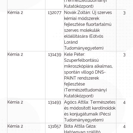
(Természettudományi
Kutatóközpont)
Kémia 2
132077
Novák Zoltán: Új szerves
36
kémiai módszerek
fejlesztése fluortartalmú
szerves molekulák
előállítására (Eötvös
Loránd
Tudományegyetem)
Kémia 2
131439
Kele Péter:
36
Szuperfelbontású
mikroszkópiára alkalmas,
spontán villogó DNS-
PAINT rendszerek
fejlesztése
(Természettudományi
Kutatóközpont)
Kémia 2
131493
Agócs Attila: Természetes
48
és módosított karotinoidok
és konjugátumaik (Pécsi
Tudományegyetem)
Kémia 2
131657
Bóta Attila Géza:
48
Hatóanyag szállító