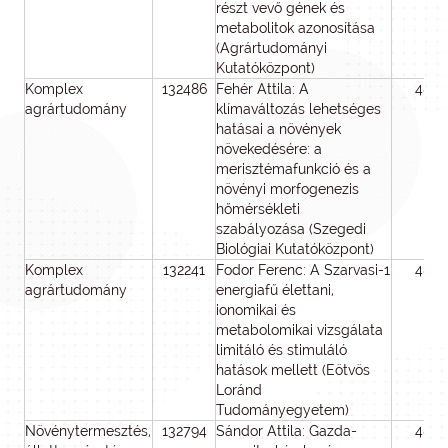
részt vevő gének és
metabolitok azonosítása
(Agrártudományi
Kutatóközpont)
Komplex
132486
Fehér Attila: A
48
agrártudomány
klímaváltozás lehetséges
hatásai a növények
növekedésére: a
merisztémafunkció és a
növényi morfogenezis
hőmérsékleti
szabályozása (Szegedi
Biológiai Kutatóközpont)
Komplex
132241
Fodor Ferenc: A Szarvasi-1
48
agrártudomány
energiafű élettani,
ionomikai és
metabolomikai vizsgálata
limitáló és stimuláló
hatások mellett (Eötvös
Loránd
Tudományegyetem)
Növénytermesztés,
132794
Sándor Attila: Gazda-
48