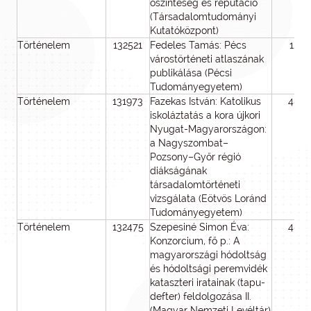
őszinteség és reputáció
(Társadalomtudományi
Kutatóközpont)
Történelem
132521
Fedeles Tamás: Pécs
12
várostörténeti atlaszának
publikálása (Pécsi
Tudományegyetem)
Történelem
131973
Fazekas István: Katolikus
48
iskoláztatás a kora újkori
Nyugat-Magyarországon:
a Nagyszombat–
Pozsony–Győr régió
diákságának
társadalomtörténeti
vizsgálata (Eötvös Loránd
Tudományegyetem)
Történelem
132475
Szepesiné Simon Éva:
48
Konzorcium, fő p.: A
magyarországi hódoltság
és hódoltsági peremvidék
kataszteri iratainak (tapu-
defter) feldolgozása II.
(Magyar Nemzeti Levéltár)