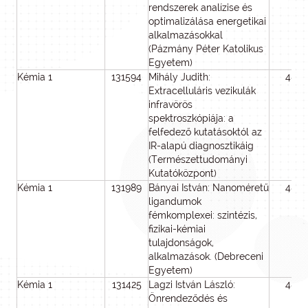
rendszerek analízise és
optimalizálása energetikai
alkalmazásokkal
(Pázmány Péter Katolikus
Egyetem)
Kémia 1
131594
Mihály Judith:
48
Extracelluláris vezikulák
infravörös
spektroszkópiája: a
felfedező kutatásoktól az
IR-alapú diagnosztikáig
(Természettudományi
Kutatóközpont)
Kémia 1
131989
Bányai István: Nanoméretű
48
ligandumok
fémkomplexei: szintézis,
fizikai-kémiai
tulajdonságok,
alkalmazások. (Debreceni
Egyetem)
Kémia 1
131425
Lagzi István László:
48
Önrendeződés és