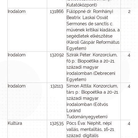
Kutatóközpont)
Irodalom
131866
Fülöppné dr. Romhányi
28
Beatrix: Laskai Osvát
Sermones de sanctis c.
művének kritikai kiadása, a
segédletek elkészítése
(Károli Gáspár Református
Egyetem)
Irodalom
132092
Szirák Péter: Konzorcium,
48
fő p.: Biopoétika a 20-21.
századi magyar
irodalomban (Debreceni
Egyetem)
Irodalom
132113
Simon Attila: Konzorcium,
48
társ p.: Biopoétika a 20-21.
századi magyar
irodalomban (Eötvös
Loránd
Tudományegyetem)
Kultúra
132535
Pócs Éva: Néphit, népi
48
vallás, mentalitás, 16-21.
század: digitális