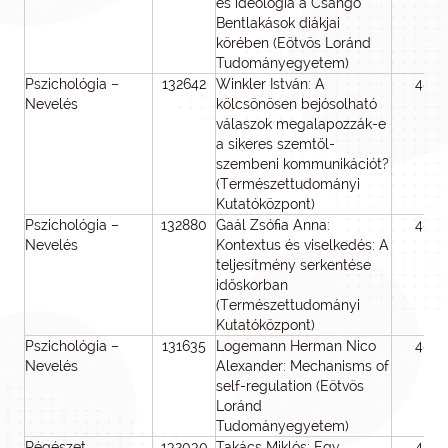
és ideológia a Csángó
Bentlakások diákjai
körében (Eötvös Loránd
Tudományegyetem)
Pszichológia –
132642
Winkler István: A
48
Nevelés
kölcsönösen bejósolható
válaszok megalapozzák-e
a sikeres szemtől-
szembeni kommunikációt?
(Természettudományi
Kutatóközpont)
Pszichológia –
132880
Gaál Zsófia Anna:
48
Nevelés
Kontextus és viselkedés: A
teljesítmény serkentése
időskorban
(Természettudományi
Kutatóközpont)
Pszichológia –
131635
Logemann Herman Nico
48
Nevelés
Alexander: Mechanisms of
self-regulation (Eötvös
Loránd
Tudományegyetem)
Régészet
132030
Takács Miklós: Egy
45