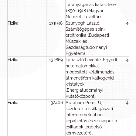
iratanyagának katasztere,
1850–1918 (Magyar
Nemzeti Levéltár)
Fizika
131938
Szunyogh László:
48
Számítógépes spin-
orbitronika (Budapesti
Műszaki és
Gazdaságtudományi
Egyetem)
Fizika
132869
Tapasztó Levente: Egyedi
48
heteroatomokkal
módosított kétdimenziós
átmenetifém kalkogenid
kristályok
(Energiatudományi
Kutatóközpont)
Fizika
132406
Ábrahám Péter: Új
48
kezdetek a csillagászati
interferometriában:
képalkotás és színképek a
csillagok legbelső
környezetéről