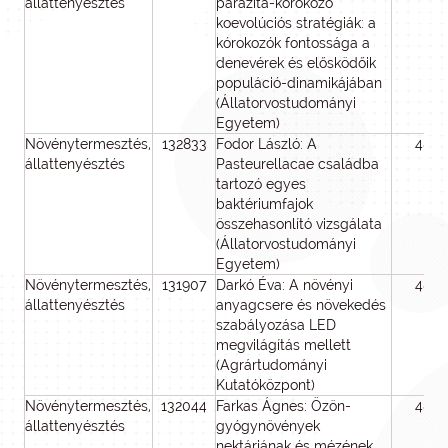
állattenyésztés
parazita-kórokozó
koevolúciós stratégiák: a
kórokozók fontossága a
denevérek és elősködőik
populáció-dinamikájában
(Állatorvostudományi
Egyetem)
Növénytermesztés,
132833
Fodor László: A
48
állattenyésztés
Pasteurellacae családba
tartozó egyes
baktériumfajok
összehasonlító vizsgálata
(Állatorvostudományi
Egyetem)
Növénytermesztés,
131907
Darkó Éva: A növényi
48
állattenyésztés
anyagcsere és növekedés
szabályozása LED
megvilágítás mellett
(Agrártudományi
Kutatóközpont)
Növénytermesztés,
132044
Farkas Ágnes: Özön-
48
állattenyésztés
gyógynövények
nektárjának és mézének