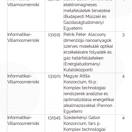
Villamosmérnöki
elektromágneses
metafelületek tervezése
(Budapesti Műszaki és
Gazdaságtudományi
Egyetem)
Informatikai–
131515
Petrik Péter: Alacsony
36
Villamosmérnöki
dimenziójú nanoanyagok
szerves molekulák optikai
érzékelésére folyadék és
gáz határfelületeken
(Energiatudományi
Kutatóközpont)
Informatikai–
131501
Magyar Attila:
48
Villamosmérnöki
Konzorcium, fő p.:
Komplex technológiai
rendszerek analízise és
optimalizálása energetikai
alkalmazásokkal (Pannon
Egyetem)
Informatikai–
131545
Szederkényi Gábor:
48
Villamosmérnöki
Konzorcium, társ p.:
Komplex technológiai