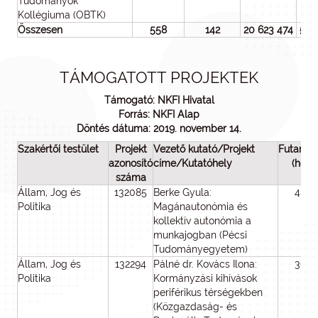
Tudományok
Kollégiuma (OBTK)
Összesen
558
142
20 623 474
5 3
TÁMOGATOTT PROJEKTEK
Támogató: NKFI Hivatal
Forrás: NKFI Alap
Döntés dátuma: 2019. november 14.
Szakértői testület
Projekt
Vezető kutató/Projekt
Futamid
azonosító
címe/Kutatóhely
(hó)
száma
Állam, Jog és
132085
Berke Gyula:
48
Politika
Magánautonómia és
kollektív autonómia a
munkajogban (Pécsi
Tudományegyetem)
Állam, Jog és
132294
Pálné dr. Kovács Ilona:
36
Politika
Kormányzási kihívások
periférikus térségekben
(Közgazdaság- és