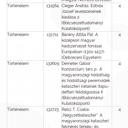
Történelem
131564
Cieger András: Eötvös
48
József levelezésének
kiadása 2
(Bölcsészettudományi
Kutatóközpont)
Történelem
131711
Bárány Attila Pál: A
48
középkori magyar
hadszervezet forrásai
Európában (1301-1437)
(Debreceni Egyetem)
Történelem
132609
Demeter Gábor:
48
Konzorcium, társ p.: A
magyarországi hódoltság
és hódoltsági peremvidék
kataszteri iratainak (tapu-
defter) feldolgozása II.
(Bölcsészettudományi
Kutatóközpont)
Történelem
132723
Reisz T. Csaba:
48
„Négyzetkataszter”: A
magyarországi kataszteri
felmérés térkép- és