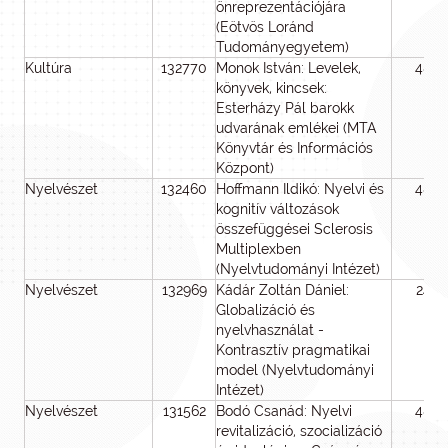
önreprezentációjára
(Eötvös Loránd
Tudományegyetem)
Kultúra
132770
Monok István: Levelek,
48
könyvek, kincsek:
Esterházy Pál barokk
udvarának emlékei (MTA
Könyvtár és Információs
Központ)
Nyelvészet
132460
Hoffmann Ildikó: Nyelvi és
48
kognitív változások
összefüggései Sclerosis
Multiplexben
(Nyelvtudományi Intézet)
Nyelvészet
132969
Kádár Zoltán Dániel:
24
Globalizáció és
nyelvhasználat -
Kontrasztív pragmatikai
model (Nyelvtudományi
Intézet)
Nyelvészet
131562
Bodó Csanád: Nyelvi
48
revitalizáció, szocializáció