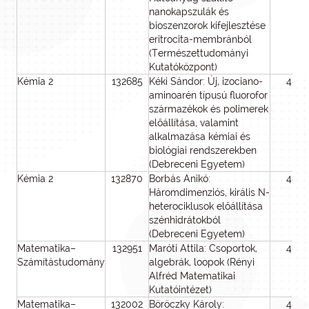
nanokapszulák és
bioszenzorok kifejlesztése
eritrocita-membránból
(Természettudományi
Kutatóközpont)
Kémia 2
132685
Kéki Sándor: Új, izociano-
48
aminoarén típusú fluorofor
származékok és polimerek
előállítása, valamint
alkalmazása kémiai és
biológiai rendszerekben
(Debreceni Egyetem)
Kémia 2
132870
Borbás Anikó:
48
Háromdimenziós, királis N-
heterociklusok előállítása
szénhidrátokból
(Debreceni Egyetem)
Matematika–
132951
Maróti Attila: Csoportok,
48
Számítástudomány
algebrák, loopok (Rényi
Alfréd Matematikai
Kutatóintézet)
Matematika–
132002
Böröczky Károly:
48