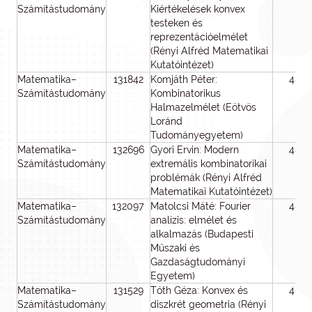
Számítástudomány
Kiértékelések konvex
testeken és
reprezentációelmélet
(Rényi Alfréd Matematikai
Kutatóintézet)
Matematika–
131842
Komjáth Péter:
48
Számítástudomány
Kombinatorikus
Halmazelmélet (Eötvös
Loránd
Tudományegyetem)
Matematika–
132696
Gyori Ervin: Modern
48
Számítástudomány
extremális kombinatorikai
problémák (Rényi Alfréd
Matematikai Kutatóintézet)
Matematika–
132097
Matolcsi Máté: Fourier
48
Számítástudomány
analízis: elmélet és
alkalmazás (Budapesti
Műszaki és
Gazdaságtudományi
Egyetem)
Matematika–
131529
Tóth Géza: Konvex és
48
Számítástudomány
diszkrét geometria (Rényi