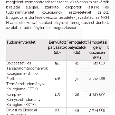
megjelent szempontrendszer szerint, külső anonim szakértők
bírálatai alapján, szakértői csoportok (zsűrik) és
tudományterületi kollégiumok részvételével zajlott.
Elfogadva a döntéselőkészítő testületek javaslatát, az NKFI
Hivatal elnöke 142 kutatási pályázat támogatásáról döntött,
az alábbi tudományterületi megoszlásban:
Tudományterület
Benyújtott
Támogatott
Támogatási
Meg
pályázatok
pályázatok
igény
tám
(db)
(db)
összesen
öss
(EFt)
(
Bölcsészet- és
151
41
4 512 618
1 2
Társadalomtudományok
Kollégiuma (BTTK)
Élettelen
126
34
4 712 468
1 2
Természettudományok
Kollégiuma (ÉTTK)
Komplex
115
28
4 323 699
1 0
Környezettudományi
Kollégium (KKTK)
Orvosi és Biológiai
166
39
7 074 689
1 7