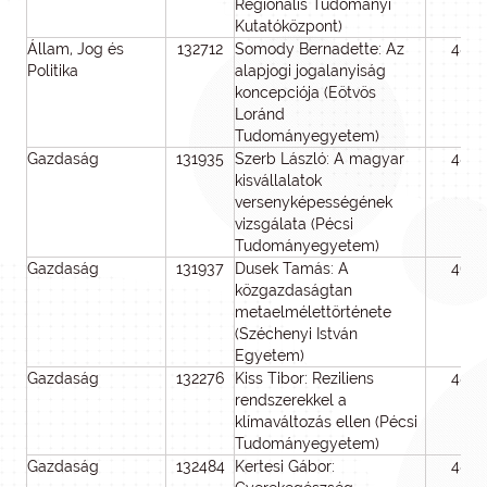
Regionális Tudományi
Kutatóközpont)
Állam, Jog és
132712
Somody Bernadette: Az
48
Politika
alapjogi jogalanyiság
koncepciója (Eötvös
Loránd
Tudományegyetem)
Gazdaság
131935
Szerb László: A magyar
48
kisvállalatok
versenyképességének
vizsgálata (Pécsi
Tudományegyetem)
Gazdaság
131937
Dusek Tamás: A
46
közgazdaságtan
metaelmélettörténete
(Széchenyi István
Egyetem)
Gazdaság
132276
Kiss Tibor: Reziliens
48
rendszerekkel a
klímaváltozás ellen (Pécsi
Tudományegyetem)
Gazdaság
132484
Kertesi Gábor:
48