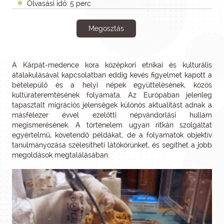
Olvasási idő: 5 perc
Megosztás
A Kárpát-medence kora középkori etnikai és kulturális
átalakulásával kapcsolatban eddig kevés figyelmet kapott a
betelepülő és a helyi népek együttélésének, közös
kultúrateremtésének folyamata. Az Európában jelenleg
tapasztalt migrációs jelenségek különös aktualitást adnak a
másfélezer évvel ezelőtti népvándorlási hullám
megismerésének. A történelem ugyan ritkán szolgáltat
egyértelmű, követendő példákat, de a folyamatok objektív
tanulmányozása szélesítheti látókörünket, és segíthet a jobb
megoldások megtalálásában.