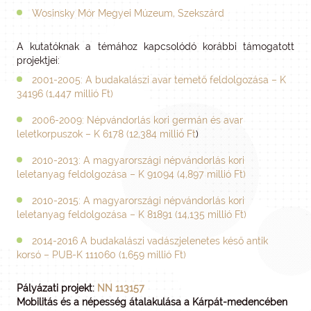
Wosinsky Mór Megyei Múzeum, Szekszárd
A kutatóknak a témához kapcsolódó korábbi támogatott
projektjei:
2001-2005: A budakalászi avar temető feldolgozása – K
34196 (1,447 millió Ft)
2006-2009: Népvándorlás kori germán és avar
leletkorpuszok – K 6178 (12,384 millió Ft
)
2010-2013: A magyarországi népvándorlás kori
leletanyag feldolgozása – K 91094 (4,897 millió Ft)
2010-2015: A magyarországi népvándorlás kori
leletanyag feldolgozása – K 81891 (14,135 millió Ft)
2014-2016 A budakalászi vadászjelenetes késő antik
korsó – PUB-K 111060 (1,659 millió Ft)
Pályázati projekt:
NN 113157
Mobilitás és a népesség átalakulása a Kárpát-medencében