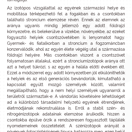
Az izotópos vizsgálattal az egyének származási helye és
mobilitása térképezhető fel a fogakban és a csontokban
található stroncium elemzése révén. Ennek az elemnek az
aránya ugyanis mindig jellemző egy adott földrajzi
környezetre, és belekerülve a vizekbe, növényekbe, az ezeket
fogyasztó helyiek csontszövetében is lenyomatot hagy.
Gyermek- és fiatalkorban a stroncium a fogzománcban
konzerválódik, ahol az egyén élete végéig utal a származása
földrajzi helyére. Más csontokban viszont a csontszövet
folyamatosan átalakul, ezért a stronciumizotópok aránya ott
azt a helyet tükrözi, s az egyén a halála előtti években élt.
Ezzel a módszerrel egy adott környezetben jól elkülöníthetők
a helyiek és az első generációs bevándorlók, kimutatható a
kapcsolat együtt mozgó személyek között, valamint
megállapítható, hogy a nem helyi személyek ugyanarról a
területről származtak-e. A vándorlás követésére lehetőséget
ad a különböző társadalmi helyzetű egyének étrendjének,
életmódjának rekonstruálása is. Erről a stabil szén- és
nitrogénizotópok adatainak elemzése árulkodik, hiszen a
csontokba épülve őrzik a rendszeresen fogyasztott táplálék
nyomelemeinek összetételét. A szénizotópok arányát a
növények fotoszintézisének típusa határozza meg, ezen belül