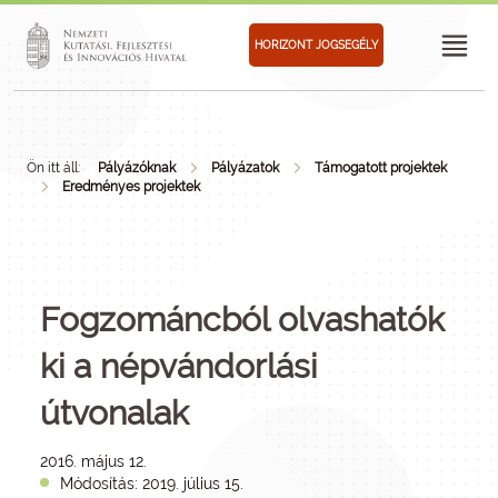
HORIZONT JOGSEGÉLY
Ön itt áll:
Pályázóknak
Pályázatok
Támogatott projektek
Eredményes projektek
Fogzománcból olvashatók
ki a népvándorlási
útvonalak
2016. május 12.
Módosítás: 2019. július 15.