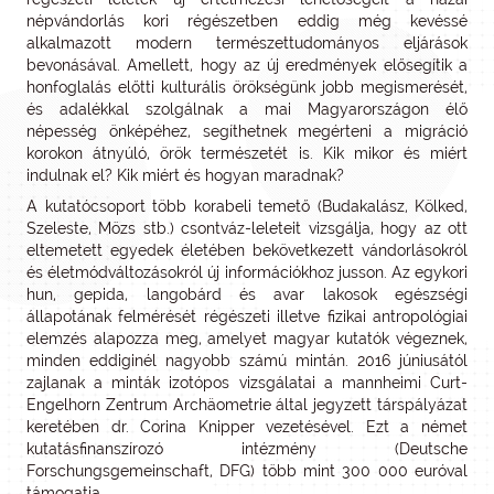
népvándorlás kori régészetben eddig még kevéssé
alkalmazott modern természettudományos eljárások
bevonásával. Amellett, hogy az új eredmények elősegítik a
honfoglalás előtti kulturális örökségünk jobb megismerését,
és adalékkal szolgálnak a mai Magyarországon élő
népesség önképéhez, segíthetnek megérteni a migráció
korokon átnyúló, örök természetét is. Kik mikor és miért
indulnak el? Kik miért és hogyan maradnak?
A kutatócsoport több korabeli temető (Budakalász, Kölked,
Szeleste, Mözs stb.) csontváz-leleteit vizsgálja, hogy az ott
eltemetett egyedek életében bekövetkezett vándorlásokról
és életmódváltozásokról új információkhoz jusson. Az egykori
hun, gepida, langobárd és avar lakosok egészségi
állapotának felmérését régészeti illetve fizikai antropológiai
elemzés alapozza meg, amelyet magyar kutatók végeznek,
minden eddiginél nagyobb számú mintán. 2016 júniusától
zajlanak a minták izotópos vizsgálatai a mannheimi Curt-
Engelhorn Zentrum Archäometrie által jegyzett társpályázat
keretében dr. Corina Knipper vezetésével. Ezt a német
kutatásfinanszírozó intézmény (Deutsche
Forschungsgemeinschaft, DFG) több mint 300 000 euróval
támogatja.