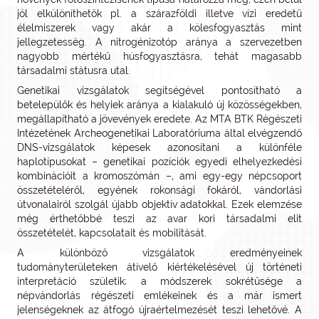
jól elkülöníthetők pl. a szárazföldi illetve vízi eredetű
élelmiszerek vagy akár a kölesfogyasztás mint
jellegzetesség. A nitrogénizotóp aránya a szervezetben
nagyobb mértékű húsfogyasztásra, tehát magasabb
társadalmi státusra utal.
Genetikai vizsgálatok segítségével pontosítható a
betelepülők és helyiek aránya a kialakuló új közösségekben,
megállapítható a jövevények eredete. Az MTA BTK Régészeti
Intézetének Archeogenetikai Laboratóriuma által elvégzendő
DNS-vizsgálatok képesek azonosítani a különféle
haplotípusokat – genetikai pozíciók egyedi elhelyezkedési
kombinációit a kromoszómán –, ami egy-egy népcsoport
összetételéről, egyének rokonsági fokáról, vándorlási
útvonalairól szolgál újabb objektív adatokkal. Ezek elemzése
még érthetőbbé teszi az avar kori társadalmi elit
összetételét, kapcsolatait és mobilitását.
A különböző vizsgálatok eredményeinek
tudományterületeken átívelő kiértékelésével új történeti
interpretáció születik; a módszerek sokrétűsége a
népvándorlás régészeti emlékeinek és a már ismert
jelenségeknek az átfogó újraértelmezését teszi lehetővé. A