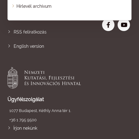
Oldaltérkép
Hírlevél archívum
Nagyobb betű
RSS feliratkozás
English version
Ügyfélszolgálat
1077 Budapest, Kéthly Anna tér 1.
+36 1 795 9500
Írjon nekünk