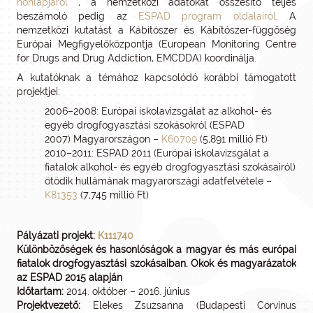
honlapjáról
, a nemzetközi adatokat összesítő teljes
beszámoló pedig az
ESPAD program oldalairól
. A
nemzetközi kutatást a Kábítószer és Kábítószer-függőség
Európai Megfigyelőközpontja (European Monitoring Centre
for Drugs and Drug Addiction, EMCDDA) koordinálja.
A kutatóknak a témához kapcsolódó korábbi támogatott
projektjei:
2006–2008: Európai iskolavizsgálat az alkohol- és
egyéb drogfogyasztási szokásokról (ESPAD
2007) Magyarországon –
K60709
(5,891 millió Ft)
2010–2011: ESPAD 2011 (Európai iskolavizsgálat a
fiatalok alkohol- és egyéb drogfogyasztási szokásairól)
ötödik hullámának magyarországi adatfelvétele –
K81353
(7,745 millió Ft)
Pályázati projekt:
K111740
Különbözőségek és hasonlóságok a magyar és más európai
fiatalok drogfogyasztási szokásaiban. Okok és magyarázatok
az ESPAD 2015 alapján
Időtartam:
2014. október – 2016. június
Projektvezető:
Elekes Zsuzsanna (Budapesti Corvinus