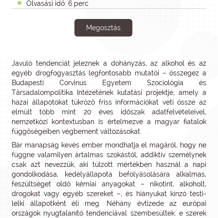
Olvasási idő: 6 perc
Megosztás
Javuló tendenciát jeleznek a dohányzás, az alkohol és az
egyéb drogfogyasztás legfontosabb mutatói – összegez a
Budapesti Corvinus Egyetem Szociológia és
Társadalompolitika Intézetének kutatási projektje, amely a
hazai állapotokat tükröző friss információkat veti össze az
elmúlt több mint 20 éves időszak adatfelvételeivel,
nemzetközi kontextusban is értelmezve a magyar fiatalok
függőségeiben végbement változásokat.
Bár manapság kevés ember mondhatja el magáról, hogy ne
függne valamilyen ártalmas szokástól, addiktív személynek
csak azt nevezzük, aki túlzott mértékben használ a napi
gondolkodása, kedélyállapota befolyásolására alkalmas,
feszültséget oldó kémiai anyagokat – nikotint, alkoholt,
drogokat vagy egyéb szereket –, és hiányukat kínzó testi-
lelki állapotként éli meg. Néhány évtizede az európai
országok nyugtalanító tendenciával szembesültek: e szerek