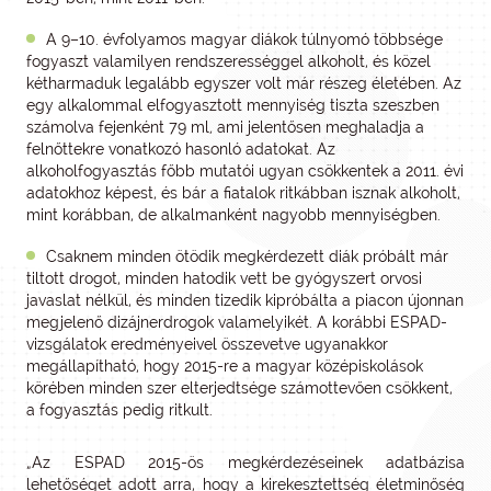
A 9–10. évfolyamos magyar diákok túlnyomó többsége
fogyaszt valamilyen rendszerességgel alkoholt, és közel
kétharmaduk legalább egyszer volt már részeg életében. Az
egy alkalommal elfogyasztott mennyiség tiszta szeszben
számolva fejenként 79 ml
,
ami jelentősen meghaladja a
felnőttekre vonatkozó hasonló adatokat. Az
alkoholfogyasztás főbb mutatói ugyan csökkentek a 2011. évi
adatokhoz képest, és bár a fiatalok ritkábban isznak alkoholt,
mint korábban, de alkalmanként nagyobb mennyiségben.
Csaknem minden ötödik megkérdezett diák próbált már
tiltott drogot, minden hatodik vett be gyógyszert orvosi
javaslat nélkül, és minden tizedik kipróbálta a piacon újonnan
megjelenő dizájnerdrogok valamelyikét. A korábbi ESPAD-
vizsgálatok eredményeivel összevetve ugyanakkor
megállapítható, hogy 2015-re a magyar középiskolások
körében minden szer elterjedtsége számottevően csökkent,
a fogyasztás pedig ritkult.
„Az ESPAD 2015-ös megkérdezéseinek adatbázisa
lehetőséget adott arra, hogy a kirekesztettség életminőség