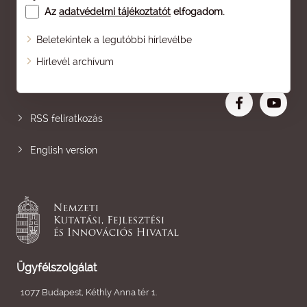
Az
adatvédelmi tájékoztatót
elfogadom.
Beletekintek a legutóbbi hírlevélbe
Oldaltérkép
Hírlevél archívum
Nagyobb betű
RSS feliratkozás
English version
Ügyfélszolgálat
1077 Budapest, Kéthly Anna tér 1.