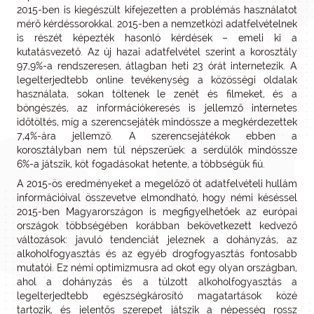
2015-ben is kiegészült kifejezetten a problémás használatot
mérő kérdéssorokkal. 2015-ben a nemzetközi adatfelvételnek
is részét képezték hasonló kérdések – emeli ki a
kutatásvezető. Az új hazai adatfelvétel szerint a korosztály
97,9%-a rendszeresen, átlagban heti 23 órát internetezik. A
legelterjedtebb online tevékenység a közösségi oldalak
használata, sokan töltenek le zenét és filmeket, és a
böngészés, az információkeresés is jellemző internetes
időtöltés, míg a szerencsejáték mindössze a megkérdezettek
7,4%-ára jellemző. A szerencsejátékok ebben a
korosztályban nem túl népszerűek: a serdülők mindössze
6%-a játszik, köt fogadásokat hetente, a többségük fiú.
A 2015-ös eredményeket a megelőző öt adatfelvételi hullám
információival összevetve elmondható, hogy némi késéssel
2015-ben Magyarországon is megfigyelhetőek az európai
országok többségében korábban bekövetkezett kedvező
változások: javuló tendenciát jeleznek a dohányzás, az
alkoholfogyasztás és az egyéb drogfogyasztás fontosabb
mutatói. Ez némi optimizmusra ad okot egy olyan országban,
ahol a dohányzás és a túlzott alkoholfogyasztás a
legelterjedtebb egészségkárosító magatartások közé
tartozik, és jelentős szerepet játszik a népesség rossz