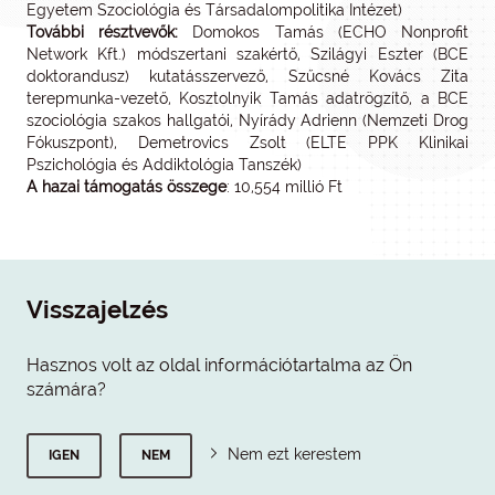
Egyetem Szociológia és Társadalompolitika Intézet)
További résztvevők:
Domokos Tamás (ECHO Nonprofit
Network Kft.) módszertani szakértő, Szilágyi Eszter (BCE
doktorandusz) kutatásszervező, Szűcsné Kovács Zita
terepmunka-vezető, Kosztolnyik Tamás adatrögzítő, a BCE
szociológia szakos hallgatói, Nyírády Adrienn (Nemzeti Drog
Fókuszpont), Demetrovics Zsolt (ELTE PPK Klinikai
Pszichológia és Addiktológia Tanszék)
A hazai támogatás összege
: 10,554 millió Ft
Visszajelzés
Hasznos volt az oldal információtartalma az Ön
számára?
Nem ezt kerestem
IGEN
NEM