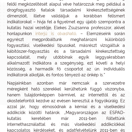
felőli megközelítését alapul véve határozzuk meg például a
drogfogyasztó fiatalok társadalmi kirekesztettségének
dimenzióit, illetve validáljuk a korábban felismert
indikátorokat – hívja fel a figyelmet egy újabb szempontra a
kutatás hazai vezetője, Elekes Zsuzsanna professzor, akivel
honlapunkon
interjú is olvasható
. – Elemzéseink során
egyrészt megpróbáltunk meghatározni különböző
fogyasztási, viselkedési típusokat, másrészt vizsgáltuk a
kábítószer-fogyasztás és a társadalmi kirekesztettség
kapcsolatát, mely utóbbinak egyik leggyakrabban
alkalmazott indikátora a szegénység, ezt követi a helyi
közösség, a harmadik fő csoportot az ún. individuális
indikátorok alkotják, és fontos tényező az önkép is.”
Napjainkban azonban már nemcsak a szervezetre
méregként ható szerekkel kerülhetünk függő viszonyba,
hanem tulajdonképpen bármivel, az internettől és az
okostelefontól kezdve az evésen keresztül a fogyókúráig. Ez
azzal jár, hogy elmosódnak a kémiai és a viselkedési
addikciók közötti határok. „Magyarországon az ESPAD-
kutatás keretében már 2011-ben föltettünk
internethasználattal és más viselkedési addikciókkal
kapcsolatos kérdéseket, és adatfelvételünk 2011-ben és