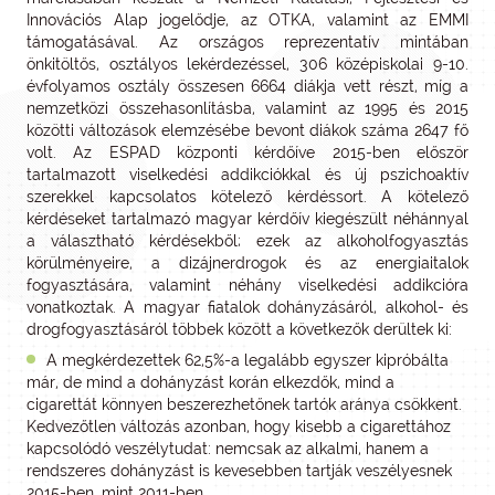
Innovációs Alap jogelődje, az OTKA, valamint az EMMI
támogatásával. Az országos reprezentatív mintában
önkitöltős, osztályos lekérdezéssel, 306 középiskolai 9-10.
évfolyamos osztály összesen 6664 diákja vett részt, míg a
nemzetközi összehasonlításba, valamint az 1995 és 2015
közötti változások elemzésébe bevont diákok száma 2647 fő
volt. Az ESPAD központi kérdőíve 2015-ben először
tartalmazott viselkedési addikciókkal és új pszichoaktív
szerekkel kapcsolatos kötelező kérdéssort. A kötelező
kérdéseket tartalmazó magyar kérdőív kiegészült néhánnyal
a választható kérdésekből; ezek az alkoholfogyasztás
körülményeire, a dizájnerdrogok és az energiaitalok
fogyasztására, valamint néhány viselkedési addikcióra
vonatkoztak. A magyar fiatalok dohányzásáról, alkohol- és
drogfogyasztásáról többek között a következők derültek ki:
A megkérdezettek 62,5%-a legalább egyszer kipróbálta
már, de mind a dohányzást korán elkezdők, mind a
cigarettát könnyen beszerezhetőnek tartók aránya csökkent.
Kedvezőtlen változás azonban, hogy kisebb a cigarettához
kapcsolódó veszélytudat: nemcsak az alkalmi, hanem a
rendszeres dohányzást is kevesebben tartják veszélyesnek
2015-ben, mint 2011-ben.