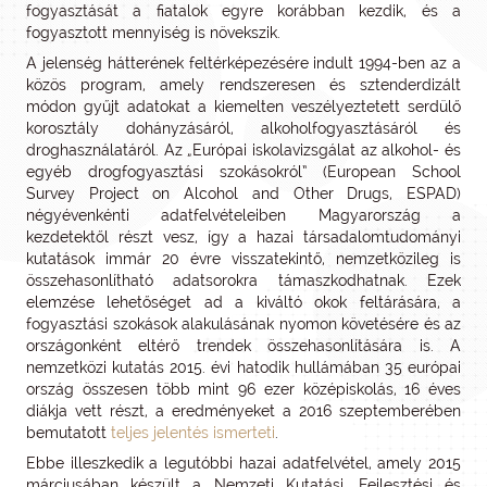
fogyasztását a fiatalok egyre korábban kezdik, és a
fogyasztott mennyiség is növekszik.
A jelenség hátterének feltérképezésére indult 1994-ben az a
közös program, amely rendszeresen és sztenderdizált
módon gyűjt adatokat a kiemelten veszélyeztetett serdülő
korosztály dohányzásáról, alkoholfogyasztásáról és
droghasználatáról. Az „Európai iskolavizsgálat az alkohol- és
egyéb drogfogyasztási szokásokról” (European School
Survey Project on Alcohol and Other Drugs, ESPAD)
négyévenkénti adatfelvételeiben Magyarország a
kezdetektől részt vesz, így a hazai társadalomtudományi
kutatások immár 20 évre visszatekintő, nemzetközileg is
összehasonlítható adatsorokra támaszkodhatnak. Ezek
elemzése lehetőséget ad a kiváltó okok feltárására, a
fogyasztási szokások alakulásának nyomon követésére és az
országonként eltérő trendek összehasonlítására is. A
nemzetközi kutatás 2015. évi hatodik hullámában 35 európai
ország összesen több mint 96 ezer középiskolás, 16 éves
diákja vett részt, a eredményeket a 2016 szeptemberében
bemutatott
teljes jelentés ismerteti
.
Ebbe illeszkedik a legutóbbi hazai adatfelvétel, amely 2015
márciusában készült a Nemzeti Kutatási, Fejlesztési és