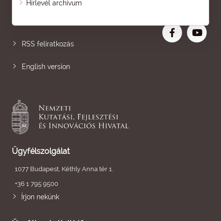
Hírlevél archívum
Nagyobb betű
RSS feliratkozás
English version
Ügyfélszolgálat
1077 Budapest, Kéthly Anna tér 1.
+36 1 795 9500
Írjon nekünk