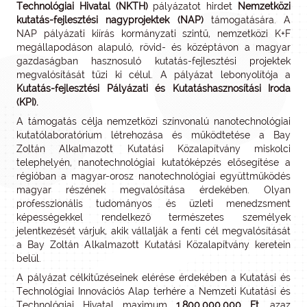
Technológiai Hivatal (NKTH)
pályázatot hirdet
Nemzetközi
kutatás-fejlesztési nagyprojektek (NAP)
támogatására. A
NAP pályázati kiírás kormányzati szintű, nemzetközi K+F
megállapodáson alapuló, rövid- és középtávon a magyar
gazdaságban hasznosuló kutatás-fejlesztési projektek
megvalósítását tűzi ki célul. A pályázat lebonyolítója a
Kutatás-fejlesztési Pályázati és Kutatáshasznosítási Iroda
(KPI).
A támogatás célja nemzetközi színvonalú nanotechnológiai
kutatólaboratórium létrehozása és működtetése a Bay
Zoltán Alkalmazott Kutatási Közalapítvány miskolci
telephelyén, nanotechnológiai kutatóképzés elősegítése a
régióban a magyar-orosz nanotechnológiai együttműködés
magyar részének megvalósítása érdekében. Olyan
professzionális tudományos és üzleti menedzsment
képességekkel rendelkező természetes személyek
jelentkezését várjuk, akik vállalják a fenti cél megvalósítását
a Bay Zoltán Alkalmazott Kutatási Közalapítvány keretein
belül.
A pályázat célkitűzéseinek elérése érdekében a Kutatási és
Technológiai Innovációs Alap terhére a Nemzeti Kutatási és
Technológiai Hivatal maximum
1.800.000.000 Ft
, azaz