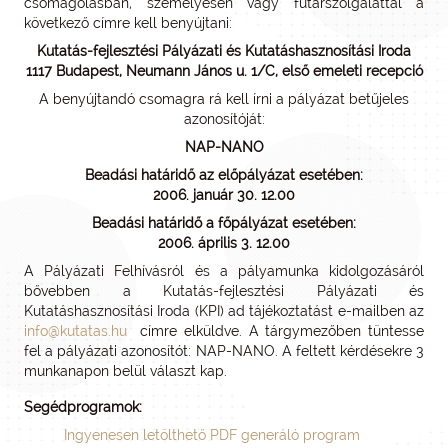
csomagolásban, személyesen vagy futárszolgálattal a
következő címre kell benyújtani:
Kutatás-fejlesztési Pályázati és Kutatáshasznosítási Iroda
1117 Budapest, Neumann János u. 1/C, első emeleti recepció
A benyújtandó csomagra rá kell írni a pályázat betűjeles
azonosítóját:
NAP-NANO
Beadási határidő az előpályázat esetében:
2006. január 30. 12.00
Beadási határidő a főpályázat esetében:
2006. április 3. 12.00
A Pályázati Felhívásról és a pályamunka kidolgozásáról
bővebben a Kutatás-fejlesztési Pályázati és
Kutatáshasznosítási Iroda (KPI) ad tájékoztatást e-mailben az
info@kutatas.hu
címre elküldve. A tárgymezőben tüntesse
fel a pályázati azonosítót: NAP-NANO. A feltett kérdésekre 3
munkanapon belül választ kap.
Segédprogramok:
Ingyenesen letölthető PDF generáló program