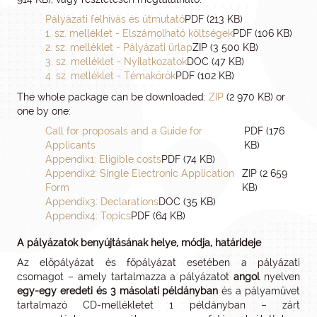
Pályázati felhívás és útmutató
PDF (213 KB)
1. sz. melléklet - Elszámolható költségek
PDF (106 KB)
2. sz. melléklet - Pályázati űrlap
ZIP (3 500 KB)
3. sz. melléklet - Nyilatkozatok
DOC (47 KB)
4. sz. melléklet - Témakörök
PDF (102 KB)
The whole package can be downloaded:
ZIP
(2 970 KB) or
one by one:
Call for proposals and a Guide for
PDF (176
Applicants
KB)
Appendix1: Eligible costs
PDF (74 KB)
Appendix2: Single Electronic Application
ZIP (2 659
Form
KB)
Appendix3: Declarations
DOC (35 KB)
Appendix4: Topics
PDF (64 KB)
A pályázatok benyújtásának helye, módja, határideje
Az előpályázat és főpályázat esetében a pályázati
csomagot – amely tartalmazza a pályázatot
angol
nyelven
egy-egy eredeti és 3 másolati példányban
és a pályaművet
tartalmazó CD-mellékletet 1 példányban – zárt