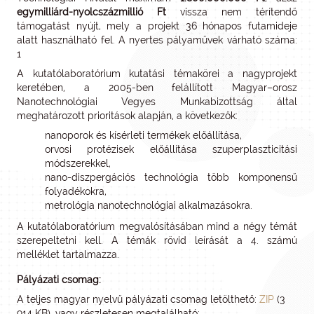
egymilliárd-nyolcszázmillió Ft
vissza nem térítendő
támogatást nyújt, mely a projekt 36 hónapos futamideje
alatt használható fel. A nyertes pályaművek várható száma:
1
A kutatólaboratórium kutatási témakörei a nagyprojekt
keretében, a 2005-ben felállított Magyar–orosz
Nanotechnológiai Vegyes Munkabizottság által
meghatározott prioritások alapján, a következők:
nanoporok és kísérleti termékek előállítása,
orvosi protézisek előállítása szuperplaszticitási
módszerekkel,
nano-diszpergációs technológia több komponensű
folyadékokra,
metrológia nanotechnológiai alkalmazásokra.
A kutatólaboratórium megvalósításában mind a négy témát
szerepeltetni kell. A témák rövid leírását a 4. számú
melléklet tartalmazza.
Pályázati csomag:
A teljes magyar nyelvű pályázati csomag letölthető:
ZIP
(3
914 KB), vagy részletesen megtalálható: