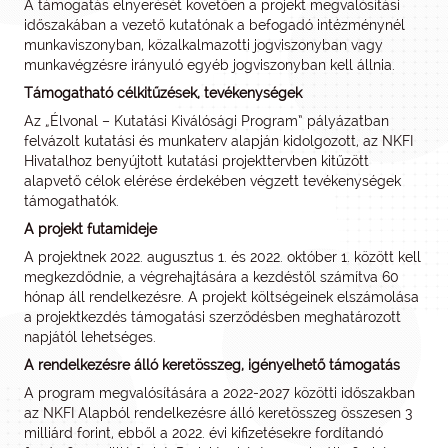
A támogatás elnyerését követően a projekt megvalósítási
időszakában a vezető kutatónak a befogadó intézménynél
munkaviszonyban, közalkalmazotti jogviszonyban vagy
munkavégzésre irányuló egyéb jogviszonyban kell állnia.
Támogatható célkitűzések, tevékenységek
Az „Élvonal – Kutatási Kiválósági Program” pályázatban
felvázolt kutatási és munkaterv alapján kidolgozott, az NKFI
Hivatalhoz benyújtott kutatási projekttervben kitűzött
alapvető célok elérése érdekében végzett tevékenységek
támogathatók.
A projekt futamideje
A projektnek 2022. augusztus 1. és 2022. október 1. között kell
megkezdődnie, a végrehajtására a kezdéstől számítva 60
hónap áll rendelkezésre. A projekt költségeinek elszámolása
a projektkezdés támogatási szerződésben meghatározott
napjától lehetséges.
A rendelkezésre álló keretösszeg, igényelhető támogatás
A program megvalósítására a 2022-2027 közötti időszakban
az NKFI Alapból rendelkezésre álló keretösszeg összesen 3
milliárd forint, ebből a 2022. évi kifizetésekre fordítandó