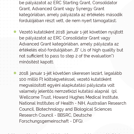
be pályázatot az ERC Starting Grant, Consolidator
Grant, Advanced Grant vagy Synergy Grant
kategóriában, amely pályázata az értékelés második
fordulójában részt vett, de nem nyert támogatást;
Vezető kutatóként 2018. január 1-jét követően nyújtott
be pályázatot az ERC Consolidator Grant vagy
Advanced Grant kategóriában, amely pályázata az
értékelés első fordulójában „B” („is of high quality but
not sufficient to pass to step 2 of the evaluation”)
minősítést kapott;
2018. január 1-jét követően sikeresen lezárt, legalább
100 millió Ft költségvetéssel, vezető kutatóként
megvalósított egyéni alapkutatási pályázata volt
valamely jelentős nemzetközi kutatási alapnál (pl.
Wellcome Trust, Howard Hughes Medical Institute,
National Institutes of Health - NIH, Australian Research
Council, Biotechnology and Biological Sciences
Research Council - BBSRC, Deutsche
Forschungsgemeinschaft - DFG).