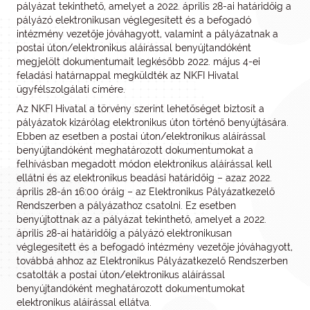
pályázat tekinthető, amelyet a 2022. április 28-ai határidőig a
pályázó elektronikusan véglegesített és a befogadó
intézmény vezetője jóváhagyott, valamint a pályázatnak a
postai úton/elektronikus aláírással benyújtandóként
megjelölt dokumentumait legkésőbb 2022. május 4-ei
feladási határnappal megküldték az NKFI Hivatal
ügyfélszolgálati címére.
Az NKFI Hivatal a törvény szerint lehetőséget biztosít a
pályázatok kizárólag elektronikus úton történő benyújtására.
Ebben az esetben a postai úton/elektronikus aláírással
benyújtandóként meghatározott dokumentumokat a
felhívásban megadott módon elektronikus aláírással kell
ellátni és az elektronikus beadási határidőig – azaz 2022.
április 28-án 16:00 óráig – az Elektronikus Pályázatkezelő
Rendszerben a pályázathoz csatolni. Ez esetben
benyújtottnak az a pályázat tekinthető, amelyet a 2022.
április 28-ai határidőig a pályázó elektronikusan
véglegesített és a befogadó intézmény vezetője jóváhagyott,
továbbá ahhoz az Elektronikus Pályázatkezelő Rendszerben
csatolták a postai úton/elektronikus aláírással
benyújtandóként meghatározott dokumentumokat
elektronikus aláírással ellátva.