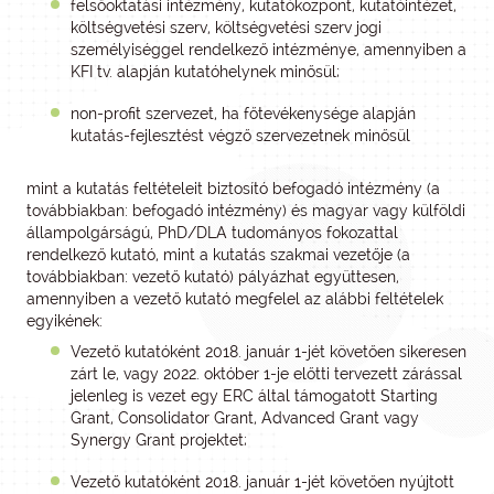
felsőoktatási intézmény, kutatóközpont, kutatóintézet,
költségvetési szerv, költségvetési szerv jogi
személyiséggel rendelkező intézménye, amennyiben a
KFI tv. alapján kutatóhelynek minősül;
non-profit szervezet, ha főtevékenysége alapján
kutatás-fejlesztést végző szervezetnek minősül
mint a kutatás feltételeit biztosító befogadó intézmény (a
továbbiakban: befogadó intézmény) és magyar vagy külföldi
állampolgárságú, PhD/DLA tudományos fokozattal
rendelkező kutató, mint a kutatás szakmai vezetője (a
továbbiakban: vezető kutató) pályázhat együttesen,
amennyiben a vezető kutató megfelel az alábbi feltételek
egyikének:
Vezető kutatóként 2018. január 1-jét követően sikeresen
zárt le, vagy 2022. október 1-je előtti tervezett zárással
jelenleg is vezet egy ERC által támogatott Starting
Grant, Consolidator Grant, Advanced Grant vagy
Synergy Grant projektet;
Vezető kutatóként 2018. január 1-jét követően nyújtott