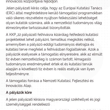
innovációs központjává fejlődjön.
Jelen pályázati kiírás célja, hogy az Európai Kutatási Tanács
(ERC) által meghirdetésre kerülő támogatási programokban
való sikeres részvételre nyújtson felkészülési lehetőséget
olyan kutatók számára, akik a nemzetközi tudományos világ
élmezőnyébe tartozásukat bizonyították.
A KKP_22 pályázati felhívásra kizárólag felfedező kutatási
projektekkel lehet pályázni, tematikus megkötés nélkül,
amennyiben a pályázó eddigi tudományos életrajza és
kutatási terve megfelel a felhívásban foglaltaknak. Azok a
pályázók esélyesek a támogatás elnyerésére, akik az elmúlt
tíz évben nemzetközileg is számon tartott, kimagasló
tudományos eredményeket értek el és kutatási tervük
alapján a következő tíz évben is reális esélyük van ilyen
teljesítményre.
A támogatás forrása a Nemzeti Kutatási, Fejlesztési és
Innovációs Alap.
A pályázók köre
A jelen pályázati kiírásra magyarországi székhellyel és jogi
személyiséggel rendelkező