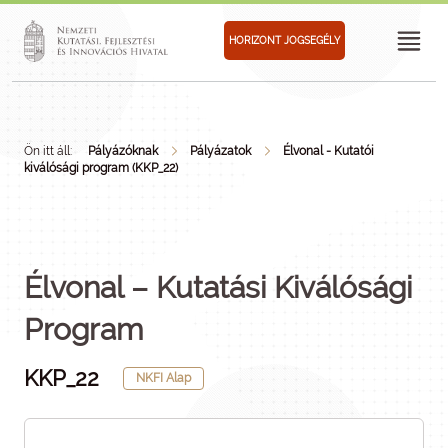
HORIZONT JOGSEGÉLY
Ön itt áll:
Pályázóknak
Pályázatok
Élvonal - Kutatói
kiválósági program (KKP_22)
Élvonal – Kutatási Kiválósági
Program
KKP_22
NKFI Alap