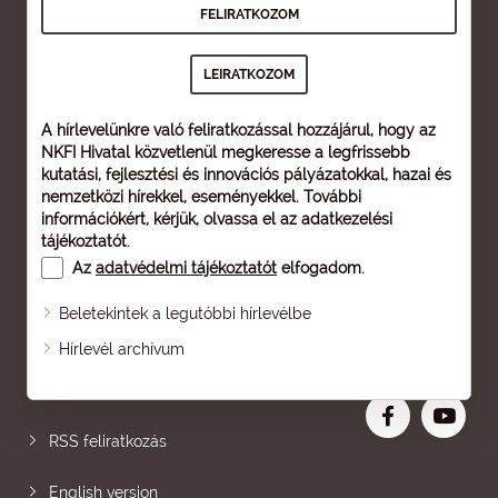
A hírlevelünkre való feliratkozással hozzájárul, hogy az
NKFI Hivatal közvetlenül megkeresse a legfrissebb
kutatási, fejlesztési és innovációs pályázatokkal, hazai és
nemzetközi hírekkel, eseményekkel. További
információkért, kérjük, olvassa el az
adatkezelési
tájékoztatót
.
Az
adatvédelmi tájékoztatót
elfogadom.
Beletekintek a legutóbbi hírlevélbe
Oldaltérkép
Hírlevél archívum
Nagyobb betű
RSS feliratkozás
English version