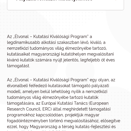
Az „Élvonal – Kutatási Kiválósági Program” a
legdinamikusabb alkotási szakaszban lévő, kiváló, a
nemzetközi tudományos világ élmezőnyébe tartozó,
kutatásaikat magyarországi kutatóhelyen megvalósítani
kívánó kutatók számára nyújt jelentős, legfeljebb öt éves
támogatást.
Az „Élvonal – Kutatási Kiválósági Program” egy olyan, az
élvonalbeli felfedező kutatásokat támogató pályázati
modell, amelyen belül lehetőség nyílik a nemzetközi
tudományos világ élmezőnyébe tartozó kutatók
támogatására, az Európai Kutatási Tanács (European
Research Council, ERC) által meghirdetett támogatási
programokhoz kapcsolódóan, projektjük magyar
fogadóintézményben történő megvalósításához, elősegítve
ezzel, hogy Magyarország a térség kutatás-fejlesztési és