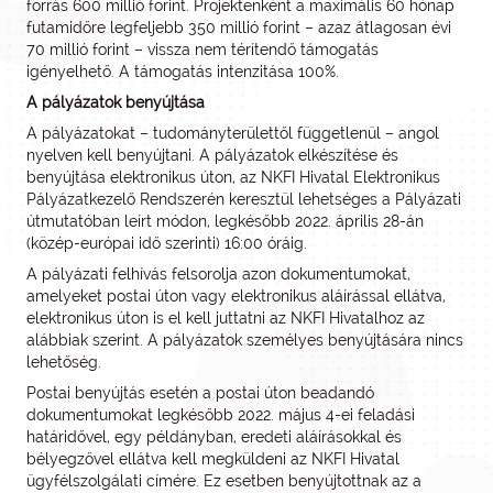
forrás 600 millió forint. Projektenként a maximális 60 hónap
futamidőre legfeljebb 350 millió forint – azaz átlagosan évi
70 millió forint – vissza nem térítendő támogatás
igényelhető. A támogatás intenzitása 100%.
A pályázatok benyújtása
A pályázatokat – tudományterülettől függetlenül – angol
nyelven kell benyújtani. A pályázatok elkészítése és
benyújtása elektronikus úton, az NKFI Hivatal Elektronikus
Pályázatkezelő Rendszerén keresztül lehetséges a Pályázati
útmutatóban leírt módon, legkésőbb 2022. április 28-án
(közép-európai idő szerinti) 16:00 óráig.
A pályázati felhívás felsorolja azon dokumentumokat,
amelyeket postai úton vagy elektronikus aláírással ellátva,
elektronikus úton is el kell juttatni az NKFI Hivatalhoz az
alábbiak szerint. A pályázatok személyes benyújtására nincs
lehetőség.
Postai benyújtás esetén a postai úton beadandó
dokumentumokat legkésőbb 2022. május 4-ei feladási
határidővel, egy példányban, eredeti aláírásokkal és
bélyegzővel ellátva kell megküldeni az NKFI Hivatal
ügyfélszolgálati címére. Ez esetben benyújtottnak az a