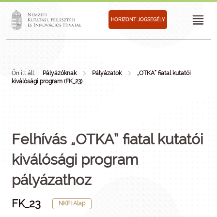
HORIZONT JOGSEGÉLY
Ön itt áll:
Pályázóknak
Pályázatok
„OTKA” fiatal kutatói
kiválósági program (FK_23)
Felhívás „OTKA” fiatal kutatói
kiválósági program
pályázathoz
FK_23
NKFI Alap