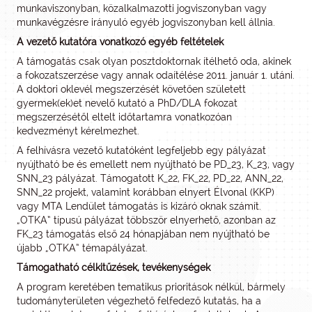
munkaviszonyban, közalkalmazotti jogviszonyban vagy
munkavégzésre irányuló egyéb jogviszonyban kell állnia.
A vezető kutatóra vonatkozó egyéb feltételek
A támogatás csak olyan posztdoktornak ítélhető oda, akinek
a fokozatszerzése vagy annak odaítélése 2011. január 1. utáni.
A doktori oklevél megszerzését követően született
gyermek(ek)et nevelő kutató a PhD/DLA fokozat
megszerzésétől eltelt időtartamra vonatkozóan
kedvezményt kérelmezhet.
A felhívásra vezető kutatóként legfeljebb egy pályázat
nyújtható be és emellett nem nyújtható be PD_23, K_23, vagy
SNN_23 pályázat. Támogatott K_22, FK_22, PD_22, ANN_22,
SNN_22 projekt, valamint korábban elnyert Élvonal (KKP)
vagy MTA Lendület támogatás is kizáró oknak számít.
„OTKA” típusú pályázat többször elnyerhető, azonban az
FK_23 támogatás első 24 hónapjában nem nyújtható be
újabb „OTKA” témapályázat.
Támogatható célkitűzések, tevékenységek
A program keretében tematikus prioritások nélkül, bármely
tudományterületen végezhető felfedező kutatás, ha a