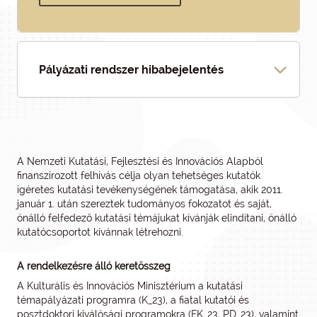
Pályázati rendszer hibabejelentés
A Nemzeti Kutatási, Fejlesztési és Innovációs Alapból
finanszírozott felhívás célja olyan tehetséges kutatók
ígéretes kutatási tevékenységének támogatása, akik 2011.
január 1. után szereztek tudományos fokozatot és saját,
önálló felfedező kutatási témájukat kívánják elindítani, önálló
kutatócsoportot kívánnak létrehozni.
A rendelkezésre álló keretösszeg
A Kulturális és Innovációs Minisztérium a kutatási
témapályázati programra (K_23), a fiatal kutatói és
posztdoktori kiválósági programokra (FK_23, PD_23), valamint