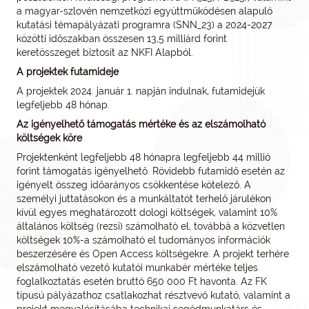
a magyar-szlovén nemzetközi együttműködésen alapuló
kutatási témapályázati programra (SNN_23) a 2024-2027
közötti időszakban összesen 13,5 milliárd forint
keretösszeget biztosít az NKFI Alapból.
A projektek futamideje
A projektek 2024. január 1. napján indulnak, futamidejük
legfeljebb 48 hónap.
Az igényelhető támogatás mértéke és az elszámolható
költségek köre
Projektenként legfeljebb 48 hónapra legfeljebb 44 millió
forint támogatás igényelhető. Rövidebb futamidő esetén az
igényelt összeg időarányos csökkentése kötelező. A
személyi juttatásokon és a munkáltatót terhelő járulékon
kívül egyes meghatározott dologi költségek, valamint 10%
általános költség (rezsi) számolható el, továbbá a közvetlen
költségek 10%-a számolható el tudományos információk
beszerzésére és Open Access költségekre. A projekt terhére
elszámolható vezető kutatói munkabér mértéke teljes
foglalkoztatás esetén bruttó 650 000 Ft havonta. Az FK
típusú pályázathoz csatlakozhat résztvevő kutató, valamint a