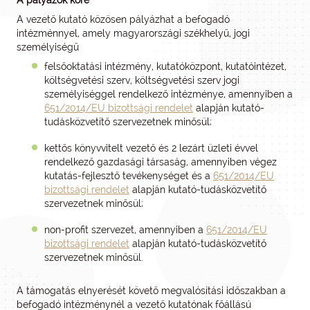
A pályázók köre
A vezető kutató közösen pályázhat a befogadó
intézménnyel, amely magyarországi székhelyű, jogi
személyiségű
felsőoktatási intézmény, kutatóközpont, kutatóintézet,
költségvetési szerv, költségvetési szerv jogi
személyiséggel rendelkező intézménye, amennyiben a
651/2014/EU bizottsági rendelet
alapján kutató-
tudásközvetítő szervezetnek minősül;
kettős könyvvitelt vezető és 2 lezárt üzleti évvel
rendelkező gazdasági társaság, amennyiben végez
kutatás-fejlesztő tevékenységet és a
651/2014/EU
bizottsági rendelet
alapján kutató-tudásközvetítő
szervezetnek minősül;
non-profit szervezet, amennyiben a
651/2014/EU
bizottsági rendelet
alapján kutató-tudásközvetítő
szervezetnek minősül.
A támogatás elnyerését követő megvalósítási időszakban a
befogadó intézménynél a vezető kutatónak főállású