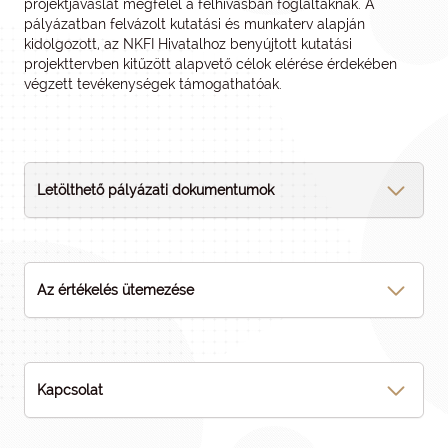
projektjavaslat megfelel a felhívásban foglaltaknak. A
pályázatban felvázolt kutatási és munkaterv alapján
kidolgozott, az NKFI Hivatalhoz benyújtott kutatási
projekttervben kitűzött alapvető célok elérése érdekében
végzett tevékenységek támogathatóak.
Letölthető pályázati dokumentumok
Az értékelés ütemezése
Kapcsolat