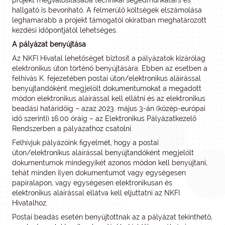
projekt megvalósításába technikai segédmunkatárs és
hallgató is bevonható. A felmerülő költségek elszámolása
leghamarabb a projekt támogatói okiratban meghatározott
kezdési időpontjától lehetséges.
A pályázat benyújtása
Az NKFI Hivatal lehetőséget biztosít a pályázatok kizárólag
elektronikus úton történő benyújtására. Ebben az esetben a
felhívás K. fejezetében postai úton/elektronikus aláírással
benyújtandóként megjelölt dokumentumokat a megadott
módon elektronikus aláírással kell ellátni és az elektronikus
beadási határidőig – azaz 2023. május 3-án (közép-európai
idő szerinti) 16:00 óráig – az Elektronikus Pályázatkezelő
Rendszerben a pályázathoz csatolni.
Felhívjuk pályázóink figyelmét, hogy a postai
úton/elektronikus aláírással benyújtandóként megjelölt
dokumentumok mindegyikét azonos módon kell benyújtani,
tehát minden ilyen dokumentumot vagy egységesen
papíralapon, vagy egységesen elektronikusan és
elektronikus aláírással ellátva kell eljuttatni az NKFI
Hivatalhoz.
Postai beadás esetén benyújtottnak az a pályázat tekinthető,