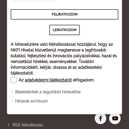
A hírlevelünkre való feliratkozással hozzájárul, hogy az
NKFI Hivatal közvetlenül megkeresse a legfrissebb
kutatási, fejlesztési és innovációs pályázatokkal, hazai és
nemzetközi hírekkel, eseményekkel. További
információkért, kérjük, olvassa el az
adatkezelési
tájékoztatót
.
Az
adatvédelmi tájékoztatót
elfogadom.
Beletekintek a legutóbbi hírlevélbe
Oldaltérkép
Hírlevél archívum
Nagyobb betű
RSS feliratkozás