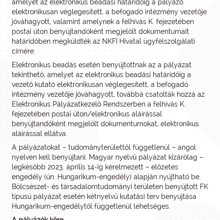
amelyet az elektronikus beadási határidőig a pályázó
elektronikusan véglegesített, a befogadó intézmény vezetője
jóváhagyott, valamint amelynek a felhívás K. fejezetében
postai úton benyújtandóként megjelölt dokumentumait
határidőben megküldték az NKFI Hivatal ügyfélszolgálati
címére.
Elektronikus beadás esetén benyújtottnak az a pályázat
tekinthető, amelyet az elektronikus beadási határidőig a
vezető kutató elektronikusan véglegesített, a befogadó
intézmény vezetője jóváhagyott, továbbá csatolták hozzá az
Elektronikus Pályázatkezelő Rendszerben a felhívás K.
fejezetében postai úton/elektronikus aláírással
benyújtandóként megjelölt dokumentumokat, elektronikus
aláírással ellátva.
A pályázatokat – tudományterülettől függetlenül – angol
nyelven kell benyújtani. Magyar nyelvű pályázat kizárólag –
legkésőbb 2023. április 14-ig kérelmezett – előzetes
engedély (ún. Hungarikum-engedély) alapján nyújtható be.
Bölcsészet- és társadalomtudományi területen benyújtott FK
típusú pályázat esetén kétnyelvű kutatási terv benyújtása
Hungarikum-engedélytől függetlenül lehetséges.