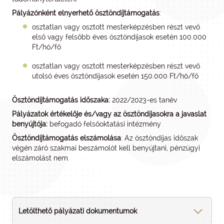
Pályázónként elnyerhető ösztöndíjtámogatás
:
osztatlan vagy osztott mesterképzésben részt vevő
első vagy felsőbb éves ösztöndíjasok esetén 100.000
Ft/hó/fő
osztatlan vagy osztott mesterképzésben részt vevő
utolsó éves ösztöndíjasok esetén 150.000 Ft/hó/fő
Ösztöndíjtámogatás időszaka:
2022/2023-es tanév
Pályázatok értékelője és/vagy az ösztöndíjasokra a javaslat
benyújtója:
befogadó felsőoktatási intézmény
Ösztöndíjtámogatás elszámolása
: Az ösztöndíjas időszak
végén záró szakmai beszámolót kell benyújtani, pénzügyi
elszámolást nem.
Letölthető pályázati dokumentumok