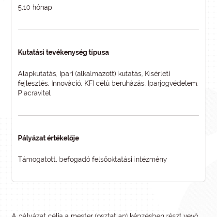
5,10 hónap
Kutatási tevékenység típusa
Alapkutatás, Ipari (alkalmazott) kutatás, Kísérleti
fejlesztés, Innováció, KFI célú beruházás, Iparjogvédelem,
Piacravitel
Pályázat értékelője
Támogatott, befogadó felsőoktatási intézmény
A pályázat célja a mester (osztatlan) képzésben részt vevő,