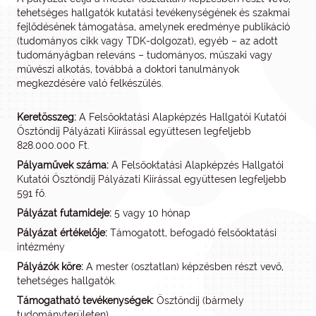
tehetséges hallgatók kutatási tevékenységének és szakmai
fejlődésének támogatása, amelynek eredménye publikáció
(tudományos cikk vagy TDK-dolgozat), egyéb – az adott
tudományágban releváns – tudományos, műszaki vagy
művészi alkotás, továbbá a doktori tanulmányok
megkezdésére való felkészülés.
Keretösszeg:
A Felsőoktatási Alapképzés Hallgatói Kutatói
Ösztöndíj Pályázati Kiírással együttesen legfeljebb
828.000.000 Ft.
Pályaművek száma:
A Felsőoktatási Alapképzés Hallgatói
Kutatói Ösztöndíj Pályázati Kiírással együttesen legfeljebb
591 fő.
Pályázat futamideje:
5 vagy 10 hónap
Pályázat értékelője:
Támogatott, befogadó felsőoktatási
intézmény
Pályázók köre:
A mester (osztatlan) képzésben részt vevő,
tehetséges hallgatók.
Támogatható tevékenységek:
Ösztöndíj (bármely
tudományterületen)