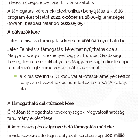
hitelesítő, cégszerűen aláírt nyilatkozatot is.
A támogatási kérelmek (elektronikus) benyújtása a kitöltő
program élesítésétől
2022. október 19. 16:00-ig
lehetséges.
(további beadási határidő:
2022.05.05.
)
A pályázók köre
Jelen felhívásra támogatási kérelem
önállóan
nyújtható be.
Jelen Felhívásra támogatási kérelmet nyújthatnak be a
Magyarországon székhellyel vagy az Európai Gazdasági
Térség területén székhellyel és Magyarországon fiókteleppel
rendelkező jogi személyek az alábbiak szerint:
a kiírás szerinti GFO kódú vállalkozások amelyek kettős
könyvvitelt vezetnek és nem tartoznak a KATA hatálya
alá
A támogatható célkitűzések köre
Önállóan támogatható tevékenységek: Megvalósíthatósági
tanulmány elkészítése
A keretösszeg és az igényelhető támogatás mértéke
Rendelkezésre álló teljes pályázati keretösszeg:
100 millió