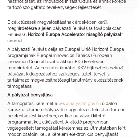
hasznosítását, az innovációs infrastruktúra és annak körébe
tartozó szolgáltató tevékenységek fejlesztését.
E célkitűzések megvalósításának érdekében kerül
meghirdetésre a jelen pályázati felhívás (a továbbiakban:
Felhívás) „
Horizont Európa Accelerator rásegítő pályázat
”
címmel.
A pályázati felhívás célja az Európai Unió Horizont Európa
programjának Európai Innovációs Tanács (European
Innovation Council továbbiakban: EIC) keretében
meghirdetett Accelerator (korábbi KKV fejlesztési eszköz)
pályázat kidolgozásához szükséges, üzleti tervet is
tartalmazó megvalósíthatósági tanulmány elkészítésének
támogatása.
A pályázat benyújtása
A támogatási kérelmet a
www.palyazat.gov.hu
oldalon
keresztül elérhető Pályázati e-ügyintézés felületen történő
bejelentkezést követően, on-line pályázati kitöltő
programmal kell elkészíteni. A kitöltő programban
véglegesített támogatási kérelemhez az Útmutatóban leírt
módon csatolni kell a kérelem elektronikus benyújtását