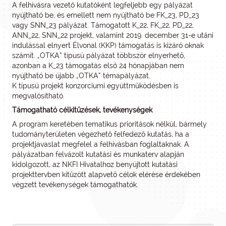
A felhívásra vezető kutatóként legfeljebb egy pályázat
nyújtható be, és emellett nem nyújtható be FK_23, PD_23
vagy SNN_23 pályázat. Támogatott K_22, FK_22, PD_22,
ANN_22, SNN_22 projekt, valamint 2019. december 31-e utáni
indulással elnyert Élvonal (KKP) támogatás is kizáró oknak
számít. „OTKA” típusú pályázat többször elnyerhető,
azonban a K_23 támogatás első 24 hónapjában nem
nyújtható be újabb „OTKA” témapályázat.
K típusú projekt konzorciumi együttműködésben is
megvalósítható.
Támogatható célkitűzések, tevékenységek
A program keretében tematikus prioritások nélkül, bármely
tudományterületen végezhető felfedező kutatás, ha a
projektjavaslat megfelel a felhívásban foglaltaknak. A
pályázatban felvázolt kutatási és munkaterv alapján
kidolgozott, az NKFI Hivatalhoz benyújtott kutatási
projekttervben kitűzött alapvető célok elérése érdekében
végzett tevékenységek támogathatók.