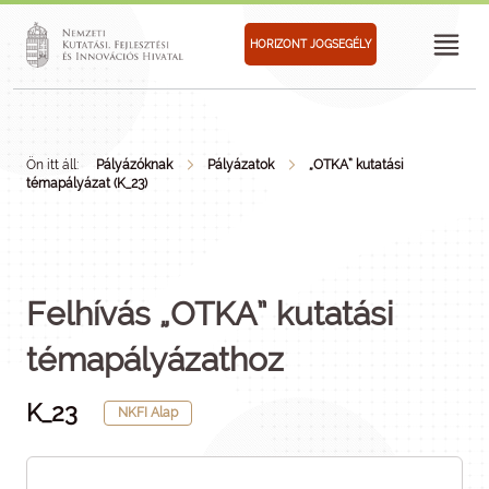
HORIZONT JOGSEGÉLY
Ön itt áll:
Pályázóknak
Pályázatok
„OTKA” kutatási
témapályázat (K_23)
Felhívás „OTKA” kutatási
témapályázathoz
K_23
NKFI Alap