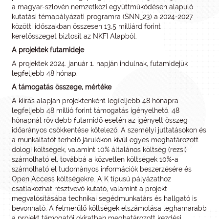
a magyar-szlovén nemzetközi együttműködésen alapuló
kutatási témapályázati programra (SNN_23) a 2024-2027
közötti időszakban összesen 13,5 milliárd forint
keretösszeget biztosít az NKFI Alapból.
A projektek futamideje
A projektek 2024. január 1. napján indulnak, futamidejük
legfeljebb 48 hónap.
A támogatás összege, mértéke
A kiírás alapján projektenként legfeljebb 48 hónapra
legfeljebb 48 millió forint támogatás igényelhető. 48
hónapnál rövidebb futamidő esetén az igényelt összeg
időarányos csökkentése kötelező. A személyi juttatásokon és
a munkáltatót terhelő járulékon kívül egyes meghatározott
dologi költségek, valamint 10% általános költség (rezsi)
számolható el, továbbá a közvetlen költségek 10%-a
számolható el tudományos információk beszerzésére és
Open Access költségekre. A K típusú pályázathoz
csatlakozhat résztvevő kutató, valamint a projekt
megvalósításába technikai segédmunkatárs és hallgató is
bevonható. A felmerülő költségek elszámolása leghamarabb
a projekt támogatói okiratban meghatározott kezdési