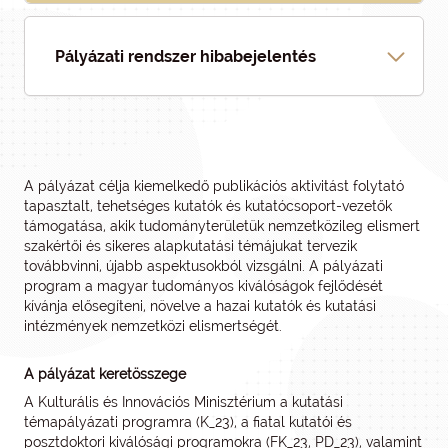
Pályázati rendszer hibabejelentés
A pályázat célja kiemelkedő publikációs aktivitást folytató
tapasztalt, tehetséges kutatók és kutatócsoport-vezetők
támogatása, akik tudományterületük nemzetközileg elismert
szakértői és sikeres alapkutatási témájukat tervezik
továbbvinni, újabb aspektusokból vizsgálni. A pályázati
program a magyar tudományos kiválóságok fejlődését
kívánja elősegíteni, növelve a hazai kutatók és kutatási
intézmények nemzetközi elismertségét.
A pályázat keretösszege
A Kulturális és Innovációs Minisztérium a kutatási
témapályázati programra (K_23), a fiatal kutatói és
posztdoktori kiválósági programokra (FK_23, PD_23), valamint