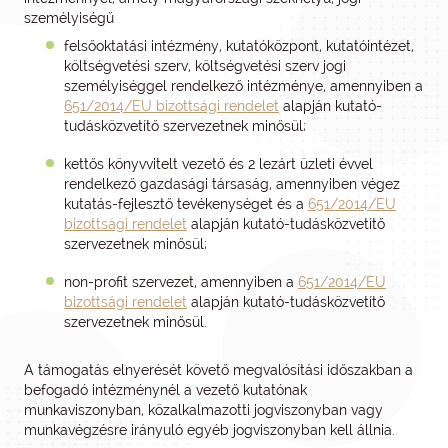
személyiségű
felsőoktatási intézmény, kutatóközpont, kutatóintézet,
költségvetési szerv, költségvetési szerv jogi
személyiséggel rendelkező intézménye, amennyiben a
651/2014/EU bizottsági rendelet
alapján kutató-
tudásközvetítő szervezetnek minősül;
kettős könyvvitelt vezető és 2 lezárt üzleti évvel
rendelkező gazdasági társaság, amennyiben végez
kutatás-fejlesztő tevékenységet és a
651/2014/EU
bizottsági rendelet
alapján kutató-tudásközvetítő
szervezetnek minősül;
non-profit szervezet, amennyiben a
651/2014/EU
bizottsági rendelet
alapján kutató-tudásközvetítő
szervezetnek minősül.
A támogatás elnyerését követő megvalósítási időszakban a
befogadó intézménynél a vezető kutatónak
munkaviszonyban, közalkalmazotti jogviszonyban vagy
munkavégzésre irányuló egyéb jogviszonyban kell állnia.