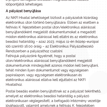
időpontjától lehetséges.
A pályázat benyújtása
Az NKFI Hivatal lehetőséget biztosít a pályázatok kizárólag
elektronikus úton történő benyújtására. Ebben az esetben a
felhívás K. fejezetében postai úton/elektronikus aláírással
benyújtandóként megjelölt dokumentumokat a megadott
módon elektronikus aláírással kell ellátni és az elektronikus
beadási határidőig – azaz 2023. május 11-én (közép-európai
idő szerinti) 16:00 óráig – az Elektronikus Pályázatkezelő
Rendszerben a pályázathoz csatolni.
Felhívjuk pályázóink figyelmét, hogy a postai
úton/elektronikus aláírással benyújtandóként megjelölt
dokumentumok mindegyikét azonos módon kell benyújtani,
tehát minden ilyen dokumentumot vagy egységesen
papíralapon, vagy egységesen elektronikusan és
elektronikus aláírással ellátva kell eljuttatni az NKFI
Hivatalhoz.
Postai beadás esetén benyújtottnak az a pályázat tekinthető,
amelyet az elektronikus beadási határidőig a pályázó
elektronikusan véglegesített, a befogadó intézmény vezetője
jóváhagyott, valamint amelynek a felhívás K. fejezetében