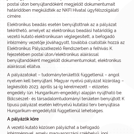
postai úton benyújtandóként megjelölt dokumentumait
határidőben megküldték az NKFI Hivatal ügyfélszolgálati
címére.
Elektronikus beadás esetén benyújtottnak az a pályázat
tekinthető, amelyet az elektronikus beadási határidőig a
vezető kutató elektronikusan véglegesített, a befogadó
intézmény vezetője jóváhagyott, továbbá csatolták hozzá az
Elektronikus Pályázatkezelő Rendszerben a felhívás K.
fejezetében postai úton/elektronikus aláírással
benyújtandóként megjelölt dokumentumokat, elektronikus
aláírással ellátva.
A pályázatokat – tudományterülettől függetlenül – angol
nyelven kell benyújtani. Magyar nyelvű pályázat kizárólag –
legkésőbb 2023. április 14-ig kérelmezett – előzetes
engedély (ún. Hungarikum-engedély) alapján nyújtható be.
Bölcsészet- és társadalomtudományi területen benyújtott K
típusú pályázat esetén kétnyelvű kutatási terv benyújtása
Hungarikum-engedélytől függetlenül lehetséges.
A pályázók köre
A vezető kutató közösen pályázhat a befogadó
intézménnyel, amely magyarországi székhelyű, jogi