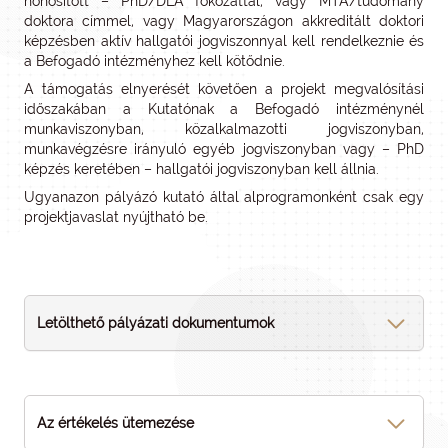
honosított – PhD/DLA fokozattal, vagy MTA/tudomány
doktora címmel, vagy Magyarországon akkreditált doktori
képzésben aktív hallgatói jogviszonnyal kell rendelkeznie és
a Befogadó intézményhez kell kötődnie.
A támogatás elnyerését követően a projekt megvalósítási
időszakában a Kutatónak a Befogadó intézménynél
munkaviszonyban, közalkalmazotti jogviszonyban,
munkavégzésre irányuló egyéb jogviszonyban vagy – PhD
képzés keretében – hallgatói jogviszonyban kell állnia.
Ugyanazon pályázó kutató által alprogramonként csak egy
projektjavaslat nyújtható be.
Letölthető pályázati dokumentumok
Az értékelés ütemezése