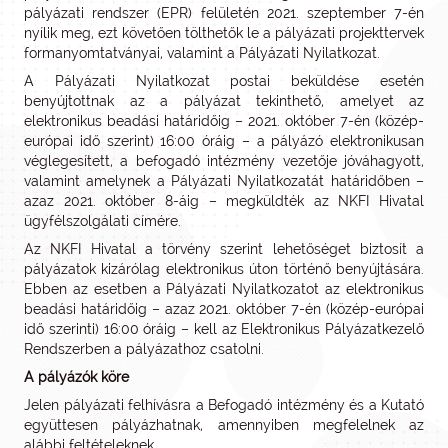
pályázati rendszer (EPR) felületén 2021. szeptember 7-én
nyílik meg, ezt követően tölthetők le a pályázati projekttervek
formanyomtatványai, valamint a Pályázati Nyilatkozat.
A Pályázati Nyilatkozat postai beküldése esetén
benyújtottnak az a pályázat tekinthető, amelyet az
elektronikus beadási határidőig – 2021. október 7-én (közép-
európai idő szerint) 16:00 óráig – a pályázó elektronikusan
véglegesített, a befogadó intézmény vezetője jóváhagyott,
valamint amelynek a Pályázati Nyilatkozatát határidőben –
azaz 2021. október 8-áig – megküldték az NKFI Hivatal
ügyfélszolgálati címére.
Az NKFI Hivatal a törvény szerint lehetőséget biztosít a
pályázatok kizárólag elektronikus úton történő benyújtására.
Ebben az esetben a Pályázati Nyilatkozatot az elektronikus
beadási határidőig – azaz 2021. október 7-én (közép-európai
idő szerinti) 16:00 óráig – kell az Elektronikus Pályázatkezelő
Rendszerben a pályázathoz csatolni.
A pályázók köre
Jelen pályázati felhívásra a Befogadó intézmény és a Kutató
együttesen pályázhatnak, amennyiben megfelelnek az
alábbi feltételeknek.