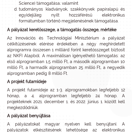
Science) támogatása; valamint
tudományos kiadványok, szakkönyvek papíralapú és
egyidejűleg nyílt hozzáférésű elektronikus
formátumban történő megjelenésének támogatása.
A pályázat keretösszege, a támogatás összege, mértéke
Az Innovációs és Technológiai Minisztérium a pályázat
célkitűzéseinek elérése érdekében a négy meghirdetett
alprogramra összesen 1 milliárd forint keretösszeget biztosít
az NKFI Alapból. A maximálisan igényelhető támogatás: az
első alprogramban 1,5 millió Ft, a második alprogramban 10
millió Ft, a harmadik alprogramban 25 millió Ft, a negyedik
alprogramban pedig 8 millió Ft.
A projekt futamideje
A projekt futamideje az 1-3. alprogramokban legfeljebb 12
hónap, a 4. alprogramban legfeljebb 24 hónap. A
projekteknek 2021. december 1. és 2022. június 1. között kell
megkezdődniük.
A pályázat benyújtása
A pályázatokat magyar nyelven kell benyújtani. A
pályázatok elkészítésének lehetősége az elektronikus