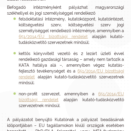
Befogadó intézményként pályázhat magyarországi
székhellyel és jogi személyiséggel rendelkező
felsőoktatási intézmény, kutatóközpont, kutatóintézet,
költségvetési szerv, költségvetési szerv jogi
személyiséggel rendelkező intézménye, amennyiben a
651/2014/EU bizottsági rendelet
alapján kutató-
tudásközvetítő szervezetnek minősül;
kettős könyvvitelt vezető és 2 lezárt üzleti évvel
rendelkező gazdasági társaság – amely nem tartozik a
KATA hatálya alá –, amennyiben végez kutatás-
fejlesztő tevékenységet és a
651/2014/EU bizottsági
rendelet
alapján kutató-tudásközvetítő szervezetnek
minősül;
non-profit szervezet, amennyiben a
651/2014/EU
bizottsági rendelet
alapján kutató-tudásközvetítő
szervezetnek minősül.
A pályázatot benyújtó Kutatónak a pályázat beadásának
időpontjában – EU tagállamokon kívüli országok esetében