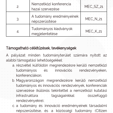
Nemzetközi konferencia
2.
MEC_SZ_21
hazai szervezése
A tudomány eredményeinek
3.
MEC_N_21
népszerűsítése
Tudományos kiadványok
4.
MEC_K_21
megjelentetése
Támogatható célkitűzések, tevékenységek
A pályázat minden tudományterület számára nyitott az
alábbi támogatási lehetőségekkel:
részvétel külföldön megrendezésre kerülő nemzetközi
tudományos és innovációs rendezvényeken,
konferenciákon;
Magyarországon megrendezésre kerülő nemzetközi
tudományos és innovációs rendezvények, konferenciák
szervezése (különös tekintettel a nemzetközi kutatási
infrastruktúra tagságainkkal összefüggő
rendezvényekre);
a tudomány és innováció eredményeinek társadalmi
népszerűsítése, és a közösségi tudomány (Citizen