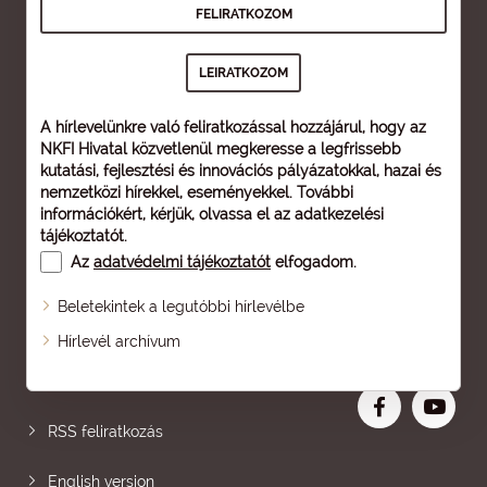
A hírlevelünkre való feliratkozással hozzájárul, hogy az
NKFI Hivatal közvetlenül megkeresse a legfrissebb
kutatási, fejlesztési és innovációs pályázatokkal, hazai és
nemzetközi hírekkel, eseményekkel. További
információkért, kérjük, olvassa el az
adatkezelési
tájékoztatót
.
Az
adatvédelmi tájékoztatót
elfogadom.
Beletekintek a legutóbbi hírlevélbe
Oldaltérkép
Hírlevél archívum
Nagyobb betű
RSS feliratkozás
English version