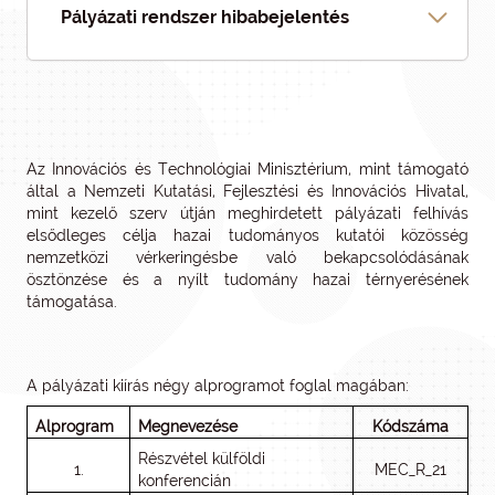
Pályázati rendszer hibabejelentés
Az Innovációs és Technológiai Minisztérium, mint támogató
által a Nemzeti Kutatási, Fejlesztési és Innovációs Hivatal,
mint kezelő szerv útján meghirdetett pályázati felhívás
elsődleges célja hazai tudományos kutatói közösség
nemzetközi vérkeringésbe való bekapcsolódásának
ösztönzése és a nyílt tudomány hazai térnyerésének
támogatása.
A pályázati kiírás négy alprogramot foglal magában:
Alprogram
Megnevezése
Kódszáma
Részvétel külföldi
1.
MEC_R_21
konferencián