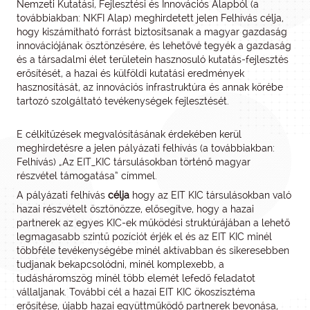
Nemzeti Kutatási, Fejlesztési és Innovációs Alapból (a
továbbiakban: NKFI Alap) meghirdetett jelen Felhívás célja,
hogy kiszámítható forrást biztosítsanak a magyar gazdaság
innovációjának ösztönzésére, és lehetővé tegyék a gazdaság
és a társadalmi élet területein hasznosuló kutatás-fejlesztés
erősítését, a hazai és külföldi kutatási eredmények
hasznosítását, az innovációs infrastruktúra és annak körébe
tartozó szolgáltató tevékenységek fejlesztését.
E célkitűzések megvalósításának érdekében kerül
meghirdetésre a jelen pályázati felhívás (a továbbiakban:
Felhívás) „Az EIT_KIC társulásokban történő magyar
részvétel támogatása” címmel.
A pályázati felhívás
célja
hogy az EIT KIC társulásokban való
hazai részvételt ösztönözze, elősegítve, hogy a hazai
partnerek az egyes KIC-ek működési struktúrájában a lehető
legmagasabb szintű pozíciót érjék el és az EIT KIC minél
többféle tevékenységébe minél aktívabban és sikeresebben
tudjanak bekapcsolódni, minél komplexebb, a
tudásháromszög minél több elemét lefedő feladatot
vállaljanak. További cél a hazai EIT KIC ökoszisztéma
erősítése, újabb hazai együttműködő partnerek bevonása,