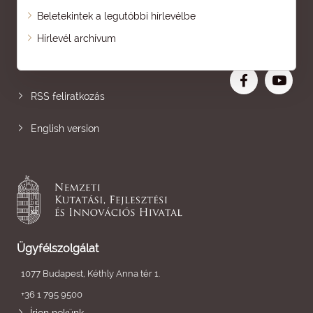
Beletekintek a legutóbbi hírlevélbe
Oldaltérkép
Hírlevél archívum
Nagyobb betű
RSS feliratkozás
English version
Ügyfélszolgálat
1077 Budapest, Kéthly Anna tér 1.
+36 1 795 9500