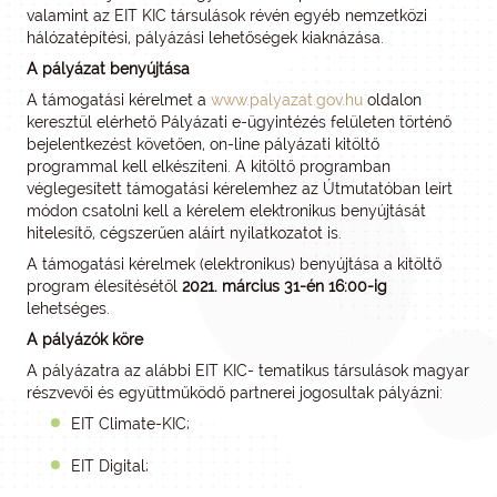
valamint az EIT KIC társulások révén egyéb nemzetközi
hálózatépítési, pályázási lehetőségek kiaknázása.
A pályázat benyújtása
A támogatási kérelmet a
www.palyazat.gov.hu
oldalon
keresztül elérhető Pályázati e-ügyintézés felületen történő
bejelentkezést követően, on-line pályázati kitöltő
programmal kell elkészíteni. A kitöltő programban
véglegesített támogatási kérelemhez az Útmutatóban leírt
módon csatolni kell a kérelem elektronikus benyújtását
hitelesítő, cégszerűen aláírt nyilatkozatot is.
A támogatási kérelmek (elektronikus) benyújtása a kitöltő
program élesítésétől
2021. március 31-én 16:00-ig
lehetséges.
A pályázók köre
A pályázatra az alábbi EIT KIC- tematikus társulások magyar
részvevői és együttműködő partnerei jogosultak pályázni:
EIT Climate-KIC;
EIT Digital;