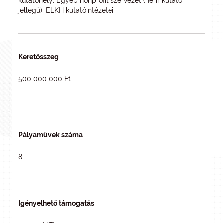
kutatóhely, Egyéb nonprofit szervezet (nem kutató
jellegű), ELKH kutatóintézetei
Keretösszeg
500 000 000 Ft
Pályaművek száma
8
Igényelhető támogatás