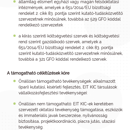
államilag elismert egyházi vagy magán felsőoktatási
intézmények, amelyek a 651/2014/EU bizottsági
rendelet 2. cikk 83. pontja szerint kutató-tudásközvetítő
szervezetnek minősülnek, továbbá az 529 GFO kóddal
rendelkező szervezetek
a kiírás szerinti költségvetési szervek és költségvetési
rend szerint gazdálkodó szervek, amelyek a
651/2014/EU bizottsági rendelet 2. cikk 83. pontja
szerint kutató-tudásközvetítő szervezetnek minősülnek,
továbbá a 321 GFO kóddal rendelkező szervek.
A támogatható célkitűzések köre
Önállóan támogatható tevékenységek: alkalmazott
(ipari) kutatási, kísérleti fejlesztés, EIT KIC társulások
vállalkozásfejlesztési tevékenységei:
Önállóan nem támogatható: EIT KIC-ek keretében
szervezett oktatási tevékenység támogatása, eszközök
és immateriális javak beszerzése, nyilvánosság
biztosítása, projektkoordináció, piacra jutás, utazási
tevékenység.