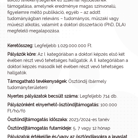
alkotó tevékenységének és szakmai fejlődésének
támogatása, amelynek eredménye magas színvonalú,
figyelemre méltó publikáció, egyéb – az adott
tudományágban releváns – tudományos, műszaki vagy
művészi alkotás, valamint a doktori disszertáció (PhD, DLA)
megfelelő megalapozása.
Keretösszeg:
Legfeljebb 1.029.000.000 Ft.
Pályázók köre:
Az I. kategóriában a doktori képzés első két
évében részt vevő tehetséges hallgatók. A II. kategóriában a
doktori képzés második két évében részt vevő tehetséges
hallgatók.
Támogatható tevékenységek:
Ösztöndíj (bármely
tudományterületen)
Nyertes pályázatok becsült száma:
Legfeljebb 714 db.
Pályázónként elnyerhető ösztöndíjtámogatás:
100.000
Ft/hó/fő
Ösztöndíjtámogatás időszaka:
2023/2024-es tanév
Ösztöndíjtámogatás futamideje:
5, 7 vagy 12 hónap
Pályázatok értékelője és/vagy az ösztöndíjasokra a javaslat