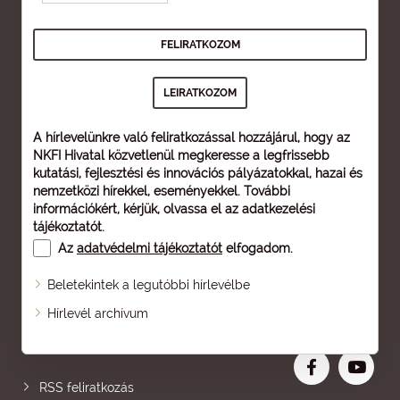
A hírlevelünkre való feliratkozással hozzájárul, hogy az
NKFI Hivatal közvetlenül megkeresse a legfrissebb
kutatási, fejlesztési és innovációs pályázatokkal, hazai és
nemzetközi hírekkel, eseményekkel. További
információkért, kérjük, olvassa el az
adatkezelési
tájékoztatót
.
Az
adatvédelmi tájékoztatót
elfogadom.
Beletekintek a legutóbbi hírlevélbe
Oldaltérkép
Hírlevél archívum
Nagyobb betű
RSS feliratkozás