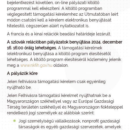
bejelentkezést követően, on-line pályázati kitöltő
programmal kell elkészíteni. A kitöltő programban
véglegesített támogatási kérelemhez az Útmutatóban leírt
módon csatolni kell a kérelem elektronikus benyújtását
hitelesítő, cégszerűen aláírt nyilatkozatot is.
A francia és a kínai relációk beadási határideje lezárult.
A szlovák relációban pályázatok benyújtása 2024. december
16. 16:00 óráig lehetséges.
A támogatási kérelmek
(elektronikus) benyújtása a kitöltő program élesítésétől
lehetséges. A kitöltő program élesítéséről közlemény jelenik
meg a
www.nkfih.gov.hu
oldalon.
A pályázók köre
Jelen felhívásra támogatási kérelem csak egyénileg
nyújtható be.
Jelen Felhívásra támogatási kérelmet nyújthatnak be a
Magyarországon székhellyel vagy az Európai Gazdasági
Térség területén székhellyel és Magyarországon fiókteleppel
rendelkező jogi személyek az alábbiak szerint:
Jogi személyiségű vállalkozások, nonprofit gazdasági
társaságok és egyéb gazdasági szervezetek, amelyek