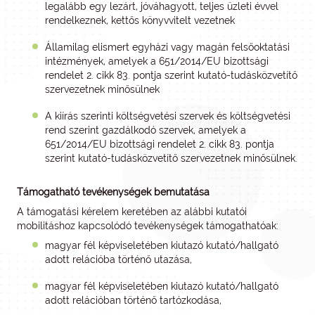
legalább egy lezárt, jóváhagyott, teljes üzleti évvel
rendelkeznek, kettős könyvvitelt vezetnek
Államilag elismert egyházi vagy magán felsőoktatási
intézmények, amelyek a 651/2014/EU bizottsági
rendelet 2. cikk 83. pontja szerint kutató-tudásközvetítő
szervezetnek minősülnek
A kiírás szerinti költségvetési szervek és költségvetési
rend szerint gazdálkodó szervek, amelyek a
651/2014/EU bizottsági rendelet 2. cikk 83. pontja
szerint kutató-tudásközvetítő szervezetnek minősülnek.
Támogatható tevékenységek bemutatása
A támogatási kérelem keretében az alábbi kutatói
mobilitáshoz kapcsolódó tevékenységek támogathatóak:
magyar fél képviseletében kiutazó kutató/hallgató
adott relációba történő utazása,
magyar fél képviseletében kiutazó kutató/hallgató
adott relációban történő tartózkodása,