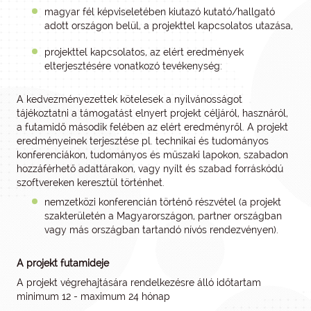
magyar fél képviseletében kiutazó kutató/hallgató
adott országon belül, a projekttel kapcsolatos utazása,
projekttel kapcsolatos, az elért eredmények
elterjesztésére vonatkozó tevékenység:
A kedvezményezettek kötelesek a nyilvánosságot
tájékoztatni a támogatást elnyert projekt céljáról, hasznáról,
a futamidő második felében az elért eredményről. A projekt
eredményeinek terjesztése pl. technikai és tudományos
konferenciákon, tudományos és műszaki lapokon, szabadon
hozzáférhető adattárakon, vagy nyílt és szabad forráskódú
szoftvereken keresztül történhet.
nemzetközi konferencián történő részvétel (a projekt
szakterületén a Magyarországon, partner országban
vagy más országban tartandó nívós rendezvényen).
A projekt futamideje
A projekt végrehajtására rendelkezésre álló időtartam
minimum 12 - maximum 24 hónap