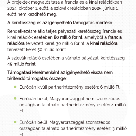
A projektek megvalósítása a francia és a kínai relációkban
2024. október 1. előtt, a szlovák relációban 2025. június 1.
előtt nem kezdhető meg.
A keretösszeg és az igényelhető támogatás mértéke
Rendelkezésre álló teljes pályázati keretösszeg francia és
kínai relációk esetében
80 millió forint
, amelyből a
francia
relációra
tervezett keret 30 millió forint, a
kínai relációra
tervezett keret 50 millió forint.
A szlovák reláció esetében a várható pályázati keretösszeg
45 millió forint
.
Támogatási kérelmenként
az igényelhető
vissza nem
térítendő
támogatás összege:
Európán kívüli partnerintézmény esetén: 6 millió Ft,
Európán belül, Magyarországgal nem szomszédos
országban található partnerintézmény esetén 4 millió
Ft.
Európán belül, Magyarországgal szomszédos
országban található partnerintézmény esetén: 3 millió
Ft