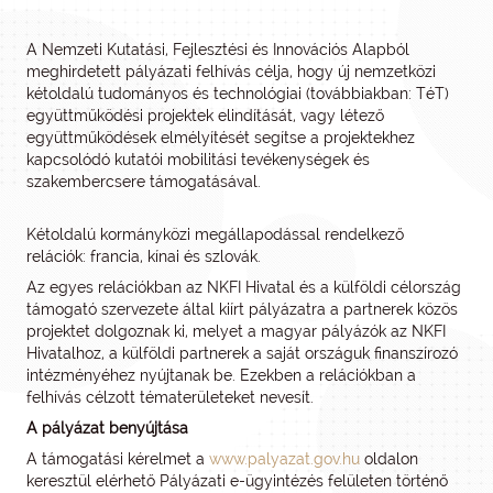
A Nemzeti Kutatási, Fejlesztési és Innovációs Alapból
meghirdetett pályázati felhívás célja, hogy új nemzetközi
kétoldalú tudományos és technológiai (továbbiakban: TéT)
együttműködési projektek elindítását, vagy létező
együttműködések elmélyítését segítse a projektekhez
kapcsolódó kutatói mobilitási tevékenységek és
szakembercsere támogatásával.
Kétoldalú kormányközi megállapodással rendelkező
relációk: francia, kínai és szlovák.
Az egyes relációkban az NKFI Hivatal és a külföldi célország
támogató szervezete által kiírt pályázatra a partnerek közös
projektet dolgoznak ki, melyet a magyar pályázók az NKFI
Hivatalhoz, a külföldi partnerek a saját országuk finanszírozó
intézményéhez nyújtanak be. Ezekben a relációkban a
felhívás célzott tématerületeket nevesít.
A pályázat benyújtása
A támogatási kérelmet a
www.palyazat.gov.hu
oldalon
keresztül elérhető Pályázati e-ügyintézés felületen történő