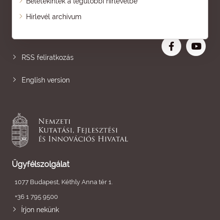
Beletekintek a legutóbbi hírlevélbe
Oldaltérkép
Hírlevél archívum
Nagyobb betű
RSS feliratkozás
English version
Ügyfélszolgálat
1077 Budapest, Kéthly Anna tér 1.
+36 1 795 9500
Írjon nekünk